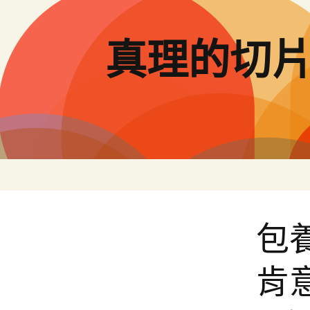
跳
至
主
真理的切
要
內
容
包養
肯