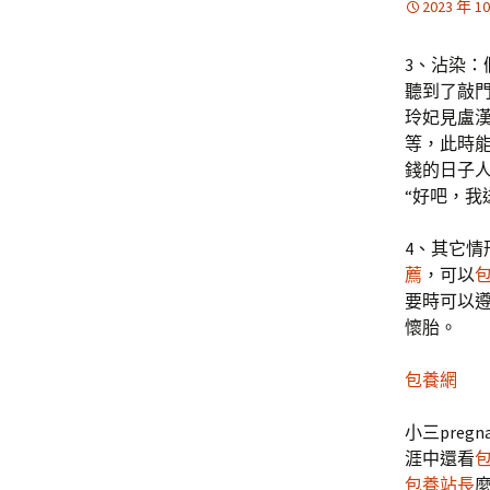
2023 年 1
3、沾染
聽到了敲
玲妃見盧
等，此時
錢的日子
“好吧，我
4、其它情
薦
，可以
要時可以
懷胎。
包養網
小三pre
涯中還看
包養站長