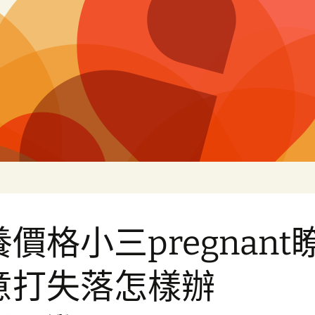
片
價格小三pregnant
意打失落怎樣辦