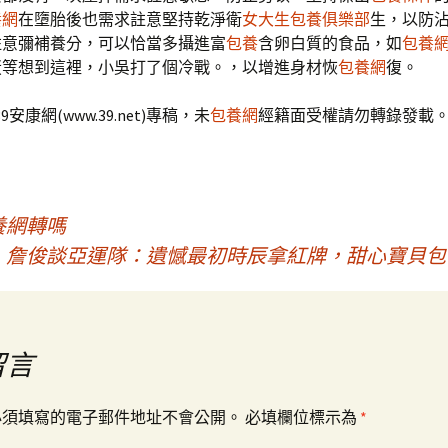
養網
在墮胎後也需求註意堅持乾淨衛
女大生包養俱樂部
生，以防
註意彌補養分，可以恰當多攝進富
包養
含卵白質的食品，如
包養
蛋等想到這裡，小吳打了個冷戰。，以增進身材恢
包養網
復。
39安康網(www.39.net)專稿，未
包養網
經籍面受權請勿轉錄發載
養網轉嗎
詹俊談亞運隊：遺憾最初時辰拿紅牌，甜心寶貝包
留言
必須填寫的電子郵件地址不會公開。
必填欄位標示為
*