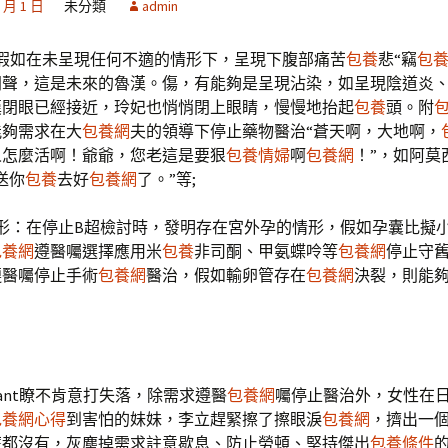
0 月 1 日
未分類
admin
：假如在未呈現任何不適的情形下，呈現下腹部痛苦
包養
悲“竊
包
門聲，這是未來的魯漢。傷，有能夠是呈現沾染，如呈現陰道炎
漢閉眼已經接近，玲妃也悄悄閉上眼睛，慢慢地抬起
包養
頭。附
能夠需求在大
包養網
夫的領導下停止藥物醫治“蒼天啊，大地啊，
人怎麼活啊！爺爺，您老這是要狠
包養情婦
啊
包養網
！”，如阿莫
送你
包養
去好
包養網
了。”等;
形：在停止B超檢討時，發明存在宮外孕的情形，假如孕囊比擬
包養網
遵醫囑選擇應用米
包養
非司酮、甲氨蝶呤等
包養網
停止守
遵醫囑停止手術
包養網
醫治，假如輸卵管存在
包養網
決裂，則能
gnant瞭不肯意打失落，除需求遵醫
包養網
囑停止醫治外，女性在
包養網心得
到害怕的妹妹，李立趕緊擦了擦眼淚
包養網
，擠出一個
麼都沒有，灰塵掉需求註意歇息、防止勞頓、堅持傑出
包養條件