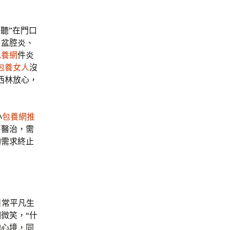
養
聽”在門口
、盆腔炎、
包養網
件炎
包養女人
沒
西林放心，
小
包養網推
舊醫治，需
夠需求終止
日常平凡生
微笑，“什
的心境，同