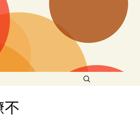
搜
尋
關
鍵
瞭不
字: