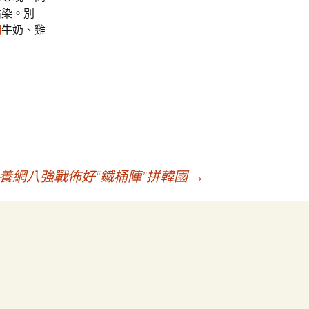
沾染。別
網
牛奶、雞
。
養網八強戰佈好“鐵桶陣”拼韓國
→