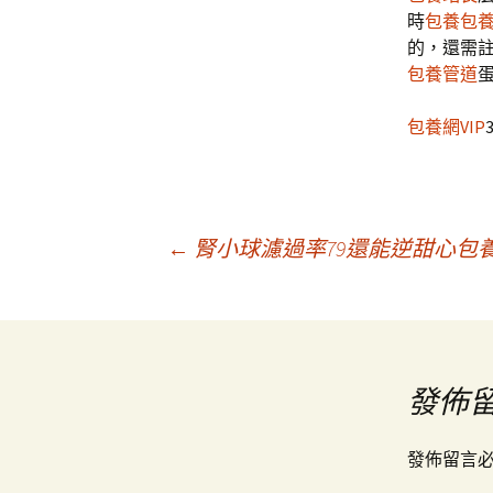
時
包養
包
的，還需
包養管道
包養網VIP
文
←
腎小球濾過率79還能逆甜心包
章
導
發佈
覽
發佈留言