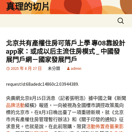
跳
真理的切片
至
主
搜
要
尋
內
關
容
鍵
北京共有產權住房可落戶上學 專08靠設計
字:
app家：或成以后主流住房模式 _ 中國發
展門戶網－國家發展門戶
2025 年 8 月 27 日
未分類
admin
requestId:68adedc14860c2.03944389.
央廣網北京8月15日消息（記者張明浩）據中國之聲《新聞
品牌活動
縱橫》報道，一向被視為全國樓市調控政策風向
標的北京市，在8月3日晚出臺了一項重磅新規，就《北京
市共有產權住房管理暫行辦法》和《關于印發的通知》征
求意見。也就是說，在此前限購、限貸
活動佈置
奇藝果影