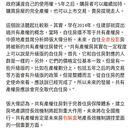
政府讓渡自己的使用權。5年之后，購房者可以繼續加持、
購買房屋的完全產權，也可以上市交易、賣房提現走人。
這個說法聽起比較新，其實，早在2014年，住建部就提出
過共有產權的概念，當時，自住房還不等于共有產權房。
中原地產首席分析師張大偉分析，未來，自住
全息投影
房
將被新的共有產權住房替代。“共有產權房其實在一定程度
上可以說是升級版的自住房。首先，它和自住房對應的人
群是一樣的。另外，它們的價格定位基本一致。但是有一
些升級版的，比如在產權劃分上，包括五年之后的再交易
等方面會有升級版的政策。但是整體而言，從自住房的歷
史使命來看，應該說已經完成了。所以未來的發展，共有
產權房應該會完全取代自住房。”
張大偉認為，共有產權住房對于完善住房保障體系，建立
房地產調控長效機制將起到重大作用，未來將在全國推
行。共有產權肯定是未來房
包裝盒
地產長效機制調控里面
的一個重要方面。