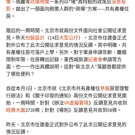
像
、限離等
玖陽視覺
一系列以“堵”為特點的政策后
全息投
影
，拋出了一個面向剛需人群的“疏導”方案——共有產權住
房。
隨后的一周時間，北京市就兩份文件面向社會公開征求意
見。昨天
包裝設計
（14日
大型公仔
），北京市住建委正式
對外公布了此次公開征求意見的情況反饋。其中明確，共
有產權住房可落戶上學。另外，對于單身申請年齡、離婚
限制年限、住房轉出記錄、東西城房源
記者會
申請等方
面，也一一作出具體說明。這對“新北京人”落腳首都提供
了哪些便利？
自從本月3日，北京市就《北京市共有產權住
參展
房管理暫
行辦法》和《關于印發的通知》兩份文件公開征求意見開
始，一周時間，針對《辦法
VR虛擬實境
》反饋意見共收到
經典大圖
2730條；針對《導則》反饋意見共收到58條。
昨天，北京市住建委正式對外公布了此次公開征求意見的
情況反饋。