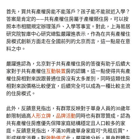
首先，買共有產權房能不能落戶？孩子能不能就近入學？
答案是肯定的——共有產權住房屬于產權類住房，可以按
照本市相關規定辦理落戶、入學等事宜。對此，上海易居
研究院智庫中心研究總監嚴躍進表示，作為在共有產權住
房模式創新方面走在全國前列的北京而言，這一點是在意
料之中。
嚴躍進認為，北京對于共有產權住房的答復有助于后續大
家對于共有產權住
互動裝置
房的認購。這一點使得共有產
權住房相對來說跟普通住房沒有太多差別，同時這類住房
相對來說價格比較便宜，后續完全可以成為一種比較主流
的住房模式。
此外，反饋意見指出，有群眾反映對于單身人員的30歲年
齡限制過高
人形立牌
，
品牌活動
同時也有群眾贊成，認為
共有產權住房應優先保障家庭結構穩定且人口較多的家
庭。反饋意見指出，不滿30周歲單身家庭可“先租后買”，
形成梯度消費。對
啟動儀式
此，嚴躍進分析，單身群體先