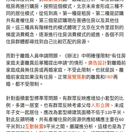
租房再進行購房，按照這個模式，北京未來會形成三種不
同的居住模式，從低到高。第一種是租房，第二種是認購
共有產權住房，第三個是認購現在普通住房以及其他住
房。這三種具有階梯性的模式體現了北京在文件里提到的
梯度消費概念，逐漸進行住房消費模式的遞進，各個不同
住房群體都尋找到自己比較匹配的房源。
而對于離婚人員申請問題，《辦法》中明確僅限制“有住房
家庭夫妻離異后單獨提出申請”的情形，
廣告設計
對離婚前
家庭成員無住房或再婚家庭，不受此限制。也就是說，離
婚前家庭如果沒有住房、正常
展覽策劃
的離異和
FRP
再
婚，都不受限制。
針對面積套型標準等問題，有群眾反映應增加小套型的比
例，多建一居室，也有群眾反映考慮父母
人形立牌
、未成
年子女一起居住，應改為套型總建筑面積不低于120平米。
對此反饋明確，共有產權住房的房源供應結構應主要在60
平米到12
互動裝置
0平米之間。嚴躍進分析，這樣也是為了