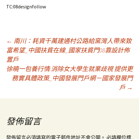
TC:08designfollow
文
←
南川：耗資千萬建通村公路給窯灣人帶來致
富希望_中國扶貧在線_國家扶貧門08靠設計佈
置戶
章
徐曉一包養行情:消除女大學生就業歧視 提供更
務實具體政策_中國發展門戶網－國家發展門
導
戶
→
覽
發佈留言
發佈留言必須填寫的電子郵件地址不會公開。
必填欄位標