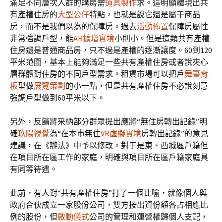
滿足不同層次人群的購房需
道具製作
求。這明顯體現出共
有產權住房的
大型公仔
特點，也就是說它還是屬于商品
房，而不是我們以為的保障房。過去
活動佈置
保障房屬性
非常強調戶型，能
AR擴增實境
小則小。但是這類共有產權
住房還是普通商品房，只不過是產權的逐漸讓度。60到120
平米范圍，基本上能夠滿足一些共有產權住房或者說夾心
層群體對住房的不同戶型需求。租賃市場可以把戶
舞臺背
板
型做
展覽策劃
的小一點，但是共有產權住房不必說刻意
強調戶型做到60平米以下。
另外，反饋將采納部分群眾提出應將“無住房轉出記錄”明
確
玖陽視覺
為“在本市無住
VR虛擬實境
房轉出記錄”的意見
建議，在《辦法》中予以修改。對于是東、西城區戶籍但
在項目所在區工作的家庭，明確與項目所在區戶籍家庭具
有同等待遇。
此前，有人對“共有產權住房”打了一個比喻，就像個人與
政府合伙成立一家股份公司，雙方按出資份額各占相應比
例的股份，但
啟動儀式
公司的管理和運營權歸個人支配，