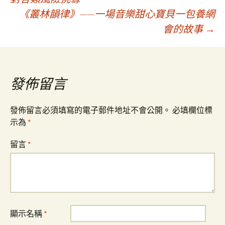
《叢林韻律》——一場音樂甜心寶貝一包養網
章
會的故事
→
導
覽
發佈留言
發佈留言必須填寫的電子郵件地址不會公開。
必填欄位標
示為
*
留言
*
顯示名稱
*