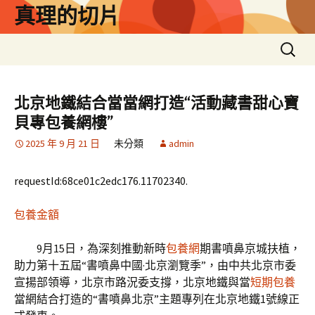
跳
真理的切片
至
主
搜
要
尋
內
關
容
鍵
北京地鐵結合當當網打造“活動藏書甜心寶
字:
貝專包養網樓”
2025 年 9 月 21 日
未分類
admin
requestId:68ce01c2edc176.11702340.
包養金額
9月15日，為深刻推動新時
包養網
期書噴鼻京城扶植，
助力第十五屆“書噴鼻中國·北京瀏覽季”，由中共北京市委
宣揚部領導，北京市路況委支撐，北京地鐵與當
短期包養
當網結合打造的“書噴鼻北京”主題專列在北京地鐵1號線正