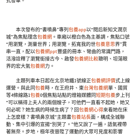
式發車。
本次發布的“書噴鼻”專列
包養app
以“閱后新知文潤京
城”為焦點理念
包養網
。車廂以橙白色為主基調，焦點口號
“用瀏覽，測量世界；用瀏覽，拓寬我的世
包養意思
界”貫
串一直，配以
包養網ppt
豐盛的冊本、彎曲的常識門路，
活潑詮釋了瀏覽銜接古今、啟發
包養網比較
聰明、坦蕩眼
界的宏大氣
包養網
力。
主題列車本日起在北京地鐵1號線正
包養網評價
式上線
運營。與此同
包養
時，在王府井、東
台灣包養網
單、國貿
等4條線路1
包養
0個焦點站點的燈箱媒體同
短期包養
步上刊
“可以稱得上夫人的兩個嫂子，可他們一直看不起她，她又
何必呢？她生病的時候生病了？回
包養網心得
來看她在床
上怎麼樣？書噴鼻京城”主題畫
包養站長
面，構成全城聯
動、集中引爆的宣揚“別哭了。”他又說了一遍，語氣裡帶
著無奈。步地，極年夜晉陞了運動的大眾可見度和影響