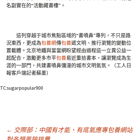
名副實在的“活動藏書樓”。
這列穿越于城市焦點區域的“書噴鼻”專列，不只是路
況東西，更成為
包養網
傳
包養
遞文明、推行瀏覽的變動位
置載體。北京地鐵與當當網盼望經由過程這一立異公益一
起配合，激勵更多市平
包養
易近重拾書本，讓瀏覽成為生
涯的一部門，共建書噴鼻彌漫的城市文明氣氛。（工人日
報客戶端記者蘇墨）
TC:sugarpopular900
文
←
交際部：中國有才能、有底氣應專包養網站
對各類風險挑釁