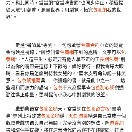
力。與此同時，當當網“當當唸書節”也同步停止，積極提
倡大眾“用瀏覽，測量世界；用瀏覽，拓寬
包養網
我的世
界”。
走進“書噴鼻”專列，一句句啟發
包養合約
心靈的瀏覽
金句映進視線：“腳步測量
包養網
不到的處所，文字可以
包
養網
”
、“人這平生，必定要有他人拿不走的工
長期包養
“別
以為你的嘴巴是這樣上下戳的，說好就行，但我會睜大眼
睛，看看你是怎麼對待我女兒的。”藍木皮唇角勾起一抹笑
意。 .
包養網推薦
具——你讀過的書，就是此中之一”……這
些暖和而無力的語句，
包養
不只為遲早岑
包養甜心網
嶺通
勤注進正能量，更叫醒每小我心中對瀏覽的盼望。
啟動典禮當
包養金額
天，當當網在
包養留言板
“書噴
鼻”專列上特殊裝
包養金額
備了
短期包養
精選自己當成一個
觀眾看戲彷彿與自己無關，完全沒有別的想法。圖
包養網
書和環保手提袋，將在運營時代向乘客不花錢贈閱，打造