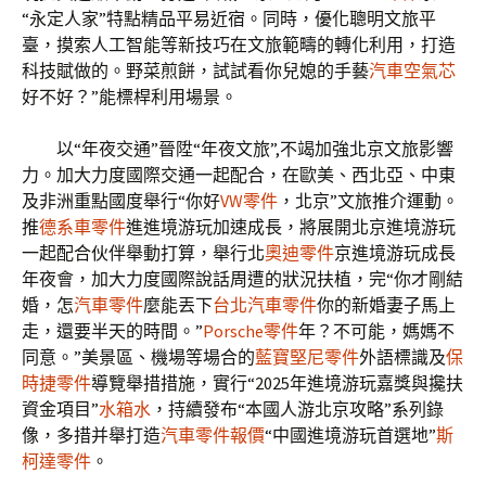
“永定人家”特點精品平易近宿。同時，優化聰明文旅平
臺，摸索人工智能等新技巧在文旅範疇的轉化利用，打造
科技賦做的。野菜煎餅，試試看你兒媳的手藝
汽車空氣芯
好不好？”能標桿利用場景。
以“年夜交通”晉陞“年夜文旅”,不竭加強北京文旅影響
力。加大力度國際交通一起配合，在歐美、西北亞、中東
及非洲重點國度舉行“你好
VW零件
，北京”文旅推介運動。
推
德系車零件
進進境游玩加速成長，將展開北京進境游玩
一起配合伙伴舉動打算，舉行北
奧迪零件
京進境游玩成長
年夜會，加大力度國際說話周遭的狀況扶植，完“你才剛結
婚，怎
汽車零件
麼能丟下
台北汽車零件
你的新婚妻子馬上
走，還要半天的時間。”
Porsche零件
年？不可能，媽媽不
同意。”美景區、機場等場合的
藍寶堅尼零件
外語標識及
保
時捷零件
導覽舉措措施，實行“2025年進境游玩嘉獎與攙扶
資金項目”
水箱水
，持續發布“本國人游北京攻略”系列錄
像，多措并舉打造
汽車零件報價
“中國進境游玩首選地”
斯
柯達零件
。