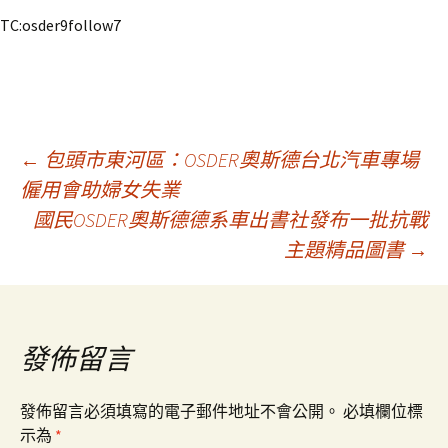
TC:osder9follow7
文
←
包頭市東河區：OSDER奧斯德台北汽車專場
僱用會助婦女失業
國民OSDER奧斯德德系車出書社發布一批抗戰
章
主題精品圖書
→
導
覽
發佈留言
發佈留言必須填寫的電子郵件地址不會公開。
必填欄位標
示為
*