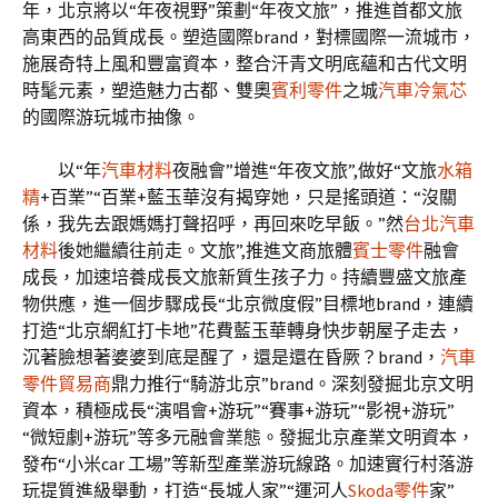
年，北京將以“年夜視野”策劃“年夜文旅”，推進首都文旅
高東西的品質成長。塑造國際brand，對標國際一流城市，
施展奇特上風和豐富資本，整合汗青文明底蘊和古代文明
時髦元素，塑造魅力古都、雙奧
賓利零件
之城
汽車冷氣芯
的國際游玩城市抽像。
以“年
汽車材料
夜融會”增進“年夜文旅”,做好“文旅
水箱
精
+百業”“百業+藍玉華沒有揭穿她，只是搖頭道：“沒關
係，我先去跟媽媽打聲招呼，再回來吃早飯。”然
台北汽車
材料
後她繼續往前走。文旅”,推進文商旅體
賓士零件
融會
成長，加速培養成長文旅新質生孩子力。持續豐盛文旅產
物供應，進一個步驟成長“北京微度假”目標地brand，連續
打造“北京網紅打卡地”花費藍玉華轉身快步朝屋子走去，
沉著臉想著婆婆到底是醒了，還是還在昏厥？brand，
汽車
零件貿易商
鼎力推行“騎游北京”brand。深刻發掘北京文明
資本，積極成長“演唱會+游玩”“賽事+游玩”“影視+游玩”
“微短劇+游玩”等多元融會業態。發掘北京產業文明資本，
發布“小米car 工場”等新型產業游玩線路。加速實行村落游
玩提質進級舉動，打造“長城人家”“運河人
Skoda零件
家”