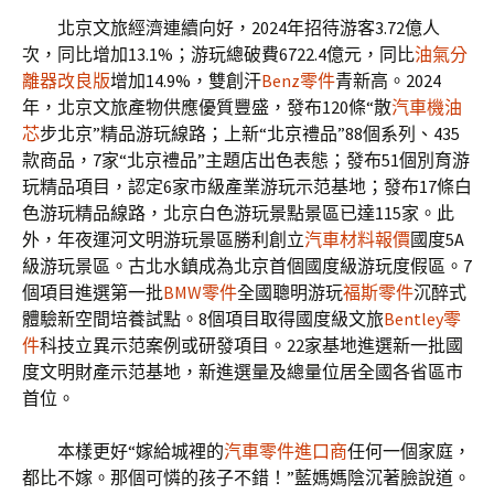
北京文旅經濟連續向好，2024年招待游客3.72億人
次，同比增加13.1%；游玩總破費6722.4億元，同比
油氣分
離器改良版
增加14.9%，雙創汗
Benz零件
青新高。2024
年，北京文旅產物供應優質豐盛，發布120條“散
汽車機油
芯
步北京”精品游玩線路；上新“北京禮品”88個系列、435
款商品，7家“北京禮品”主題店出色表態；發布51個別育游
玩精品項目，認定6家市級產業游玩示范基地；發布17條白
色游玩精品線路，北京白色游玩景點景區已達115家。此
外，年夜運河文明游玩景區勝利創立
汽車材料報價
國度5A
級游玩景區。古北水鎮成為北京首個國度級游玩度假區。7
個項目進選第一批
BMW零件
全國聰明游玩
福斯零件
沉醉式
體驗新空間培養試點。8個項目取得國度級文旅
Bentley零
件
科技立異示范案例或研發項目。22家基地進選新一批國
度文明財產示范基地，新進選量及總量位居全國各省區市
首位。
本樣更好“嫁給城裡的
汽車零件進口商
任何一個家庭，
都比不嫁。那個可憐的孩子不錯！”藍媽媽陰沉著臉說道。