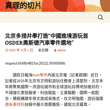
跳
真理的切片
至
主
搜
要
尋
內
關
容
鍵
北京多措并舉打造“中國進境游玩首
字:
OSDER奧斯德汽車零件選地”
2025 年 9 月 1 日
未分類
admin
requestId:68b481fac20221.95000006.
國民日報海
Audi零件
內版
北京電（記者趙珊）近日，
記者從2025年北京市文明和游玩任務會上清楚到，北京本
年將聚焦國際一流游玩城市和全球游玩目標地扶植目的，
不竭強化業態融會、科技賦能、立異驅動、國際一起配
合，積極構建年夜文旅成長格式，在文明強國、游玩強國
德系車材料
扶植中展示首都擔負、譜寫北京篇章。