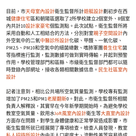
目前，市
天母室內設計
衛生監督所計
遊艇設計
劃初步在西
城
健康住宅
區和朝陽區選取了2所學校建立2個室外、8個室
內共計10
設計家豪宅
個監測點。此次試點，衛生監督所將
采用自動和人工相結合的方法，分別對室
親子空間設計
內
外空氣中的二氧
中醫診所設計
化碳、甲醛、一氧化碳、
PM2.5、PM10和空氣中的細菌總數、嗜肺軍團
養生住宅
菌
等指標進行監測，監測數據可做到實時傳輸，并起到預警
作用。學校管理部門和區縣、市級衛生監督部門都可以隨
時登錄內部網址，接收各類相關數據信息。
民生社區室內
設計
記者注意到，相比公共場所空氣質量監測，學校專有監測
增加了PM2.5和PM1
老屋翻新
0。對此，市衛生監督所相關
負責人解釋說，其實早在今年新學期開始時，為避免學校
教室空氣質量、飲用水
loft風室內設計
衛生等
大直室內設計
方面存在問題，對學生身體健康和正常學習造成影響，市
衛生監督所就已經展開了專項檢查。檢查人員發現，教室
私人招待所設計
內由于人口密度大、流動性差等容易造成