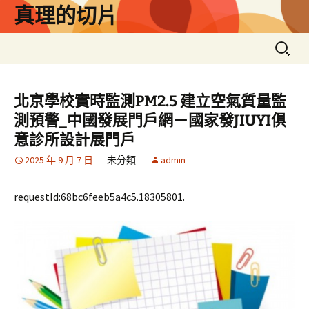
跳
真理的切片
至
主
搜
要
尋
內
關
容
鍵
北京學校實時監測PM2.5 建立空氣質量監
字:
測預警_中國發展門戶網－國家發JIUYI俱
意診所設計展門戶
2025 年 9 月 7 日
未分類
admin
requestId:68bc6feeb5a4c5.18305801.