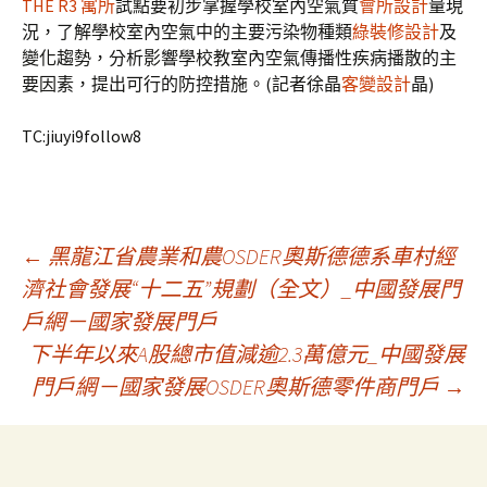
THE R3 寓所
試點要初步掌握學校室內空氣質
會所設計
量現
況，了解學校室內空氣中的主要污染物種類
綠裝修設計
及
變化趨勢，分析影響學校教室內空氣傳播性疾病播散的主
要因素，提出可行的防控措施。(記者徐晶
客變設計
晶)
TC:jiuyi9follow8
文
←
黑龍江省農業和農OSDER奧斯德德系車村經
濟社會發展“十二五”規劃（全文）_中國發展門
戶網－國家發展門戶
章
下半年以來A股總市值減逾2.3萬億元_中國發展
門戶網－國家發展OSDER奧斯德零件商門戶
→
導
覽