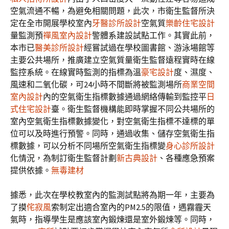
空氣流通不暢，為避免相關問題，此次，市衛生監督所決
定在全市開展學校室內
牙醫診所設計
空氣質
樂齡住宅設計
量監測預
禪風室內設計
警體系建設試點工作。其實此前，
本市已
醫美診所設計
經嘗試過在學校圖書館、游泳場館等
主要公共場所，推廣建立空氣質量衛生監督遠程實時在線
監控系統。在線實時監測的指標為溫
豪宅設計
度、濕度、
風速和二氧化碳，可24小時不間斷將被監測場所
商業空間
室內設計
內的空氣衛生指標數據通過網絡傳輸到監控平
日
式住宅設計
臺。衛生監督機構能即時掌握不同公共場所的
室內空氣衛生指標數據變化，對空氣衛生指標不達標的單
位可以及時進行預警。同時，通過收集、儲存空氣衛生指
標數據，可以分析不同場所空氣衛生指標變
身心診所設計
化情況，為制訂衛生監督計劃
新古典設計
、各種應急預案
提供依據。
無毒建材
據悉，此次在學校教室內的監測試點將為期一年，主要為
了摸
侘寂風
索制定出適合室內的PM2.5的限值，遇霧霾天
氣時，指導學生是應該室內鍛煉還是室外鍛煉等。同時，