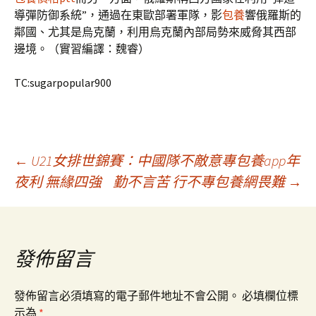
導彈防御系統”，通過在東歐部署軍隊，影
包養
響俄羅斯的
鄰國、尤其是烏克蘭，利用烏克蘭內部局勢來威脅其西部
邊境。（實習編譯：魏睿）
TC:sugarpopular900
文
←
U21女排世錦賽：中國隊不敵意專包養app年
夜利 無緣四強
勤不言苦 行不專包養網畏難
→
章
導
發佈留言
覽
發佈留言必須填寫的電子郵件地址不會公開。
必填欄位標
示為
*