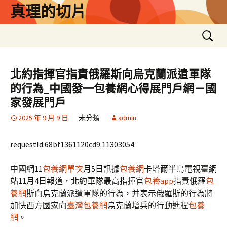
跳
真理的切片
至
主
搜
要
尋
內
關
容
鍵
北約指揮官指責俄羅斯向烏克蘭派遣軍隊
字:
的行為_中國發一包養網心得展門戶網－國
家發展門戶
2025 年 9 月 9 日
未分類
admin
requestId:68bf1361120cd9.11303054.
中國網11
包養網單次
月5日訊據
包養網
卡塔爾半島電視臺網
站11月4日報道，北約軍隊最高指揮官
包養app
指責俄羅
包
養網
斯向烏克蘭派遣軍隊的行為，并表示俄羅斯的行為將
加快西方國家向
臺灣包養網
烏克蘭增兵的行動進程
包養
網
。