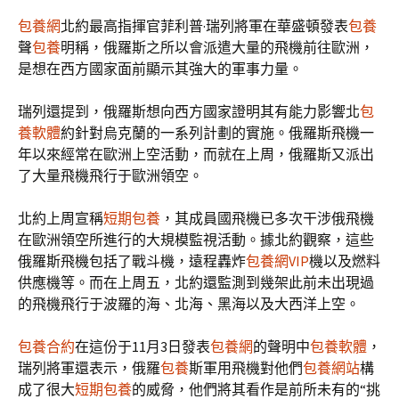
包養網
北約最高指揮官菲利普·瑞列將軍在華盛頓發表
包養
聲
包養
明稱，俄羅斯之所以會派遣大量的飛機前往歐洲，
是想在西方國家面前顯示其強大的軍事力量。
瑞列還提到，俄羅斯想向西方國家證明其有能力影響北
包
養軟體
約針對烏克蘭的一系列計劃的實施。俄羅斯飛機一
年以來經常在歐洲上空活動，而就在上周，俄羅斯又派出
了大量飛機飛行于歐洲領空。
北約上周宣稱
短期包養
，其成員國飛機已多次干涉俄飛機
在歐洲領空所進行的大規模監視活動。據北約觀察，這些
俄羅斯飛機包括了戰斗機，遠程轟炸
包養網VIP
機以及燃料
供應機等。而在上周五，北約還監測到幾架此前未出現過
的飛機飛行于波羅的海、北海、黑海以及大西洋上空。
包養合約
在這份于11月3日發表
包養網
的聲明中
包養軟體
，
瑞列將軍還表示，俄羅
包養
斯軍用飛機對他們
包養網站
構
成了很大
短期包養
的威脅，他們將其看作是前所未有的“挑