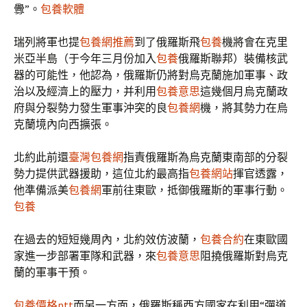
釁”。
包養軟體
瑞列將軍也提
包養網推薦
到了俄羅斯飛
包養
機將會在克里
米亞半島（于今年三月份加入
包養
俄羅斯聯邦）裝備核武
器的可能性，他認為，俄羅斯仍將對烏克蘭施加軍事、政
治以及經濟上的壓力，并利用
包養意思
這幾個月烏克蘭政
府與分裂勢力發生軍事沖突的良
包養網
機，將其勢力在烏
克蘭境內向西擴張。
北約此前還
臺灣包養網
指責俄羅斯為烏克蘭東南部的分裂
勢力提供武器援助，這位北約最高指
包養網站
揮官透露，
他準備派美
包養網
軍前往東歐，抵御俄羅斯的軍事行動。
包養
在過去的短短幾周內，北約效仿波蘭，
包養合約
在東歐國
家進一步部署軍隊和武器，來
包養意思
阻撓俄羅斯對烏克
蘭的軍事干預。
包養價格ptt
而另一方面，俄羅斯稱西方國家在利用“彈道