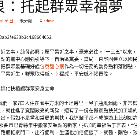
良：托起群眾幸福夢
 月 26 日
未分類
admin
68ab3fe633b3c4.68664053.
易近之事，絲發必興；厲平易近之事，毫末必往。“十三五”以來
焦點的黨中心剛強引導下，自治區黨委、當局一直堅固建立以國
，把群眾最基礎好處
包養甜心網
作為一切任務的動身點和落腳點
良平易近生，群眾取得感、幸福感、平安感不竭晉陞。
城鎮化扶植讓群眾安身立命
我們一家7口人住在40平方米的土坯房里，屋子通風漏雨、非常
錢，就住進了寬闊敞亮的新房，還有了一份在搬家點扶貧加工場
支出。假如不是黨和當局的幫扶，我這輩子都不成能過上此刻如
進那曲市巴青縣集中搬家安頓點的新家，拉加的幸福溢于言表，“
馬路通抵家門口，出行便利，生涯也加倍便捷了，就醫、購物、