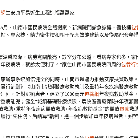
養網
生安康平易近生工程造福萬萬家
0年5月，山南市國民病院全體搬家。新病院門診急診樓、醫技樓
包
血站、專家樓、精力衛生樓和相干配套效能建筑以及從屬配套舉
夜樓溫馨整潔，病房寬闊敞亮，診室分布公道，看病專家也多，家
養
年夜病院，就診太便利了。”家住山南市國民病院四周的
包養行
安康辦事系統加倍健全的同時，山南市還鼎力推動安康扶貧政策
貧實行計劃》《山南市城鄉醫療救助軌制及重特年夜疾病醫療救
）》，針對沉痾患者，建立了1000萬元
包養網
年夜病救助基金
重病能兜；健全“城鎮基礎醫療保險、農牧區醫療保險+年夜額
療救助+重特年夜疾病醫療救助+年夜病救助基金”的醫療
包養
救
厲履行“先住院、后結算”軌制，進一個步驟加重年夜病患者、艱