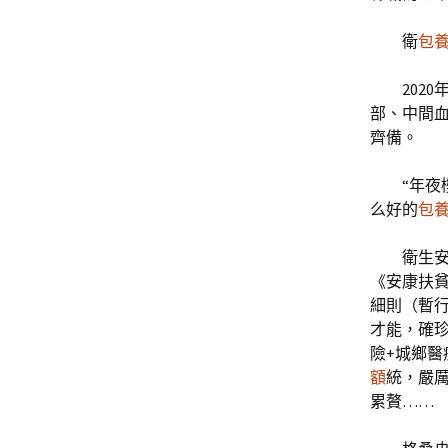
衛
包
202
部、中間
齊備。
“年
么好的
包
衛生
《安康扶
細則（暫行
才能，確珍
險+城鄉醫
額
統，嚴
累贅……