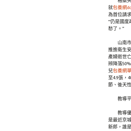
格桑央
就
包養網dc
為首位請求
“仍是國
愁了。”
山南
推進衛生安
產婦逝世亡
辨降落50
兒
包養網
至4.9張
節、後天
教導
教導
是最近京
新郎，誰是