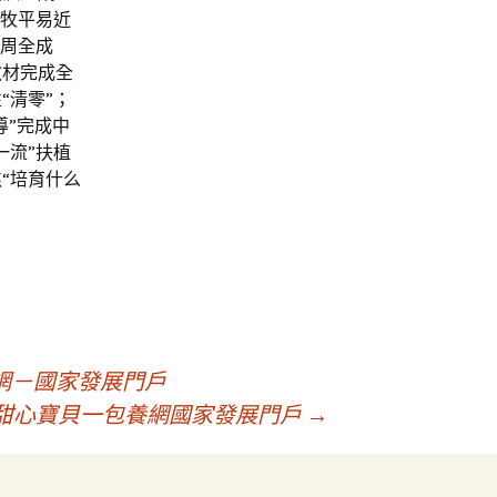
農牧平易近
作周全成
教材完成全
“清零”；
導”完成中
一流”扶植
“培育什么
網－國家發展門戶
網－甜心寶貝一包養網國家發展門戶
→