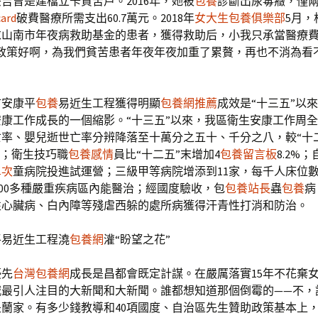
吉曾是建檔立卡貧苦戶。2016年，她被
包養
診斷出尿毒癥，僅
ard
破費醫療所需支出60.7萬元。2018年
女大生包養俱樂部
5月，
山南市年夜病救助基金的患者，獲得救助后，小我只承當醫療費7
度政策好啊，為我們貧苦患者年夜年夜加重了累贅，再也不消為看
市安康平
包養
易近生工程獲得明顯
包養網推薦
成效是“十三五”以
康工作成長的一個縮影。“十三五”以來，我區衛生安康工作周
率、嬰兒逝世亡率分辨降落至十萬分之五十、千分之八，較“十
%；衛生技巧職
包養感情
員比“十二五”末增加4
包養留言板
8.2%
單次
童病院投進試運營；三級甲等病院增添到11家，每千人床位數從
，400多種嚴重疾病區內能醫治；經國度驗收，包
包養站長
蟲
包養
病
性心臟病、白內障等殘虐西躲的處所病獲得汗青性打消和防治。
平易近生工程澆
包養網
灌“盼望之花”
優先
台灣包養網
成長是昌都會既定計謀。在嚴厲落實15年不花棄
城最引人注目的大新聞和大新聞。誰都想知道那個倒霉的——不，
蘭家。有多少錢教導和40項國度、自治區先生贊助政策基本上