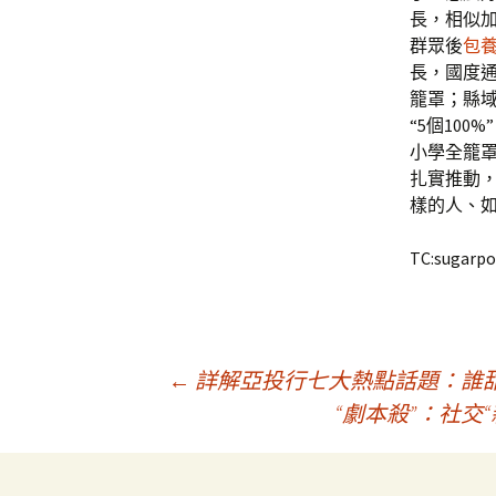
長，相似加
群眾後
包
長，國度
籠罩；縣
“5個100
小學全籠罩
扎實推動
樣的人、
TC:sugarpo
文
←
詳解亞投行七大熱點話題：誰
“劇本殺”：社交
章