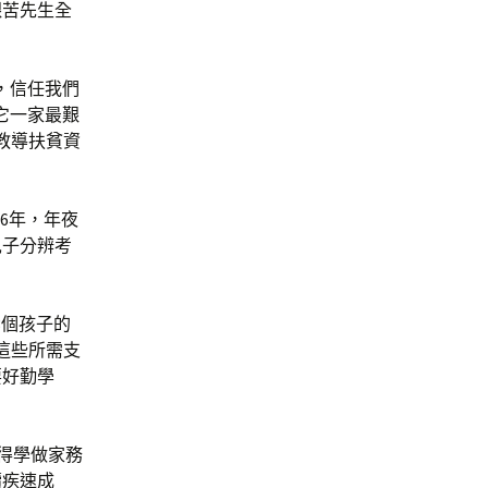
艱苦先生全
，信任我們
它一家最艱
教導扶貧資
6年，年夜
兒子分辨考
3個孩子的
這些所需支
要好勤學
得學做家務
續疾速成