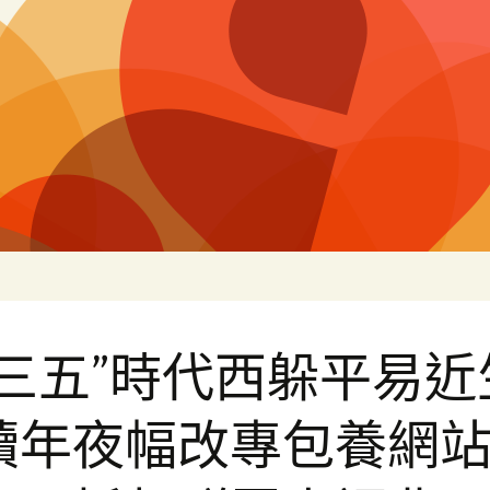
片
十三五”時代西躲平易近
續年夜幅改專包養網