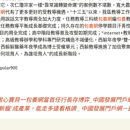
它、次仁瓊宗家一樣“靠常識轉變命運”的案例數不堪數，寬大
養網
代有了更多更好的受教導機遇。“十三五”以來，我區教導工
通用說話文字教導周全加大力度，任務教導三科統
包養網
編
包養
域任務教導平衡成長基礎完成；持久存在的
包養網
停學題目汗青性
%”目的周全完成；高中階段教導普及攻堅如期完成；“internet+教
；高級教導辦學和學科專門研究構造不竭優化，西躲年夜學“雙
，西躲躲醫藥年夜學成為博士受權單元；西躲教導進進了加倍聚焦
如何培育人、為誰培育人”的成長新階段。
pular900
甜心寶貝一包養網當首任行長存博弈_中國發展門戶
“新寵”成產業，能走多遠看格調 _ 中國發展門戶