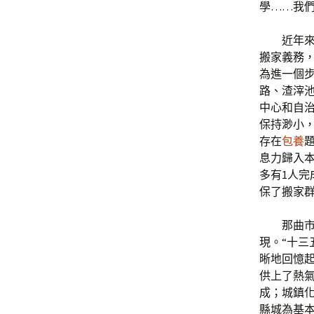
學……我們
近年來
搬家義務，
為進一個
路、渣滓
中心和自治
保持渺小
存在
包養
息力歸入
多有1人完
保了搬家群
那曲
現。“十三
晰地回憶起
供上了熱氣
成；城鎮化
縣城為基