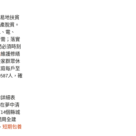
易地扶貧
財產脫貧。
水、電、
所需；落實
們必須時刻
站
維護修繕
搬家群眾休
家庭每戶至
587人，確
的詳細表
革在夢中清
14個縣城
網周全建
、
短期包養