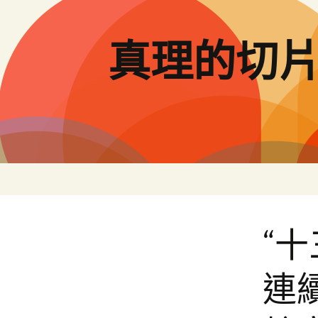
跳
至
主
真理的切
要
內
容
“
連