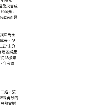
兩年時光，
格桑央吉成
000元，
不起病而憂
來我區周全
全成長，孕
二五”末分
；自治區婦產
4.5張增
、年夜骨
女二婚，這
誰是勇敢的
，昌都會樹