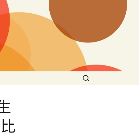
搜
尋
關
鍵
生
字:
站比