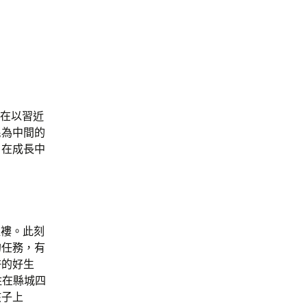
，在以習近
民為中間的
，在成長中
襤褸。此刻
的任務，有
許的好生
住在縣城四
孩子上