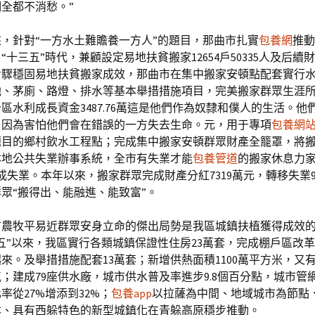
全都不消愁。”
，針對“一方水土難贍養一方人”的題目，那曲市扎實
包養網
推動
“十三五”時代，兼顧設定易地扶貧搬家12654戶50335人及后續
步驟穩固易地扶貧搬家成效，那曲市在集中搬家安頓點配套實行
池、茅廁、路燈、排水等基本舉措措施項目，完美搬家群眾生涯
區水利成長資金3487.76萬這是他們作為奴隸和僕人的生活。他
，因為害怕他們會在錯誤的一方失去生命。元，用于專項
包養網
題目的鄉村飲水工程點；完成集中搬家安頓群眾財產全籠罩，將
本地公共失業辦事系統，全市有失業才能
包養管道
的搬家休息力
成失業。本年以來，搬家群眾完成財產分紅7319萬元，轉移失業9
眾“搬得出、能融進、能致富”。
市農牧平易近群眾安身立命的傑出局勢是我區城鎮扶植獲得成效
五”以來，我區實行各類城鎮保證性住房23萬套，完成棚戶區改
來。及舉措措施配套13萬套；新增供熱面積1100萬平方米，又有
；建成79座供水廠，城市供水普及率進步9.8個百分點，城市管
率從27%增添到32%；
包養app
以拉薩為中間、地域城市為節點
本、具有西躲特色的新型城鎮化在青躲高原穩步推動。