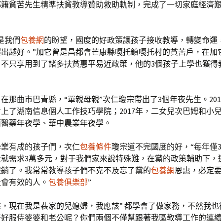
都籍貧苦先生精準扶貧教導贊助救助軌制，完成了一切家庭經濟
是我們
包養網
的盼望，國度的好政策讓孩子接收教導，轉變命運
超出越好。”加它曾是昌都會芒康縣嘎托鎮嘎托村的貧苦戶，在加
，不只享用到了諸多扶貧惠平易近政策，他的3個孩子上學也獲得
在那曲市巴青縣，“單親母親”次仁瓊宗帶出了3個年夜先生。201
上了湖南信息個人工作技巧學院；2017年，二女兒次巴姆和小
西醫藥年夜學、華中農業年夜學。
學業有成的孩子們，次仁
包養條件
瓊宗道不完國度的好，“每年僅
費就需求3萬多元，對于我們家來說特殊難，在黨的政策輔助下，
報銷了。我常常教導孩子們不克不及忘了黨的
包養網
恩惠，必定
社會有效的人。
包養俱樂部
”
來，現在我是裴家的兒媳婦，我應該” 都學會了做家務，不然我也
好好服侍婆婆和老公呢？你們兩個不僅幫跟著我區教導工作的連