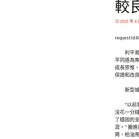
較
2025 年 8
requestId:
利平
平同道為
成長思惟
保證和改
新型
“以前
沒花一分
了穩固的
涯。” 搬
周，柏油