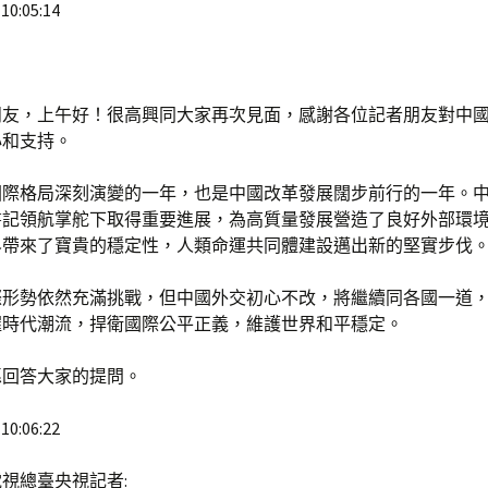
10:05:14
朋友，上午好！很高興同大家再次見面，感謝各位記者朋友對中
心和支持。
是國際格局深刻演變的一年，也是中國改革發展闊步前行的一年。
書記領航掌舵下取得重要進展，為高質量發展營造了良好外部環
界帶來了寶貴的穩定性，人類命運共同體建設邁出新的堅實步伐
際形勢依然充滿挑戰，但中國外交初心不改，將繼續同各國一道
握時代潮流，捍衛國際公平正義，維護世界和平穩定。
愿回答大家的提問。
10:06:22
視總臺央視記者: