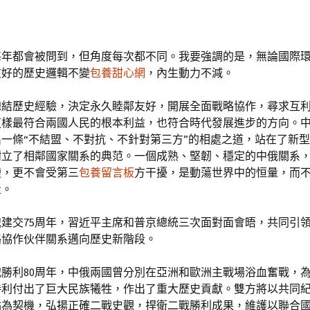
每年都會被問到，但角度每次都不同。我要強調的是，無論國際
友好的歷史邏輯不變
包養甜心網
，內生動力不減。
總結歷史經驗，決定永久睦鄰友好，開展全面戰略協作，尋求互
這樣最符合兩國人民的根本利益，也符合時代發展進步的方向。
出一條“不結盟、不對抗、不針對第三方”的相處之道，站在了新
樹立了相鄰國家關系的典范。一個成熟、堅韌、穩定的中俄關系
變，更不會受第三
包養留言板
方干擾，是動蕩世界中的恒量，而
量。
建交75周年，習近平主席和普京總統三次面對面會晤，共同引
略協作伙伴關系邁向歷史新階段。
勝利80周年，中俄兩國曾分別在亞洲和歐洲主戰場浴血奮戰，
勝利付出了巨大民族犧牲，作出了重大歷史貢獻。雙方將以共同
點為契機，弘揚正確二戰史觀，捍衛二戰勝利成果，維護以聯合