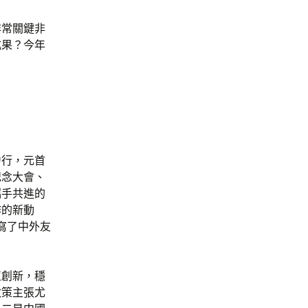
非常關鍵非
成果？今年
力行，元首
紀念大會、
攜手共進的
作的新動
寫了中外友
正創新，穩
政策主張尤