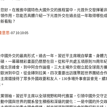
，您好。在推進中國特色大國外交的進程當中，元首外交發揮著
引領作用，您能否具體介紹一下元首外交在過去這一年取得哪些
些新看點？
養意思
-07 10:10:05
是中國外交的最高形式。過去一年，習近平主席親自擘畫、身體
碩，一幕幕精彩畫面仍歷歷在目。從和平共處五項原則70周年
論壇北京峰會，到中阿合作論壇，三大主場外交樹立起全球南方
從歐洲到中亞，從金磚到拉美，四次重要出訪匯聚起世界團結合
主席還接待了眾多外國政要和友人，130多場外事會談會見，續
話。
大黨領袖，習近平主席以全球視野和時代擔當，引領中國外交守
推動中國與世界的關系發生積極和深遠的變化：一是中國的外交