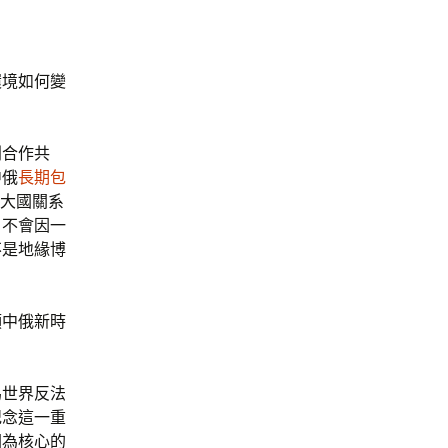
環境如何變
利合作共
中俄
長期包
型大國關系
，不會因一
不是地緣博
領中俄新時
為世界反法
紀念這一重
國為核心的