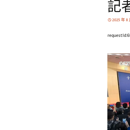
記
2025 年 8
requestId: