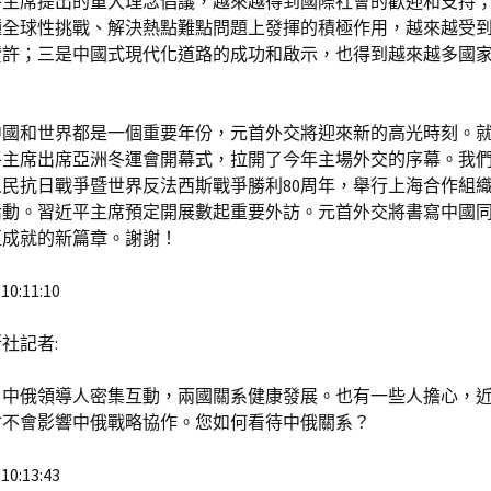
平主席提出的重大理念倡議，越來越得到國際社會的歡迎和支持
種全球性挑戰、解決熱點難點問題上發揮的積極作用，越來越受
贊許；三是中國式現代化道路的成功和啟示，也得到越來越多國
對中國和世界都是一個重要年份，元首外交將迎來新的高光時刻。
平主席出席亞洲冬運會開幕式，拉開了今年主場外交的序幕。我
民抗日戰爭暨世界反法西斯戰爭勝利80周年，舉行上海合作組
活動。習近平主席預定開展數起重要外訪。元首外交將書寫中國
互成就的新篇章。謝謝！
10:11:10
社記者:
，中俄領導人密集互動，兩國關系健康發展。也有一些人擔心，
會不會影響中俄戰略協作。您如何看待中俄關系？
10:13:43