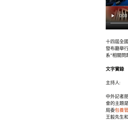
十四屆全國
發布廳舉
系”相關
文字實錄
主持人:
中外記者
會的主題是
局委
包養
王毅先生