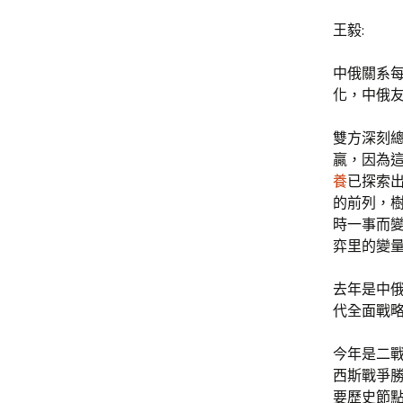
王毅:
中俄關系
化，中俄
雙方深刻
贏，因為
養
已探索
的前列，
時一事而
弈里的變
去年是中俄
代全面戰
今年是二戰
西斯戰爭
要歷史節