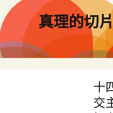
跳
至
主
真理的切
要
內
容
十
交