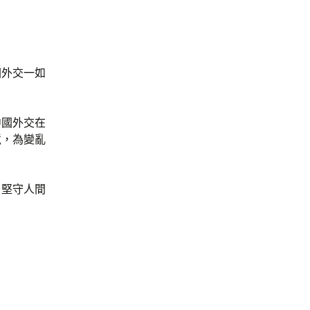
國外交一如
中國外交在
境，為變亂
。
，堅守人間