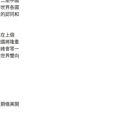
；二是中國
到世界各國
家的認同和
就在上個
們還將隆重
織峰會等一
同世界雙向
近期俄美開