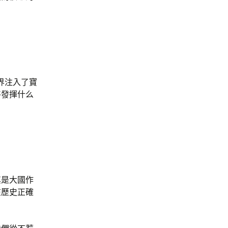
界注入了寶
將發揮什么
其是大國作
在歷史正確