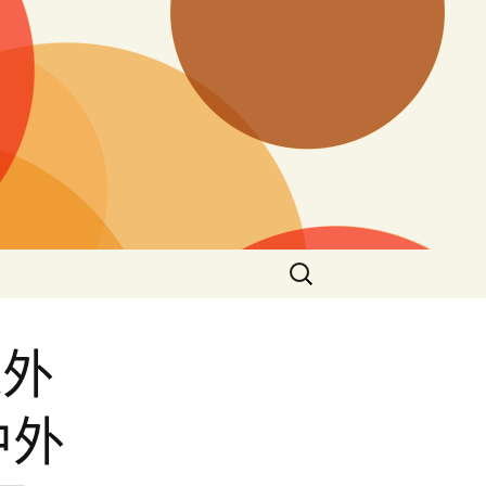
搜
尋
關
鍵
議外
字:
中外