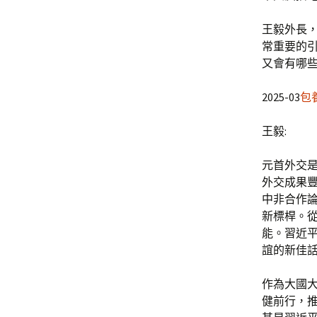
王毅外長
常重要的
又會有哪
2025-03
包
王毅:
元首外交
外交成果豐
中非合作
新標桿。
能。習近平
誼的新佳
作為大國
健前行，