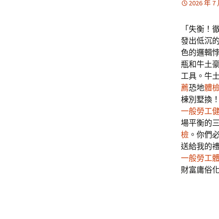
2026 年 7
「失衡！
發出低沉
色的邏輯
瓶和牛土
工具。牛
薦
恐地
體
棟別墅換
一般勞工
場平衡的
檢
。你們
送給我的
一般勞工
財富庸俗