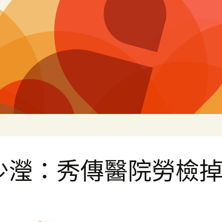
片
少瀅：秀傳醫院勞檢