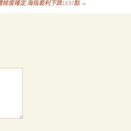
度確定 海指套利下跌13.97點
→