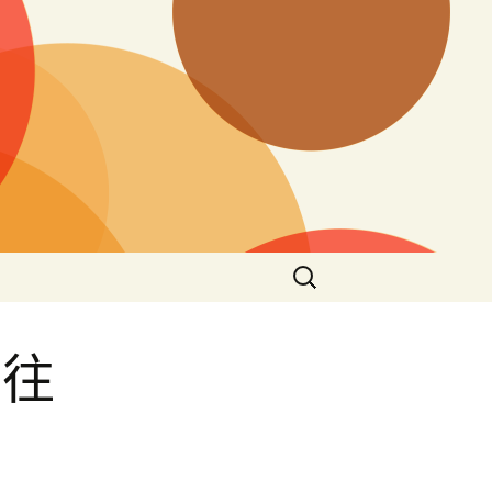
搜
尋
關
鍵
掉往
字: