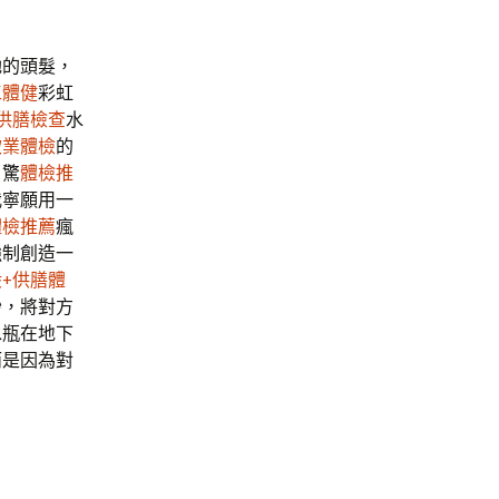
她的頭髮，
工體健
彩虹
供膳檢查
水
飲業體檢
的
，驚
體檢推
我寧願用一
體檢推薦
瘋
強制創造一
+供膳體
秒，將對方
水瓶在地下
而是因為對