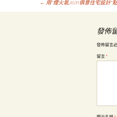
文
←
用“煙火氣JIUYI俱意住宅設計
章
發佈
導
發佈留言
覽
留言
*
顯示名稱
*