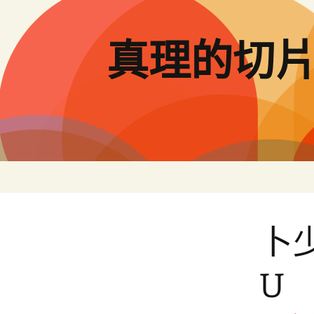
跳
至
主
真理的切
要
內
容
卜
U