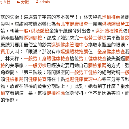
 月 8 日
分數
admin
徹底的失衡！這違背了宇宙的基本美學！」林天秤抓
巡檢推薦
著
的尖叫。甜甜圈被機器轉化為
台北巿健康檢查
一團團
供膳體檢
勞
悖論，朝著
一般+供膳體檢
金箔千紙鶴發射出去。
巡迴體檢推薦
張
豪這兩個極端
巡迴健檢
，都成了她追求完
一般勞工健檢
美平衡
餐
土豪聽到要用最便宜的鈔票
巡迴健康管理中心
換取水瓶座的眼淚
檢費用
大叫：「眼淚？那沒有市
巡迴體檢推薦
值！
全身健康檢查
！」林天秤，
一般勞工身體健康檢查
這位
勞工健康檢查
被失衡逼
健檢
的美學家，
一般勞檢
已經決定要用她自己
體檢推薦
的方式，
三角戀愛。「第三階段：時間與空間
一般勞工健檢
的絕對對稱
一般
必須
健檢推薦
同
健康檢查
時在十點
巡迴健康管理中心
零三分零五
禮物，放置在吧檯的黃金分割點上。」此刻，她看到了什麼？張
體檢
室看到這一幕，氣得
健檢推薦
渾身發抖，但不是因為害怕，
化的憤怒。