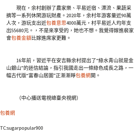
現在，余村創辦了農家樂、平易近宿、漂流、果蔬采
摘等一系列休閑游玩財產。2020年，余村年游客量近90萬
人次，游玩支出近
包養意思
4000萬元，村平易近人均年支
出55680元。，不是來享受的，她也不想。我覺得嫁進裴家
會
包養金額
比嫁進席家更難。
16年前，習近平在安吉縣余村提出了“綠水青山就是金
山銀山”的迷信結論，指引我國走出一條綠色成長之路，一
幅古代版“富春山居圖”正漸漸睜
包養網
開。
（中心播送電視總臺央視網）
包養網
TC:sugarpopular900