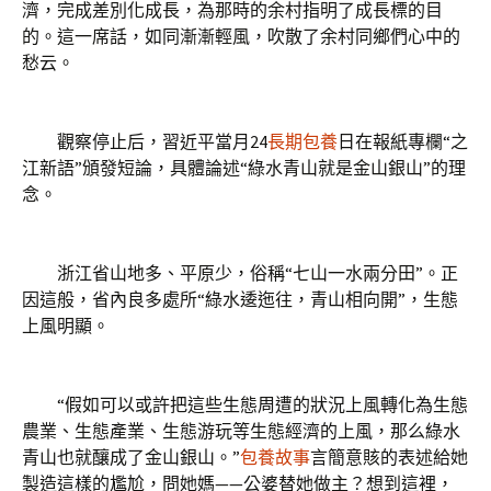
濟，完成差別化成長，為那時的余村指明了成長標的目
的。這一席話，如同漸漸輕風，吹散了余村同鄉們心中的
愁云。
觀察停止后，習近平當月24
長期包養
日在報紙專欄“之
江新語”頒發短論，具體論述“綠水青山就是金山銀山”的理
念。
浙江省山地多、平原少，俗稱“七山一水兩分田”。正
因這般，省內良多處所“綠水逶迤往，青山相向開”，生態
上風明顯。
“假如可以或許把這些生態周遭的狀況上風轉化為生態
農業、生態產業、生態游玩等生態經濟的上風，那么綠水
青山也就釀成了金山銀山。”
包養故事
言簡意賅的表述給她
製造這樣的尷尬，問她媽——公婆替她做主？想到這裡，