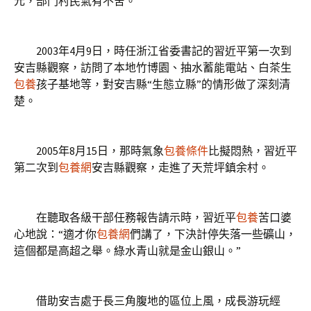
元，部門村民氣有不舍。
2003年4月9日，時任浙江省委書記的習近平第一次到
安吉縣觀察，訪問了本地竹博園、抽水蓄能電站、白茶生
包養
孩子基地等，對安吉縣“生態立縣”的情形做了深刻清
楚。
2005年8月15日，那時氣象
包養條件
比擬悶熱，習近平
第二次到
包養網
安吉縣觀察，走進了天荒坪鎮余村。
在聽取各級干部任務報告請示時，習近平
包養
苦口婆
心地說：“適才你
包養網
們講了，下決計停失落一些礦山，
這個都是高超之舉。綠水青山就是金山銀山。”
借助安吉處于長三角腹地的區位上風，成長游玩經