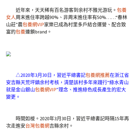
近年來，天天稀有百名游客到余村不雅光游玩。
包養
女人
周末進住率跨越90%、非周末進住率有50%……“春林
山莊”農
包養網VIP
家樂已成為村里多戶結合運營、配合致
富的
包養
連鎖brand。
△2020年3月30日，習近平總書記
包養網推薦
在浙江省
安吉縣天荒坪鎮余村考核，清楚該村多年來踐行“綠水青山
就是金山銀山
包養網VIP
”理念、推進綠色成長產生的宏大
變更。
時間如梭。2020年3月30日，習近平總書記時隔15年再
次走進安
台灣包養網
吉縣余村。