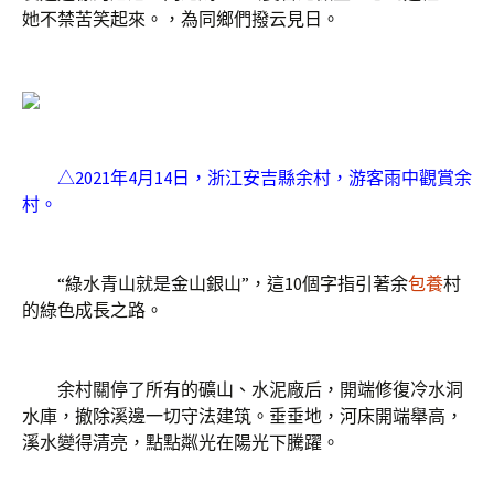
她不禁苦笑起來。，為同鄉們撥云見日。
△2021年4月14日，浙江安吉縣余村，游客雨中觀賞余
村。
“綠水青山就是金山銀山”，這10個字指引著余
包養
村
的綠色成長之路。
余村關停了所有的礦山、水泥廠后，開端修復冷水洞
水庫，撤除溪邊一切守法建筑。垂垂地，河床開端舉高，
溪水變得清亮，點點粼光在陽光下騰躍。