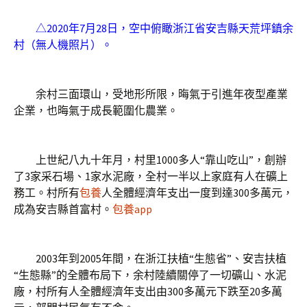
△2020年7月28日，空中俯瞰浙江省安吉縣天荒坪鎮余
村（無人機照片）。
余村三面環山，受地形所限，晦氣于引進年夜型產業
企業，也晦氣于成長範圍化農業。
上世紀八九十年月，村里1000多人“靠山吃山”，創辦
了3家采石場、1家水泥廠，全村一半以上家庭有人在礦上
務工。村所有
包養
人全體經濟年支出一度到達300多萬元，
成為安吉縣首富村。
包養app
2003年到2005年間，在浙江扶植“生態省”、安吉扶植
“生態縣”的全體布局下，余村陸續關停了一切礦山、水泥
廠，村所有人全體經濟年支出由300多萬元下跌至20多萬