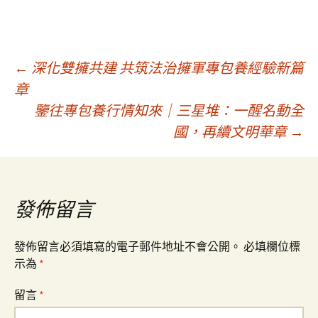
文
←
深化雙擁共建 共筑法治擁軍專包養經驗新篇
章
鑒往專包養行情知來｜三星堆：一醒名動全
章
國，再續文明華章
→
導
覽
發佈留言
發佈留言必須填寫的電子郵件地址不會公開。
必填欄位標
示為
*
留言
*