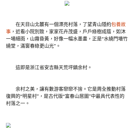
在天目山北麓有一個漂亮村落，了望青山隱約
包養故
事
，近看小院別致，家家花卉茂盛，戶戶綠樹成蔭，如沐
一場細雨，山霧昏黃，好像一幅水墨畫，正是“水繞門墻竹
繞堂，滿窗春綠更山光”。
這即是浙江省安吉縣天荒坪鎮余村。
余村之美，讓有數游客戀戀不捨。它是周全推動村落
復興的“明星村”，是古代版“富春山居圖”中最具代表性的
村落之一。