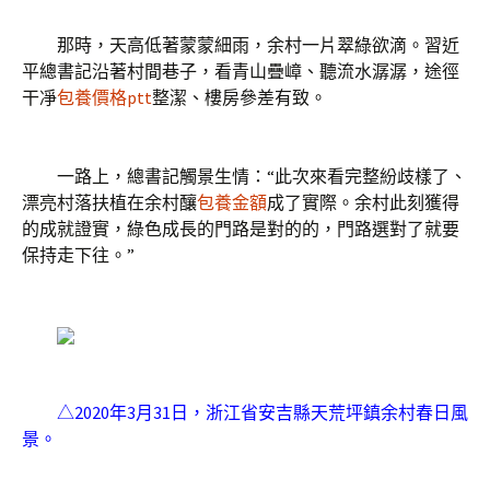
那時，天高低著蒙蒙細雨，余村一片翠綠欲滴。習近
平總書記沿著村間巷子，看青山疊嶂、聽流水潺潺，途徑
干凈
包養價格ptt
整潔、樓房參差有致。
一路上，總書記觸景生情：“此次來看完整紛歧樣了、
漂亮村落扶植在余村釀
包養金額
成了實際。余村此刻獲得
的成就證實，綠色成長的門路是對的的，門路選對了就要
保持走下往。”
△2020年3月31日，浙江省安吉縣天荒坪鎮余村春日風
景。