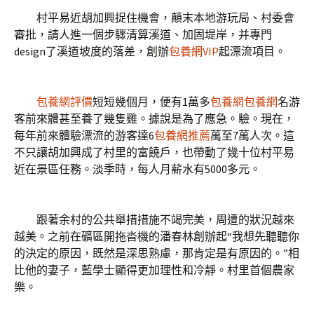
村平易近胡加興捉住機會，顛末本地游玩局、村委會
審批，請人進一個步驟清算溪道、加固堤岸，并專門
design了溪道坡度的落差，創辦
包養網VIP
起漂流項目。
包養網評價
短短幾個月，便有1萬多
包養網
包養網
名游
客前來體甚至養了幾隻雞。據說是為了應急。驗。現在，
每年前來體驗漂流的游客達6
包養網推薦
萬至7萬人次。這
不只讓胡加興成了村里的富饒戶，也帶動了幾十位村平易
近在景區任務。淡季時，每人月薪水有5000多元。
跟著余村的公共舉措措施不竭完美，周遭的狀況越來
越美。之前在礦區開拖沓機的潘春林創辦起“我想先聽聽你
的決定的原因，既然是深思熟慮，那肯定是有原因的。”相
比他的妻子，藍學士顯得更加理性和冷靜。村里首個農家
樂。