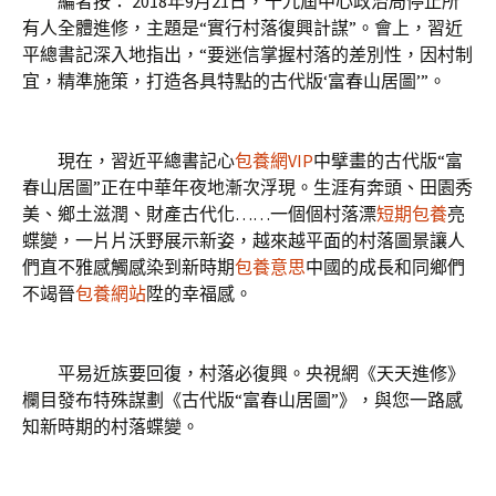
編者按： 2018年9月21日，十九屆中心政治局停止所
有人全體進修，主題是“實行村落復興計謀”。會上，習近
平總書記深入地指出，“要迷信掌握村落的差別性，因村制
宜，精準施策，打造各具特點的古代版‘富春山居圖’”。
現在，習近平總書記心
包養網VIP
中擘畫的古代版“富
春山居圖”正在中華年夜地漸次浮現。生涯有奔頭、田園秀
美、鄉土滋潤、財產古代化……一個個村落漂
短期包養
亮
蝶變，一片片沃野展示新姿，越來越平面的村落圖景讓人
們直不雅感觸感染到新時期
包養意思
中國的成長和同鄉們
不竭晉
包養網站
陞的幸福感。
平易近族要回復，村落必復興。央視網《天天進修》
欄目發布特殊謀劃《古代版“富春山居圖”》，與您一路感
知新時期的村落蝶變。