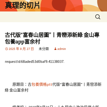
跳
真理的切片
至
主
搜
要
尋
內
關
容
鍵
古代版“富春山居圖”丨青巒添新綠 金山專
字:
包養app富余村
2025 年 8 月 27 日
未分類
admin
requestId:68aded53d0baf9.41138037.
原題目：古
包養價格ptt
代版“富春山居圖”丨青巒添新
綠 金山富余村