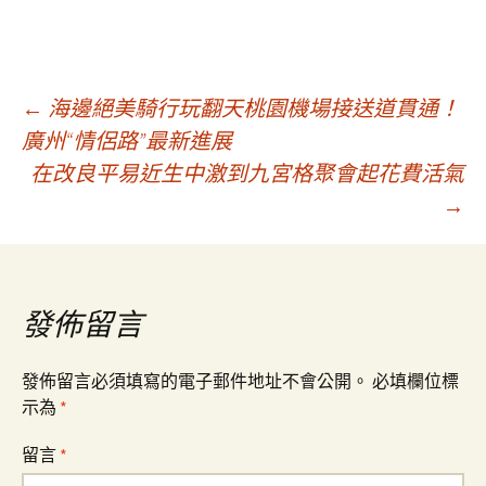
文
←
海邊絕美騎行玩翻天桃園機場接送道貫通！
廣州“情侶路”最新進展
在改良平易近生中激到九宮格聚會起花費活氣
章
→
導
覽
發佈留言
發佈留言必須填寫的電子郵件地址不會公開。
必填欄位標
示為
*
留言
*