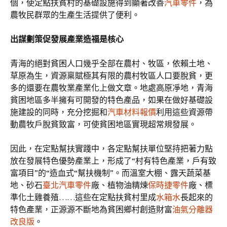
個，使定點扶貧村的基礎設施得到顯著改善
汽車零件
，為
農牧民群眾的生產生活提供了便利。
出謀劃策促發展產業造福是核心
青海的絕對貧困人口幾乎全部在農村、牧區，依賴土地、
草原為生，資源稟賦極其有限的農村牧區人口要脫貧，更
多的還要在農牧業產業化上做文章。地處高原凈地，青海
貧困地區多半擁有可開發的特色產品，如果在做好基礎設
施建設的同時，充分挖掘和
汽車材料報價
利用這些資源帶
動農牧戶脫貧致富，可使貧困地區實現超常規發展。
因此，在定點幫扶實踐中，各定點幫扶單位堅持把著力點
放在發展特色優勢產業上，形成了“村有特色產業，戶有致
富項目”的“造血式“幫扶機制”。而溫室大棚、露天蔬菜基
地、砂石
臺北汽車零件
廠、植物油精煉
保時捷零件
廠、標
準化土雞養殖……這些在定點扶貧村里成
水箱水
長起來的
特色產業，正源源不斷地為貧困鄉村創造財富
油氣分離器
改良版
。