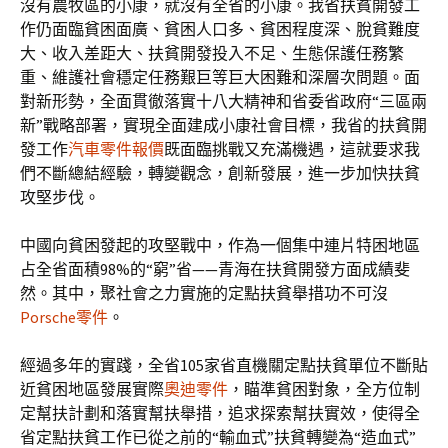
沒有農牧區的小康，就沒有全省的小康。我省扶貧開發工
作仍面臨貧困面廣、貧困人口多、貧困程度深、脫貧難度
大、收入差距大、扶貧開發投入不足、生態保護任務繁
重、維護社會穩定任務艱巨等巨大困難和深層次問題。面
對新形勢，全面貫徹落實十八大精神和省委省政府“三區兩
新”戰略部署，實現全面建成小康社會目標，我省的扶貧開
發工作
汽車零件報價
既面臨挑戰又充滿機遇，這就要求我
們不斷總結經驗，轉變觀念，創新發展，進一步加快扶貧
攻堅步伐。
中國向貧困發起的攻堅戰中，作為一個集中連片特困地區
占全省面積98%的“窮”省——青海在扶貧開發方面成績斐
然。其中，聚社會之力實施的定點扶貧舉措功不可沒
Porsche零件
。
經過多年的實踐，全省105家省直機關定點扶貧單位不斷貼
近貧困地區發展實際
奧迪零件
，瞄準貧困對象，全方位制
定幫扶計劃和落實幫扶舉措，追求探索幫扶實效，使得全
省定點扶貧工作已從之前的“輸血式”扶貧轉變為“造血式”