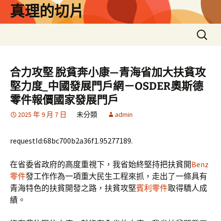
跳
真理的切片
至
主
搜
要
尋
內
關
容
鍵
合力攻堅 脫貧奔小康—青海省加大扶貧攻
字:
堅力度_中國發展門戶網－OSDER奧斯德
零件報價國家發展門戶
2025 年 9 月 7 日
未分類
admin
requestId:68bc700b2a36f1.95277189.
在省委省政府的高度重視下，我省始終堅持把扶貧開
Benz
零件
發工作作為一項重大民生工程來抓，走出了一條具有
青海特色的扶貧開發之路，扶貧攻堅
賓利零件
取得驕人成
績。