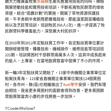
續大力推廣畜牧業
水箱精
生產先進實用技術的同時，積極
開展勞動技能和實用技術培訓，不斷拓寬牧民群眾的增收
渠道。結合“雨露計劃”的實施，開展了草地資源保護技
術、牛羊舍飼半舍飼育肥養殖技術、節能溫室蔬菜種植技
術以及烹飪等培訓，培訓牧民350人(次)，進一步提高了牧
民群眾科學養畜能力，深受廣大村民好評。
在2010年到2012年定點扶貧工作中，各定點扶貧單位累計
開辦經營管理、種養技術、機械操作、維修技能等培訓班
221期，培訓貧困村干部群眾兩萬多人次。這其中成長起來
的能人、土專家，在當地脫貧致富中發揮了不小的作用。
新一輪3年定點扶貧又開始了，13家中央機關企事業單位定
點幫扶青海， 123家省直機關企事業單位幫扶124個貧困
村，各市州、縣(區)也相繼做出了
Audi零件
安排。我們有理
由相信，我省更多貧困村的面貌會得到改善，更多貧困群
眾脫貧致富奔小康的步伐將進一步加快。
TC:osder9follow7