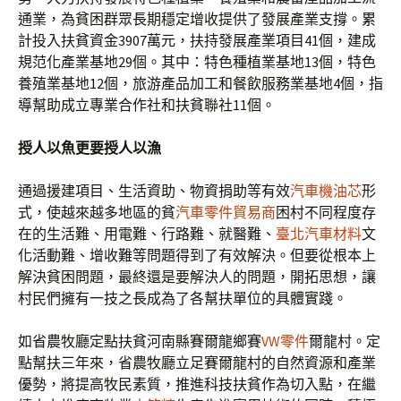
通業，為貧困群眾長期穩定增收提供了發展產業支撐。累
計投入扶貧資金3907萬元，扶持發展產業項目41個，建成
規范化產業基地29個。其中：特色種植業基地13個，特色
養殖業基地12個，旅游產品加工和餐飲服務業基地4個，指
導幫助成立專業合作社和扶貧聯社11個。
授人以魚更要授人以漁
通過援建項目、生活資助、物資捐助等有效
汽車機油芯
形
式，使越來越多地區的貧
汽車零件貿易商
困村不同程度存
在的生活難、用電難、行路難、就醫難、
臺北汽車材料
文
化活動難、增收難等問題得到了有效解決。但要從根本上
解決貧困問題，最終還是要解決人的問題，開拓思想，讓
村民們擁有一技之長成為了各幫扶單位的具體實踐。
如省農牧廳定點扶貧河南縣賽爾龍鄉賽
VW零件
爾龍村。定
點幫扶三年來，省農牧廳立足賽爾龍村的自然資源和產業
優勢，將提高牧民素質，推進科技扶貧作為切入點，在繼