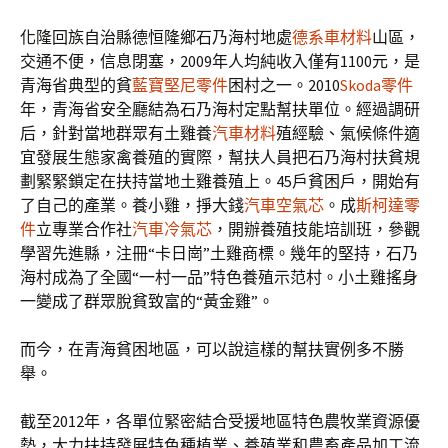
化隆回族自治縣德恒隆鄉石乃海村地處
德系車材料
山區，
交通不便，信息閉塞，2009年人均純收入僅有1100元，是
青海省典型的貧
藍寶堅尼零件
困村之一。2010
Skoda零件
年，青海省安全廳結為石乃海村定點幫扶單位。經過調研
后，針對當地群眾有土雞養
汽車材料
殖經驗、氣候條件適
宜發展生態家禽養殖的實際，幫扶人員把石乃海村扶貧規
劃緊緊鎖定在扶持當地土雞養殖上。45戶貧困戶，開始有
了自己的產業。養小雞，掙大錢
汽車空氣芯
。成
斯柯達零
件
立專業合作社
汽車冷氣芯
，開辦養殖技能培訓班，參觀
學習先進縣，注冊“卡日崗”土雞商標。幾年的堅持，石乃
海村成為了全國“一村一品”特色養殖示范村。小土雞搖身
一變成了群眾脫貧致富的“黃金雞”。
而今，在青海貧困地區，可以說這樣的幫扶實例多不勝
舉。
截至2012年，各單位緊密結合受援地區特色農牧業資源優
勢，大力扶持發展特色種植業、養殖業和農畜產品加工流