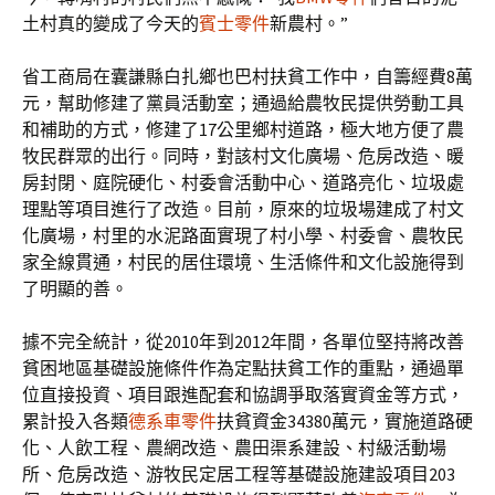
土村真的變成了今天的
賓士零件
新農村。”
省工商局在囊謙縣白扎鄉也巴村扶貧工作中，自籌經費8萬
元，幫助修建了黨員活動室；通過給農牧民提供勞動工具
和補助的方式，修建了17公里鄉村道路，極大地方便了農
牧民群眾的出行。同時，對該村文化廣場、危房改造、暖
房封閉、庭院硬化、村委會活動中心、道路亮化、垃圾處
理點等項目進行了改造。目前，原來的垃圾場建成了村文
化廣場，村里的水泥路面實現了村小學、村委會、農牧民
家全線貫通，村民的居住環境、生活條件和文化設施得到
了明顯的善。
據不完全統計，從2010年到2012年間，各單位堅持將改善
貧困地區基礎設施條件作為定點扶貧工作的重點，通過單
位直接投資、項目跟進配套和協調爭取落實資金等方式，
累計投入各類
德系車零件
扶貧資金34380萬元，實施道路硬
化、人飲工程、農網改造、農田渠系建設、村級活動場
所、危房改造、游牧民定居工程等基礎設施建設項目203