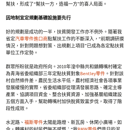
幫扶，形成了“幫扶一方，造福一方”的喜人局面。
因地制宜定規劃基礎設施要先行
好的規劃是成功的一半，扶貧開發工作亦不例外。隨著我
省定
汽車零件進口商
點幫扶工作的不斷深入，“前期調研摸
情況，針對問題想對策、出規劃上項目”已成為各定點扶貧
單位工作定勢。
群眾所盼就是政府所向。2010年湟中縣共和鎮轉嘴村確定
為青海省委組織部三年定點扶貧對象
Bentley零件
。針對該
村自然條件差，農民生活水平低，農村經濟社會各項事業
發展緩慢的實際，省委組織部從理清發展思路、確定主導
產業、協調項目資金、整合扶貧資源、加強基層組織建設
五個方面入手，幫助轉嘴村加快脫貧致富步伐，取得了階
段性成效。
水泥路、
福斯零件
太陽能路燈、新瓦房、休閑小廣場，如
今，轉嘴村的村民們無不感慨：“我
BMW零件
們昔日的泥