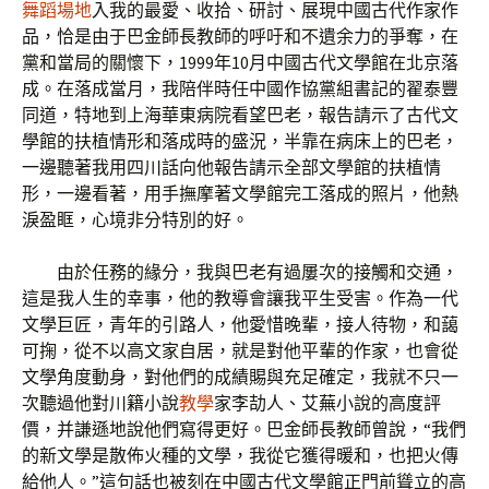
舞蹈場地
入我的最愛、收拾、研討、展現中國古代作家作
品，恰是由于巴金師長教師的呼吁和不遺余力的爭奪，在
黨和當局的關懷下，1999年10月中國古代文學館在北京落
成。在落成當月，我陪伴時任中國作協黨組書記的翟泰豐
同道，特地到上海華東病院看望巴老，報告請示了古代文
學館的扶植情形和落成時的盛況，半靠在病床上的巴老，
一邊聽著我用四川話向他報告請示全部文學館的扶植情
形，一邊看著，用手撫摩著文學館完工落成的照片，他熱
淚盈眶，心境非分特別的好。
由於任務的緣分，我與巴老有過屢次的接觸和交通，
這是我人生的幸事，他的教導會讓我平生受害。作為一代
文學巨匠，青年的引路人，他愛惜晚輩，接人待物，和藹
可掬，從不以高文家自居，就是對他平輩的作家，也會從
文學角度動身，對他們的成績賜與充足確定，我就不只一
次聽過他對川籍小說
教學
家李劼人、艾蕪小說的高度評
價，并謙遜地說他們寫得更好。巴金師長教師曾說，“我們
的新文學是散佈火種的文學，我從它獲得暖和，也把火傳
給他人。”這句話也被刻在中國古代文學館正門前聳立的高