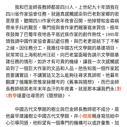
我和巴金師長教師都是四川人，上世紀九十年頭我在
四川省作家協會任務，就逼真感觸感染到巴老對家鄉的密
意厚意，聽聞四川作家代表年夜會召開，他掉臂帕金森病
帶來手抖的艱苦，專門授與會作家們親筆寫來賀信，極年
夜鼓舞了巴蜀年夜地各平易近族作家的創作熱忱。1995年
頭我調中國作家協會書記處任務，與巴老更是結下了不解
之緣。因任務分工，我擔任中國古代文學館的基建項目，
就常常往上海和杭州汪莊，向巴老當面報告請示文學館基
建任務的情形，如許才有可貴的機緣，讓我一次次感觸感
染到了一個巨大作家的文品和人品，他告知我一個作家起
首要講實話，不講實話又怎么能夠往尋求真諦呢，他暮年
翻譯了俄羅斯思惟家赫爾岑的《舊事與隨想》，而巴金師
長教師傾其老年末年血汗的年夜書，就是那本讓我們永
1對
1教學
遠要往尋思的《隨想錄》。
中國古代文學館的樹立與巴金師長教師密不成分，是
他最早建議樹立中國古代文學館，并
小樹屋
親身寫信給中
心引導同道，他盼望有一個專門的機構可以或許彙集、加