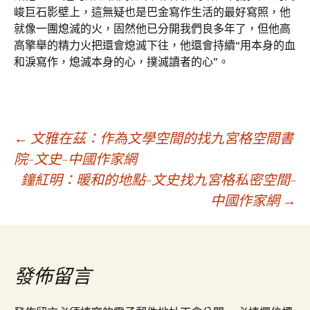
峻巨石影壁上，這無疑也是巴金寫作生活的最好寫照，他
就像一團熄滅的火，固然他已分開我們良多年了，但他高
高擎舉的精力火把還會熄滅下往，他還會持續“用本身的血
和淚寫作，熄滅本身的心，撲滅讀者的心”。
文
←
文雅在茲：作為文學空間的找九宮格空間書
院–文史–中國作家網
鐘紅明：暖和的地點–文史找九宮格私密空間–
章
中國作家網
→
導
覽
發佈留言