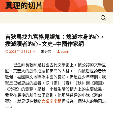
跳
真理的切片
至
主
搜
要
尋
內
關
容
鍵
吉狄馬找九宮格見證加：熄滅本身的心，
字:
撲滅讀者的心–文史–中國作家網
2025 年 3 月 18 日
未分類
admin
巴金師長教師是我國古代文學史上，被公認的文學巨
匠，其宏大的創作成績和高尚的人格，一向被后世讀者所
敬佩，被國際文壇稱為中國的良知。仍是在少年時期，我
就是巴老忠誠的讀者，從《家》《春》《秋》到《憩園》
《冷夜》的瀏覽，是我一小我生階段精力上的主要依靠，
我曾在最後的創作談里寫到，他那詩普通的小說《海的
夢》，就是促進我終
會議室出租
極成為一個詩人的動因之
一。