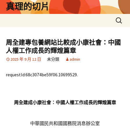
跳
真理的切片
至
主
搜
要
尋
內
關
容
鍵
周全建專包養網站比較成小康社會：中國
字:
人權工作成長的輝煌篇章
2025 年 9 月 12 日
未分類
admin
requestId:68c3074be59f06.10699529.
周全建成小康社會：中國人權工作成長的輝煌篇章
中華國民共和國國務院消息辦公室