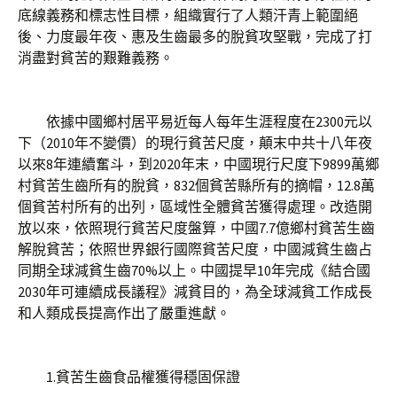
底線義務和標志性目標，組織實行了人類汗青上範圍絕
後、力度最年夜、惠及生齒最多的脫貧攻堅戰，完成了打
消盡對貧苦的艱難義務。
依據中國鄉村居平易近每人每年生涯程度在2300元以
下（2010年不變價）的現行貧苦尺度，顛末中共十八年夜
以來8年連續奮斗，到2020年末，中國現行尺度下9899萬鄉
村貧苦生齒所有的脫貧，832個貧苦縣所有的摘帽，12.8萬
個貧苦村所有的出列，區域性全體貧苦獲得處理。改造開
放以來，依照現行貧苦尺度盤算，中國7.7億鄉村貧苦生齒
解脫貧苦；依照世界銀行國際貧苦尺度，中國減貧生齒占
同期全球減貧生齒70%以上。中國提早10年完成《結合國
2030年可連續成長議程》減貧目的，為全球減貧工作成長
和人類成長提高作出了嚴重進獻。
1.貧苦生齒食品權獲得穩固保證