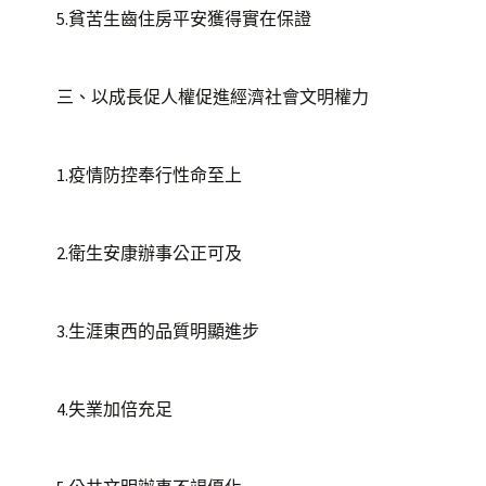
5.貧苦生齒住房平安獲得實在保證
三、以成長促人權促進經濟社會文明權力
1.疫情防控奉行性命至上
2.衛生安康辦事公正可及
3.生涯東西的品質明顯進步
4.失業加倍充足