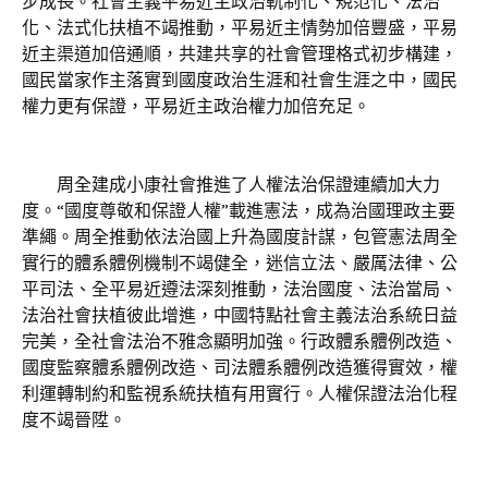
步成長。社會主義平易近主政治軌制化、規范化、法治
化、法式化扶植不竭推動，平易近主情勢加倍豐盛，平易
近主渠道加倍通順，共建共享的社會管理格式初步構建，
國民當家作主落實到國度政治生涯和社會生涯之中，國民
權力更有保證，平易近主政治權力加倍充足。
周全建成小康社會推進了人權法治保證連續加大力
度。“國度尊敬和保證人權”載進憲法，成為治國理政主要
準繩。周全推動依法治國上升為國度計謀，包管憲法周全
實行的體系體例機制不竭健全，迷信立法、嚴厲法律、公
平司法、全平易近遵法深刻推動，法治國度、法治當局、
法治社會扶植彼此增進，中國特點社會主義法治系統日益
完美，全社會法治不雅念顯明加強。行政體系體例改造、
國度監察體系體例改造、司法體系體例改造獲得實效，權
利運轉制約和監視系統扶植有用實行。人權保證法治化程
度不竭晉陞。