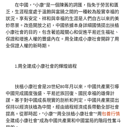
在中國，“小康”是一個陳舊的詞匯，指免于勞苦和匱
乏，生涯程度處于溫飽與富饒之間的一種較為殷實幸福的
狀況。享有安定、祥和與幸福的生涯是人們自古以來的美
妙愿景。改造開放之初，中國依據本身詳細國情提出扶植
小康社會的目的，包含著追蹤關心和促進平易近生福祉、
保證和增進人權的豐盛內在。周全建成小康社會開辟了周
全保證人權的新時期。
1.周全建成小康社會的輝煌過程
扶植小康社會是20世紀80年月以來，中國共產黨引導
中國完成國度強盛、平易近族回復、國民幸福的雄偉計
謀。基于對中國成長現實的剖析和判定，中國共產黨提出
保持以經濟扶植為中間，經由過程經濟成長帶動全部社會
提高。從那時起，“小康”“周全扶植小康社會”“周
包養行情
全建成小康社會”成為中國共產黨和中國當局的階段性奮斗