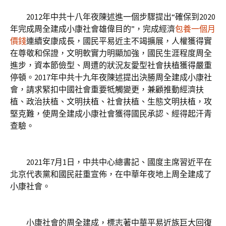
2012年中共十八年夜陳述進一個步驟提出“確保到2020
年完成周全建成小康社會雄偉目的”，完成經濟
包養一個月
價錢
連續安康成長，國民平易近主不竭擴展，人權獲得實
在尊敬和保證，文明軟實力明顯加強，國民生涯程度周全
進步，資本節儉型、周遭的狀況友愛型社會扶植獲得嚴重
停頓。2017年中共十九年夜陳述提出決勝周全建成小康社
會，請求緊扣中國社會重要牴觸變更，兼顧推動經濟扶
植、政治扶植、文明扶植、社會扶植、生態文明扶植，攻
堅克難，使周全建成小康社會獲得國民承認、經得起汗青
查驗。
2021年7月1日，中共中心總書記、國度主席習近平在
北京代表黨和國民莊重宣佈，在中華年夜地上周全建成了
小康社會。
小康社會的周全建成，標志著中華平易近族巨大回復