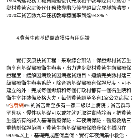
1400萬進城務工職員隨遷後代完成相干教導經費可攜帶。
鄉村貧苦家庭後代任務教導階段停學題目完成靜態清零，
2020年貧苦縣九年任務教導穩固率到達94.8%。
4.貧苦生齒基礎醫療獲得有用保證
實行安康扶貧工程，采取綜合辦法，保證鄉村貧苦生
齒享有基礎醫療衛生辦事，出力進步鄉村貧苦生齒醫療保
證程度，緩解因病致貧因病返貧題目。連續完美縣村落三
級醫療衛生辦事系統，除合適基礎醫療有保證尺度、可不
建立的外，完成每個鄉鎮和每個行政村都有一個衛生院和
衛生室并裝備及格大夫，每個貧苦縣至多有1家公立病院；
9
包養網
8%的貧苦縣至多有一家二級以上病院；貧苦群眾
罕見病、慢性病基礎可以或許就近取得實時診治。把貧苦
生齒所有的歸入基礎醫療保險、年夜病保險、醫療救助三
重軌制保證范圍，貧苦生齒基礎醫療保險參保率穩固在
99.9%以上，基礎完成應保盡保。實行年夜病集中救治、