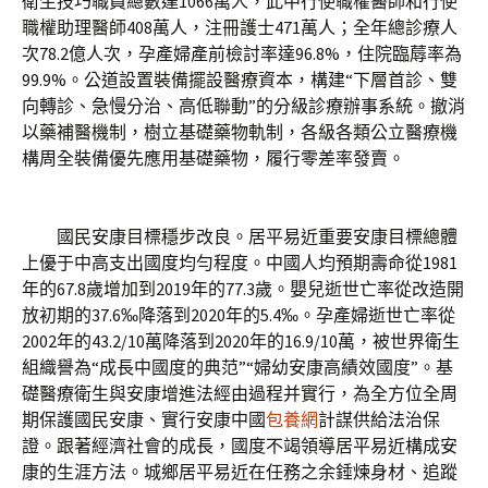
衛生技巧職員總數達1066萬人，此中行使職權醫師和行使
職權助理醫師408萬人，注冊護士471萬人；全年總診療人
次78.2億人次，孕產婦產前檢討率達96.8%，住院臨蓐率為
99.9%。公道設置裝備擺設醫療資本，構建“下層首診、雙
向轉診、急慢分治、高低聯動”的分級診療辦事系統。撤消
以藥補醫機制，樹立基礎藥物軌制，各級各類公立醫療機
構周全裝備優先應用基礎藥物，履行零差率發賣。
國民安康目標穩步改良。居平易近重要安康目標總體
上優于中高支出國度均勻程度。中國人均預期壽命從1981
年的67.8歲增加到2019年的77.3歲。嬰兒逝世亡率從改造開
放初期的37.6‰降落到2020年的5.4‰。孕產婦逝世亡率從
2002年的43.2/10萬降落到2020年的16.9/10萬，被世界衛生
組織譽為“成長中國度的典范”“婦幼安康高績效國度”。基
礎醫療衛生與安康增進法經由過程并實行，為全方位全周
期保護國民安康、實行安康中國
包養網
計謀供給法治保
證。跟著經濟社會的成長，國度不竭領導居平易近構成安
康的生涯方法。城鄉居平易近在任務之余錘煉身材、追蹤