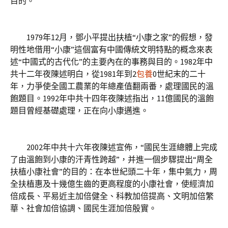
目的。
1979年12月，鄧小平提出扶植“小康之家”的假想，發
明性地借用“小康”這個富有中國傳統文明特點的概念來表
述“中國式的古代化”的主要內在的事務與目的。1982年中
共十二年夜陳述明白，從1981年到2
包養
0世紀末的二十
年，力爭使全國工農業的年總產值翻兩番，處理國民的溫
飽題目。1992年中共十四年夜陳述指出，11億國民的溫飽
題目曾經基礎處理，正在向小康邁進。
2002年中共十六年夜陳述宣佈，“國民生涯總體上完成
了由溫飽到小康的汗青性跨越”，并進一個步驟提出“周全
扶植小康社會”的目的：在本世紀頭二十年，集中氣力，周
全扶植惠及十幾億生齒的更高程度的小康社會，使經濟加
倍成長、平易近主加倍健全、科教加倍提高、文明加倍繁
華、社會加倍協調、國民生涯加倍殷實。