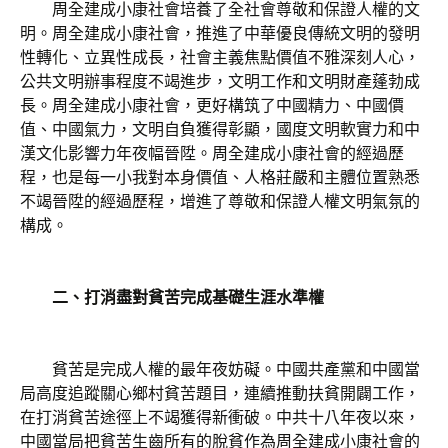
周全建成小康社會培養了全社會尊敬和保證人權的文
明。周全建成小康社會，推進了中華優良傳統文明的發明
性轉化、立異性成長，社會主義焦點價值不雅深刻人心，
公共文明辦事程度不竭進步，文明工作和文明財產蓬勃成
長。周全建成小康社會，更好構筑了中國精力、中國價
值、中國氣力，文明自負獲得彰顯，國度文明軟實力和中
漢文化影響力年夜幅晉陞。周全建成小康社會的經過歷
程，也是每一小我對本身價值、人格莊嚴和主體位置熟悉
不竭晉陞的經過歷程，增進了尊敬和保證人權文明氣氛的
構成。
二、打消盡對貧苦完成基礎生涯水準權
貧苦是完成人權的最年夜妨礙。中國共產黨和中國當
局高度追蹤關心鄉村貧苦題目，連續推動扶貧開闢工作，
在打消貧苦途徑上不竭獲得新衝破。中共十八年夜以來，
中國當局把貧苦生齒所有的脫貧作為周全建成小康社會的