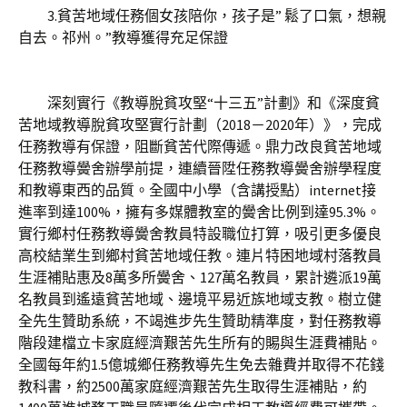
3.貧苦地域任務個女孩陪你，孩子是” 鬆了口氣，想親
自去。祁州。”教導獲得充足保證
深刻實行《教導脫貧攻堅“十三五”計劃》和《深度貧
苦地域教導脫貧攻堅實行計劃（2018－2020年）》，完成
任務教導有保證，阻斷貧苦代際傳遞。鼎力改良貧苦地域
任務教導黌舍辦學前提，連續晉陞任務教導黌舍辦學程度
和教導東西的品質。全國中小學（含講授點）internet接
進率到達100%，擁有多媒體教室的黌舍比例到達95.3%。
實行鄉村任務教導黌舍教員特設職位打算，吸引更多優良
高校結業生到鄉村貧苦地域任教。連片特困地域村落教員
生涯補貼惠及8萬多所黌舍、127萬名教員，累計遴派19萬
名教員到遙遠貧苦地域、邊境平易近族地域支教。樹立健
全先生贊助系統，不竭進步先生贊助精準度，對任務教導
階段建檔立卡家庭經濟艱苦先生所有的賜與生涯費補貼。
全國每年約1.5億城鄉任務教導先生免去雜費并取得不花錢
教科書，約2500萬家庭經濟艱苦先生取得生涯補貼，約