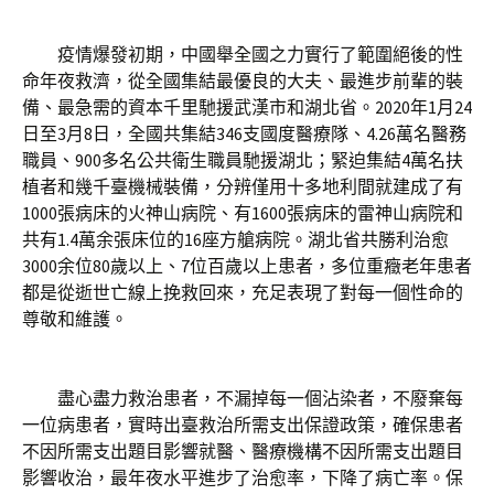
疫情爆發初期，中國舉全國之力實行了範圍絕後的性
命年夜救濟，從全國集結最優良的大夫、最進步前輩的裝
備、最急需的資本千里馳援武漢市和湖北省。2020年1月24
日至3月8日，全國共集結346支國度醫療隊、4.26萬名醫務
職員、900多名公共衛生職員馳援湖北；緊迫集結4萬名扶
植者和幾千臺機械裝備，分辨僅用十多地利間就建成了有
1000張病床的火神山病院、有1600張病床的雷神山病院和
共有1.4萬余張床位的16座方艙病院。湖北省共勝利治愈
3000余位80歲以上、7位百歲以上患者，多位重癥老年患者
都是從逝世亡線上挽救回來，充足表現了對每一個性命的
尊敬和維護。
盡心盡力救治患者，不漏掉每一個沾染者，不廢棄每
一位病患者，實時出臺救治所需支出保證政策，確保患者
不因所需支出題目影響就醫、醫療機構不因所需支出題目
影響收治，最年夜水平進步了治愈率，下降了病亡率。保