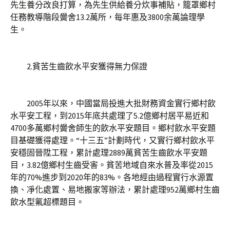
先生養分改良打算，為先生供給養分炊事補貼，籠罩鄉村
任務教導階段黌舍13.2萬所，每年惠及3800余萬論理學
生。
2.貧苦生齒飲水平安獲得無力保證
2005年以來，中國當局投進大批財務資金實行鄉村飲
水平安工程，到2015年底共處理了5.2億鄉村居平易近和
4700多萬鄉村黌舍師生的飲水平安題目。鄉村飲水平安題
目基礎獲得處理。“十三五”計劃時代，又實行鄉村飲水平
安穩固晉陞工程，累計處理2889萬貧苦生齒飲水平安題
目，3.82億鄉村生齒受害。貧苦地域自來水普及率從2015
年的70%進步到2020年的83%。各地經由過程實行水源置
換、凈化處置、易地搬家等辦法，累計處理952萬鄉村生齒
飲水型氟超標題目。