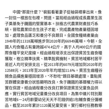
中國“那是什麼？”裴毅看著妻子從袖袋裡拿出來，像
一封信一樣放在包裡，問道。當局經由過程成長農業生孩
子奠基免于饑餓的堅實基本。扶植古代農業財產技巧系
統，晉陞農業綜合生孩子才能，完成農產物產量穩固增
加，處理食品匱乏和養分不良題目。全國食糧總產量由
1949年的11318萬噸進步到2020年的66949萬噸。今朝，全
國人均食糧占有量跨越474.4公斤，高于人均400公斤的國
際食糧平安尺度線。經由過程增添支出保證貧苦生齒食糧
獲取。樹立精準扶貧、精準脫貧機制。貧苦地域鄉村居平
易近人均可安排支出，從2013年的6079元增加到2020年的
12588元，2013年至2020年年均增加11.6%。貧苦生齒糧谷
類食品攝進量穩固增添，“不愁吃”題目基礎處理，重點貧
苦群體安康養分狀態顯明改良，免于饑餓的基礎權力得以
實在保證。經由過程養分改良打算保證貧苦兒童食品供
應。實行貧苦地域兒童養分改良項目，為集中連片特別艱
苦地域6－24月齡嬰幼兒天天不花錢供給1包輔食養分彌補
品，截至2020年累計1120萬兒童受害。實行鄉村任務教導