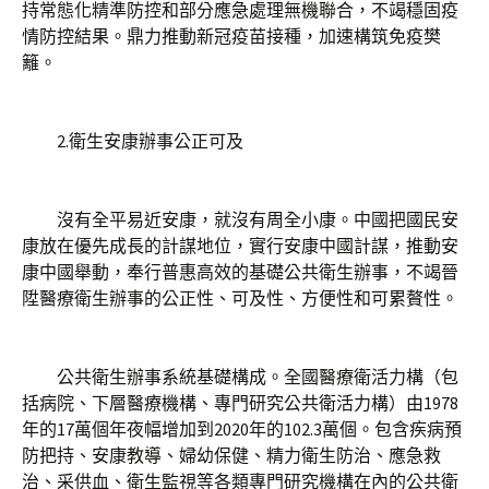
持常態化精準防控和部分應急處理無機聯合，不竭穩固疫
情防控結果。鼎力推動新冠疫苗接種，加速構筑免疫樊
籬。
2.衛生安康辦事公正可及
沒有全平易近安康，就沒有周全小康。中國把國民安
康放在優先成長的計謀地位，實行安康中國計謀，推動安
康中國舉動，奉行普惠高效的基礎公共衛生辦事，不竭晉
陞醫療衛生辦事的公正性、可及性、方便性和可累贅性。
公共衛生辦事系統基礎構成。全國醫療衛活力構（包
括病院、下層醫療機構、專門研究公共衛活力構）由1978
年的17萬個年夜幅增加到2020年的102.3萬個。包含疾病預
防把持、安康教導、婦幼保健、精力衛生防治、應急救
治、采供血、衛生監視等各類專門研究機構在內的公共衛