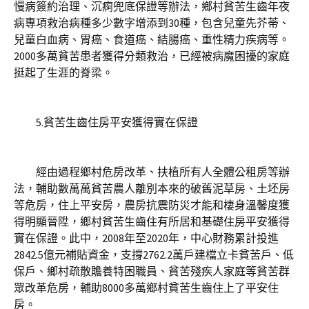
慢病簽約治理、沉痾兜底保證等辦法，鄉村貧苦生齒年夜
病專項救治病種多少數字增添到30種，包含兒童先芥蒂、
兒童白血病、胃癌、食道癌、結腸癌、重性精力疾病等。
2000多萬貧苦患者獲得分類救治，已經被病魔困擾的家庭
挺起了生涯的脊梁。
5.貧苦生齒住房平安獲得實在保證
經由過程鄉村危房改革、扶植所有人全體公租房等辦
法，輔助數萬萬貧苦農人離別本來的破舊泥草房、土坯房
等危房，住上平安房，農房抗震防災才能和棲身溫馨度獲
得明顯晉陞，鄉村貧苦生齒住有所居和基礎住房平安獲得
實在保證。此中，2008年至2020年，中心財務累計投進
2842.5億元補貼資金，支撐2762.2萬戶建檔立卡貧苦戶、低
保戶、鄉村疏散贍養特困職員、貧苦殘疾人家庭等貧苦群
眾改革危房，輔助8000多萬鄉村貧苦生齒住上了平安住
房。