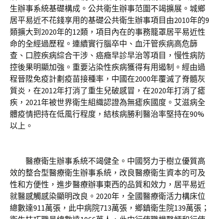
生辦事系統基礎構成。公共衛生辦事范圍不竭擴展。城鄉
居平易近不花錢享用的基礎公共衛生辦事項目由2010年的9
類擴大到2020年的12類，項目內在的事務籠罩居平易近性
命的全經過歷程。連續實行腦卒中、血汗管疾病高危篩
查、口腔疾病綜合干涉、癌癥早診早治等項目，慢性病防
控後果明顯加強。重要沾染性疾病獲得有用遏制。經由過
程晉陞免疫計劃疫苗接種率，中國在2000年覆滅了脊髓灰
質炎，在2012年打消了重生兒破感冒，在2020年打消了瘧
疾，2021年被世界衛生組織認證為無瘧疾國度。艾滋病全
體疫情把持在低風行程度，結核病勝利醫治率堅持在90%
以上。
醫療衛生辦事系統不竭健全。中國努力于樹立優質高
效的整合型醫療衛生辦事系統，改良醫療衛生資本的可及
性和方便性，進步醫療辦事東西的品質和效力，居平易近
就醫感觸感染顯明改良。2020年，全國醫療衛活力構床位
總數達911萬張，此中病院713萬張，鄉鎮衛生院139萬張；