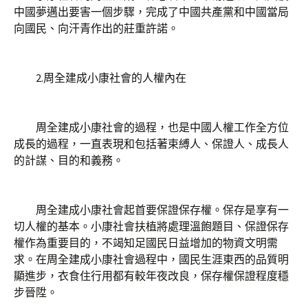
中國夢邁出要害一個步驟，完成了中國共產黨和中國當局
向國民、向汗青作出的莊重許諾。
2.周全建成小康社會的人權內在
周全建成小康社會的過程，也是中國人權工作全方位
成長的過程，一直表現和包括著束縛人、保證人、成長人
的計謀、目的和義務。
周全建成小康社會起首要保證保存權。保存是享有一
切人權的基本。小康社會扶植將處理溫飽題目、保證保存
權作為重要目的，不竭知足國民日益增加的物資文明需
求。在周全建成小康社會過程中，國民生涯東西的品質明
顯進步，衣食住行用都有較年夜改良，保存權保證程度穩
步晉陞。