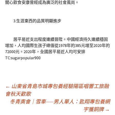
關心飲食安康曾經成為廣泛的社會風尚。
3.生涯東西的品質明顯進步
居平易近支出程度連續晉陞。中國經濟持久連續穩固
增加，人均國際生孩子總值從1978年的385元增至2020年的
72000元。2020年，全國居平易近人均可安排
TC:sugarpopular900
文
←
山東省青島市城專包養經驗陽區唱響工旅融
會秋天歡歌
冬青奧會｜雪車——男人單人：匙翔專包養網
章
宇獲銅牌
→