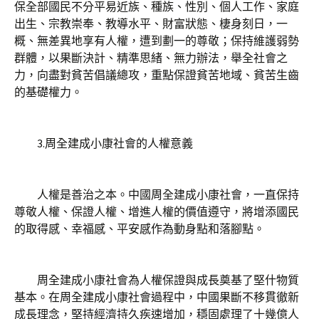
保全部國民不分平易近族、種族、性別、個人工作、家庭
出生、宗教崇奉、教導水平、財富狀態、棲身刻日，一
概、無差異地享有人權，遭到劃一的尊敬；保持維護弱勢
群體，以果斷決計、精準思緒、無力辦法，舉全社會之
力，向盡對貧苦倡議總攻，重點保證貧苦地域、貧苦生齒
的基礎權力。
3.周全建成小康社會的人權意義
人權是善治之本。中國周全建成小康社會，一直保持
尊敬人權、保證人權、增進人權的價值遵守，將增添國民
的取得感、幸福感、平安感作為動身點和落腳點。
周全建成小康社會為人權保證與成長奠基了堅什物質
基本。在周全建成小康社會過程中，中國果斷不移貫徹新
成長理念，堅持經濟持久疾速增加，穩固處理了十幾億人