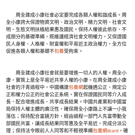
周全建成小康社會必定要完成各類人權和諧成長。周
全小康誇大保證物資文明、政治文明、精力文明、社會文
明、生態文明扶植結果惠及國民。保持人權彼此依存、不
成朋分的基礎準繩，既維護經濟社會文明權力，又保證國
民人身權、人格權、財富權和平易近主政治權力，全方位
促進各類人權和基礎不
包養
受拘束。
周全建成小康社會就是要增進一切人的人權。周全小
康，實質上是全平易近共享人權的小康。在周全建成小康
社會的汗青過程中，中國構建
包養網
起機遇公正、規定公
正和權力公正的社會公正系統，實在保證國民同等介入成
長、配合增進成長、共享成長結果。中國共產黨和中國當
局保持人權主體的廣泛性，確保周全小康路上不讓一小我
落伍；保持配合富饒方針，經由過程一部門人先富帶動全
部國民共富，讓成長結果同等惠及全平易近，完成分派公
理；保持法令眼前人人同等和不輕視準繩
包養網dcard
，確