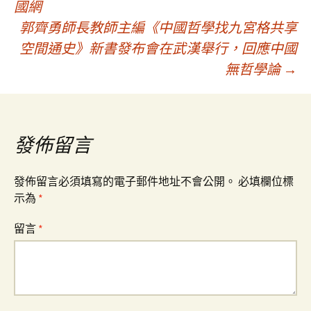
國網
郭齊勇師長教師主編《中國哲學找九宮格共享
章
空間通史》新書發布會在武漢舉行，回應中國
無哲學論
→
導
覽
發佈留言
發佈留言必須填寫的電子郵件地址不會公開。
必填欄位標
示為
*
留言
*