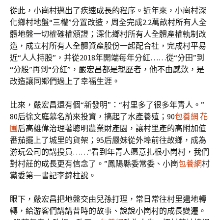
從此，小崗村邁出了疾速成長的程序。近年來，小崗村深
化鄉村地盤“三權”分置改造，周全完成2.2萬畝村所有人全
體地盤一切權確權頒證；深化鄉村所有人全體產權軌制改
造，成立村所有人全體資產股份一起配合社，完成村平易
近“人人持股”，并從2018年開端每年分紅……從“分田”到
“分股”再到“分紅”，嚴宏昌都是親歷者，他不由感歎，是
改造讓同鄉們過上了幸福生涯。
比來，嚴宏昌還有個“新發明”：“村里多了很多年青人。”
80后徐文庭慕名前來投資，搞起了水產養殖；90
包養網 花
圃
后高雄偉治理著聰明農業財產園，讓村里產的高附加值
番茄擺上了城里的貨架；95后嚴妹從外埠前往故鄉，成為
游玩公司的講授員……“看到年青人愿意扎根小崗村，我們
對村莊的成長更有信念了。”鳳陽縣委常委、小崗
包養網
村
黨委第一書記李錦柱說。
眼下，嚴宏昌把地盤交由兒孫打理，常日常往村里遍地轉
轉，給游客們講講昔時的故事、說說小崗村的成長變遷。