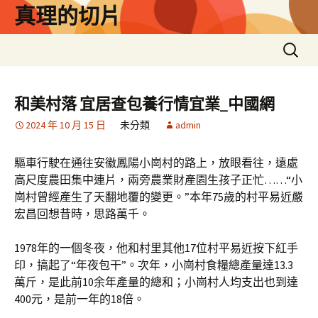
跳
真理的切片
至
主
搜
要
尋
內
關
容
鍵
和美村落 宜居查包養行情宜業_中國網
字:
2024 年 10 月 15 日
未分類
admin
驅車行駛在通往安徽鳳陽小崗村的路上，放眼看往，遠處
高尺度農田集中連片，兩旁農業財產園生孩子正忙……“小
崗村曾經產生了天翻地覆的變更。”本年75歲的村平易近嚴
宏昌回想昔時，思路萬千。
1978年的一個冬夜，他和村里其他17位村平易近按下紅手
印，搞起了“年夜包干”。次年，小崗村食糧總產量達13.3
萬斤，是此前10余年產量的總和；小崗村人均支出也到達
400元，是前一年的18倍。