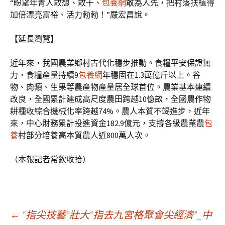
“盼望年青人敢想、敢干、
包養網
敢為人先，把村落扶植得
加倍漂亮富裕、活力勃勃！”嚴宏昌說。
【延長瀏覽】
近年來，我國農業鄉村古代化穩步推動。食糧平安保證無
力，食糧產量持續9
包養網
年穩固在1.3萬億斤以上。谷
物、肉類、生果等農產物產量居全球首位。農業基本連續
改良，全國累計建成高尺度農田跨越10億畝，全國農作物
耕種收綜合機械化率跨越74%。農人本質不竭進步，近年
來，中心財務累計投進資金182.9億元，支撐各級農業農
包
養
村部分培養高本質農人近800萬人次。
（本報記者常欽收拾）
文
←
“指尖技藝”壯大“指去九宮格聚會尖經濟”_中