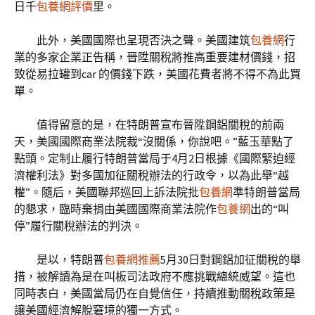
日千
包養網評價
里。
此外，美國國際也呈現否決之聲。美國建筑
包養網
行
業的多家企業正告稱，晉陞關稅將推高重要建材價錢，招
致從易拉罐到car 的價錢下跌，美國花費者將不得不為此買
單。
值得留意的是，在特朗普宣布晉陞鋼鋁關稅的前兩
天，美國國際商業法院裁“沒關係，你說吧。”藍玉華點了
點頭。定制止履行特朗普當局于4月2日根據《國際緊迫經
濟權利法》對多國加征關稅辦法的行政令，以為此舉“越
權”。隨后，美國聯邦巡回上訴法院批
包養網
準特朗普當局
的懇求，臨時棄捐由美國國際商業法院作
包養網
出的“叫
停”履行關稅辦法的判決。
是以，特朗普
包養網推薦
5月30日對鋼鋁加征關稅的舉
措，被解讀為是在叫板司法政府不應挑戰總統威望。這也
同時表白，美國當局仍在自覺信任，持續推動關稅政策是
讓美國經濟解脫窘境的獨一方式。