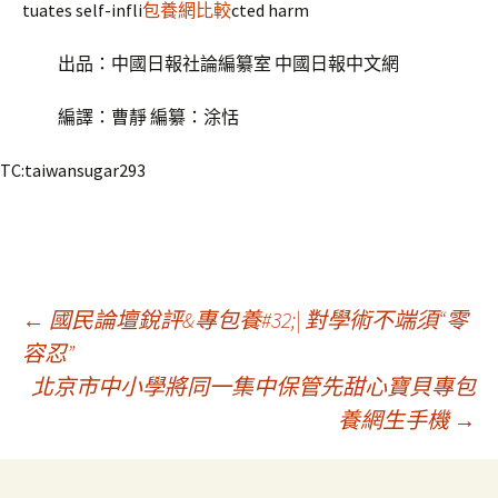
tuates self-infli
包養網比較
cted harm
出品：中國日報社論編纂室 中國日報中文網
編譯：曹靜 編纂：涂恬
TC:taiwansugar293
文
←
國民論壇銳評&專包養#32;| 對學術不端須“零
容忍”
北京市中小學將同一集中保管先甜心寶貝專包
章
養網生手機
→
導