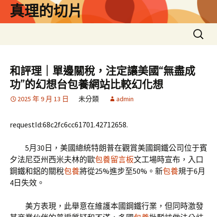
跳
真理的切片
至
主
搜
要
尋
內
關
容
鍵
和評理｜單邊關稅，注定讓美國“無盡成
字:
功”的幻想台包養網站比較幻化想
2025 年 9 月 13 日
未分類
admin
requestId:68c2fc6cc61701.42712658.
5月30日，美國總統特朗普在觀賞美國鋼鐵公司位于賓
夕法尼亞州西米夫林的歐
包養留言板
文工場時宣布，入口
鋼鐵和鋁的關稅
包養
將從25%進步至50%。新
包養
規于6月
4日失效。
美方表現，此舉意在維護本國鋼鐵行業，但同時激發