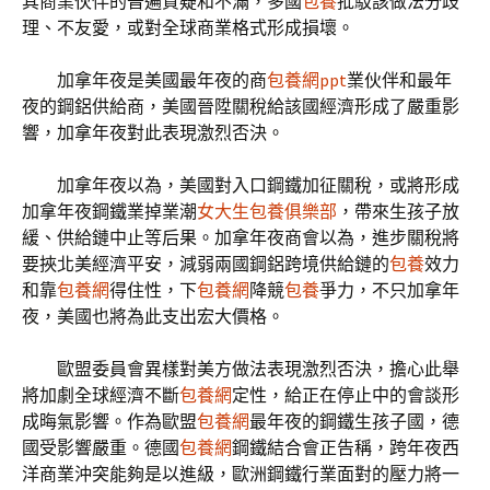
其商業伙伴的普遍質疑和不滿，多國
包養
批駁該做法分歧
理、不友愛，或對全球商業格式形成損壞。
加拿年夜是美國最年夜的商
包養網ppt
業伙伴和最年
夜的鋼鋁供給商，美國晉陞關稅給該國經濟形成了嚴重影
響，加拿年夜對此表現激烈否決。
加拿年夜以為，美國對入口鋼鐵加征關稅，或將形成
加拿年夜鋼鐵業掉業潮
女大生包養俱樂部
，帶來生孩子放
緩、供給鏈中止等后果。加拿年夜商會以為，進步關稅將
要挾北美經濟平安，減弱兩國鋼鋁跨境供給鏈的
包養
效力
和靠
包養網
得住性，下
包養網
降競
包養
爭力，不只加拿年
夜，美國也將為此支出宏大價格。
歐盟委員會異樣對美方做法表現激烈否決，擔心此舉
將加劇全球經濟不斷
包養網
定性，給正在停止中的會談形
成晦氣影響。作為歐盟
包養網
最年夜的鋼鐵生孩子國，德
國受影響嚴重。德國
包養網
鋼鐵結合會正告稱，跨年夜西
洋商業沖突能夠是以進級，歐洲鋼鐵行業面對的壓力將一