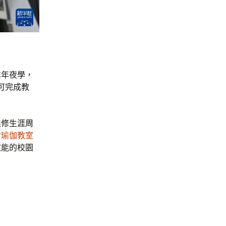
業年夜學，
可完成教
進修生涯周
對
瑜伽教室
效能的校園