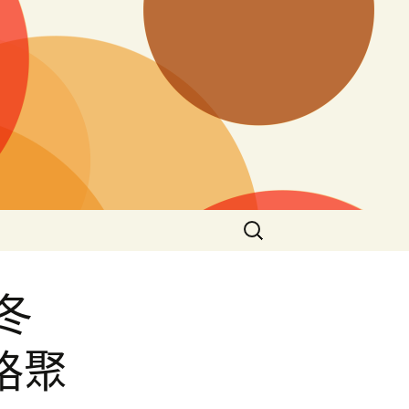
搜
尋
關
鍵
冬
字:
格聚