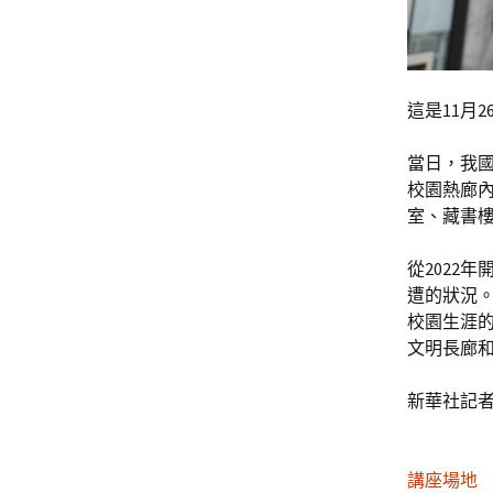
這是11月
當日，我
校園熱廊
室、藏書樓
從2022
遭的狀況。
校園生涯
文明長廊
新華社記者
講座場地