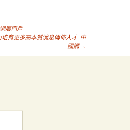
養網展門戶
力培育更多高本質消息傳佈人才_中
國網
→