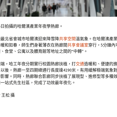
26日拍攝的哈爾濱產業年夜學熱廊。
國最北省會城市哈爾濱迎來降雪降
共享空間
溫氣象。在哈爾濱產
內暖和如春，師生們身著薄衣在熱廊間
共享會議室
穿行，5分鐘內
、食堂、公寓以及體育館等地址之間的“中轉”。
年開端，哈工年夜分期實行校園熱廊扶植，打
交通
造暖和、便捷的
以後，熱廊一至四期總通行長度達4190米，有用緩解極端氣象
的影響。同時，熱廊聯合影廊同步扶植了展現型、進修型等多種
和一站式先生社區，完成了功效最年夜化。
 王松 攝