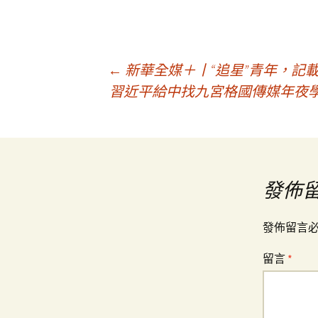
文
←
新華全媒＋丨“追星”青年，記
習近平給中找九宮格國傳媒年夜學
章
導
發佈
覽
發佈留言
留言
*