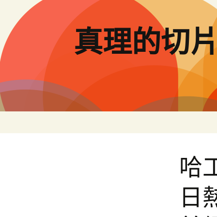
跳
至
主
真理的切
要
內
容
哈
日