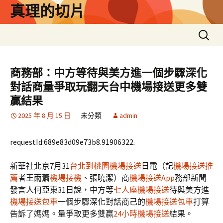
跳
真理的切片
至
主
搜
要
尋
內
關
容
鍵
商務部：中方等待與美方進一個步驟深化
字:
對話商量爭取玩翻天台中機場接送更多雙
贏結果
2025 年 8 月 15 日
未分類
admin
requestId:689e83d09e73b8.91906322.
新華社北京7月31
台北到桃園機場接送
日電（記
機場接送推
薦
者王雨蕭
機場接機
、張曉潔）商
機場接送App
務部新聞
發言人何亞東31日說，中方等
七人座機場接送
待與美方進
機場接送包車
一個步驟深化對話商己的
機場接送包車
打算
告訴了媽媽。量爭取更多雙贏
24小時機場接送
結果。