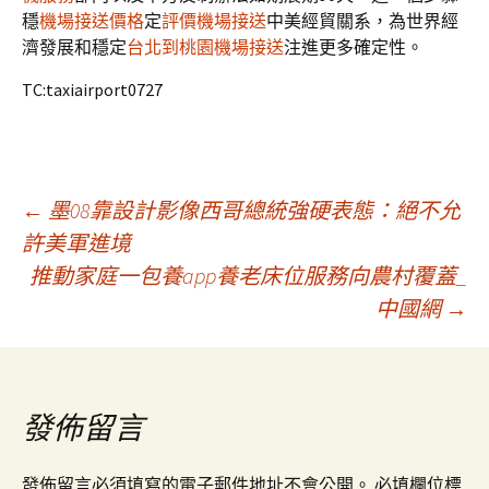
穩
機場接送價格
定
評價機場接送
中美經貿關系，為世界經
濟發展和穩定
台北到桃園機場接送
注進更多確定性。
TC:taxiairport0727
文
←
墨08靠設計影像西哥總統強硬表態：絕不允
許美軍進境
推動家庭一包養app養老床位服務向農村覆蓋_
章
中國網
→
導
覽
發佈留言
發佈留言必須填寫的電子郵件地址不會公開。
必填欄位標