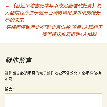
文
←
【習近平總書記本年以來治國理政紀實】為
人類前程命運玩翻天台灣機場接送爭取加倍光
亮的未來
章
強降雨導致河北興隆“北京山谷”項目3人玩翻天
機場接送推薦遇難4人掉聯
→
導
覽
發佈留言
發佈留言必須填寫的電子郵件地址不會公開。
必填欄位標
示為
*
留言
*