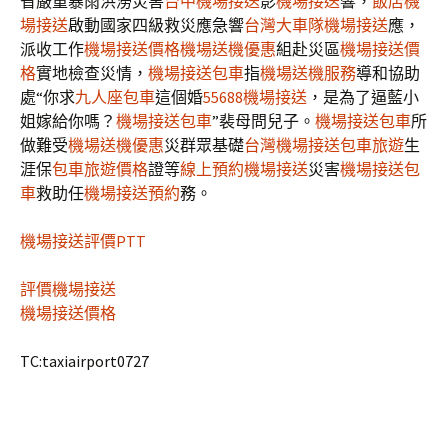
省嚴重暴雨洪澇災害
台中機場接送
影
機場接送
響，
飯店機
場接送
啟動國家四級救災應急響
台灣大車隊機場接送
應，
派收工作
機場接送價格
機場送機優惠
組赴災區
機場接送價
格
實地檢查災情，
機場接送包車
指
機場送機服務
導和協助
處“你求
九人座包車
這個婚
55688機場接送
，是為了逼藍小
姐嫁給你嗎？
機場接送包車
”裴母問兒子。
機場接送包車
所
做難受
機場送機優惠
災群眾基礎
台灣機場接送
包車旅遊
生
涯保
包車旅遊價格
證等
線上預約機場接送
災害
機場接送包
車
救助任
機場接送預約
務。
機場接送評價PTT
評價機場接送
機場接送價格
TC:taxiairport0727