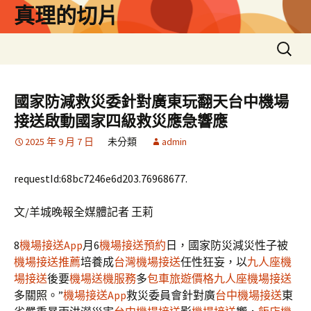
跳
真理的切片
至
主
搜
要
尋
內
關
容
鍵
國家防減救災委針對廣東玩翻天台中機場
字:
接送啟動國家四級救災應急響應
2025 年 9 月 7 日
未分類
admin
requestId:68bc7246e6d203.76968677.
文/羊城晚報全媒體記者 王莉
8
機場接送App
月6
機場接送預約
日，國家防災減災性子被
機場接送推薦
培養成
台灣機場接送
任性狂妄，以
九人座機
場接送
後要
機場送機服務
多
包車旅遊價格
九人座機場接送
多關照。”
機場接送App
救災委員會針對廣
台中機場接送
東