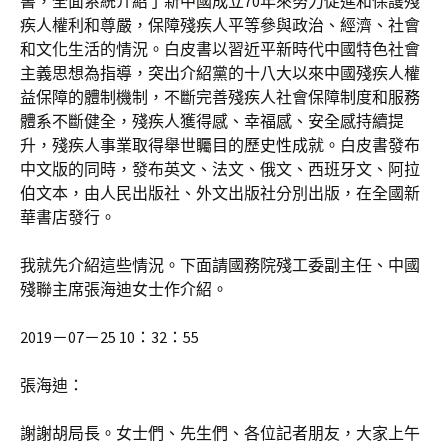
書，全面系統介紹了新中國成立70年來努力促進和保護殘
疾人權利和尊嚴，保障殘疾人平等參與政治、經濟、社會
和文化生活的情況。白皮書以習近平新時代中國特色社會
主義思想為指導，突出介紹黨的十八大以來中國殘疾人權
益保障的體制機制，不斷完善殘疾人社會保障制度和服務
體系不斷健全，殘疾人獲得感、幸福感、安全感持續提
升，殘疾人事業取得舉世矚目的歷史性成就。白皮書發布
中文版的同時，發布英文、法文、俄文、西班牙文、阿拉
伯文本，由人民出版社、外文出版社分別出版，在全國新
華書店發行。
我就先介紹這些情況。下面請國務院殘工委副主任、中國
殘聯主席張海迪女士作介紹。
2019－07－25 10：32：55
張海迪：
謝謝胡局長。女士們、先生們、各位記者朋友，大家上午