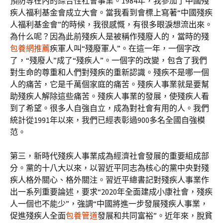
預防等在內的綜合性社會事業。1984年，我參加了中國殘
疾人福利基金會成立大會。當我看到會標上寫著“中國殘疾
人福利基金會”的時候，我很感慨，有很多眼淚想流出來。
為什么呢？因為此前殘疾人是被稱作殘廢人的，當時的殘
包養網推薦
疾軍人叫“殘廢軍人”。在這一年，一個字改
了，“殘廢人”成了“殘疾人”。一個字的改變，包含了我們
對生命的尊重和人們對殘疾的重新認識。殘疾不是哪一個
人的痛苦，它是千萬個家庭的痛苦。殘疾人事業就是要幫
助殘疾人解除這些痛苦。殘疾人事業的發展，使殘疾人看
到了希望。很多人自強自立，成為對社會有用的人。我們
統計從1991年以來，我們已經表彰過900多名全國自強模
范。
第三，新時代殘疾人事業成為經濟社會發展的重要組成部
分。黨的十八大以來，以習近平同志為核心的黨中央對殘
疾人格外關心、格外關注。習近平總書記對殘疾人事業作
出一系列重要論述，要求“2020年全面建成小康社會，殘疾
人一個也不能少”，強調“中國將進一步發展殘疾人事業，
促進殘疾人全面
包養管道
發展和共同富裕”。近年來，脫貧