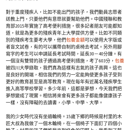
對于重度殘疾人，比如不能出門的孩子，我們動員志愿者
送教上門，只要他們有意愿就要幫助他們。中國殘聯和教
育部2015年實施了高考便利措施，很多記者朋友可能都知
道，就是為更多的殘疾青年上大學提供方便。比如不同類
別的殘疾考生要考大學，他們
包養金額
可以使用大字版或
者盲文試卷，有的可以攜帶自制的桌椅去考試。另外用腳
寫字的考生可以申請延長考試時間，延長30－40分鐘。有
一個沒有雙臂的孩子通過高考便利措施，考了603分，
包養
被四川大學錄取，我們真為這樣有志氣的孩子高興。這也
是良好的開端，相信我們的努力一定能夠使更多孩子受到
更好的教育甚至是高等教育。現在每年有近萬名殘疾學生
進入高等學校學習。多少年前，這都是夢想，今天我們把
夢想變成了現實。相信將來會有更多孩子都能像健康孩子
一樣，沒有障礙的去讀書，小學、中學、大學。
我的少女時代沒有坐過輪椅。15歲下鄉的時候是村里的木
匠大叔為我做了一個木輪椅，在一個椅子下面釘了四個小