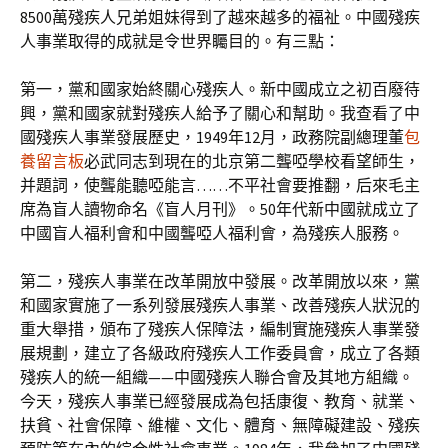
8500萬殘疾人兄弟姐妹得到了越來越多的福祉。中國殘疾
人事業取得的成就是令世界矚目的。有三點：
第一，黨和國家始終關心殘疾人。新中國成立之初百廢待
興，黨和國家就對殘疾人給予了關心和幫助。我查看了中
國殘疾人事業發展歷史，1949年12月，政務院副總理董
包
養留言板
必武同志到現在的北京第二聾啞學校看望師生，
并題詞，使聾能聽啞能言……不平社會要推翻，后來毛主
席為盲人讀物命名《盲人月刊》。50年代新中國就成立了
中國盲人福利會和中國聾啞人福利會，為殘疾人服務。
第二，殘疾人事業在改革開放中發展。改革開放以來，黨
和國家實施了一系列發展殘疾人事業、改善殘疾人狀況的
重大舉措，頒布了殘疾人保障法，編制實施殘疾人事業發
展規劃，建立了各級政府殘疾人工作委員會，成立了各類
殘疾人的統一組織——中國殘疾人聯合會及其地方組織。
今天，殘疾人事業已經發展成為包括康復、教育、就業、
扶貧、社會保障、維權、文化、體育、無障礙建設、殘疾