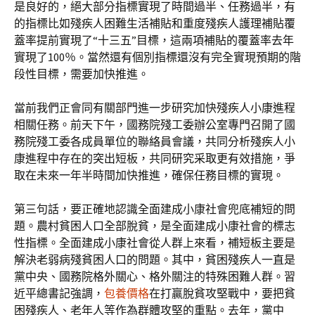
是良好的，絕大部分指標實現了時間過半、任務過半，有
的指標比如殘疾人困難生活補貼和重度殘疾人護理補貼覆
蓋率提前實現了“十三五”目標，這兩項補貼的覆蓋率去年
實現了100％。當然還有個別指標還沒有完全實現預期的階
段性目標，需要加快推進。
當前我們正會同有關部門進一步研究加快殘疾人小康進程
相關任務。前天下午，國務院殘工委辦公室專門召開了國
務院殘工委各成員單位的聯絡員會議，共同分析殘疾人小
康進程中存在的突出短板，共同研究采取更有效措施，爭
取在未來一年半時間加快推進，確保任務目標的實現。
第三句話，要正確地認識全面建成小康社會兜底補短的問
題。農村貧困人口全部脫貧，是全面建成小康社會的標志
性指標。全面建成小康社會從人群上來看，補短板主要是
解決老弱病殘貧困人口的問題。其中，貧困殘疾人一直是
黨中央、國務院格外關心、格外關注的特殊困難人群。習
近平總書記強調，
包養價格
在打贏脫貧攻堅戰中，要把貧
困殘疾人、老年人等作為群體攻堅的重點。去年，黨中