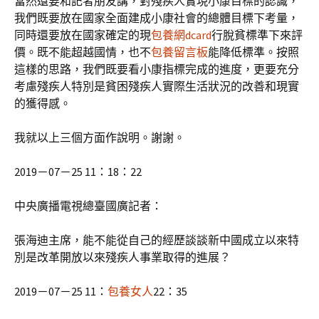
當然還要和記者朋友講，對殘疾人實現小康目標的認識，
我們既要放在國家全面建成小康社會的總體目標下考量，
同時還要放在國家確定的現
包養網dcard
行脫貧標準下來評
價。既不能超越國情，也不
包養留言板
能降低標準。按照
這樣的思路，我們既要看小康指標完成的進度，更要充分
考慮殘疾人特別是貧困殘疾人實際生活狀況的改善和現實
的獲得感。
我就以上三個方面作說明。謝謝。
2019－07－25 11：18：22
中央廣播電視總臺國廣記者：
張海迪主席，能不能從自己的經歷談談新中國成立以來特
別是改革開放以來殘疾人事業取得的進展？
2019－07－25 11：
包養女人
22：35