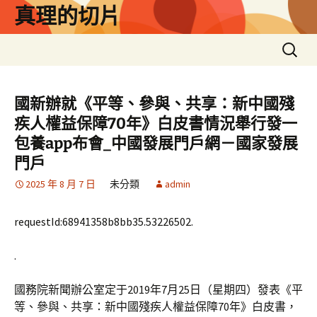
跳
真理的切片
至
主
搜
要
尋
內
關
容
鍵
國新辦就《平等、參與、共享：新中國殘
字:
疾人權益保障70年》白皮書情況舉行發一
包養app布會_中國發展門戶網－國家發展
門戶
2025 年 8 月 7 日
未分類
admin
requestId:68941358b8bb35.53226502.
.
國務院新聞辦公室定于2019年7月25日（星期四）發表《平
等、參與、共享：新中國殘疾人權益保障70年》白皮書，