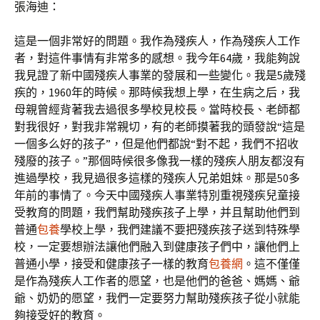
張海迪：
這是一個非常好的問題。我作為殘疾人，作為殘疾人工作
者，對這件事情有非常多的感想。我今年64歲，我能夠說
我見證了新中國殘疾人事業的發展和一些變化。我是5歲殘
疾的，1960年的時候。那時候我想上學，在生病之后，我
母親曾經背著我去過很多學校見校長。當時校長、老師都
對我很好，對我非常親切，有的老師摸著我的頭發說“這是
一個多么好的孩子”，但是他們都說“對不起，我們不招收
殘廢的孩子。”那個時候很多像我一樣的殘疾人朋友都沒有
進過學校，我見過很多這樣的殘疾人兄弟姐妹。那是50多
年前的事情了。今天中國殘疾人事業特別重視殘疾兒童接
受教育的問題，我們幫助殘疾孩子上學，并且幫助他們到
普通
包養
學校上學，我們建議不要把殘疾孩子送到特殊學
校，一定要想辦法讓他們融入到健康孩子們中，讓他們上
普通小學，接受和健康孩子一樣的教育
包養網
。這不僅僅
是作為殘疾人工作者的愿望，也是他們的爸爸、媽媽、爺
爺、奶奶的愿望，我們一定要努力幫助殘疾孩子從小就能
夠接受好的教育。