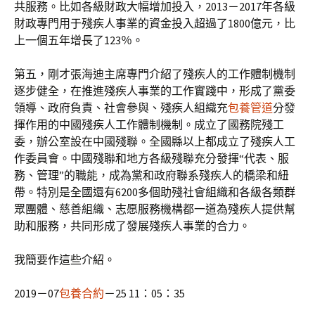
共服務。比如各級財政大幅增加投入，2013－2017年各級
財政專門用于殘疾人事業的資金投入超過了1800億元，比
上一個五年增長了123％。
第五，剛才張海迪主席專門介紹了殘疾人的工作體制機制
逐步健全，在推進殘疾人事業的工作實踐中，形成了黨委
領導、政府負責、社會參與、殘疾人組織充
包養管道
分發
揮作用的中國殘疾人工作體制機制。成立了國務院殘工
委，辦公室設在中國殘聯。全國縣以上都成立了殘疾人工
作委員會。中國殘聯和地方各級殘聯充分發揮“代表、服
務、管理”的職能，成為黨和政府聯系殘疾人的橋梁和紐
帶。特別是全國還有6200多個助殘社會組織和各級各類群
眾團體、慈善組織、志愿服務機構都一道為殘疾人提供幫
助和服務，共同形成了發展殘疾人事業的合力。
我簡要作這些介紹。
2019－07
包養合約
－25 11：05：35