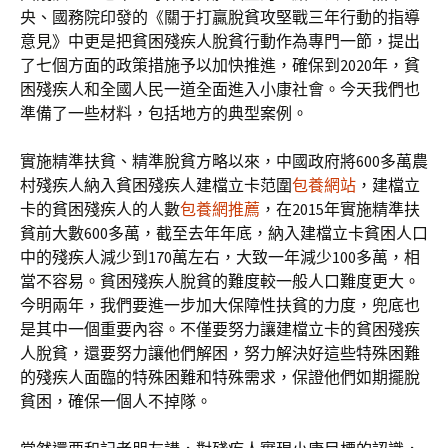
央、國務院印發的《關于打贏脫貧攻堅戰三年行動的指導
意見》中更是把貧困殘疾人脫貧行動作為專門一節，提出
了七個方面的政策措施予以加快推進，確保到2020年，貧
困殘疾人和全國人民一道全面進入小康社會。今天我們也
準備了一些材料，包括地方的典型案例。
實施精準扶貧、精準脫貧方略以來，中國政府將600多萬農
村殘疾人納入貧困殘疾人建檔立卡范圍
包養網站
，建檔立
卡的貧困殘疾人的人數
包養網推薦
，在2015年實施精準扶
貧前大數600多萬，截至去年年底，納入建檔立卡貧困人口
中的殘疾人減少到170萬左右，大致一年減少100多萬，相
當不容易。貧困殘疾人脫貧的難度較一般人口難度更大。
今明兩年，我們要進一步加大保障性扶貧的力度，兜底也
是其中一個重要內容。不僅要努力讓建檔立卡的貧困殘疾
人脫貧，還要努力讓他們解困，努力解決好這些特殊困難
的殘疾人面臨的特殊困難和特殊需求，保證他們如期擺脫
貧困，確保一個人不掉隊。