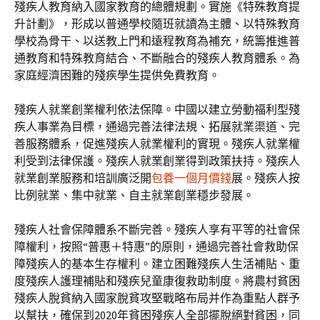
殘疾人教育納入國家教育的總體規劃。實施《特殊教育提
升計劃》，形成以普通學校隨班就讀為主體、以特殊教育
學校為骨干、以送教上門和遠程教育為補充，統籌推進普
通教育和特殊教育結合、不斷融合的殘疾人教育體系。為
家庭經濟困難的殘疾學生提供免費教育。
殘疾人就業創業權利依法保障。中國以建立勞動福利型殘
疾人事業為目標，通過完善法律法規、拓展就業渠道、完
善服務體系，促進殘疾人就業權利的實現。殘疾人就業權
利受到法律保護。殘疾人就業創業得到政策扶持。殘疾人
就業創業服務和培訓廣泛開
包養一個月價錢
展。殘疾人按
比例就業、集中就業、自主就業創業穩步發展。
殘疾人社會保障體系不斷完善。殘疾人享有平等的社會保
障權利，按照“普惠＋特惠”的原則，通過完善社會救助保
障殘疾人的基本生存權利。建立困難殘疾人生活補貼、重
度殘疾人護理補貼和殘疾兒童康復救助制度。將農村貧困
殘疾人脫貧納入國家脫貧攻堅戰略布局并作為重點人群予
以幫扶，確保到2020年貧困殘疾人全部擺脫絕對貧困，同