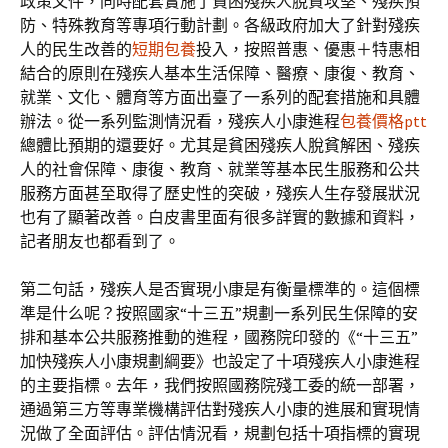
政策文件，同時配套實施了貧困殘疾人脫貧攻堅、殘疾預
防、特殊教育等專項行動計劃。各級政府加大了針對殘疾
人的民生改善的
短期包養
投入，按照普惠、優惠＋特惠相
結合的原則在殘疾人基本生活保障、醫療、康復、教育、
就業、文化、體育等方面出臺了一系列的配套措施和具體
辦法。從一系列監測情況看，殘疾人小康進程
包養價格ptt
總體比預期的還要好。尤其是貧困殘疾人脫貧解困、殘疾
人的社會保障、康復、教育、就業等基本民生服務和公共
服務方面甚至取得了歷史性的突破，殘疾人生存發展狀況
也有了顯著改善。白皮書里面有很多詳實的數據和資料，
記者朋友也都看到了。
第二句話，殘疾人是否實現小康是有衡量標準的。這個標
準是什么呢？按照國家“十三五”規劃一系列民生保障的安
排和基本公共服務推動的進程，國務院印發的《“十三五”
加快殘疾人小康規劃綱要》也設定了十項殘疾人小康進程
的主要指標。去年，我們按照國務院殘工委的統一部署，
通過第三方等專業機構評估對殘疾人小康的進展和實現情
況做了全面評估。評估情況看，規劃包括十項指標的實現