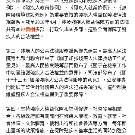
疾人保障法》為主干，以《殘疾預防和殘疾人康復條
例》、《殘疾人教育條例》、《殘疾人就業條例》、《無
障礙環境建設條例》為重要支撐的殘疾人權益保障法律法
規體系。截至2018年4月，涉及殘疾人權益保障方面的法律
共有80
包養網
多部，行政法規50多部，這些全面保障了殘
疾人的合法權益。
第三，殘疾人的公共法律服務體系優先建設。最高人民法
院等九部門聯合出臺了《關于加強殘疾人法律救助工作的
意見》，最高人民檢察院等部門發布了《關于在檢察工作
中切實維護殘疾人合法權益的意見》，司法部發布了《關
于“十三五”加強殘疾人公共法律服務的意見》，公安部專
門開展了整治針對殘疾人的違法犯罪專項行動，這些都為
維護殘疾人合法權益提供了重要保障。
第四，堅持殘疾人權益保障和福利促進、社會發展相結
合。各級政府和有關部門在殘疾人康復、教育、就業、社
會保障、文化體育、便利出行和社會參與等方面，每年都
出臺新的政策措施，在保障殘疾人基本生活的同時加強公