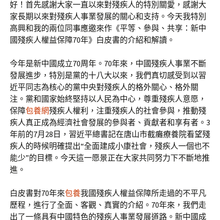
好！首先感謝大家一直以來對殘疾人的特別關愛，感謝大
家長期以來對殘疾人事業發展的關心和支持。今天我特別
高興和我的兩位同事應邀來作《平等、參與、共享：新中
國殘疾人權益保障70年》白皮書的介紹和解讀。
今年是新中國成立70周年。70年來，中國殘疾人事業不斷
發展進步，特別是黨的十八大以來，我們真切感受到以習
近平同志為核心的黨中央對殘疾人的格外關心、格外關
注。黨和國家始終堅持以人民為中心，尊重殘疾人意愿，
保障
包養網
殘疾人權利，注重殘疾人的社會參與，推動殘
疾人真正成為經濟社會發展的參與者、貢獻者和享有者。3
年前的7月28日，習近平總書記在唐山市截癱療養院看望殘
疾人的時候明確提出“全面建成小康社會，殘疾人一個也不
能少”的目標。今天這一愿景正在大家共同努力下不斷地推
進。
白皮書對70年來
包養
我國殘疾人權益保障所走過的不平凡
歷程，進行了全面、客觀、真實的介紹。70年來，我們走
出了一條具有中國特色的殘疾人事業發展道路。新中國成