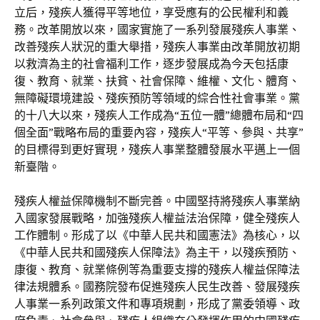
立后，殘疾人獲得平等地位，享受應有的公民權利和義
務。改革開放以來，國家實施了一系列發展殘疾人事業、
改善殘疾人狀況的重大舉措，殘疾人事業由改革開放初期
以救濟為主的社會福利工作，逐步發展成為今天包括康
復、教育、就業、扶貧、社會保障、維權、文化、體育、
無障礙環境建設、殘疾預防等領域的綜合性社會事業。黨
的十八大以來，殘疾人工作成為“五位一體”總體布局和“四
個全面”戰略布局的重要內容，殘疾人“平等、參與、共享”
的目標得到更好實現，殘疾人事業整體發展水平邁上一個
新臺階。
殘疾人權益保障機制不斷完善。中國堅持將殘疾人事業納
入國家發展戰略，加強殘疾人權益法治保障，健全殘疾人
工作體制。形成了以《中華人民共和國憲法》為核心，以
《中華人民共和國殘疾人保障法》為主干，以殘疾預防、
康復、教育、就業條例等為重要支撐的殘疾人權益保障法
律法規體系。國務院發布促進殘疾人民生改善、發展殘疾
人事業一系列政策文件和專項規劃，形成了黨委領導、政