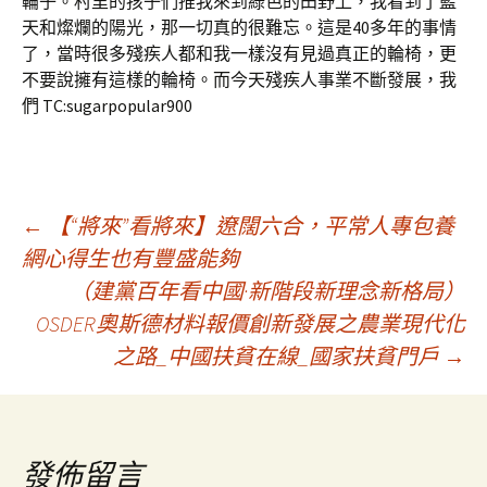
輪子。村里的孩子們推我來到綠色的田野上，我看到了藍
天和燦爛的陽光，那一切真的很難忘。這是40多年的事情
了，當時很多殘疾人都和我一樣沒有見過真正的輪椅，更
不要說擁有這樣的輪椅。而今天殘疾人事業不斷發展，我
們 TC:sugarpopular900
文
←
【“將來”看將來】遼闊六合，平常人專包養
網心得生也有豐盛能夠
（建黨百年看中國·新階段新理念新格局）
章
OSDER奧斯德材料報價創新發展之農業現代化
之路_中國扶貧在線_國家扶貧門戶
→
導
覽
發佈留言