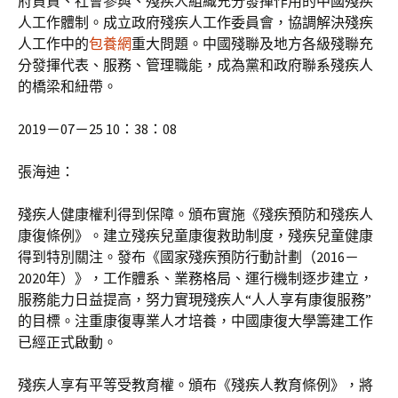
府負責、社會參與、殘疾人組織充分發揮作用的中國殘疾
人工作體制。成立政府殘疾人工作委員會，協調解決殘疾
人工作中的
包養網
重大問題。中國殘聯及地方各級殘聯充
分發揮代表、服務、管理職能，成為黨和政府聯系殘疾人
的橋梁和紐帶。
2019－07－25 10：38：08
張海迪：
殘疾人健康權利得到保障。頒布實施《殘疾預防和殘疾人
康復條例》。建立殘疾兒童康復救助制度，殘疾兒童健康
得到特別關注。發布《國家殘疾預防行動計劃（2016－
2020年）》，工作體系、業務格局、運行機制逐步建立，
服務能力日益提高，努力實現殘疾人“人人享有康復服務”
的目標。注重康復專業人才培養，中國康復大學籌建工作
已經正式啟動。
殘疾人享有平等受教育權。頒布《殘疾人教育條例》，將