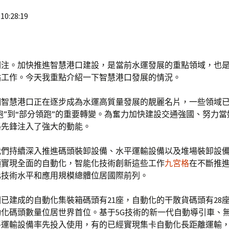
10:28:19
關注。加快推進智慧港口建設，是當前水運發展的重點領域，也
點工作。今天我重點介紹一下智慧港口發展的情況。
們智慧港口正在逐步成為水運高質量發展的靚麗名片，一些領域
并跑”到“部分領跑”的重要轉變。為奮力加快建設交通強國、努力
路先鋒注入了強大的動能。
我們持續深入推進碼頭裝卸設備、水平運輸設備以及堆場裝卸設
頭實現全面的自動化，智能化技術創新這些工作
九宮格
在不斷推
化技術水平和應用規模總體位居國際前列。
已建成的自動化集裝箱碼頭有21座，自動化的干散貨碼頭有28
動化碼頭數量位居世界首位。基于5G技術的新一代自動導引車、
平運輸設備率先投入使用，有的已經實現集卡自動化長距離運輸