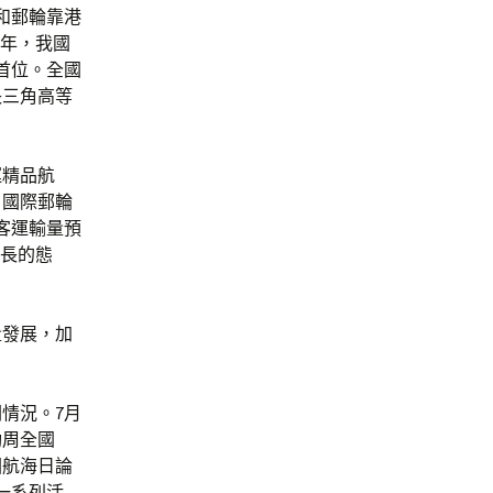
和郵輪靠港
半年，我國
首位。全國
長三角高等
運精品航
。國際郵輪
客運輸量預
增長的態
量發展，加
情況。7月
動周全國
國航海日論
一系列活