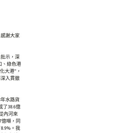
。感謝大家
示批示，深
口、綠色港
化大港”，
部深入貫徹
3年水路貨
了38.6億
。從內河來
7億噸，同
8.9%。我