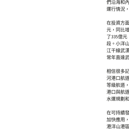
們沿海和內
運行情況
在投資方面
元，同比增
了335億
段。小洋山
江干線武
常年直達
相信很多
河港口航
等級航道
港口與航
水運規劃
在可持續
加快應用
港洋山港