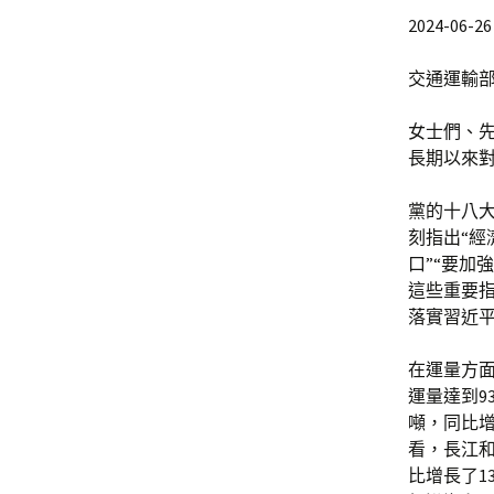
2024-06-26 
交通運輸部
女士們、
長期以來
黨的十八
刻指出“經
口”“要加
這些重要
落實習近
在運量方面
運量達到9
噸，同比增
看，長江和
比增長了1