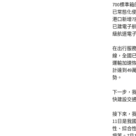
700標準
已常態化使
港口新增
已建電子航
級航道電子
在出行服
線，全國已
運輸加速恢
計達到49
勢。
下一步，
快建設交
接下來，
11日是我
性、綜合性
壇等。7月