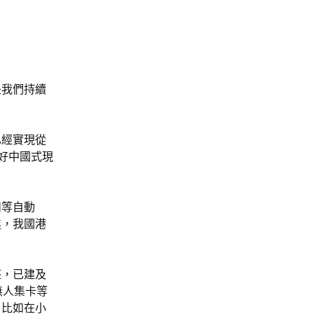
是我們持續
已經實現從
當好中國式現
備等自動
進，我國港
座，已建及
無人集卡等
，比如在小