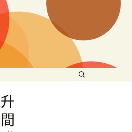
搜
尋
關
鍵
型升
字:
空間