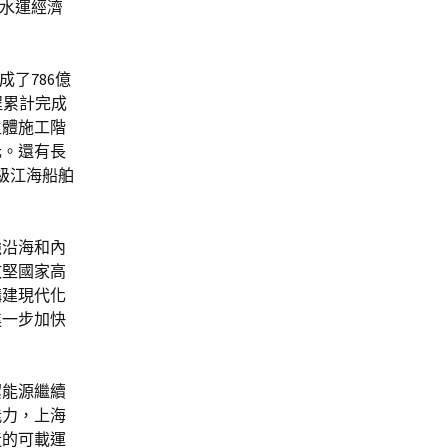
份水運經濟
了786億
程累計完成
主體施工階
元。還有長
級江海船舶
強沿海和內
攻堅國家高
構建現代化
進一步加快
潔能源繼續
能力，上海
造的可載運