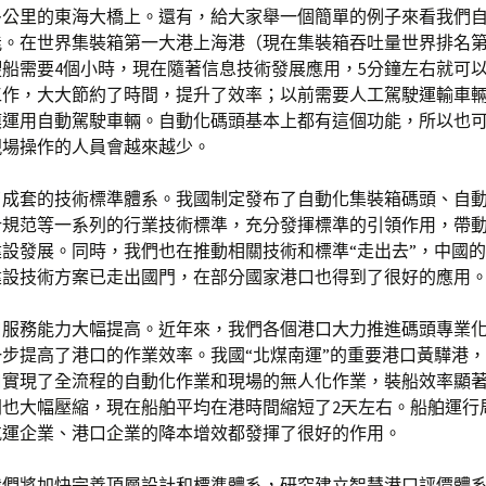
多公里的東海大橋上。還有，給大家舉一個簡單的例子來看我們
能。在世界集裝箱第一大港上海港（現在集裝箱吞吐量世界排名
船需要4個小時，現在隨著信息技術發展應用，5分鐘左右就可
工作，大大節約了時間，提升了效率；以前需要人工駕駛運輸車
模運用自動駕駛車輛。自動化碼頭基本上都有這個功能，所以也
現場操作的人員會越來越少。
了成套的技術標準體系。我國制定發布了自動化集裝箱碼頭、自
計規范等一系列的行業技術標準，充分發揮標準的引領作用，帶
設發展。同時，我們也在推動相關技術和標準“走出去”，中國
建設技術方案已走出國門，在部分國家港口也得到了很好的應用
口服務能力大幅提高。近年來，我們各個港口大力推進碼頭專業
步提高了港口的作業效率。我國“北煤南運”的重要港口黃驊港
口實現了全流程的自動化作業和現場的無人化作業，裝船效率顯
間也大幅壓縮，現在船舶平均在港時間縮短了2天左右。船舶運行
航運企業、港口企業的降本增效都發揮了很好的作用。
我們將加快完善頂層設計和標準體系，研究建立智慧港口評價體