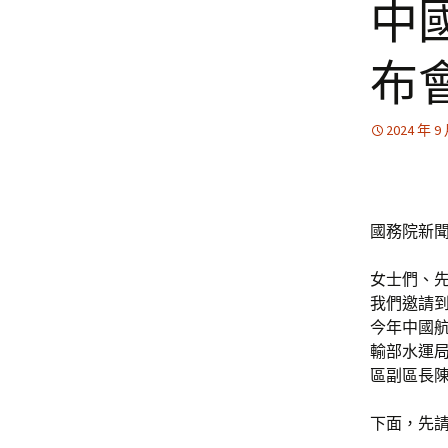
中
布
2024 年 9
國務院新聞
女士們、
我們邀請
今年中國
輸部水運
區副區長
下面，先