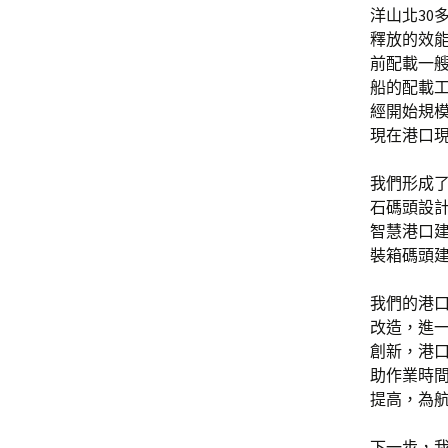
洋山北30
釋放的效
前配載一艘
船的配載
經開始規
現在港口
我們形成
石碼頭設
智慧港口建
裝箱碼頭
我們的港
改造，進一
創新，港
助作業時
提高，為
下一步，