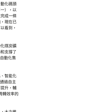
自動化碼頭
第一），以
以完成一條
輛，現在已
可以看到，
動化煤炭礦
動和支撐了
的自動化集
。
化、智能化
，通過自主
著提升，輔
周轉效率的
系，大力推