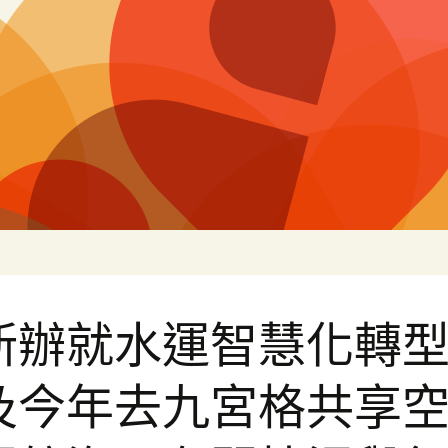
片
新辦就水運智慧化轉
及今年去九宮格共享