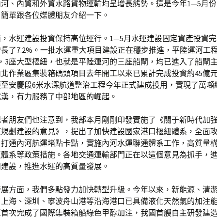
河、內貿和外貿水路貨物運輸均呈增長態勢。這是今年1—5月
，簡單跟各位媒體朋友介紹一下。
，水運建設投資保持高位運行。1—5月水運建設固定資產投資完成
長了7.2%。一批水運重大項目建設正在穩步推進，平陸運河工
元，3座大型樞紐，也就是平陸運河的三座船閘，均已進入了船閘
北作業區集裝箱碼頭項目去年開工以來已累計完成投資約45億
漢至安慶段6米水深航道整治工程今年正式建成投用，實現了萬噸
武漢，有力服務了中部地區的崛起。
記者朋友們也注意到，我部本月剛剛印發實施了《關于新時代加
道規劃建設的意見》，提出了加快建設國家港口樞紐體系，全面
，打通內河航運堵點卡點，實施內河水運聯通體系工作，高質量
道體系等政策措施。各地交通運輸部門正在以這個意見為抓手，
和建設，推進水運的高質量發展。
發展方面，我們多點發力加快轉型升級。今年以來，新能源、清
，上海、深圳、寧波舟山港等沿海港口已具備液化天然氣的加注
區首次完成了國際集裝箱船綠色甲醇加注，我國首艘自主研發建