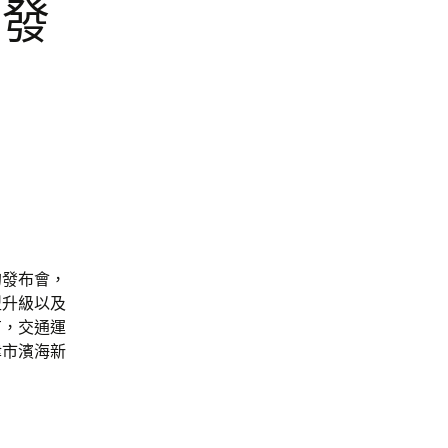
行發
的發布會，
型升級以及
有，交通運
津市濱海新