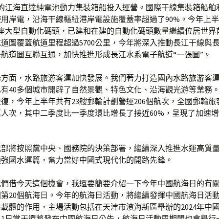
箱的江海直達純電池動力集裝箱船投入運營。國際干線集裝箱船舶
用岸電，沿海干線樞紐港岸電設施覆蓋率超過了90%。今年上
7座大型自動化碼頭，已建和在建的自動化碼頭數量繼續位居世界
道圖覆蓋航道里程超過5700公里，今年將深入推動長江干線與
航道圖互聯互通，加快推進形成長江水系電子航道“一張圖”。
務方面，水路旅游客運加快發展。我們著力打造國內水路旅游客
有40多個城市開辟了自然景觀、特色文化、沿海觀光游等業務
復，今年上半年共有23艘郵輪計劃營運206個航次，全國郵輪旅
萬人次，其中二季度比一季度環比增長了接近60%，呈現了加速
我部將按照黨中央、國務院的決策部署，繼續深入推進水運高質
通強國水運篇，奮力當好中國式現代化的開路先鋒。
我們借今天這個機會，我還要簡要介紹一下今年中國航海日的有關
國第20個航海日。今年的航海日活動，將繼續發揮中國航海日活
載體的作用，主場活動包括在天津市濱海新區舉辦的2024年中
11日當天還將發布中國航海日公告，航海日活動周期間也會舉行