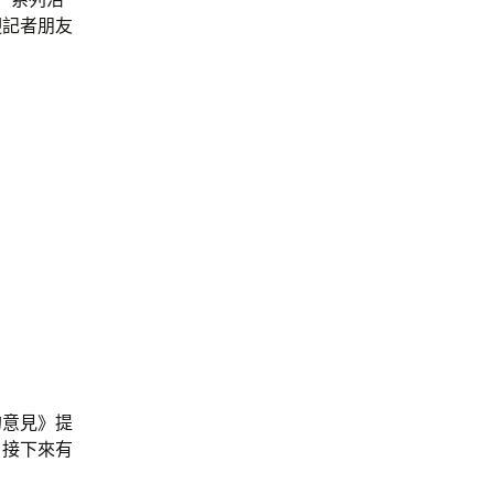
迎記者朋友
。
的意見》提
？接下來有