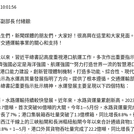
10:01:56
副部長 付緒銀:
先生們，新聞媒體的朋友們，大家好！很高興在這里和大家見面
對交通運輸事業的關心和支持！
大以來，習近平總書記高度重視港口航運工作，多次作出重要指
濟強國必定是海洋強國、航運強國”“努力打造世界一流的智慧港
強港口能力建設，創新管理體制機制，打造多功能、綜合性、現代
指示為水運高質量發展指明了方向，提供了根本遵循。交通運輸
平總書記重要指示批示精神，水運發展主要呈現以下四個特點：
，水路運輸持續較快發展。近年來，水路貨運量累創新高。202
3.7億噸，首次突破90億噸的大關。今年1—5月份，水路貨運量完成
長了7%；港口集裝箱吞吐量突破了1.3億標箱，同比增長8.8%
西江干線上的三峽船閘和長洲樞紐船閘今年以來合計通過貨物1.
3.8%。1—5月，港口外貿貨物吞吐量完成了22.2億噸，同比增長了