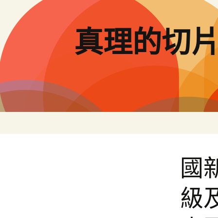
跳
至
主
真理的切
要
內
容
國
級