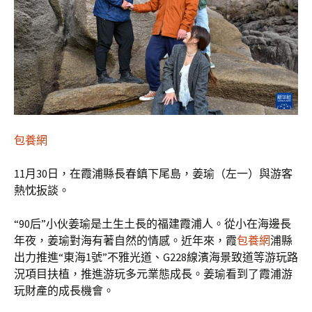
包養網
11月30日，在霞浦縣長春鎮下尾島，姜瑜（左一）與游客
熱忱扳談。
“90后”小伙姜瑜是土生土長的福建霞浦人。從小在海邊長
年夜，姜瑜對海有著自然的情感。近年來，霞
包養網
浦縣
出力推進“東海1號”不雅光道、G228線濱海景致道等游玩路
況項目扶植，推進游玩多元業態成長。姜瑜看到了霞浦游
玩財產的成長機會。