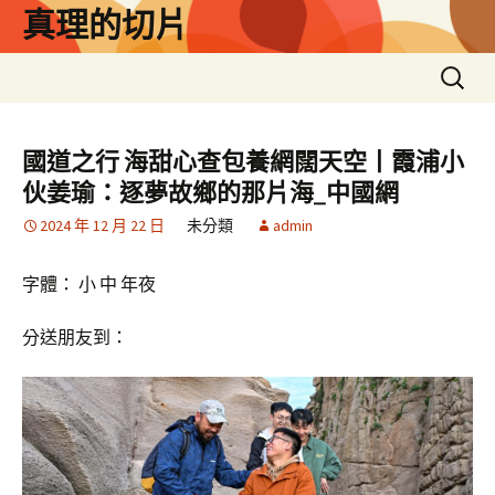
跳
真理的切片
至
主
搜
要
尋
內
關
容
鍵
國道之行 海甜心查包養網闊天空丨霞浦小
字:
伙姜瑜：逐夢故鄉的那片海_中國網
2024 年 12 月 22 日
未分類
admin
字體： 小 中 年夜
分送朋友到：