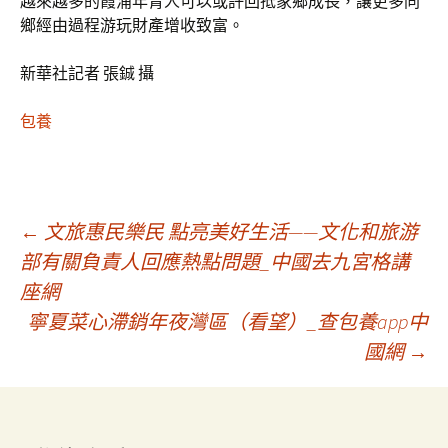
越來越多的霞浦年青人可以或許回抵家鄉成長，讓更多同
鄉經由過程游玩財產增收致富。
新華社記者 張鋮 攝
包養
文
←
文旅惠民樂民 點亮美好生活——文化和旅游
部有關負責人回應熱點問題_中國去九宮格講
座網
章
寧夏菜心滯銷年夜灣區（看望）_查包養app中
國網
→
導
覽