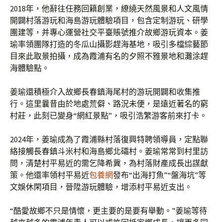
2018年，他辭往任務回籍創業，繚繞天然風景和人文風情
開闢村落游玩和海島游玩體驗項目，包含定制游玩、研學
團建等，并專心運營社交平臺賬號推介故鄉游玩資本。姜
瑜率領團隊打造的冬瓜山攝影趕海基地，吸引多檔綜藝節
目來此取景拍攝，成為霞浦有名的夕照不雅景地和灘涂趕
海體驗點。
姜瑜還積極介入故鄉長春鎮海尾村的游玩開闢和收集推
行。這里曩昔由於地處荒僻、路況未便，是遠近著名的窮
村莊，此刻已變身“網紅景點”，吸引浩繁游客前來打卡。
2024年，姜瑜成為了霞浦縣村落復興特聘領導員，定點聯
絡接觸長春鎮斗米村和海島鄉北礵村。姜瑜常常到村里訪
問，清楚村平易近的需乞降希冀，為村落財產成長出謀獻
策。他還率領村平易近
包養網
發布“出海打魚”“盤海坑”等
文娛休閑項目，晉陞游玩體驗，增添村平易近支出。
“酷愛故鄉不只是情懷，更主要的是要有舉動。”姜瑜等待