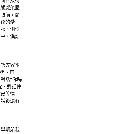
的新春接待
感觸感染體
的眼前，簡
年夜的愛
琴弦、悄悄
流中，漢語
漢語先容本
牛奶、可
對話“你喝
堂，對話停
敏史等情
對話後還好
，學期前我