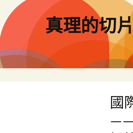
跳
至
主
真理的切
要
內
容
國際
—