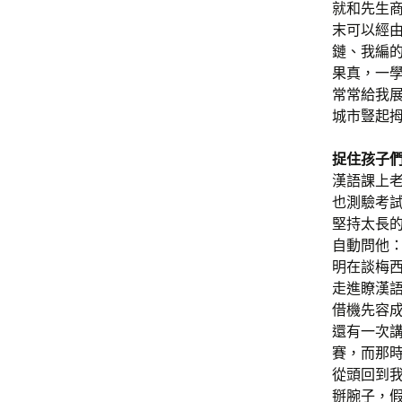
就和先生商
末可以經
鏈、我編
果真，一
常常給我
城市豎起拇
捉住孩子
漢語課上
也測驗考
堅持太長
自動問他：
明在談梅
走進瞭漢
借機先容
還有一次
賽，而那
從頭回到
掰腕子，