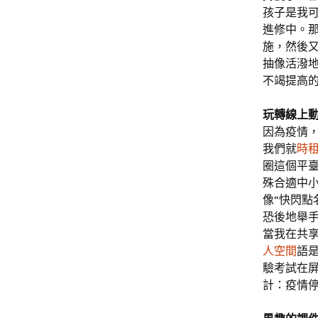
孩子是我
進修中。
施，然後又
抽像活潑
不竭提高
玩
轉線上
因為疫情
我們就
時
圈這個平臺
殊合適中
像“快閃點
恐後地舉手
當我在共
人空間
語是
驗考試在
計：疫情