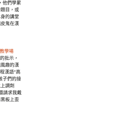
，他們學累
的題目，或
本身的講堂
調皮鬼在漢
教學場
子的批示，
個風趣的漢
程漢語“高
孩子們的接
戴上調劑
還請求我戴
到黑板上歪