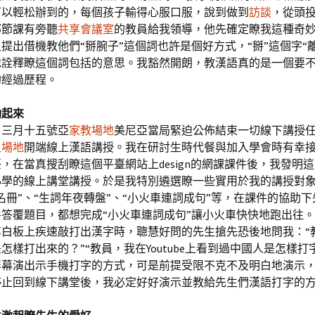
可以輕松辦到的，每個孩子輸得心服口服，說到做到
訪談
，從頭
那節課有旁聽
共享會議室
的教員給我領導，他先確定瞭我這種奇
提出借機教他們“掰腕子”這個詞也許是個好方式，“掰”這個字“
地詮釋瞭這個詞包括的意思。我豁然開朗，教漢語真的是一個要
的經過歷程。
動起來
，三月十五號亞
家教場地
美尼亞當局緊迫公佈結束一切線下講授
租場地
開端線上漢語講授。我在研討生時代餐與加入學會時有幸
，在當真搜刮瞭這個平臺網站上design的網課課件後，我發明
小學的線上講堂講授。於是我特別遴選瞭一些實用於我的講授對
名冊”、“生詞年夜轉盤”、“小火車連詞成句”等，在課件的協助
答覆題目，都想完成“小火車連詞成句”讓小火車快快地跑出往。
享白板上疾速敲打出漢字時，聰慧好問的先生搶先恐後地問我：“
怎樣打出來的？”“教員，我在Youtube上看到過中國人是怎樣打
屏幕演出示手機打字的方式，可是前提受限不克不及明白地演示
停止回到線下講堂後，我必定好好演示並教給先生們漢語打字的