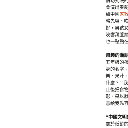
借助孔院
會演出奏
驗中國
家
略先容、
好，男孩
吹響葫蘆
也一點點
風趣的漢
五年級的
身的名字、
樂、果汁
什麼？”“
止後把食
形，是以
意給我先
“中國文明
關於低齡