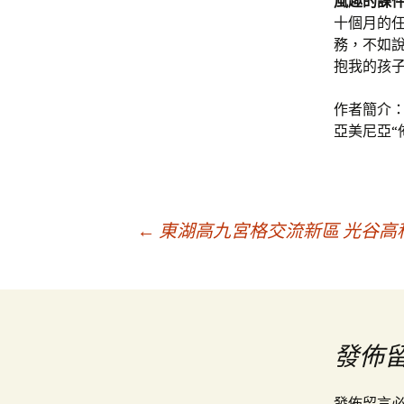
風趣的課
十個月的
務，不如說
抱我的孩
作者簡介
亞美尼亞“
文
←
東湖高九宮格交流新區 光谷高
章
導
發佈
發佈留言