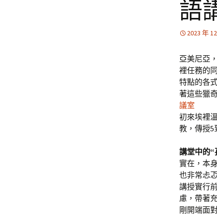
語
2023 年 1
亞美尼亞
裡任務的
特點的各
著這些獵
議室
初來埃裡
教，傳授5
講堂中的“
實在，本
也非常忐
講授實行
慮，帶著
剛開端面