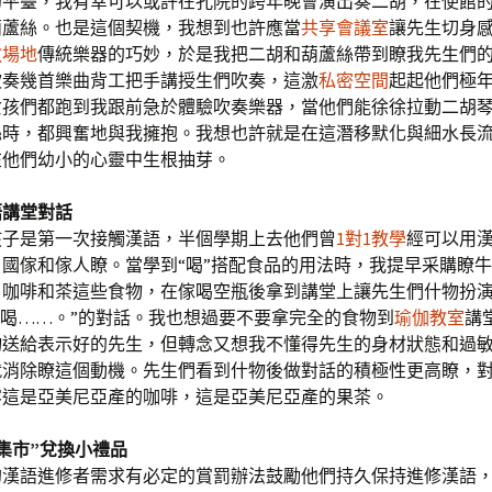
的平臺，我有幸可以或許在孔院的跨年晚會演出奏二胡，在使館
葫蘆絲。也是這個契機，我想到也許應當
共享會議室
讓先生切身
教場地
傳統樂器的巧妙，於是我把二胡和葫蘆絲帶到瞭我先生們
吹奏幾首樂曲背工把手講授生們吹奏，這激
私密空間
起起他們極
女孩們都跑到我跟前急於體驗吹奏樂器，當他們能徐徐拉動二胡
絲時，都興奮地與我擁抱。我想也許就是在這潛移默化與細水長
在他們幼小的心靈中生根抽芽。
語講堂對話
孩子是第一次接觸漢語，半個學期上去他們曾
1對1教學
經可以用
國傢和傢人瞭。當學到“喝”搭配食品的用法時，我提早采購瞭
、咖啡和茶這些食物，在傢喝空瓶後拿到講堂上讓先生們什物扮演
我喝……。”的對話。我也想過要不要拿完全的食物到
瑜伽教室
講
物送給表示好的先生，但轉念又想我不懂得先生的身材狀態和過
就消除瞭這個動機。先生們看到什物後做對話的積極性更高瞭，
容這是亞美尼亞產的咖啡，這是亞美尼亞產的果茶。
集市”兌換小禮品
的漢語進修者需求有必定的賞罰辦法鼓勵他們持久保持進修漢語