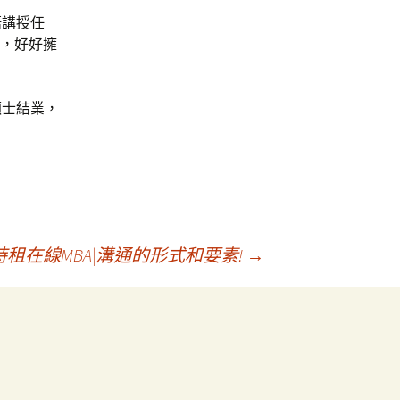
語講授任
止，好好擁
碩士結業，
租在線MBA|溝通的形式和要素!
→