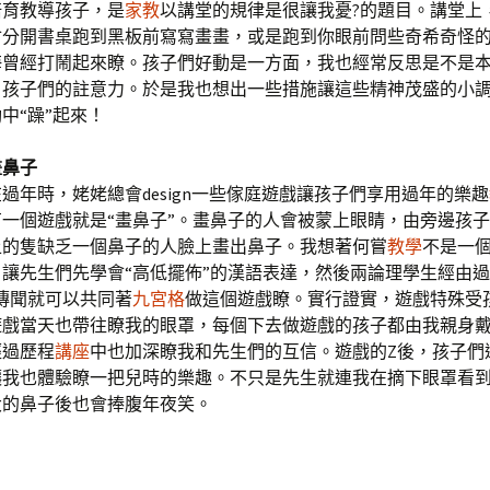
培育教導孩子，是
家教
以講堂的規律是很讓我憂?的題目。講堂上
會分開書桌跑到黑板前寫寫畫畫，或是跑到你眼前問些奇希奇怪
海曾經打鬧起來瞭。孩子們好動是一方面，我也經常反思是不是
引孩子們的註意力。於是我也想出一些措施讓這些精神茂盛的小
中“躁”起來！
畫鼻子
過年時，姥姥總會design一些傢庭遊戲讓孩子們享用過年的樂趣
有一個遊戲就是“畫鼻子”。畫鼻子的人會被蒙上眼睛，由旁邊孩
上的隻缺乏一個鼻子的人臉上畫出鼻子。我想著何嘗
教學
不是一
讓先生們先學會“高低擺佈”的漢語表達，然後兩論理學生經由過
傳聞就可以共同著
九宮格
做這個遊戲瞭。實行證實，遊戲特殊受
遊戲當天也帶往瞭我的眼罩，每個下去做遊戲的孩子都由我親身
經過歷程
講座
中也加深瞭我和先生們的互信。遊戲的Z後，孩子們
讓我也體驗瞭一把兒時的樂趣。不只是先生就連我在摘下眼罩看
大的鼻子後也會捧腹年夜笑。