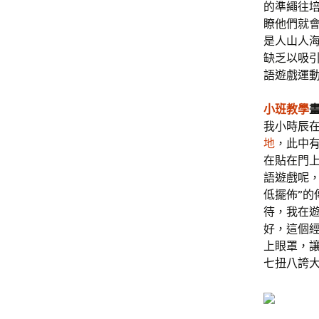
的準繩往
瞭他們就
是人山人
缺乏以吸
語遊戲運動
小班教學
我小時辰在
地
，此中
在貼在門
語遊戲呢，
低擺佈”的
待，我在
好，這個
上眼罩，
七扭八誇