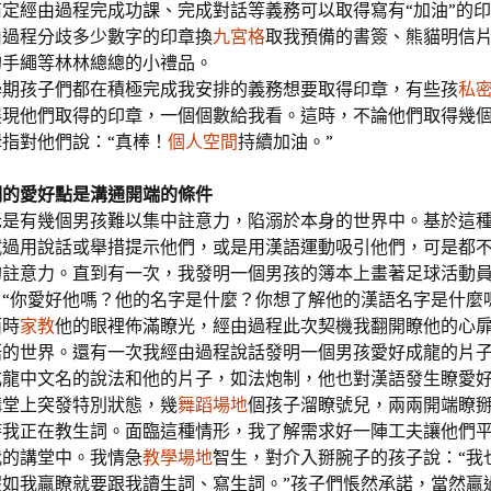
定經由過程完成功課、完成對話等義務可以取得寫有“加油”的
由過程分歧多少數字的印章換
九宮格
取我預備的書簽、熊貓明信
的手繩等林林總總的小禮品。
學期孩子們都在積極完成我安排的義務想要取得印章，有些孩
私
展現他們取得的印章，一個個數給我看。這時，不論他們取得幾
指對他們說：“真棒！
個人空間
持續加油。”
們的愛好點是溝通開端的條件
老是有幾個男孩難以集中註意力，陷溺於本身的世界中。基於這
試過用說話或舉措提示他們，或是用漢語運動吸引他們，可是都
的註意力。直到有一次，我發明一個男孩的簿本上畫著足球活動
“你愛好他嗎？他的名字是什麼？你想了解他的漢語名字是什麼
西時
家教
他的眼裡佈滿瞭光，經由過程此次契機我翻開瞭他的心
語的世界。還有一次我經由過程說話發明一個男孩愛好成龍的片
成龍中文名的說法和他的片子，如法炮制，他也對漢語發生瞭愛
講堂上突發特別狀態，幾
舞蹈場地
個孩子溜瞭號兒，兩兩開端瞭
時我正在教生詞。面臨這種情形，我了解需求好一陣工夫讓他們
我的講堂中。我情急
教學場地
智生，對介入掰腕子的孩子說：“我
假如我贏瞭就要跟我讀生詞、寫生詞。”孩子們悵然承諾，當然贏