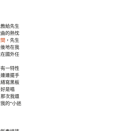
我教給先生
歌曲的熱忱
空間
，先生
恐後地在我
我在國外任
中有一特性
是連連擺手
真繕寫黑板
喜好是唱
。那次我還
我的“小迷