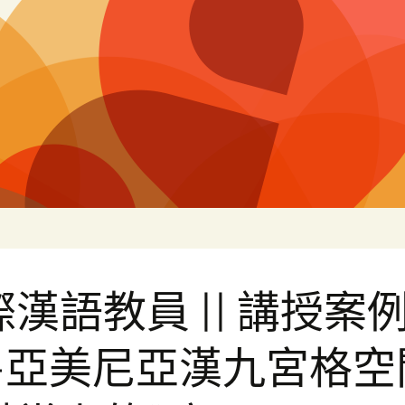
片
漢語教員 || 講授案
—亞美尼亞漢九宮格空