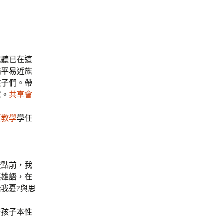
就聽已在這
滿平易近族
孩子們。帶
傢。
共享會
班教學
學任
。
授點前，我
英雄語，在
我憂?與思
。
好孩子本性