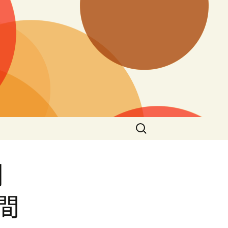
搜
尋
關
鍵
例
字:
間