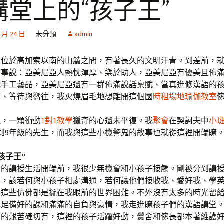
講堂上的“孩子王”
2 月 24 日
未分類
admin
，位於高加索以南的山麓之間，有著長久的文明汗青。到差前，
同事說：亞美尼亞人熱忱渾厚、樂於助人，亞美尼亞有優美且佈
式手工藝品，亞美尼亞還有一群佈滿說話稟賦、當真進修漢語的
奇、等待與嚮往，我火燒眉毛地想離開這個國
時租場地
瑜伽教室
溫，一顆衝動
1對1教學
獵奇的心還未平復。我
聚會
在契訶夫中
小
到9年級的先生，而我與這些小機警鬼的故事也就從這裡開端瞭
孩子王”
身的講授生活開端前，我很少無機會和小孩子接觸。剛被分到講
忑，該若何與小孩子相處溝通，若何讓他們接收我、愛好我、學
前這些仿佛都是擺在我眼前的世界困難。不外沒有太多的時光留給
充足備好的課和滿滿的自負與豪情，我走進瞭孩子們的漢語講堂
對的艱苦確切有，這裡的孩子活躍好動，黌舍和傢長都本著維護