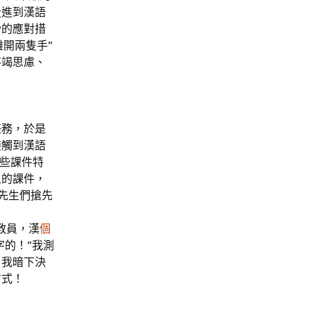
投進到漢語
妙的應對措
離開兩隻手”
不竭思慮、
任務，於是
接觸到漢語
這些課件特
象的課件，
下先生們搶先
教員，漢
個
字的！”我測
，我暗下決
方式！