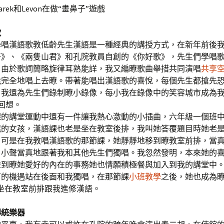
rek和Levon在做“畫鼻子”遊戲
歌
學唱漢語歌教低齡先生漢語是一種經典的講授方式，在新年前後
好》、《兩隻山君》和孔院教員自創的《你好歌》，先生們學唱
，由於歌詞簡略旋律耳熟能詳，我又編瞭歌曲舉措共同演唱
共享
能完全地唱上去瞭。帶著能唱出漢語歌的喜悅，每個先生都搶先
，我還為先生們錄制瞭小錄像，每小我在錄像中的笑容城市成為
回想。
課的講堂運動中還有一件讓我熱心激動的小插曲，六年級一個班
怩的女孩，漢語課也老是坐在教室後排，我叫她答覆題目時她老
。可是在我教唱漢語歌的那節課，她靜靜地移到瞭教室前排，當
，小聲當真地跟著我和其他先生們獨唱。我忽然發明，本來她的
碰到瞭她愛好的內在的事務她也情願積極餐與加入到我的講堂中
丁的機遇站在後面和我獨唱，在那節課
小班教學
之後，她也成為瞭
坐在教室前排跟我進修漢語。
傳統樂器