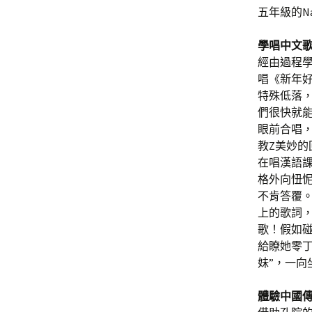
五年級的Na
學唱中文
經由過程
唱《新年
特殊低落
們很快就
眼前合唱
教Z美妙的
在唱漢語
格外向忸
不肯答覆
上的歌詞
歌！假如
給瞭她零
妹”，一向
體驗中國