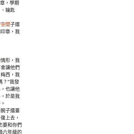
印章，學期
片、鑰匙
密空間
子還
個印章，我
種情形，我
不會讓他們
員梅西，我
嗎？”我發
扉，也讓他
子，於是我
好。
掰腕子擂臺
平復上去，
也要和你們
過六年級的