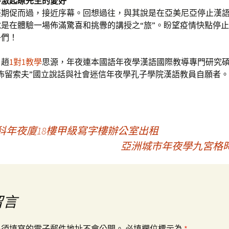
件激起瞭先生的愛好
任期促而過，接近序幕。回想過往，與其說是在亞美尼亞停止漢
是在體驗一場佈滿驚喜和挑釁的講授之“旅”。盼望疫情快點停
子們！
：趙
1對1教學
思源，年夜連本國語年夜學漢語國際教導專門研究
佈留索夫”國立說話與社會迷信年夜學孔子學院漢語教員自願者。
科年夜廈18樓甲級寫字樓辦公室出租
亞洲城市年夜學九宮格時
留言
必須填寫的電子郵件地址不會公開。
必填欄位標示為
*