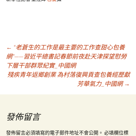
文
←
“老蒼生的工作是最主要的工作查甜心包養
網”——習近平總書記春節前夜赴天津探望慰勞
下層干部群眾紀實_中國網
章
殘疾青年返鄉創業 為村落復興貢查包養經歷獻
芳華氣力_中國網
→
導
覽
發佈留言
發佈留言必須填寫的電子郵件地址不會公開。
必填欄位標