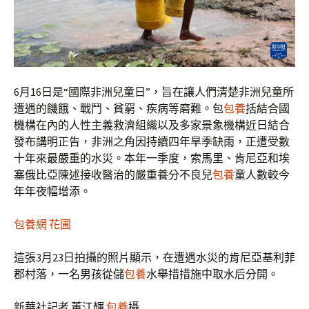
6月16日是“國際非洲兒童日”，旨在讓人們清楚非洲兒童所
遭遇的饑餓、戰鬥、貧窮、疾病等磨難。包
包養
括結合國
機構在內的人性主義救濟組織以及多家景象機構近日結合
發布講明正告，非洲之角因持續四年旱季缺雨，正遭受數
十年來最嚴重的水災。本年一季度，索馬里、肯尼亞和埃
塞俄比亞陳述接收醫治的嚴重養分不良兒
包養
童人數較今
年年夜幅增添。
包養網 花圃
這張3月23日拍攝的照片顯示，在遭遇水災的肯尼亞基利菲
郡村落，一名男孩從儲
包養
水舉措措施中取水后分開。
新華社記者 董江輝
包養
攝