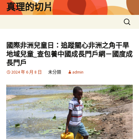
跳
真理的切片
至
主
搜
要
尋
內
關
容
鍵
國際非洲兒童日：追蹤關心非洲之角干旱
字:
地域兒童_查包養中國成長門戶網－國度成
長門戶
2024 年 6 月 8 日
未分類
admin