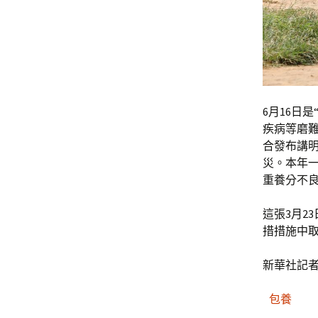
6月16日
疾病等磨
合發布講
災。本年
重養分不
這張3月2
措措施中
新華社記者
包養