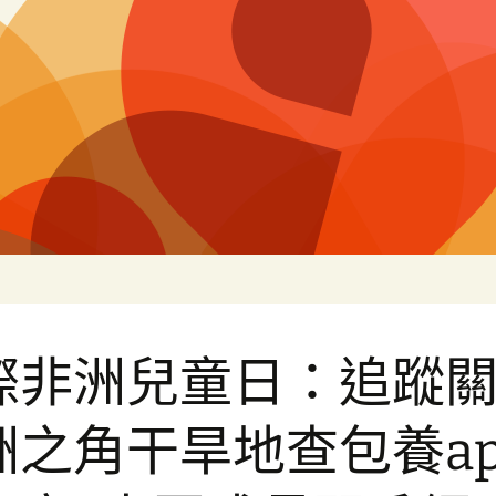
片
際非洲兒童日：追蹤
洲之角干旱地查包養ap