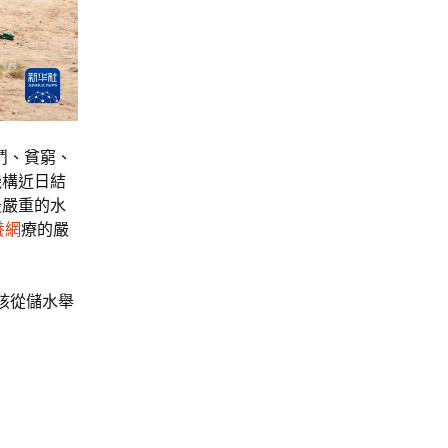
鬥、貧窮、
機構近日結
最嚴重的水
養網
療的嚴
孩從儲水舉