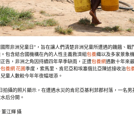
是“國際非洲兒童日”，旨在讓人們清楚非洲兒童所遭遇的饑餓、戰
難。包含結合國機構在內的人性主義救濟組
包養
織以及多家景象
明正告，非洲之角因持續四年旱季缺雨，正遭
包養網
遇數十年來
一
包養網 花圃
季度，索馬里、肯尼亞和埃塞俄比亞陳述接收治
包
良兒童人數較今年年夜幅增添。
3日拍攝的照片顯示，在遭遇水災的肯尼亞基利菲郡村落，一名男
取水后分開。
 董江輝 攝