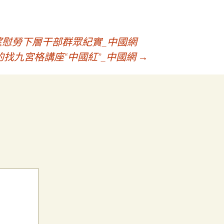
望慰勞下層干部群眾紀實_中國網
找九宮格講座“中國紅”_中國網
→