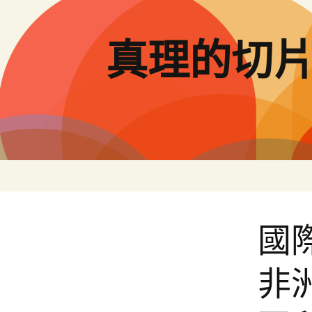
跳
至
主
真理的切
要
內
容
國
非