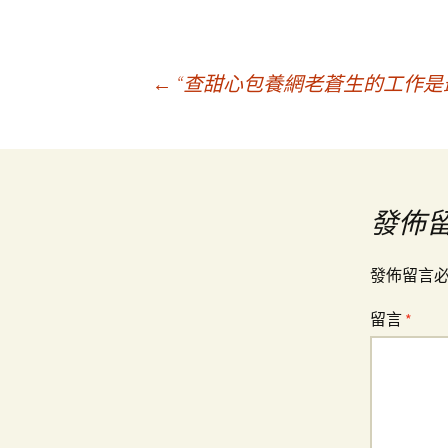
文
←
“查甜心包養網老蒼生的工作是
章
導
發佈
覽
發佈留言
留言
*