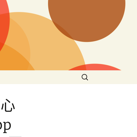
搜
尋
關
鍵
關心
字:
p