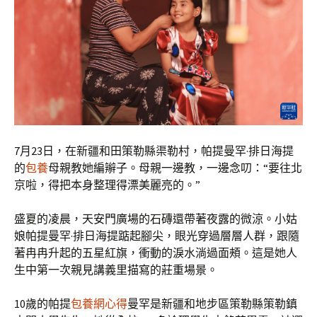
7月23日，在新疆和田策勒縣渠勒村，帕提曼罕·排日海提
的
包養
母親教她編辮子。母親一邊教，一邊念叨：“要往北
京啦，得把本身整理得漂美麗亮的。”
盛夏的凌晨，天安門廣場的石磚還帶著夜露的微涼。小姑
娘帕提曼罕·排日海提踮起腳尖，眼光穿過層層人群，跟隨
著冉冉升起的五星紅旗，衝動的淚水淌過面頰。這是她人
生中第一次親見講義里描寫的莊重場景。
10歲的帕提
包養網心得
曼罕是新疆和地步區策勒縣策勒鎮