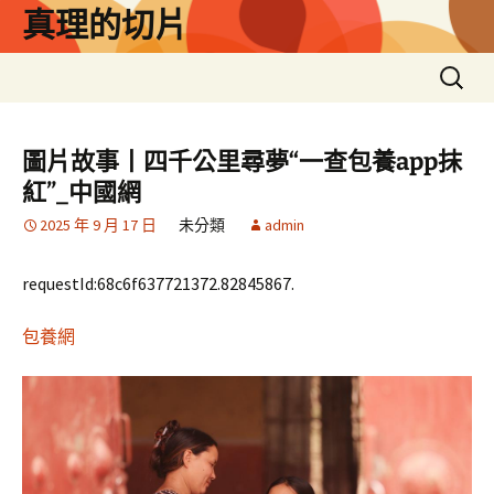
跳
真理的切片
至
主
搜
要
尋
內
關
容
鍵
圖片故事丨四千公里尋夢“一查包養app抹
字:
紅”_中國網
2025 年 9 月 17 日
未分類
admin
requestId:68c6f637721372.82845867.
包養網