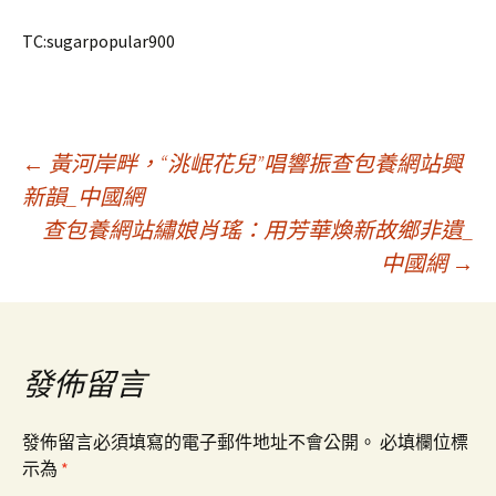
TC:sugarpopular900
文
←
黃河岸畔，“洮岷花兒”唱響振查包養網站興
新韻_中國網
查包養網站繡娘肖瑤：用芳華煥新故鄉非遺_
章
中國網
→
導
覽
發佈留言
發佈留言必須填寫的電子郵件地址不會公開。
必填欄位標
示為
*