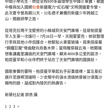
中間小學先生，她從全校600多論理學生中鋒芒畢露，被選
中餐與加入國網
包養
新疆電力“紅石榴”文明潤疆夏令營。
此次夏令營為期11天，32名德才兼備的新疆少年跨越江
山，開啟研學之旅。
從塔克拉瑪干戈壁旁的小縣城到天安門廣場，這是帕提曼
罕人生第一次遠行。7月26日一早，天剛蒙蒙亮，她就整理
行李與其他小伴侶匯合。她緊貼火車窗玻璃，搭乘搭座著
“鋼鐵巨龍”彎曲駛向烏魯木齊；當飛機穿越云海，她開端
想象講義里講過的天安門廣場。顛末4000多公里的跋涉，
帕提曼罕和小伙伴們終于站在了天安門廣場的國旗前。
國歌奏響的霎時，帕提曼罕舉起右手莊重還禮。當五星紅
旗升至旗桿頂端時，少女眼中的淚水滑過她曾被沙漠風沙
親吻的臉，凝成對內陸的灼熱廣告。
新華社記者 郭燕 攝
1 2 3 >