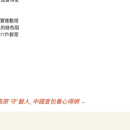
扎實推動塔
里的綠色阻
77戶群眾
原“守”藝人_中國查包養心得網
→