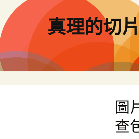
跳
至
主
真理的切
要
內
容
圖
查