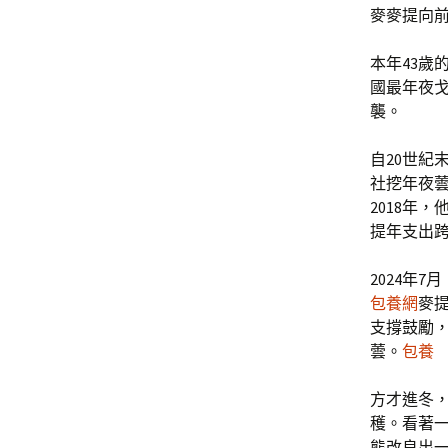
麥麥提向前
本年43歲
國最年夜
襲。
自20世紀
社挖年夜
2018年
提年支出
2024年
包養網
麥
支撐鼓勵，
蕓。
包養
方才進冬，
穫。看著
態改良出