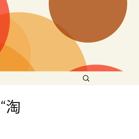
搜
尋
關
鍵
“淘
字: