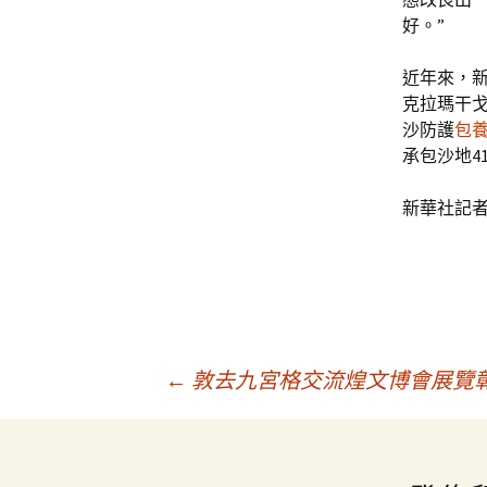
好。”
近年來，新
克拉瑪干戈
沙防護
包
承包沙地4
新華社記者
文
←
敦去九宮格交流煌文博會展覽
章