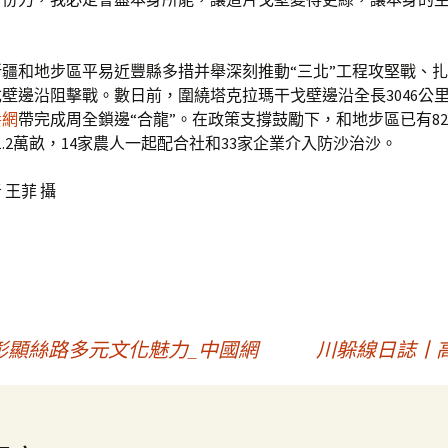
疆和地步區平易近豐縣多措并舉深刻推動“三北”工程攻堅戰、
壁邊沿阻擊戰。數日前，圍繞塔克拉瑪干戈壁邊沿全長3046公
養網
帶完成周全鎖邊“合龍”。在政策支撐鼓勵下，和地步區已有82
1.2萬畝，14家農人一起配合社和33家企業介入防沙治沙。
 王菲 攝
彰顯絲路多元文化魅力_中國網
川躲線日誌丨高