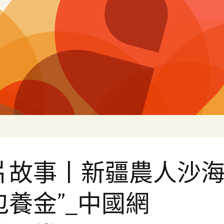
片
片故事丨新疆農人沙海
包養金”_中國網