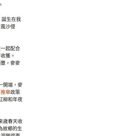
。
。誕生在我
著風沙侵
在一起配合
有收獲。
頗豐，麥麥
一開端，麥
臺推舉
政策
紅柳和年夜
來歲春天收
為故鄉的生
生涯變得更