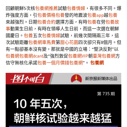
回顧朝鮮5次核
包養網推薦
試驗
包養情婦
，有很多不同。爆
炸強度方面，引
包養價格
包養
發的地震波
包養app
越
包養
來越強烈。日期
包養合約
選擇方面，有時
包養
在勞
包養故
事
動黨生日前，有時在領導人生日前，而這一次選在朝鮮
國慶日。
包養
五次
包養情婦
試驗，前幾次間隔兩三年，這
次試驗距離
包養網車馬費
第
甜心花園
四次卻只有8個月。但
有一點卻基本沒有變，那就是中國的立場：“堅決反對”以
包養網
包養網dcard
及“強烈敦促
包養網VIP
朝
臺灣包養網
方
信守無核化承諾
包養一個月價錢
包養網
”。
包養網