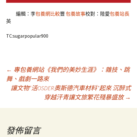
編輯：李
包養網比較
豐
包養故事
校對：陸愛
包養站長
英
TC:sugarpopular900
文
←
專包養網站《我們的美妙生涯》：雜技、跳
舞、戲劇一路來
讓文物“活OSDER奧斯德汽車材料”起來 沉醉式
章
穿越汗青讓文旅繁花殘暴盛放
→
導
覽
發佈留言