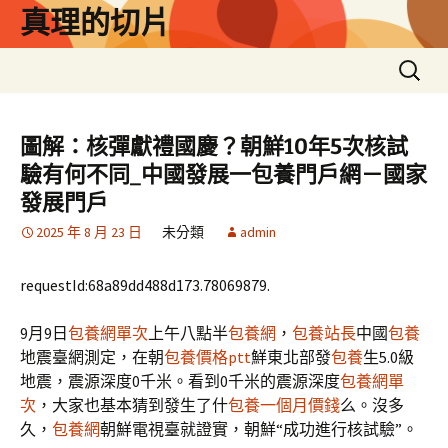
跳
真理的切片
至
主
搜
要
尋
內
關
容
鍵
圖解：核彈獻禮國慶？朝鮮10年5次核試
字:
驗有何不同_中國發展一包養門戶網－國家
發展門戶
2025 年 8 月 23 日
未分類
admin
requestId:68a89dd488d173.78069879.
9月9日
包養網單次
上午八點半
包養網
，
包養站長
中國
包養
地震臺網測定，在朝
包養價格ptt
鮮東北部發
包養
生5.0級
地震，震源深度0千米。看到0千米的震源深度
包養網單
次
，大家也基本猜到發生了什
包養一個月價錢
么。沒多
久，
包養網
朝鮮電視臺就證實，朝鮮“成功進行核試驗”。