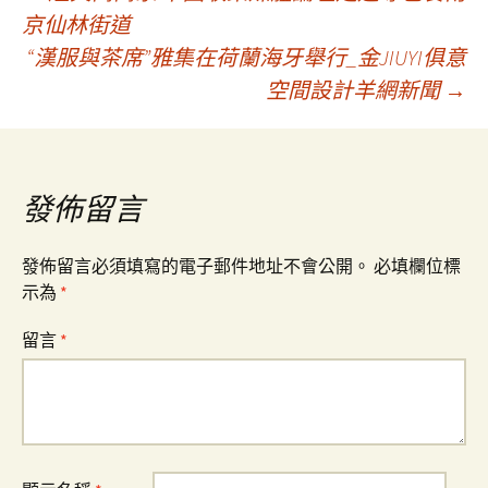
文
京仙林街道
“漢服與茶席”雅集在荷蘭海牙舉行_金JIUYI俱意
章
空間設計羊網新聞
→
導
覽
發佈留言
發佈留言必須填寫的電子郵件地址不會公開。
必填欄位標
示為
*
留言
*