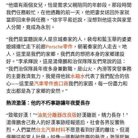
“他還有兩個女兒，恰是需求父親陪同的年齡段。那段時間
我們任務較忙，在他遇難的前一天，他把妻女送回外家就
當即回來參與任務。”徐宇平易近說，沒想到他這次與家里
人分開，竟成為永別。
“我們是當聽說來人是京城秦家的人，裴母和藍玉華的婆婆
媳婦連忙走下前廊
Porsche零件
，朝著秦家的人走去。地
人，這里是我們的家鄉，我們真的想把本身的家鄉建設
好。”李承輝說，這是湯偉鵬和治保隊隊友們常說的話：
“我們治保隊員年夜多身兼數職，是山火、內澇等突發事務
的主要救濟氣力，我覺得他就
水箱水
代表了我們配合的信
心——這里是
汽車零件進口商
我們的家園，每一份盡力和
支出都是為了家鄉的安然。”
熱流激蕩：他的不朽事跡讓年夜愛長存
“致敬好漢！”“
油氣分離器改良版
好漢雖逝，精力長存！”
湯偉鵬舍己救人的好漢事跡經報道后，社會各界反響熱
烈。人們當然
台北汽車材料
不愿意看到好漢的離往，但湯
偉鵬這般常人壯舉，好像一道劃破陰霾的熱流，激蕩起無