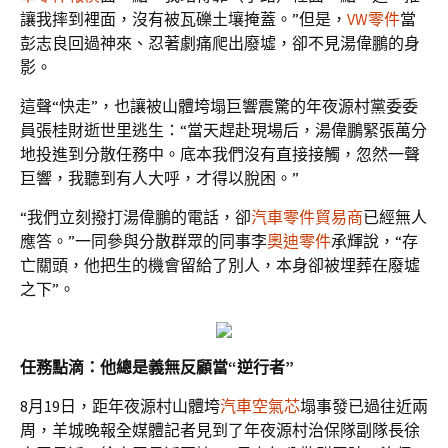
讓我摔到裡面，沒有被瓦礫土壤掩蓋。”但是，
VW零件
當
彭志良回過神來、忍著劇痛爬出廢墟，卻不見湯偉鵬的身
影。
這聲“快走”，也讓被山體垮塌巨響震驚的年夜源村黨委委
員張桂財逝世里逃生：“當天趕赴現場后，湯偉鵬緊張萬分
地投進到分散任務中。底本我們沒有直接接觸，忽然一聲
巨響，我聽到有人大呼，才得以脫困。”
“我們立刻撥打湯偉鵬的電話，卻
汽車零件貿易商
已經無人
應答。”一同參與分散群眾的同事李
奧迪零件
承輝說，“存
亡關頭，他把生的機會留給了別人，本身卻被埋葬在廢墟
之下”。
任務點滴：他總是義無反顧當“逆行者”
8月19日，距年夜源村山體垮
汽車空氣芯
塌事發已過往近兩
周，羊城晚報全媒體記者見到了年夜源村治保隊副隊長徐