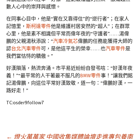
數人心中的崇拜與感懷。
在同事心目中，他是“實在又靠得住”的“逆行者”；在家人
記憶里，
斯柯達零件
他是維護村居安然的“超人”；在群眾
心里，他是素不相識但平常而偉年夜的“守護者”……湯偉
鵬的父親湯秋添說：“
汽車冷氣芯
偉鵬的任務能獲得大師的
認
台北汽車零件
可，是他這平生的榮幸……也
汽車零件
是
我們當怙恃的驕傲。”
好漢隕落，熱流奔涌。市平易近紛紛自發弔唁：“好漢年夜
義！”“最平常的人干著最不服凡的
BMW零件
事！”讓我們銘
記湯偉鵬，向這位平常好漢致敬，道一句：“偉鵬好漢，一
路好走！”
TC:osder9follow7
←
燈火萬萬家 中國收集媒體論壇走進專包養南