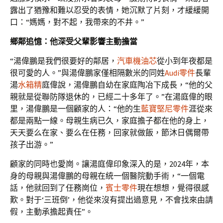
露出了猶豫和難以忍受的表情，她沉默了片刻，才緩緩開
口：“媽媽，對不起，我帶來的不井。”
鄉鄰追憶：他深受父輩影響主動擔當
“湯偉鵬是我們很要好的鄰居，
汽車機油芯
從小到年夜都是
很可愛的人。”與湯偉鵬家僅相隔數米的同姓
Audi零件
長輩
湯
水箱精
庭偉說，湯偉鵬自幼在家庭陶冶下成長，“他的父
親就是從聯防隊退休的，已經二十多年了。”在湯庭偉的眼
里，湯偉鵬是一個顧家的人：“他的生
藍寶堅尼零件
涯從來
都是兩點一線。母親生病已久，家庭擔子都在他的身上，
天天要么在家、要么在任務，回家就做飯，節沐日偶爾帶
孩子出游。”
顧家的同時也愛崗。讓湯庭偉印象深入的是，2024年，本
身的母親與湯偉鵬的母親在統一個醫院動手術，“一個電
話，他就回到了任務崗位，
賓士零件
現在想想，覺得很感
歎。對于‘三班倒’，他從來沒有提出過意見，不會找來由請
假，主動承擔起責任”。