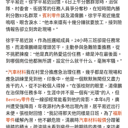
宇平易近。徐宇平易近回憶，6日上午分散群眾時，治保
隊、村委會、街道等的任務人員爭分奪秒，在短時間內勝
利分散83名群眾。
賓利零件
談及湯偉鵬，徐宇平易近幾度
嗚咽、眼含淚水：“他本來還有十幾分鐘就要放工，接到險
情報告卻立刻奔赴現場。”
徐宇平易近說，作為巡邏組成員，24小時三班卻是任務常
態，而湯偉鵬總是埋頭苦干，主動參與急難險重擔務，從
不挑肥揀瘦：“他是真的熱愛這份任務，總是沖在最後面。
到哪個崗位他都無所謂，設定什么就干什么，毫無牢騷。”
“
汽車材料
我在村里分擔應急治理任務，幾乎都是在現場和
應急訓練里見到他，印象中，他是一個默默無聞但又盡力
肯干的人，從不計較個人得掉。”在張桂財的眼里，湯偉鵬
在治保隊任務多年，生涯中并不是一個有“光環”的人，但
Bentley零件
在一線卻經常能看到他的背影。本年6月，廣
州遭受強降雨，年夜源村內多地出現內澇，居平易近出行
未便。張桂財回憶：“我記得那天他同樣是日班，為了
福斯
零件
緩解內澇，他不顧危險，清晨時
汽車材料報價
分蹚著
過膝的積水，疏浚排水看到裴母一臉期待的表情，來訪者