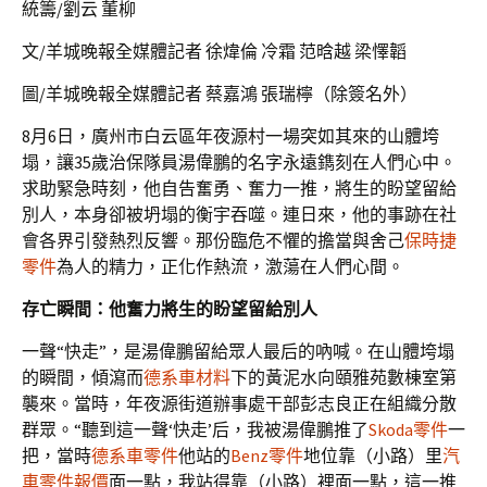
統籌/劉云 董柳
文/羊城晚報全媒體記者 徐煒倫 冷霜 范晗越 梁懌韜
圖/羊城晚報全媒體記者 蔡嘉鴻 張瑞檸（除簽名外）
8月6日，廣州市白云區年夜源村一場突如其來的山體垮
塌，讓35歲治保隊員湯偉鵬的名字永遠鐫刻在人們心中。
求助緊急時刻，他自告奮勇、奮力一推，將生的盼望留給
別人，本身卻被坍塌的衡宇吞噬。連日來，他的事跡在社
會各界引發熱烈反響。那份臨危不懼的擔當與舍己
保時捷
零件
為人的精力，正化作熱流，激蕩在人們心間。
存亡瞬間：他奮力將生的盼望留給別人
一聲“快走”，是湯偉鵬留給眾人最后的吶喊。在山體垮塌
的瞬間，傾瀉而
德系車材料
下的黃泥水向頤雅苑數棟室第
襲來。當時，年夜源街道辦事處干部彭志良正在組織分散
群眾。“聽到這一聲‘快走’后，我被湯偉鵬推了
Skoda零件
一
把，當時
德系車零件
他站的
Benz零件
地位靠（小路）里
汽
車零件報價
面一點，我站得靠（小路）裡面一點，這一推