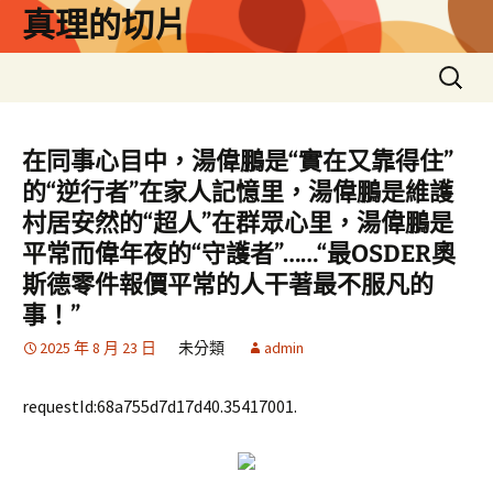
跳
真理的切片
至
主
搜
要
尋
內
關
容
鍵
在同事心目中，湯偉鵬是“實在又靠得住”
字:
的“逆行者”在家人記憶里，湯偉鵬是維護
村居安然的“超人”在群眾心里，湯偉鵬是
平常而偉年夜的“守護者”……“最OSDER奧
斯德零件報價平常的人干著最不服凡的
事！”
2025 年 8 月 23 日
未分類
admin
requestId:68a755d7d17d40.35417001.