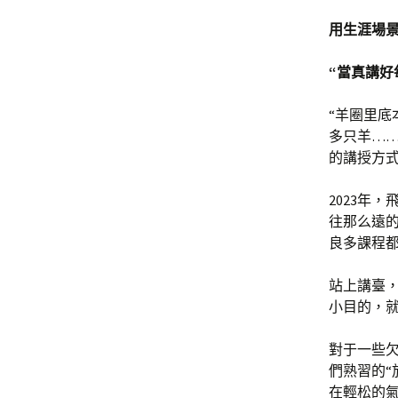
用生涯場
“當真講好
“羊圈里
多只羊…
的講授方
2023年
往那么遠
良多課程都
站上講臺
小目的，就
對于一些欠
們熟習的“
在輕松的氣