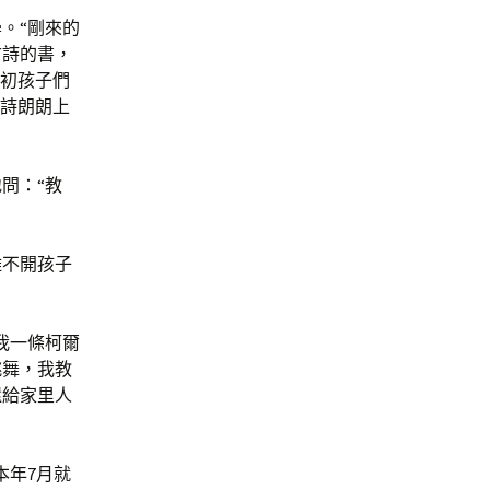
。“剛來的
古詩的書，
開初孩子們
古詩朗朗上
問：“教
離不開孩子
我一條柯爾
跳舞，我教
還給家里人
本年7月就