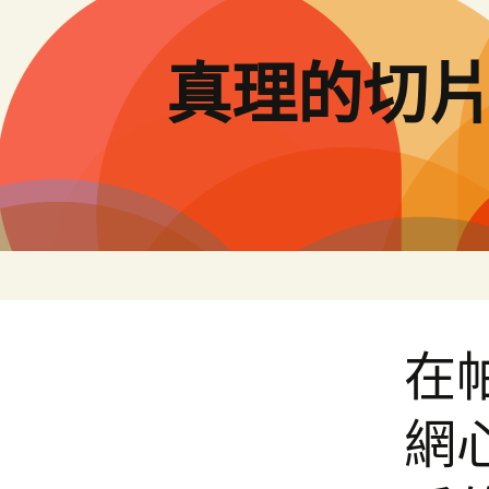
跳
至
主
真理的切
要
內
容
在
網