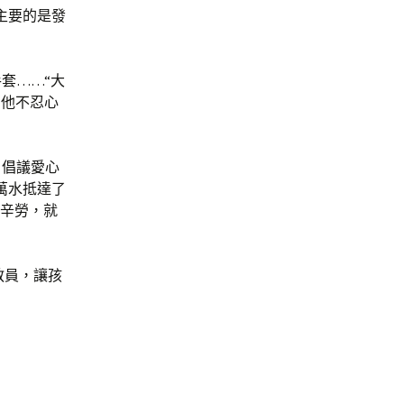
主要的是發
套……“大
，他不忍心
，倡議愛心
萬水抵達了
的辛勞，就
教員，讓孩