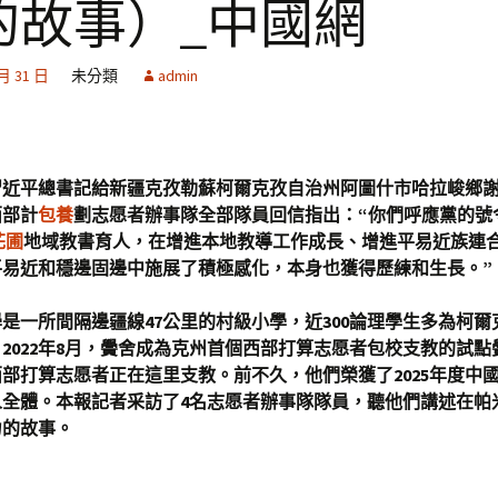
的故事）_中國網
 月 31 日
未分類
admin
習近平總書記給新疆克孜勒蘇柯爾克孜自治州阿圖什市哈拉峻鄉
西部計
包養
劃志愿者辦事隊全部隊員回信指出：“你們呼應黨的號
花圃
地域教書育人，在增進本地教導工作成長、增進平易近族連
平易近和穩邊固邊中施展了積極感化，本身也獲得歷練和生長。”
是一所間隔邊疆線47公里的村級小學，近300論理學生多為柯爾
2022年8月，黌舍成為克州首個西部打算志愿者包校支教的試點
西部打算志愿者正在這里支教。前不久，他們榮獲了2025年度中
人全體。本報記者采訪了4名志愿者辦事隊隊員，聽他們講述在帕
力的故事。