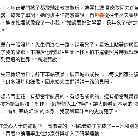
響了，年夜部門孩子都飛馳出教室遊玩，迪麗扎達·吾肉孜阿力卻
講義，背起了單詞。她的班主任高淑賢說，自
包養
從往年炎天餐
學，迪麗扎達就像變了一小我，“她說要好勤學習，長年夜了帶怙
。”
機里有一張照片：先生們湊在一路，踩著凳子，看墻上貼著的輿圖
到了我的故鄉，下課后他們就往輿圖上找。拍下這張照片時我就
到更遠的世界。”高淑賢說。
，先容傳統節日；錄下車站夜景，展示城市成長……每次回家往
拍下良多照片和錄像，回來給先生們講講一路的見聞。
幻想八門五花，有想當宇航員的，有想看成家的，還有想當跳舞
I技巧給每個孩子制作了“幻想個人工作照”，讓大師看到本身的“
：“看到‘完成幻想’的本身，我感到奮斗目的更清楚了。”
在愛心人士的輔助下，高淑賢的一個愿看終于完成了——她和別的
，帶著12論理學生往北京餐與加入了研學運動。