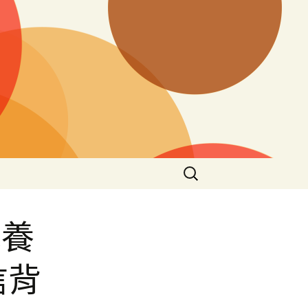
搜
尋
關
鍵
包養
字:
信背