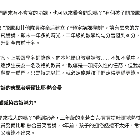
們周末有不會寫的功課，也可以來黌舍問您嗎？”有個孩子問飛
！”飛騰和其他隊員磋商后建立了“預定講課機制”，讓有需求的
飛騰說，顛末一年多的時光，二年級的數學均勻分晉陞到80分
上升到全市前十名。
教案、上彀跟學名師錄像、向本地優良教員請教……不知不覺中
生逐步生長為一名及格的教員。“教導是一項持久性的任務，但我
是翻開一扇門，只需持之以恒，就必定能幫孩子們走得更穩更遠。
詩的志愿者努爾比耶·熱合曼
觸感染古詩魅力”
是來找人的嗎？”看到記者，三年級的卓若白克·買買提吐爾地熱
員努爾比耶·熱合曼笑著說，3年前，孩子的通俗話還不太好，常
卻又表達不出來。