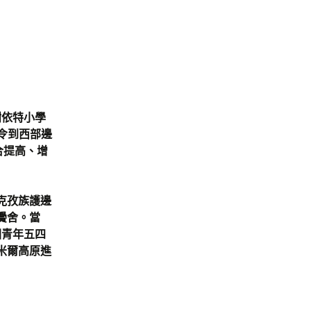
謝依特小學
令到西部邊
合提高、增
克孜族護邊
黌舍。當
國青年五四
米爾高原進