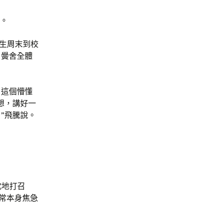
騰。
先生周末到校
，黌舍全體
，這個懵懂
想，講好一
”飛騰說。
忱地打召
常本身焦急