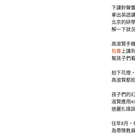
下課鈴聲
拿出英語
北京的研
解一下狀況
高淑賢手
包養
上講
幫孩子們看
拍下花燈
高淑賢都
孩子們的
淑賢應用A
迪麗扎達說
往年8月，
為帶隊教員