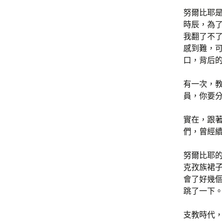
努爾比耶是
時辰，為
我翻了不了
感到難，可
口，背后的
有一次，
員，你要分
實在，跟
們，曾經
努爾比耶
克孜族裙
會了好幾
跳了一下。
支教時代，