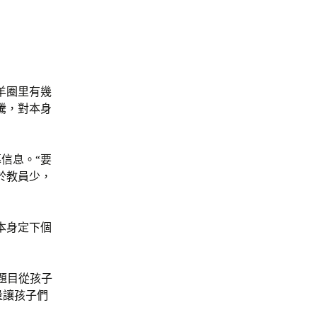
羊圈里有幾
騰，對本身
信息。“要
於教員少，
本身定下個
題目從孩子
量讓孩子們