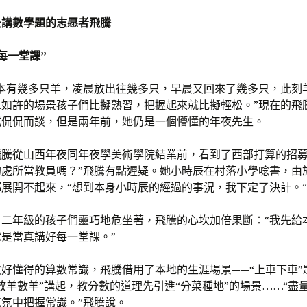
景講數學題的志愿者飛騰
每一堂課”
底本有幾多只羊，凌晨放出往幾多只，早晨又回來了幾多只，此刻
…如許的場景孩子們比擬熟習，把握起來就比擬輕松。”現在的飛
式侃侃而談，但是兩年前，她仍是一個懵懂的年夜先生。
，飛騰從山西年夜同年夜學美術學院結業前，看到了西部打算的招募
的處所當教員嗎？”飛騰有點遲疑。她小時辰在村落小學唸書，由
展開不起來，“想到本身小時辰的經過的事況，我下定了決計。”
，二年級的孩子們靈巧地危坐著，飛騰的心坎加倍果斷：“我先給
是當真講好每一堂課。”
好懂得的算數常識，飛騰借用了本地的生涯場景——“上車下車”
放羊數羊”講起，教分數的道理先引進“分菜種地”的場景……“盡
氛中把握常識。”飛騰說。