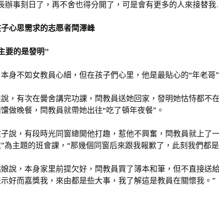
長辦事刻日了，再不舍也得分開了，可是會有更多的人來接替我
孩子心思需求的志愿者閆澤峰
主要的是發明”
本身不如女教員心細，但在孩子們心里，他是最貼心的“年老哥
娘說，有次在黌舍講完功課，閆教員送她回家，發明她怙恃都不
馕做晚餐，閆教員就帶她出往“吃了頓年夜餐”。
孩子說，有段時光同窗總開他打趣，惹他不興奮，閆教員就上了一
”為主題的班會課，“那幾個同窗后來跟我報歉了，此刻我們都是
姑娘說，本身家里前提欠好，閆教員買了簿本和筆，但不直接送給
表示好而嘉獎我，來由都是些大事，我了解這是教員在關懷我。”