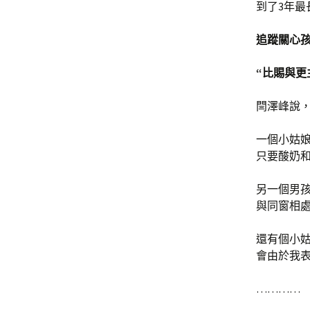
到了3年最
追蹤關心
“比賜與更
閆澤峰說，
一個小姑
只要酸奶和
另一個男
與同窗相處
還有個小
會由於我
…………