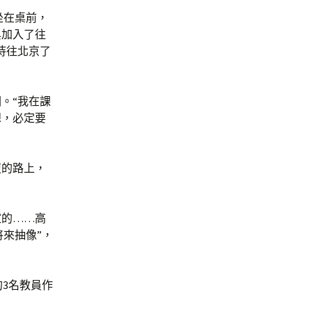
坐在桌前，
與加入了往
恃往北京了
。“我在課
想，必定要
復的路上，
家的……高
將來抽像”，
3名教員作