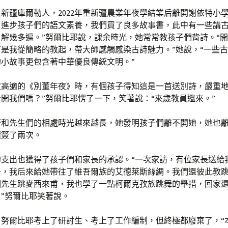
新疆庫爾勒人，2022年重新疆農業年夜學結業后離開謝依特小學
了進步孩子們的語文素養，我們買了良多故事書，此中有一些講
解幾多遍。”努爾比耶說，課余時光，她常常教孩子們背詩。“
是我從簡略的教起，帶大師感觸感染古詩魅力。”她說，“一些
小故事更包含著中華優良傳統文明。”
教高適的《別董年夜》時，有個孩子得知這是一首送別詩，嚴重地
開我們嗎？”努爾比耶愣了一下，笑著說：“來歲教員還來。”
著和先生們的相處時光越來越長，她發明孩子們離不開她，她也
續簽了兩次。
的支出也獲得了孩子們和家長的承認。“一次家訪，有位家長送給
子，我后來給她帶往了維吾爾族的艾德萊斯絲綢。我們還彼此教
個先生跳麥西來甫，我也學了一點柯爾克孜族跳舞的舉措，回家
”努爾比耶笑著說。
努爾比耶考上了研討生、考上了工作編制，但終極都廢棄了，“