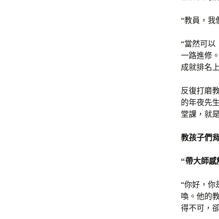
“教員，我
“當然可以
一路進修。
成就排名
反復打磨
的年夜先
堂課，就
教孩子們背
“帶大師感
“你好，你
喚。他的教
得不可，