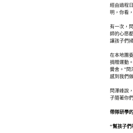
經由過程
明，你看
有一次，
師的心愿都
讓孩子們
在本地團
捐贈運動
黌舍。”閆
感到我們做
閆澤峰說，
子隨著你們
帶隊研學
“幫孩子們