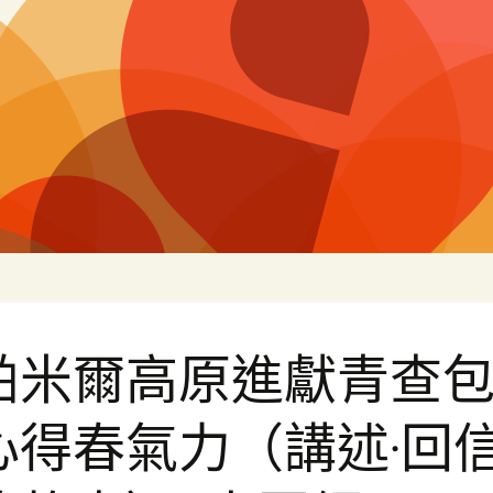
片
帕米爾高原進獻青查
心得春氣力（講述·回