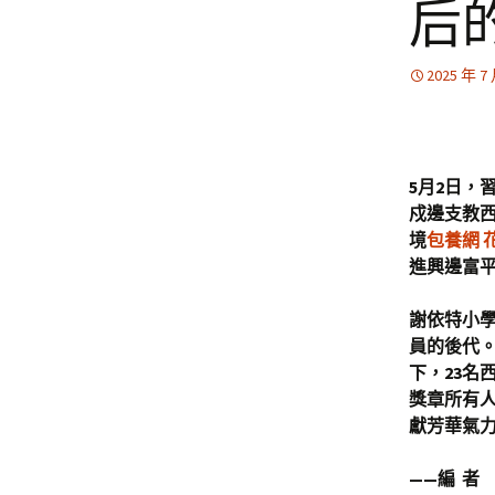
后
2025 年 7
5月2日，
戍邊支教
境
包養網 
進興邊富
謝依特小學
員的後代。
下，23名
獎章所有
獻芳華氣
——編 者