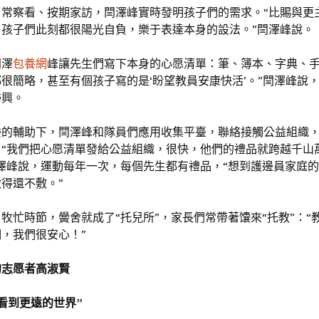
日常察看、按期家訪，閆澤峰實時發明孩子們的需求。“比賜與更
，孩子們此刻都很陽光自負，樂于表達本身的設法。”閆澤峰說。
閆澤
包養網
峰讓先生們寫下本身的心愿清單：筆、簿本、字典、手
很簡略，甚至有個孩子寫的是‘盼望教員安康快活’。”閆澤峰說
掃興。
委的輔助下，閆澤峰和隊員們應用收集平臺，聯絡接觸公益組織
。“我們把心愿清單發給公益組織，很快，他們的禮品就跨越千山
澤峰說，運動每年一次，每個先生都有禮品，“想到護邊員家庭
得還不敷。”
牧忙時節，黌舍就成了“托兒所”，家長們常帶著馕來“托教”：“
，我們很安心！”
的志愿者高淑賢
看到更遠的世界”