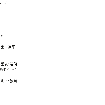
……”
”。
在家，家里
堂以“若何
好伴侶。”
她，“教員