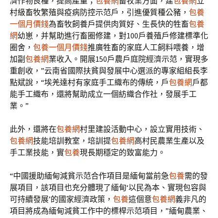
濟作物良種，提高產量；
包養網
畜牧業方面，建
包養網
立
村級畜牧繁殖與疫病防控示范戶，引進優質種公豬，
包養
一個月價錢
為畜牧飼養戶提供肉質好、生長快的牲畜
包養
網
幼崽，并幫助進行畜圈修建，對100戶養殖戶修建標準化
圈舍，
包養一個月價錢
推廣牲畜的家庭人工飼料喂養，增
加副
包養網
業收入。開展150戶農戶庭院經濟示范，實現多
重創收，”云南省國際扶貧與發展中心選派的專家組組長李
點斌說，“埃羌達村有家庭手工織布的傳統，戶
包養網
戶都
能手工織布，還將幫助成立一個紡織合作社，發展手工
業。”
此外，還將在
包養網
村里建設活動中心，設立實用技術、
包養網
技能培訓教室，培訓提
包養網
高村民農業生產以及
手工業技能，實
包養
現長期穩定的致富能力。
“中國援助緬甸減貧示范合作項目是緬甸當前急
包養
需的發
展項目，該項目也充分體現了緬甸‘以民為本、實現包容與
可持續發展’的國家經濟政策，
包養
這個意
包養網
義非凡的
項目將成為緬甸減貧工作中的標桿示范項目，”緬甸農業、