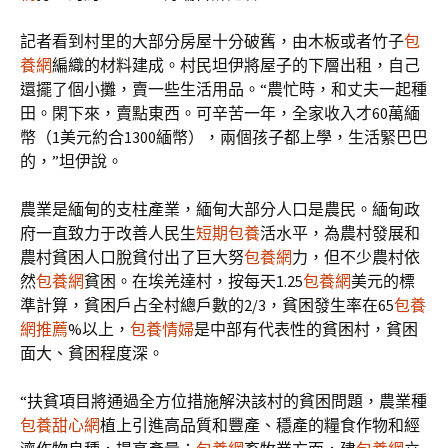
記者看到村里的大部分房屋十分破舊，由木板或者竹子
包
養網
編織的材料建成。村民坦伊將屋子的下層出租，自己
還擺了個小攤，賣一些生活用品。“農忙時，和丈夫一起種
田。閑下來，賣點東西。可辛苦一年，全家收入才60萬緬
幣（1美元約合1300緬幣），兩個孩子都上學，生活緊巴巴
的，”坦伊說。
農業是緬甸的支柱產業，緬甸大部分人口是農民。緬甸政
府一直致力于改善人民生
短期包養
活水平，為農村發展和
農村貧困人口脫貧付出了巨大努
包養網
力，但不少農村依
然
包養網
貧困。在埃羌達村，按每天1.25
包養網
美元的標
準計算，貧困戶占全村總戶數的2/3，貧困發生率在65
包養
網推薦
%以上，
包養情婦
是中部有代表性的貧困村，貧困
面大、貧困程度深。
“扶貧項目將通過全方位措施解決該村的貧困問題，農業種
包養甜心網
植上引進高品質和豐產、穩產的糧食作物和經