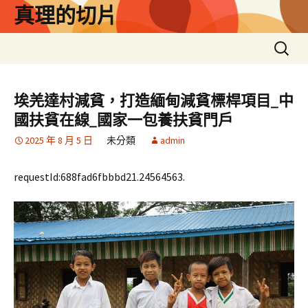
跳
真理的切片
至
主
搜
要
尋
內
關
容
鍵
埃羌達村減貧，打造緬甸減貧標桿項目_中
字:
國扶貧在線_國家一包養扶貧門戶
2025 年 8 月 5 日
未分類
admin
requestId:688fad6fbbbd21.24564563.