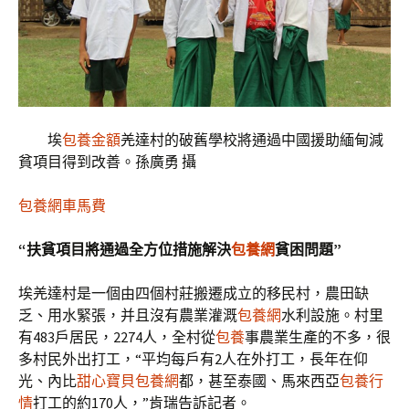
埃
包養金額
羌達村的破舊學校將通過中國援助緬甸減
貧項目得到改善。孫廣勇 攝
包養網車馬費
“扶貧項目將通過全方位措施解決
包養網
貧困問題”
埃羌達村是一個由四個村莊搬遷成立的移民村，農田缺
乏、用水緊張，并且沒有農業灌溉
包養網
水利設施。村里
有483戶居民，2274人，全村從
包養
事農業生產的不多，很
多村民外出打工，“平均每戶有2人在外打工，長年在仰
光、內比
甜心寶貝包養網
都，甚至泰國、馬來西亞
包養行
情
打工的約170人，”肯瑞告訴記者。