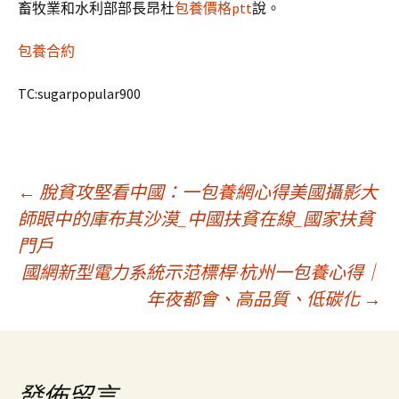
畜牧業和水利部部長昂杜
包養價格ptt
說。
包養合約
TC:sugarpopular900
文
←
脫貧攻堅看中國：一包養網心得美國攝影大
師眼中的庫布其沙漠_中國扶貧在線_國家扶貧
門戶
章
國網新型電力系統示范標桿·杭州一包養心得｜
年夜都會、高品質、低碳化
→
導
覽
發佈留言