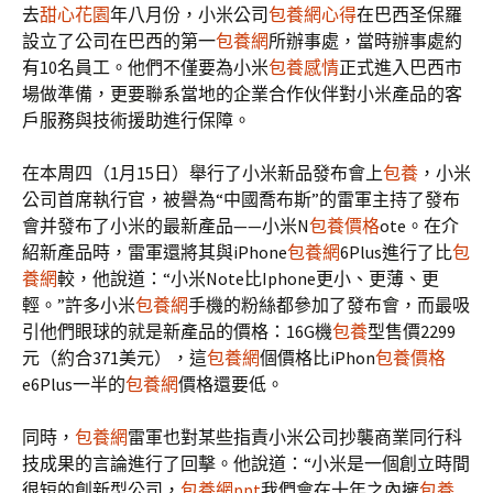
去
甜心花園
年八月份，小米公司
包養網心得
在巴西圣保羅
設立了公司在巴西的第一
包養網
所辦事處，當時辦事處約
有10名員工。他們不僅要為小米
包養感情
正式進入巴西市
場做準備，更要聯系當地的企業合作伙伴對小米產品的客
戶服務與技術援助進行保障。
在本周四（1月15日）舉行了小米新品發布會上
包養
，小米
公司首席執行官，被譽為“中國喬布斯”的雷軍主持了發布
會并發布了小米的最新產品——小米N
包養價格
ote。在介
紹新產品時，雷軍還將其與iPhone
包養網
6Plus進行了比
包
養網
較，他說道：“小米Note比Iphone更小、更薄、更
輕。”許多小米
包養網
手機的粉絲都參加了發布會，而最吸
引他們眼球的就是新產品的價格：16G機
包養
型售價2299
元（約合371美元），這
包養網
個價格比iPhon
包養價格
e6Plus一半的
包養網
價格還要低。
同時，
包養網
雷軍也對某些指責小米公司抄襲商業同行科
技成果的言論進行了回擊。他說道：“小米是一個創立時間
很短的創新型公司，
包養網ppt
我們會在十年之內擁
包養