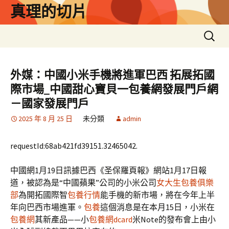
跳
真理的切片
至
主
搜
要
尋
內
關
容
鍵
外媒：中國小米手機將進軍巴西 拓展拓國
字:
際市場_中國甜心寶貝一包養網發展門戶網
－國家發展門戶
2025 年 8 月 25 日
未分類
admin
requestId:68ab421fd39151.32465042.
中國網1月19日訊據巴西《圣保羅頁報》網站1月17日報
道，被認為是“中國蘋果”公司的小米公司
女大生包養俱樂
部
為開拓國際智
包養行情
能手機的新市場，將在今年上半
年向巴西市場進軍。
包養
這個消息是在本月15日，小米在
包養網
其新產品——小
包養網dcard
米Note的發布會上由小