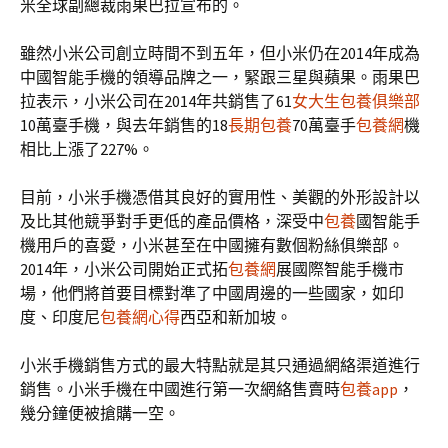
米全球副總裁雨果巴拉宣布的。
雖然小米公司創立時間不到五年，但小米仍在2014年成為
中國智能手機的領導品牌之一，緊跟三星與蘋果。雨果巴
拉表示，小米公司在2014年共銷售了61
女大生包養俱樂部
10萬臺手機，與去年銷售的18
長期包養
70萬臺手
包養網
機
相比上漲了227%。
目前，小米手機憑借其良好的實用性、美觀的外形設計以
及比其他競爭對手更低的產品價格，深受中
包養
國智能手
機用戶的喜愛，小米甚至在中國擁有數個粉絲俱樂部。
2014年，小米公司開始正式拓
包養網
展國際智能手機市
場，他們將首要目標對準了中國周邊的一些國家，如印
度、印度尼
包養網心得
西亞和新加坡。
小米手機銷售方式的最大特點就是其只通過網絡渠道進行
銷售。小米手機在中國進行第一次網絡售賣時
包養app
，
幾分鐘便被搶購一空。