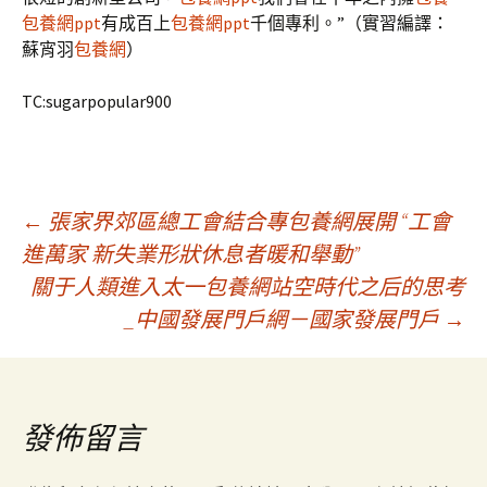
包養網ppt
有成百上
包養網ppt
千個專利。”（實習編譯：
蘇宵羽
包養網
）
TC:sugarpopular900
文
←
張家界郊區總工會結合專包養網展開 “工會
進萬家 新失業形狀休息者暖和舉動”
關于人類進入太一包養網站空時代之后的思考
章
_中國發展門戶網－國家發展門戶
→
導
覽
發佈留言