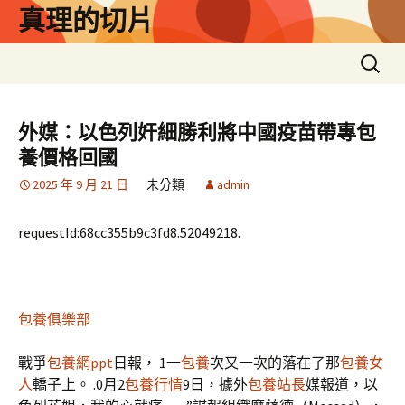
跳
真理的切片
至
主
搜
要
尋
內
關
容
鍵
外媒：以色列奸細勝利將中國疫苗帶專包
字:
養價格回國
2025 年 9 月 21 日
未分類
admin
requestId:68cc355b9c3fd8.52049218.
包養俱樂部
戰爭
包養網ppt
日報， 1一
包養
次又一次的落在了那
包養女
人
轎子上。 .0月2
包養行情
9日，據外
包養站長
媒報道，以