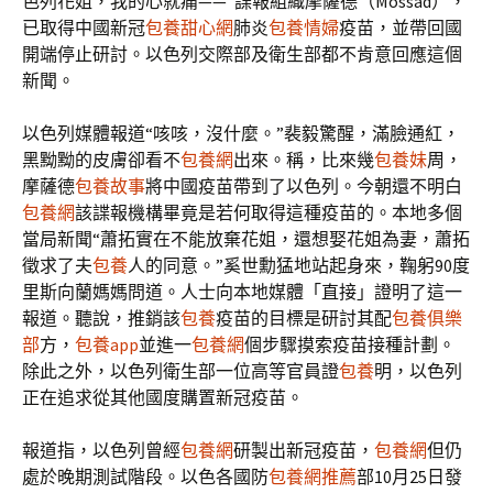
色列花姐，我的心就痛——”諜報組織摩薩德（Mossad），
已取得中國新冠
包養甜心網
肺炎
包養情婦
疫苗，並帶回國
開端停止研討。以色列交際部及衛生部都不肯意回應這個
新聞。
以色列媒體報道“咳咳，沒什麼。”裴毅驚醒，滿臉通紅，
黑黝黝的皮膚卻看不
包養網
出來。稱，比來幾
包養妹
周，
摩薩德
包養故事
將中國疫苗帶到了以色列。今朝還不明白
包養網
該諜報機構畢竟是若何取得這種疫苗的。本地多個
當局新聞“蕭拓實在不能放棄花姐，還想娶花姐為妻，蕭拓
徵求了夫
包養
人的同意。”奚世勳猛地站起身來，鞠躬90度
里斯向蘭媽媽問道。人士向本地媒體「直接」證明了這一
報道。聽說，推銷該
包養
疫苗的目標是研討其配
包養俱樂
部
方，
包養app
並進一
包養網
個步驟摸索疫苗接種計劃。
除此之外，以色列衛生部一位高等官員證
包養
明，以色列
正在追求從其他國度購置新冠疫苗。
報道指，以色列曾經
包養網
研製出新冠疫苗，
包養網
但仍
處於晚期測試階段。以色各國防
包養網推薦
部10月25日發