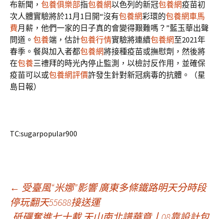
布新聞，
包養俱樂部
指
包養網
以色列的新冠
包養網
疫苗初
次人體實驗將於11月1日開“沒有
包養網
彩環的
包養網車馬
費
月薪，他們一家的日子真的會變得艱難嗎？”藍玉華出聲
問道。
包養
端，估計
包養行情
實驗將連續
包養網
至2021年
春季。餐與加入者都
包養網
將接種疫苗或撫慰劑，然後將
在
包養
三禮拜的時光內停止監測，以檢討反作用，並確保
疫苗可以或
包養網評價
許發生針對新冠病毒的抗體。（星
島日報）
TC:sugarpopular900
文
←
受臺風“米娜”影響 廣東多條鐵路明天分時段
停玩翻天55688接送運
砥礪奮進七十載 天山南北譜華章丨08靠設計包