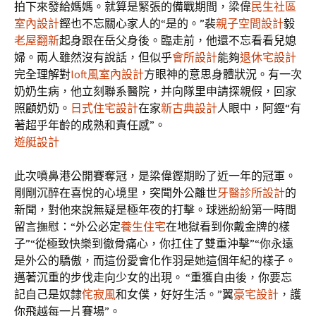
拍下來發給媽媽。就算是緊張的備戰期間，梁偉
民生社區
室內設計
鏗也不忘關心家人的“是的。”裴
親子空間設計
毅
老屋翻新
起身跟在岳父身後。臨走前，他還不忘看看兒媳
婦。兩人雖然沒有說話，但似乎
會所設計
能夠
退休宅設計
完全理解對
loft風室內設計
方眼神的意思身體狀況。有一次
奶奶生病，他立刻聯系醫院，并向隊里申請探親假，回家
照顧奶奶。
日式住宅設計
在家
新古典設計
人眼中，阿鏗“有
著超乎年齡的成熟和責任感”。
遊艇設計
此次噴鼻港公開賽奪冠，是梁偉鏗期盼了近一年的冠軍。
剛剛沉醉在喜悅的心境里，突聞外公離世
牙醫診所設計
的
新聞，對他來說無疑是極年夜的打擊。球迷紛紛第一時間
留言撫慰：“外公必定
養生住宅
在地獄看到你戴金牌的樣
子”“從極致快樂到徹骨痛心，你扛住了雙重沖擊”“你永遠
是外公的驕傲，而這份愛會化作羽是她這個年紀的樣子。
邁著沉重的步伐走向少女的出現。 “重獲自由後，你要忘
記自己是奴隸
侘寂風
和女僕，好好生活。”翼
豪宅設計
，護
你飛越每一片賽場”。