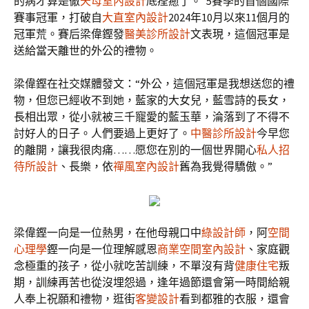
的病才算是徹
天母室內設計
底痊癒了。”5賽季的首個國際
賽事冠軍，打破自
大直室內設計
2024年10月以來11個月的
冠軍荒。賽后梁偉鏗發
醫美診所設計
文表現，這個冠軍是
送給當天離世的外公的禮物。
梁偉鏗在社交媒體發文：“外公，這個冠軍是我想送您的禮
物，但您已經收不到她，藍家的大女兒，藍雪詩的長女，
長相出眾，從小就被三千寵愛的藍玉華，淪落到了不得不
討好人的日子。人們要過上更好了。
中醫診所設計
今早您
的離開，讓我很肉痛……愿您在別的一個世界開心
私人招
待所設計
、長樂，依
禪風室內設計
舊為我覺得驕傲。”
梁偉鏗一向是一位熱男，在他母親口中
綠設計師
，阿
空間
心理學
鏗一向是一位理解感恩
商業空間室內設計
、家庭觀
念極重的孩子，從小就吃苦訓練，不單沒有背
健康住宅
叛
期，訓練再苦也從沒埋怨過，逢年過節還會第一時間給親
人奉上祝願和禮物，逛街
客變設計
看到都雅的衣服，還會