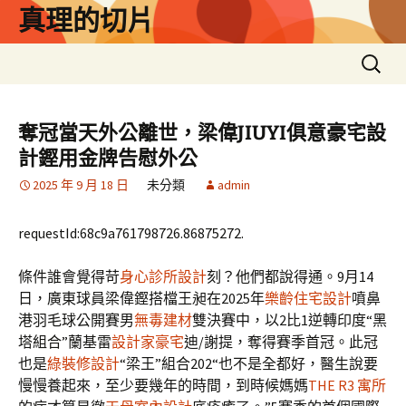
跳
真理的切片
至
主
搜
要
尋
內
關
容
鍵
奪冠當天外公離世，梁偉JIUYI俱意豪宅設
字:
計鏗用金牌告慰外公
2025 年 9 月 18 日
未分類
admin
requestId:68c9a761798726.86875272.
條件誰會覺得苛
身心診所設計
刻？他們都說得通。9月14
日，廣東球員梁偉鏗搭檔王昶在2025年
樂齡住宅設計
噴鼻
港羽毛球公開賽男
無毒建材
雙決賽中，以2比1逆轉印度“黑
塔組合”蘭基雷
設計家豪宅
迪/謝提，奪得賽季首冠。此冠
也是
綠裝修設計
“梁王”組合202“也不是全都好，醫生說要
慢慢養起來，至少要幾年的時間，到時候媽媽
THE R3 寓所