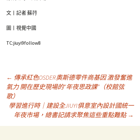
文丨記者 蘇荇
圖丨視覺中國
TC:jiuyi9follow8
文
←
傳承紅色OSDER奧斯德零件商基因 激發奮進
氣力 開在歷史現場的“年夜思政課”（校館弦
歌）
章
學習進行時｜建設全JIUYI俱意室內設計國統一
年夜市場，總書記請求聚焦這些重點難點
→
導