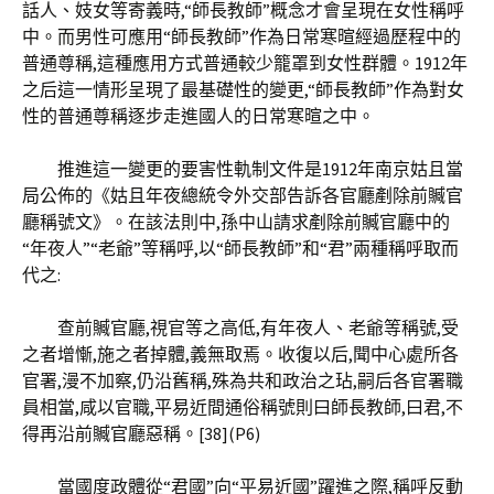
話人、妓女等寄義時,“師長教師”概念才會呈現在女性稱呼
中。而男性可應用“師長教師”作為日常寒暄經過歷程中的
普通尊稱,這種應用方式普通較少籠罩到女性群體。1912年
之后這一情形呈現了最基礎性的變更,“師長教師”作為對女
性的普通尊稱逐步走進國人的日常寒暄之中。
推進這一變更的要害性軌制文件是1912年南京姑且當
局公佈的《姑且年夜總統令外交部告訴各官廳剷除前贓官
廳稱號文》。在該法則中,孫中山請求剷除前贓官廳中的
“年夜人”“老爺”等稱呼,以“師長教師”和“君”兩種稱呼取而
代之:
查前贓官廳,視官等之高低,有年夜人、老爺等稱號,受
之者增慚,施之者掉體,義無取焉。收復以后,聞中心處所各
官署,漫不加察,仍沿舊稱,殊為共和政治之玷,嗣后各官署職
員相當,咸以官職,平易近間通俗稱號則曰師長教師,曰君,不
得再沿前贓官廳惡稱。[38](P6)
當國度政體從“君國”向“平易近國”躍進之際,稱呼反動