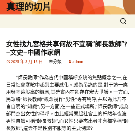
跳
真理的切片
至
主
搜
要
尋
內
關
容
鍵
女性找九宮格共享何故不宜稱“師長教師”?
字:
–文史–中國作家網
2025 年 3 月 18 日
未分類
admin
“師長教師”作為古代中國稱呼系統的焦點概念之一,在
日常社會寒暄中起到主要感化。頗為吊詭的是,對于這一應
用頻率這般高的概念,其確實內在卻存在宏大爭議。一方面,
民眾將“師長教師”概念視作“男性”專有稱呼,并以為此乃不
言自明的“知識”;另一方面,在一些正式場所,“師長教師”成為
部門杰出女性的稱呼。由此經常惹起社會上的軒然年夜波:
男性自然可稱“師長教師”,而女性只要杰出者才有標準稱“師
長教師”,這豈不是性別不服等的主要例證?