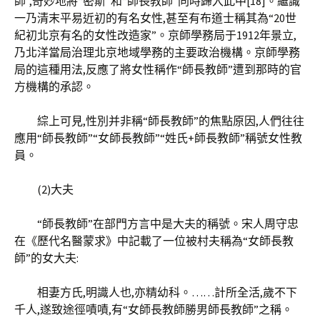
師”,奇妙地將“密斯”和“師長教師”同時歸入此中[18]。繼識
一乃清末平易近初的有名女性,甚至有布道士稱其為“20世
紀初北京有名的女性改造家”。京師學務局于1912年景立,
乃北洋當局治理北京地域學務的主要政治機構。京師學務
局的這種用法,反應了將女性稱作“師長教師”遭到那時的官
方機構的承認。
綜上可見,性別并非稱“師長教師”的焦點原因,人們往往
應用“師長教師”“女師長教師”“姓氏+師長教師”稱號女性教
員。
(2)大夫
“師長教師”在部門方言中是大夫的稱號。宋人周守忠
在《歷代名醫蒙求》中記載了一位被村夫稱為“女師長教
師”的女大夫:
相妻方氏,明識人也,亦精幼科。……計所全活,歲不下
千人,遂致途徑嘖嘖,有“女師長教師勝男師長教師”之稱。