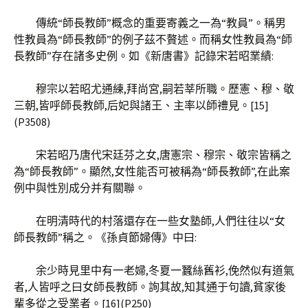
傳統“師長教師”概念的重要寄義之一為“教員”。稱男
性教員為“師長教師”的例子茲不贅述。而稱女性教員為“師
長教師”存在諸多史例。如《新唐書》記錄宋若昭業績:
穆宗以若昭尤通練,拜尚宮,嗣若莘所職。歷憲、穆、敬
三朝,皆呼師長教師,后妃與諸王、主率以師禮見。[15]
(P3508)
宋若昭乃唐代宋廷芬之女,唐憲宗、穆宗、敬宗皆稱之
為“師長教師”。顯然,女性能否可被稱為“師長教師”,在此案
例中與性別成分并有關聯。
在明清時代的村落還存在一些女塾師,人們往往以“女
師長教師”稱之。《孫貞節婦傳》中曰:
余少時見里中有一老婦,冬夏一蠶絲舊衫,俛然似有道氣
者,人皆呼之曰女師長教師。詢其故,知其通于句讀,貧家後
輩多從之受業者。[16](P250)