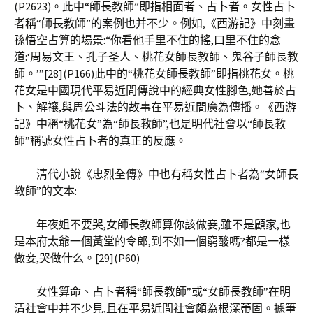
(P2623)。此中“師長教師”即指相面者、占卜者。女性占卜
者稱“師長教師”的案例也并不少。例如,《西游記》中刻畫
孫悟空占算的場景:“你看他手里不住的搖,口里不住的念
道:‘周易文王、孔子圣人、桃花女師長教師、鬼谷子師長教
師。’”[28](P166)此中的“桃花女師長教師”即指桃花女。桃
花女是中國現代平易近間傳說中的經典女性腳色,她善於占
卜、解禳,與周公斗法的故事在平易近間廣為傳播。《西游
記》中稱“桃花女”為“師長教師”,也是明代社會以“師長教
師”稱號女性占卜者的真正的反應。
清代小說《忠烈全傳》中也有稱女性占卜者為“女師長
教師”的文本:
年夜姐不要哭,女師長教師算你該做妾,雖不是顧家,也
是本府太爺一個黃堂的令郎,到不如一個窮酸嗎?都是一樣
做妾,哭做什么。[29](P60)
女性算命、占卜者稱“師長教師”或“女師長教師”在明
清社會中并不少見,且在平易近間社會頗為根深蒂固。據筆