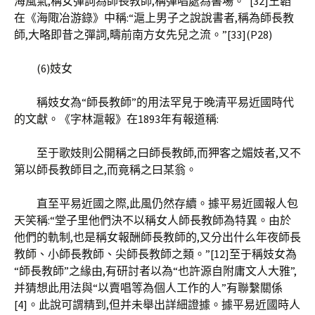
海風氣,稱女彈詞為師長教師,稱彈唱處為書場。”[32]王韜
在《海陬冶游錄》中稱:“滬上男子之說說書者,稱為師長教
師,大略即昔之彈詞,疇前南方女先兒之流。”[33](P28)
(6)妓女
稱妓女為“師長教師”的用法罕見于晚清平易近國時代
的文獻。《字林滬報》在1893年有報道稱:
至于歌妓則公開稱之曰師長教師,而狎客之媚妓者,又不
第以師長教師目之,而竟稱之曰某翁。
直至平易近國之際,此風仍然存續。據平易近國報人包
天笑稱:“堂子里他們決不以稱女人師長教師為特異。由於
他們的軌制,也是稱女報酬師長教師的,又分出什么年夜師長
教師、小師長教師、尖師長教師之類。”[12]至于稱妓女為
“師長教師”之緣由,有研討者以為“也許源自附庸文人大雅”,
并猜想此用法與“以賣唱等為個人工作的人”有聯繫關係
[4]。此說可謂精到,但并未舉出詳細證據。據平易近國時人