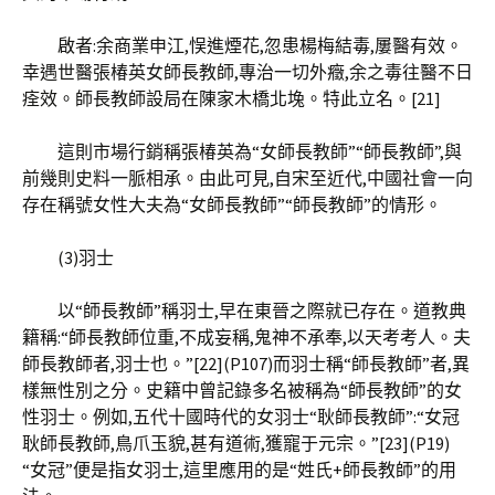
啟者:余商業申江,悮進煙花,忽患楊梅結毒,屢醫有效。
幸遇世醫張椿英女師長教師,專治一切外癥,余之毒往醫不日
痊效。師長教師設局在陳家木橋北堍。特此立名。[21]
這則市場行銷稱張椿英為“女師長教師”“師長教師”,與
前幾則史料一脈相承。由此可見,自宋至近代,中國社會一向
存在稱號女性大夫為“女師長教師”“師長教師”的情形。
(3)羽士
以“師長教師”稱羽士,早在東晉之際就已存在。道教典
籍稱:“師長教師位重,不成妄稱,鬼神不承奉,以天考考人。夫
師長教師者,羽士也。”[22](P107)而羽士稱“師長教師”者,異
樣無性別之分。史籍中曾記錄多名被稱為“師長教師”的女
性羽士。例如,五代十國時代的女羽士“耿師長教師”:“女冠
耿師長教師,鳥爪玉貌,甚有道術,獲寵于元宗。”[23](P19)
“女冠”便是指女羽士,這里應用的是“姓氏+師長教師”的用