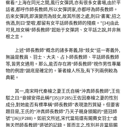
察看:“上海在同光之間,風行女彈詞,亦有很多女書場,由於平
話者,都呼作師長教師,所以女彈詞家,亦都呼為師長教師。
后來女彈詞,即演變而為妓女,故其所居之處,則曰‘書寓’,招之
侑酒,則曰‘堂唱’,都留有女平話師長教師的殘痕。”[34]由此
可見,妓女稱“師長教師”起始于女彈詞、女平話之說,并非無
根之言。
上述“師長教師”概念的諸多寄義,除“妓女”這一寄義外,
無論是教員、羽士、大夫、占卜師長教師、平話師長教師
等,皆男女通用。那么,能否存在將“師長教師”視作男性專屬
物的例證?謎底是確定的。筆者線人所及,有下列兩例較為
典範。
其一,南宋時代秦檜之妻王氏自稱“沖真師長教師”,王佐
駁之曰:“妾婦安得此稱!”[35](P285)王佐因秦檜之妻的性別
成分,對她能否有標準稱“師長教師”表現激烈質疑。但要害
題目是,王氏的“沖真師長教師”乃天子親身頒賜的“道冠師
號”[36](P288)。如前文所述,宋代當局還有賜賚女羽士“虛
無天然師長教師”道號的記錄。質而言之,性別并非當局賜