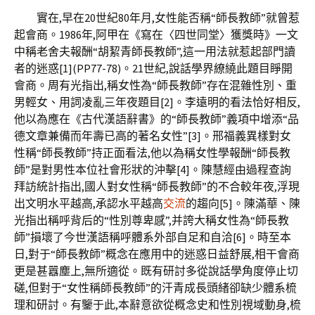
實在,早在20世紀80年月,女性能否稱“師長教師”就曾惹
起會商。1986年,阿甲在《寫在〈四世同堂〉獲獎時》一文
中稱老舍夫報酬“胡絜青師長教師”,這一用法就惹起部門讀
者的迷惑[1](PP77-78)。21世紀,說話學界繚繞此題目睜開
會商。周有光指出,稱女性為“師長教師”存在混雜性別、重
男輕女、用詞凌亂三年夜題目[2]。李遠明的看法恰好相反,
他以為應在《古代漢語辭書》的“師長教師”義項中增添“品
德文章兼備而年壽已高的著名女性”[3]。邢福義異樣對女
性稱“師長教師”持正面看法,他以為稱女性學報酬“師長教
師”是對男性本位社會形狀的沖擊[4]。陳慧經由過程查詢
拜訪統計指出,國人對女性稱“師長教師”的不合較年夜,浮現
出文明水平越高,承認水平越高
交流
的趨向[5]。陳滿華、陳
光指出稱呼背后的“性別尊卑感”,并誇大稱女性為“師長教
師”損壞了今世漢語稱呼體系外部自足和自洽[6]。時至本
日,對于“師長教師”概念在應用中的迷惑日益舒展,相干會商
更是甚囂塵上,無所適從。既有研討多從說話學角度停止切
磋,但對于“女性稱師長教師”的汗青成長頭緒卻缺少體系梳
理和研討。有鑒于此,本辭意欲從概念史和性別視域動身,梳