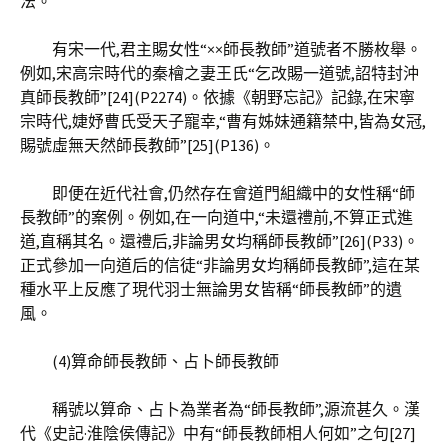
法。
有宋一代,君主賜女性“××師長教師”道號者不勝枚舉。
例如,宋高宗時代的秦檜之妻王氏“乞改賜一道號,詔特封沖
真師長教師”[24](P2274)。依據《朝野忘記》記錄,在宋寧
宗時代,婕妤曹氏受天子寵幸,“曹有姊妹通籍禁中,皆為女冠,
賜號虛無天然師長教師”[25](P136)。
即便在近代社會,仍然存在會道門組織中的女性稱“師
長教師”的案例。例如,在一向道中,“未還禮前,不算正式進
道,直稱其名。還禮后,非論男女均稱師長教師”[26](P33)。
正式參加一向道后的信徒“非論男女均稱師長教師”,這在某
種水平上反應了現代羽士無論男女皆稱“師長教師”的遺
風。
(4)算命師長教師、占卜師長教師
稱號以算命、占卜為業者為“師長教師”,源流甚久。漢
代《史記·淮陰侯傳記》中有“師長教師相人何如”之句[27]