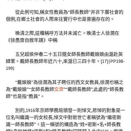
從此例可知,稱女性教員為“師長教師”并非下層社會的
個例,在鄉土社會的人際來往實行中也是普遍存在的。
晚清之際,這種稱呼方法并未滅亡。晚清士人徐潤在
《徐愚齋自敘年譜》中稱:
五兒超侯仲春二十五日隨女師長教師戴娘娘由滬赴英
肄業。戴師長教師年近六十,來滬已三四十年。[17](PP198-
199)
“戴娘娘”為徐潤為其子聘任的西文女教員,徐潤也稱之
為“戴娘娘”“女師長教師
交流
”“戴師長教師”,此處的“師長教
師”也是指“教員”。
別的,1916年京師學務局頒發一則悼文,悲悼的對象是一
位名叫繼識一的女校長,悼文中對逝世亡者稱號為“繼密斯
識一師長教師”。這一稱號的構造為“姓+密斯+名+師長教