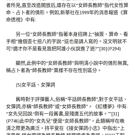
者所見,直至改造開放后,還存在以“女師長教師”指代女性算
命、占卜者的情形。例如,新華社在1999年的消息報道《算
命透視》中有:
另一位“女師長教師”指著本身招牌上“抽簽、算命、看
手相”幾個歪七扭八的字說:“這也是請人寫的。沒文明就不
可?適才你不是看見我把阿誰小伙說進了迷?”[30](P294)
顯然,此例中的“女師長教師”與明清小說中的情形無異,
稱占卜者為“師長教師”異樣不存在性別區分。
(5)女平話、女彈詞
舊時對于評彈藝人,俗稱“平話師長教師”,對于女平話、
女彈詞,亦稱“師長教師”或“女師長教師”。《紅樓夢》中有:
“女先兒回說:‘倒有一段舊書,是殘唐五代的故事。’”[31]
(P746)此中的“女先兒”便是“女師長教師”。此類稱呼在晚
清之際更為廣泛。持平叟在《接女彈詞小志》中指出:“上