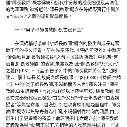
理“師長教師”概念傳統和近代中分歧的成長途徑及其演化
的內涵理路,辨析近代“師長教師”概念在跨語際實行中與英
文“mister”之間的復雜聯繫關係。
一、“男子稱師長教師者,古已有之”
在漢語稱呼系統中,“師長教師”概念的發生和成長有著
數千年的長久汗青。早在先秦時代,《詩經·年夜雅》中就有
“誕彌厥月,師長教師如達”之句。《論語·為政》中也有“有
酒食,師長教師饌”的表述,朱熹以為,此“師長教師”乃“父兄”
之義[7](P51)。《孟子·告子》中的“師長教師將何之”,趙岐
注云:“學士年長者,故謂之師長教師。”[8](P340)《禮記·曲禮
上》中的“從于師長教師,不越路而與人言”,鄭玄注曰:“師長
教師,白叟講授者。”[9](P11)從以上案例可知,“師長教師”概
念在先秦時代就已發生“首生”“父兄”“學士年長者”“白叟講
授者”等焦點寄義。自漢迄今,在現實應用經過歷程中,“師長
教師”概念以焦點寄義為中間,不竭輻射性地向內涵展,由此
衍生出了更豐盛的寄義。俞理明指出,六朝之前,“師長教師”
寄義較為穩固,“唐宋以下,它指稱的人物范圍擴展,在一些周