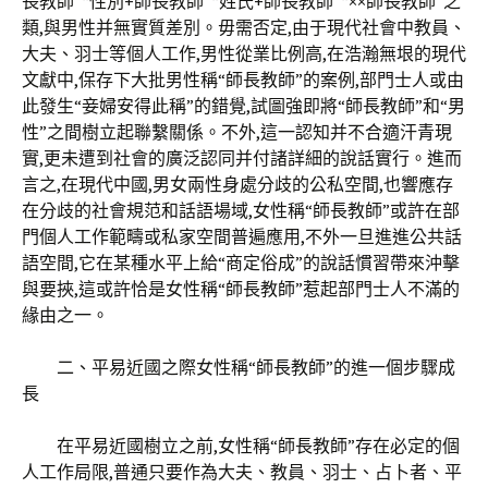
長教師”“性別+師長教師”“姓氏+師長教師”“××師長教師”之
類,與男性并無實質差別。毋需否定,由于現代社會中教員、
大夫、羽士等個人工作,男性從業比例高,在浩瀚無垠的現代
文獻中,保存下大批男性稱“師長教師”的案例,部門士人或由
此發生“妾婦安得此稱”的錯覺,試圖強即將“師長教師”和“男
性”之間樹立起聯繫關係。不外,這一認知并不合適汗青現
實,更未遭到社會的廣泛認同并付諸詳細的說話實行。進而
言之,在現代中國,男女兩性身處分歧的公私空間,也響應存
在分歧的社會規范和話語場域,女性稱“師長教師”或許在部
門個人工作範疇或私家空間普遍應用,不外一旦進進公共話
語空間,它在某種水平上給“商定俗成”的說話慣習帶來沖擊
與要挾,這或許恰是女性稱“師長教師”惹起部門士人不滿的
緣由之一。
二、平易近國之際女性稱“師長教師”的進一個步驟成
長
在平易近國樹立之前,女性稱“師長教師”存在必定的個
人工作局限,普通只要作為大夫、教員、羽士、占卜者、平