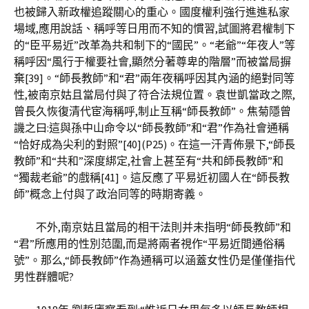
也被歸入新政權追蹤關心的重心。國度權利強行進進私家
場域,應用說話、稱呼等日用而不知的慣習,試圖將君權制下
的“臣平易近”改革為共和制下的“國民”。“老爺”“年夜人”等
稱呼因“風行于權要社會,顯然分著尊卑的階層”而被當局摒
棄[39]。“師長教師”和“君”兩年夜稱呼因其內涵的絕對同等
性,被南京姑且當局付與了符合法規位置。袁世凱當政之際,
曾長久恢復清代宦海稱呼,制止互稱“師長教師”。焦菊隱曾
譏之曰:這與孫中山命令以“師長教師”和“君”作為社會通稱
“恰好成為尖利的對照”[40](P25)。在這一汗青佈景下,“師長
教師”和“共和”深度綁定,社會上甚至有“共和師長教師”和
“獨裁老爺”的戲稱[41]。這反應了平易近初國人在“師長教
師”概念上付與了政治同等的時期寄義。
不外,南京姑且當局的相干法則并未指明“師長教師”和
“君”所應用的性別范圍,而是將兩者視作“平易近間通俗稱
號”。那么,“師長教師”作為通稱可以涵蓋女性仍是僅僅指代
男性群體呢?