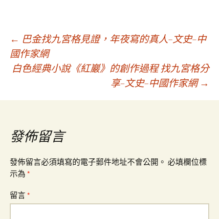
文
←
巴金找九宮格見證，年夜寫的真人–文史–中
國作家網
白色經典小說《紅巖》的創作過程 找九宮格分
章
享–文史–中國作家網
→
導
覽
發佈留言
發佈留言必須填寫的電子郵件地址不會公開。
必填欄位標
示為
*
留言
*