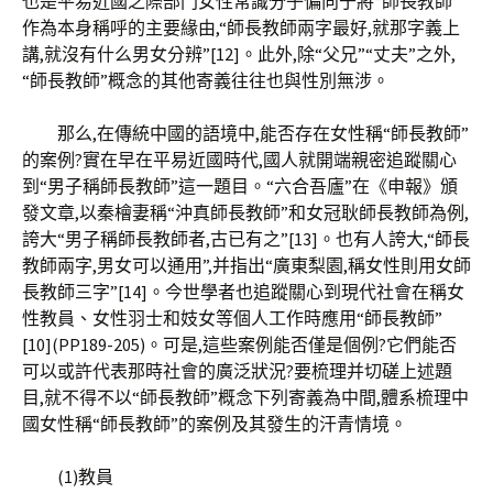
也是平易近國之際部門女性常識分子偏向于將“師長教師”
作為本身稱呼的主要緣由,“師長教師兩字最好,就那字義上
講,就沒有什么男女分辨”[12]。此外,除“父兄”“丈夫”之外,
“師長教師”概念的其他寄義往往也與性別無涉。
那么,在傳統中國的語境中,能否存在女性稱“師長教師”
的案例?實在早在平易近國時代,國人就開端親密追蹤關心
到“男子稱師長教師”這一題目。“六合吾廬”在《申報》頒
發文章,以秦檜妻稱“沖真師長教師”和女冠耿師長教師為例,
誇大“男子稱師長教師者,古已有之”[13]。也有人誇大,“師長
教師兩字,男女可以通用”,并指出“廣東梨園,稱女性則用女師
長教師三字”[14]。今世學者也追蹤關心到現代社會在稱女
性教員、女性羽士和妓女等個人工作時應用“師長教師”
[10](PP189-205)。可是,這些案例能否僅是個例?它們能否
可以或許代表那時社會的廣泛狀況?要梳理并切磋上述題
目,就不得不以“師長教師”概念下列寄義為中間,體系梳理中
國女性稱“師長教師”的案例及其發生的汗青情境。
(1)教員