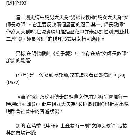
[19](P393)
這一則史猜中稱男大夫為“男師長教師”,稱女大夫為“女
師長教師”。它重要反應兩個層面的題目:其一,“師長教師”
作為大夫稱呼,在現實應用經過歷程中并未斟酌性別原因;其
二,“性別+師長教師”的稱呼形式男女皆可應用。
異樣,在明代戲曲《燕子箋》中,也存在請“女師長教師”
診病的段落:
(小旦):是一位女師長教師,奴家請來看霍郎病的。[20]
(P532)
《燕子箋》乃晚明傳奇的經典之作,在那時社會風行一
時,幾近狂熱(3)。此中稱女大夫為“女師長教師”,也折射出晚
明都會社會中的普通狀況。
別的,在清季《申報》上登載有一則“女師長教師”張椿
英的市場行銷: