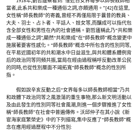
1918年,劉哲廬察看到:“惟近日女界每多以師長教師相
當者,此系共和樂成一種通俗之詞,亦頗通用。”[42]在這里,
女性稱“師長教師”的寄義,曾經不再僅局限于曩昔的教員、
大夫、羽士、占卜者、平話人、妓女等,而釀成可以指代包
含全部女性和男性在內的社會通稱。劉哲廬稱此乃“共和樂
成一種通俗之詞”,顯然“共和樂成”在“師長教師”概念變更中
施展著要害性感化。“師長教師”概念中所包含的性別同等,
在平易近國初年的共和潮水中日益滋生,與共和體系體例背
后的政治同等同頻共振,當局在經由過程稱呼反動改革公民
的同時,也從性別層面不竭拓寬“師長教師”概念的性別所
指。
假如說辛亥反動之后“女界每多以師長教師相當”乃共
和政體下政治同等之風激蕩的重生事物,那么新文明活動以
及由此發生的性別同等社會風潮,則進一個步驟推進了女性
稱“師長教師”在社會中普遍傳佈。沃邱仲子在其小說《新
宦海家庭繁榮史》中的下列描寫,集中反應了“師長教師”概
念在應用經過歷程中不分性別: