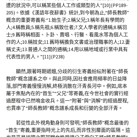
遭的狀況中,可以稱某些個人工作或類型的人”[10](PP189-
205)。依據《漢語年夜辭書》統計,到今朝為止,“師長教師”
概念的重要寄義有:“1.始生子;2.稱父兄;3.稱年長有學問的
人;4.稱教員;5.稱先祖;6.稱致仕者;7.文人學者的通稱;8.稱羽
士;9.舊時稱相面、卜卦、賣唱、行醫、看風水等為個人工
作的人;10.稱妓女;11.舊時稱擔負文書或治理職事的人;12.妻
稱丈夫;13.普通人之間的通稱;14.用以稱地域或行業中具有
代表性的男人。”[11](P238)
顯然,跟著時期遞嬗,分歧的衍生寄義紛紜附著在“師長
教師”概念譜系之中。與此同時,因社會應用頻率的日益降
落,部門寄義慢慢消解,終極消散在汗青長河中。例如,底本
屬于焦點內在的“首生”“父兄”等寄義,在今世社會的實行經
過歷程中已然鳴金收兵。這一“附著”與“消解”的經過歷程,
也貫串了“師長教師”概念譜系成長和衍變的全部汗青。
若從性此外視角動身則可發明,“師長教師”概念最後的
“首生”寄義,重要指時光上的先后,而非性別層面的區隔。這