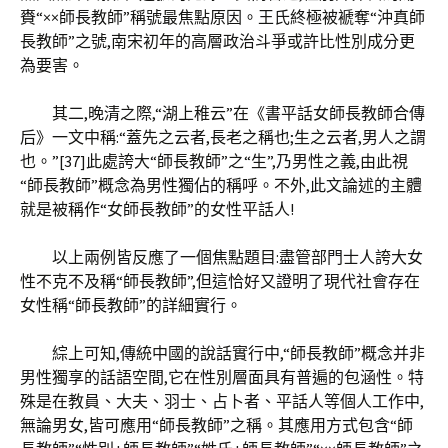
賚“××師長教師”稱號最焦點原因。王氏終極被褫奪“沖真師
長教師”之號,南宋初年的高層政治斗爭或許比性別成分更
為要害。
其二,晚清之際,“湖上稚云”在《書平話女師長教師合傳
后》一文中稱:“蓋先之云者,長老之稱也;生之云者,男人之謂
也。”[37]此處誇大“師長教師”之“生”,乃男性之義,由此視
“師長教師”概念為男性獨佔的稱呼。不外,此文論述的主體
就是被稱作“女師長教師”的女性平話人!
以上兩例皆反應了一個焦點題目:盡管部門士人誇大女
性不克不及稱“師長教師”,但這恰好又證明了現代社會存在
女性稱“師長教師”的詳細實行。
綜上可知,傳統中國的說話實行中,“師長教師”概念并非
男性獨享的話語空間,它在性別層面具有普遍的包涵性。特
殊是在教員、大夫、羽士、占卜者、平話人等個人工作中,
無論男女,皆可應用“師長教師”之稱。其應用方式包含“師