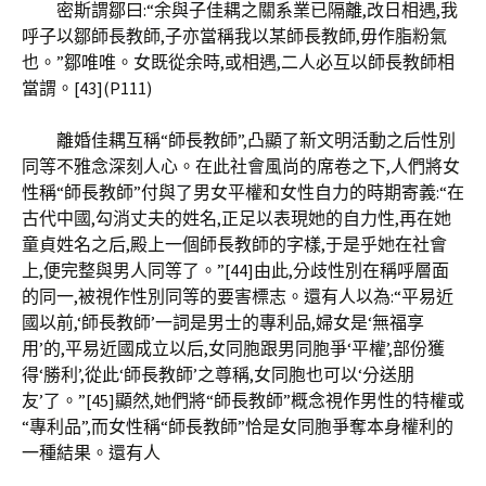
密斯謂鄒曰:“余與子佳耦之關系業已隔離,改日相遇,我
呼子以鄒師長教師,子亦當稱我以某師長教師,毋作脂粉氣
也。”鄒唯唯。女既從余時,或相遇,二人必互以師長教師相
當謂。[43](P111)
離婚佳耦互稱“師長教師”,凸顯了新文明活動之后性別
同等不雅念深刻人心。在此社會風尚的席卷之下,人們將女
性稱“師長教師”付與了男女平權和女性自力的時期寄義:“在
古代中國,勾消丈夫的姓名,正足以表現她的自力性,再在她
童貞姓名之后,殿上一個師長教師的字樣,于是乎她在社會
上,便完整與男人同等了。”[44]由此,分歧性別在稱呼層面
的同一,被視作性別同等的要害標志。還有人以為:“平易近
國以前,‘師長教師’一詞是男士的專利品,婦女是‘無福享
用’的,平易近國成立以后,女同胞跟男同胞爭‘平權’,部份獲
得‘勝利’,從此‘師長教師’之尊稱,女同胞也可以‘分送朋
友’了。”[45]顯然,她們將“師長教師”概念視作男性的特權或
“專利品”,而女性稱“師長教師”恰是女同胞爭奪本身權利的
一種結果。還有人