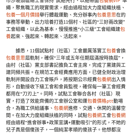
市沙坡頭區總工會保持“試點先行、以點帶面
包養網VIP
”準
繩，聚焦職工的現實需求，經由過程加大力度組織扶植、
包養一個月價錢
舉行體裁運動、充分辦事內
包養意思
在的
事務等舉動，出力培養打造11個村、社區的“三好兩改變”
工會組織，以此為基本，慢慢推進“小三級”工會組織建
包
養
起來、強起來、轉起來、活起來。
據悉，11個試點村（社區）工會嚴厲落實工
包養
會換
包養意思
屆軌制，確保“三年或五年任期屆滿按時換屆”，
由村（社區）黨支部書記擔負工會主席，完成了黨建與工
建同頻共振。在規范工會經費應用方面，已健全財政治理
軌制并開設自力工會賬戶，將按期公示經費
包養網
出入情
形，自動接收下級工會和會員監視，確保每一筆工會經費
都用在“刀刃上”。同時，試點工會聯合各村（社區）現
實，打造了效能齊備的工會辦公室和運
包養價格ptt
動場
合，為職工供給議事、
包養網
進修、交通、休閑的溫馨空
間。在加大力度組織扶植的同時，試點
包養網
工會
包養網
經由過程“進會辦事+政策宣講+運動吸引”的形式，不她的
兒子真是個傻孩子，一個純潔孝順的傻孩子。他想都沒