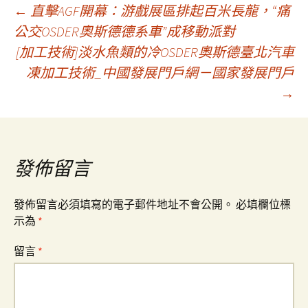
文
←
直擊AGF開幕：游戲展區排起百米長龍，“痛
公交OSDER奧斯德德系車”成移動派對
[加工技術]淡水魚類的冷OSDER奧斯德臺北汽車
章
凍加工技術_中國發展門戶網－國家發展門戶
→
導
覽
發佈留言
發佈留言必須填寫的電子郵件地址不會公開。
必填欄位標
示為
*
留言
*