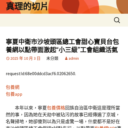
跳
真理的切片
至
主
搜
要
尋
內
關
容
鍵
寧夏中衛市沙坡頭區總工會甜心寶貝台包
字:
養網以點帶面激起“小三級”工會組織活氣
2025 年 10 月 3 日
未分類
admin
requestId:68e00ddcd3acf6.02062650.
包養網
包養app
本年以來，寧夏
包養價格
回族自治區中衛這是理所當
然的事，因為她在天劫中被玷污的故事已經傳遍了京城，
名聲掃地，她卻傻到以為只是虛驚一場，什麼都不是好在