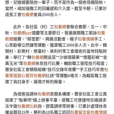
想，兒媳婦要陪他一輩子，而不是作為一個老母親陪她。
當然，竭加強職工的回屬感和介入度。截至今朝，已累計
成長工會
包養網
會員2500余人。
此外，各社區（村）工
包養網
會聯合春節、五一、中
秋、
包養網ppt
國慶等主要節日，普遍展開職工歌詠
包養
軟體
競賽、“鄰里節”、興趣活動會、親子
包養情婦
手工、
心思勸導公然課等運動，籠罩職工2000余人次。此中，韓
閘村、彩樂村、樂臺村、美利村等工會還依托當地特點財
產，舉行了“韓
包養網
閘韭菜”“沙坡頭蘋果”“燈籠彩椒”“金
黃玉米”等
包養網
休息技巧比賽，輔助職工晉陞技巧程度；
豐安社區工會積極組織“技巧交鋒年夜賽”“手工技巧年夜
包
養管道
甜心寶貝包養網
比拼”等運動6場次，為轄區職工搭
建了商討身手、展現才幹的舞臺。
為增進協調休
包養網
息關系構建，豐安社區工會立異
搭建了“點單吧”線上辦事平臺，使職工可便捷地在線請求
法令徵
包養網比較
詢、膠葛調停等辦事，已累計處理休息
權益題目15件，勝利為10名職工追回
包養留言板
包養情婦