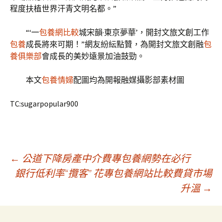
程度扶植世界汗青文明名都。”
“‘一
包養網比較
城宋韻·東京夢華’，開封文旅文創工作
包養
成長將來可期！”網友紛紜點贊，為開封文旅文創融
包
養俱樂部
會成長的美妙遠景加油鼓勁。
本文
包養情婦
配圖均為開報融媒攝影部素材圖
TC:sugarpopular900
文
←
公道下降房產中介費專包養網勢在必行
銀行低利率“攬客” 花專包養網站比較費貸市場
升溫
→
章