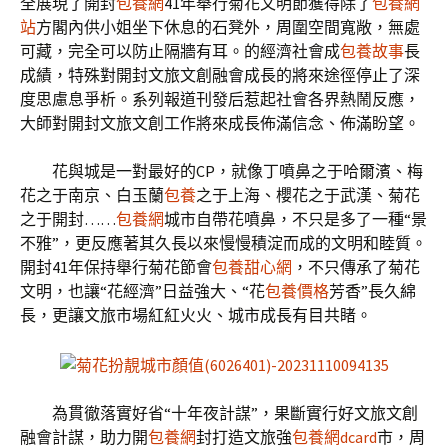
全展現了開封
包養網
41年舉行菊花文明節獲得除了
包養網
站
方閣內供小姐坐下休息的石凳外，周圍空間寬敞，無處
可藏，完全可以防止隔牆有耳。的經濟社會成
包養故事
長
成績，特殊對開封文旅文創融會成長的將來途徑停止了深
度思慮息爭析。系列報道刊發后惹起社會各界熱鬧反應，
大師對開封文旅文創工作將來成長佈滿信念、佈滿盼望。
花與城是一對最好的CP，就像丁噴鼻之于哈爾濱、梅
花之于南京、白玉蘭
包養
之于上海、櫻花之于武漢、菊花
之于開封……
包養網
城市自帶花噴鼻，不只是多了一種“景
不雅”，更反應著其久長以來慢慢積淀而成的文明和睦質。
開封41年保持舉行菊花節會
包養甜心網
，不只傳承了菊花
文明，也讓“花經濟”日益強大、“花
包養價格
芳香”長久綿
長，更讓文旅市場紅紅火火、城市成長有目共睹。
為貫徹落實好省“十年夜計謀”，果斷實行好文旅文創
融會計謀，助力開
包養網
封打造文旅強
包養網dcard
市，周