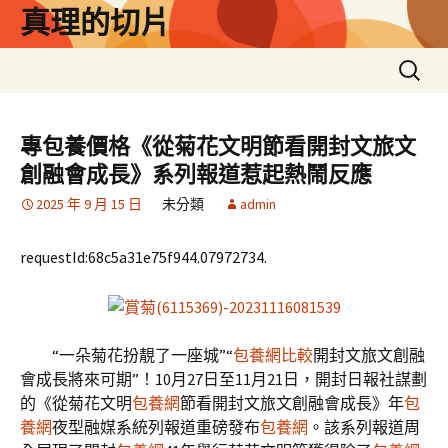
跳
真理的切片
至
主
搜
要
尋
內
關
容
鍵
專包養價格《從菊花文明節看開封文旅文
字:
創融會成長》系列報道惹起熱鬧反應
2025 年 9 月 15 日
未分類
admin
requestId:68c5a31e75f944.07972734.
“一朵菊花扮靚了一座城”“
包養網比較
開封文旅文創融
會成長將來可期”！10月27日至11月21日，開封日報社謀劃
的《從菊花文明
包養網
節看開封文旅文創融會成長》年
包
養網
夜型融媒系統列報道重磅發布
包養網
。該系列報道周