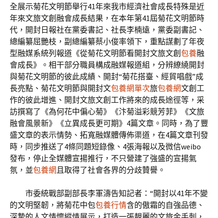
全展示菊花文明節舉行41年來我市經濟社會成長特殊是近
年來文旅文創融會成長結果，在本年第41屆菊花文明節時
代，開封日報社在黨委書記、社長李楠遠，黨委副書記、
總編纂屈艷枝，副總編纂蔡小俊率領下，重點謀劃了年夜
型融媒系統列報道《從菊花文明節看開封文旅文創
包養
融
會成長》。相干部分職員構成融媒報道組，分辨繚繞開封
與菊花文明節的彼此成績、開封“菊花搭臺、經貿唱戲”成
長亮點、菊花文明節與開封文
包養網單次
旅
包養網
文創工
作的彼此增進、開封文旅文創工作將來的成長途徑等，采
訪撰寫了《為何花中偏心菊》《汴菊溢彩競芳菲》《文旅
融會風景新》《立異成長更可期》4篇文章。同時，為了豐
盛文章的表示情勢、拓寬融媒體傳佈渠道，在4篇文章刊發
時，同步推送了4條同題短錄像、4張海報以及微信weibo
發布，停止全媒體宣揚推行，不只營建了強盛的宣揚氣
氛，並
包養網
且取得了社會各界的分歧贊譽。
市委統戰部副部長李軍濤告知記者：“開封以41年不變
的文明堅韌，將菊花中包
包養行情
含的傲霜的自強品德、
深摯的人文情懷縱情展示，打造一張靚麗的文旅金手刺，