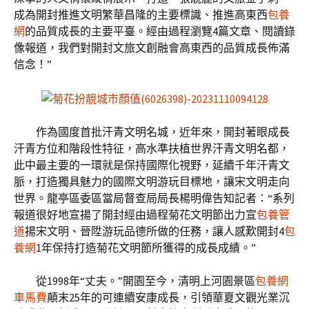
成為開封推進文明繁華昌隆的主要標識、推進高東西
包養
網
的品質成長的主要平臺。經由過程瀏覽4篇文章、閱讀錄
像報道，我們對開封文旅文創融會高東西的品質成長佈滿
信念！”
作為國度首批汗青文明名城，近年來，開封著眼成長
汗青方位和階段性特征，高水準扶植世界汗青文明名都，
此中最主要的一環就是保持國際化視野，延續千年汗青文
脈，打造獨具魅力的國際文明游玩目標地，讓宋文明走向
世界。龍亭區委區當局督查局局長楊明偉告知記者：“系列
報道很好地宣揚了開封經由過程菊花文明節出力宣
包養管
道
揚宋文明、晉陞游玩品德所做的任務，讓人感歎開封4
包
養網
1年保持打造菊花文明節所獲得的成長成績。”
從1998年“丈夫。”開園至今，清明上河園景區
包養網
車馬費
顛末25年的可連續安康成長，引領華夏文觀光業沉