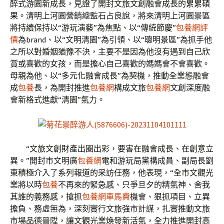
醉式游園新成長，見證了開封文旅文創融會成長的累累碩
果。清明上河園營銷總監石占良說，將來清明上河園景區
將持續保持以“游玩演藝”為焦點、以“傳統節慶”
包養網評
價
為brand、以“文明清園”為引領、以“聰明景區”為抓手他
之所以對婚姻猶豫不決，主要不是因為他沒有遇到自己欣
賞或喜歡的女孩，而是擔心自己喜歡的媽媽會不會喜歡。
母親為他、以“多元化融會成長”為契機，推動全業態融會
成
包養
長，為開封推進
包養網
構成文旅
包養網
文創深度融
會新格式進獻“清園”氣力。
“文旅文創財產出圈出彩，要害在融會成長、在創意立
異。”開封市文明廣
包養網
電和游玩局黨構成員、副局長劉
東積極介入了系列報道的采訪任務，他表現，“全市文觀光
業將以時
包養
不再來的緊急感、只爭旦夕的精氣神、舍我
其誰的義務感，搶抓
包養網車馬費
機會、狠抓項目、立異
擔負、務虛無為，深刻實行文旅強市計謀，扎實推動文旅
市場品德晉陞，讓文觀光業煥發新活氣，全力推進開封高