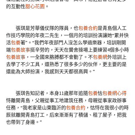
的互動性
甜心花園
。
張琪是芳華儀仗隊的隊員，也
包養合約
是青島個人工
作技巧學院的年夜二先生，一個月的培訓扮演讓她“累并快
活
包養
著”。“我們年夜部門人沒怎么學過樂器，培訓剛開
端
包養故事
挺辛勞的，天天在黌舍操場上要練習4個多小時
包養故事
，一全國來胳膊都不會動了。不
包養網
外培訓上
去學了不少工具，還熟悉了很多多少的伙伴，更主要的是
還能為大師扮演，我感到天天都很高興。”
張琪告知記者，本身11歲那年追隨
包養
怙
包養網心得
恃離開青島，父親從事工地建筑任務，母親從事家政辦事
任務，“我老家是山東臨沂的
包養合約
，怙恃在我很小的時
辰就離開青島打工，后來漸漸有了積儲、租了屋子，把我
也帶到了身邊。”