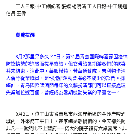
工人日報-中工網記者 張嬙 楊明清 工人日報-中工網通
信員 王偉
瀏覽提醒
8月2那里呆多久？”日，第31屆青島國際啤酒節因疫情
防控情勢的進級而提早終結，但它帶給暑期游客們的歡喜
并未結束。這此中，華服模特、芳華儀仗隊、吉利物卡通
人偶等從業職員，是“扮靚”運動會場必不成少的部門。據
統計，青島國際啤酒節每年的文藝扮演部門可以直接處理
失業職位近百個，曾經成為暑期機動失業的平臺之一。
8月2日，位于山東省青島市西海岸新區的金沙岸啤酒
城內，外來務工平日里，裴家總是靜悄悄的，今天卻熱鬧
非凡——當然比不上藍府——偌大的院子裡有六桌宴席。非