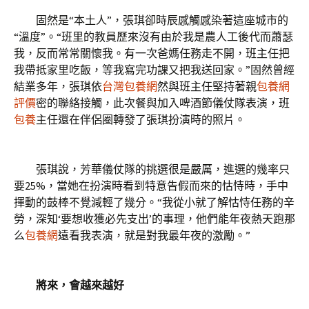
固然是“本土人”，張琪卻時辰感觸感染著這座城市的
“溫度”。“班里的教員歷來沒有由於我是農人工後代而蕭瑟
我，反而常常關懷我。有一次爸媽任務走不開，班主任把
我帶抵家里吃飯，等我寫完功課又把我送回家。”固然曾經
結業多年，張琪依
台灣包養網
然與班主任堅持著親
包養網
評價
密的聯絡接觸，此次餐與加入啤酒節儀仗隊表演，班
包養
主任還在伴侶圈轉發了張琪扮演時的照片。
張琪說，芳華儀仗隊的挑選很是嚴厲，進選的幾率只
要25%，當她在扮演時看到特意告假而來的怙恃時，手中
揮動的鼓棒不覺減輕了幾分。“我從小就了解怙恃任務的辛
勞，深知‘要想收獲必先支出’的事理，他們能年夜熱天跑那
么
包養網
遠看我表演，就是對我最年夜的激勵。”
將來，會越來越好