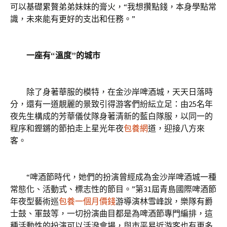
可以基礎累贅弟弟妹妹的膏火，“我想攢點錢，本身學點常
識，未來能有更好的支出和任務。”
一座有“溫度”的城市
除了身著華服的模特，在金沙岸啤酒城，天天日落時
分，還有一道靚麗的景致引得游客們紛紜立足：由25名年
夜先生構成的芳華儀仗隊身著清新的藍白隊服，以同一的
程序和鏗鏘的節拍走上星光年夜
包養網
道，迎接八方來
客。
“啤酒節時代，她們的扮演曾經成為金沙岸啤酒城一種
常態化、活動式、標志性的節目。”第31屆青島國際啤酒節
年夜型藝術巡
包養一個月價錢
游導演林雪峰說，樂隊有爵
士鼓、軍鼓等，一切扮演曲目都是為啤酒節專門編排，這
種活動性的扮演可以活潑會場，與市平易近游客也有更多