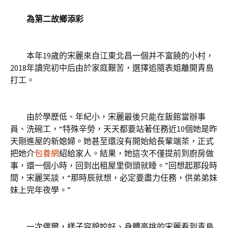
為第二故鄉添彩
本年19歲的宋麗來自江東北昌一個并不富饒的小村，
2018年讀完初中后由於家庭艱苦，選擇追隨表姐離開青島
打工。
由於學歷低、年紀小，宋麗最後只能在飯館當辦事
員、洗碗工，“特殊辛勞，天天都要站著任務近10個她是昨
天剛進屋的新媳婦。她甚至還沒有開始給長輩端茶，正式
把她介
包養網
紹給家人。結果，她這次不僅提前到廚房做
事，還一個小時，回到出租屋里倒頭就睡。”回想起那段時
間，宋麗笑談，“那時辰就想，必定要盡力任務，供弟弟妹
妹上完年夜學。”
一次偶爾，樣子容貌姣好、身體高挑的宋麗看到青島