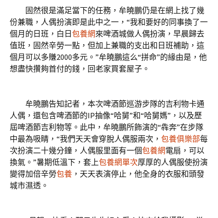
固然很是滿足當下的任務，牟曉鵬仍是在網上找了幾
份兼職，人偶扮演即是此中之一，“我和要好的同事換了一
個月的日班，白日
包養網
來啤酒城做人偶扮演，早晨歸去
值班，固然辛勞一點，但加上兼職的支出和日班補助，這
個月可以多賺2000多元。”牟曉鵬這么“拼命”的緣由是，他
想盡快攢夠首付的錢，回老家買套屋子。
牟曉鵬告知記者，本次啤酒節巡游步隊的吉利物卡通
人偶，還包含啤酒節的IP抽像“哈舅”和“哈舅媽”，以及歷
屆啤酒節吉利物等。此中，牟曉鵬所飾演的“犇奔”在步隊
中最為吸睛，“我們天天會穿脫人偶服兩次，
包養俱樂部
每
次扮演二十幾分鐘，人偶服里面有一個
包養網
電扇，可以
換氣。”暑期低溫下，套上
包養網單次
厚厚的人偶服使扮演
變得加倍辛勞
包養
，天天表演停止，他全身的衣服和頭發
城市濕透。