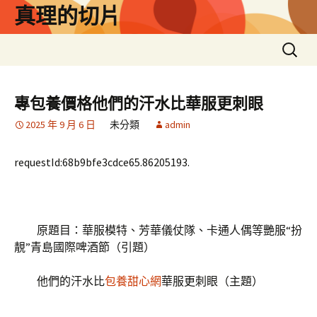
跳
真理的切片
至
主
搜
要
尋
內
關
容
鍵
專包養價格他們的汗水比華服更刺眼
字:
2025 年 9 月 6 日
未分類
admin
requestId:68b9bfe3cdce65.86205193.
原題目：華服模特、芳華儀仗隊、卡通人偶等艷服“扮
靚”青島國際啤酒節（引題）
他們的汗水比
包養甜心網
華服更刺眼（主題）