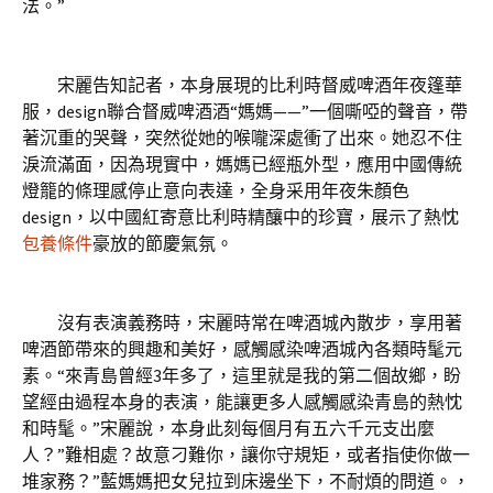
法。”
宋麗告知記者，本身展現的比利時督威啤酒年夜篷華
服，design聯合督威啤酒酒“媽媽——”一個嘶啞的聲音，帶
著沉重的哭聲，突然從她的喉嚨深處衝了出來。她忍不住
淚流滿面，因為現實中，媽媽已經瓶外型，應用中國傳統
燈籠的條理感停止意向表達，全身采用年夜朱顏色
design，以中國紅寄意比利時精釀中的珍寶，展示了熱忱
包養條件
豪放的節慶氣氛。
沒有表演義務時，宋麗時常在啤酒城內散步，享用著
啤酒節帶來的興趣和美好，感觸感染啤酒城內各類時髦元
素。“來青島曾經3年多了，這里就是我的第二個故鄉，盼
望經由過程本身的表演，能讓更多人感觸感染青島的熱忱
和時髦。”宋麗說，本身此刻每個月有五六千元支出麼
人？”難相處？故意刁難你，讓你守規矩，或者指使你做一
堆家務？”藍媽媽把女兒拉到床邊坐下，不耐煩的問道。，