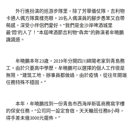
外行進扮演的巡游步隊里，除了芳華儀仗隊，吉利物
卡通人偶方隊異樣亮眼。20名人偶演員的腳步愚笨又自帶
萌感，深受小伴侶們愛好。“我們是金沙岸啤酒城里
最‘悶’的人了！”本屆啤酒節吉利物“犇奔”的飾演者牟曉鵬
譏諷道。
牟曉鵬本年23歲，2019年分開四川綿陽老家到青島務
工。由於只要高中學歷，牟曉鵬可以選擇的個人工作很是
無限，“建筑工地、辦事員都做過，由於疫情，從往年開端
任務特殊不穩固。”
本年，牟曉鵬找到一份青島市西海岸新區商務寫字樓
的保安任務，“公司同一設定食宿，天天輪班任務8小時，
得手差未幾3000元擺佈。”