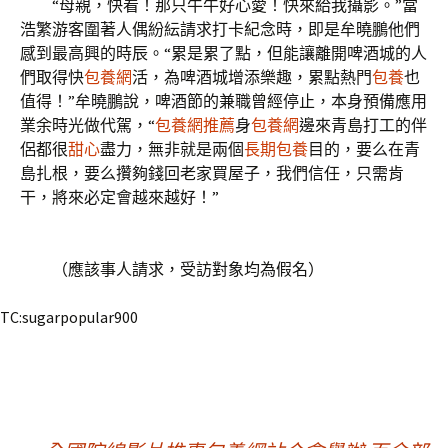
“母親，快看！那只牛牛好心愛！快來給我攝影。”當
浩繁游客圍著人偶紛紜請求打卡紀念時，即是牟曉鵬他們
感到最高興的時辰。“累是累了點，但能讓離開啤酒城的人
們取得快
包養網
活，為啤酒城增添樂趣，累點熱門
包養
也
值得！”牟曉鵬說，啤酒節的兼職曾經停止，本身預備應用
業余時光做代駕，“
包養網推薦
身
包養網
邊來青島打工的伴
侶都很
甜心
盡力，無非就是兩個
長期包養
目的，要么在青
島扎根，要么攢夠錢回老家買屋子，我們信任，只需肯
干，將來必定會越來越好！”
（應該事人請求，受訪對象均為假名）
TC:sugarpopular900