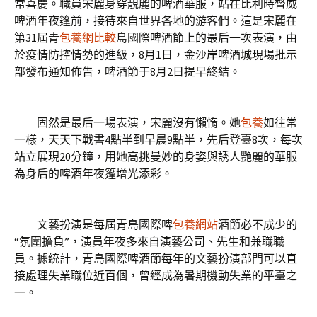
常喜慶。職員宋麗身穿靚麗的啤酒華服，站在比利時督威
啤酒年夜篷前，接待來自世界各地的游客們。這是宋麗在
第31屆青
包養網比較
島國際啤酒節上的最后一次表演，由
於疫情防控情勢的進級，8月1日，金沙岸啤酒城現場批示
部發布通知佈告，啤酒節于8月2日提早終結。
固然是最后一場表演，宋麗沒有懶惰。她
包養
如往常
一樣，天天下戰書4點半到早晨9點半，先后登臺8次，每次
站立展現20分鐘，用她高挑曼妙的身姿與誘人艷麗的華服
為身后的啤酒年夜篷增光添彩。
文藝扮演是每屆青島國際啤
包養網站
酒節必不成少的
“氛圍擔負”，演員年夜多來自演藝公司、先生和兼職職
員。據統計，青島國際啤酒節每年的文藝扮演部門可以直
接處理失業職位近百個，曾經成為暑期機動失業的平臺之
一。