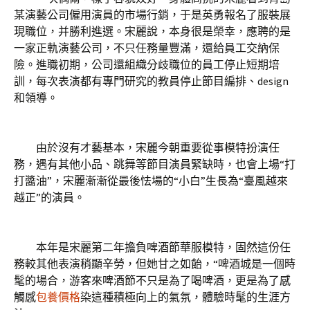
某演藝公司僱用演員的市場行銷，于是英勇報名了服裝展
現職位，并勝利進選。宋麗說，本身很是榮幸，應聘的是
一家正軌演藝公司，不只任務量豐滿，還給員工交納保
險。進職初期，公司還組織分歧職位的員工停止短期培
訓，每次表演都有專門研究的教員停止節目編排、design
和領導。
由於沒有才藝基本，宋麗今朝重要從事模特扮演任
務，遇有其他小品、跳舞等節目演員緊缺時，也會上場“打
打醬油”，宋麗漸漸從最後怯場的“小白”生長為“臺風越來
越正”的演員。
本年是宋麗第二年擔負啤酒節華服模特，固然這份任
務較其他表演稍顯辛勞，但她甘之如飴，“啤酒城是一個時
髦的場合，游客來啤酒節不只是為了喝啤酒，更是為了感
觸感
包養價格
染這種積極向上的氣氛，體驗時髦的生涯方