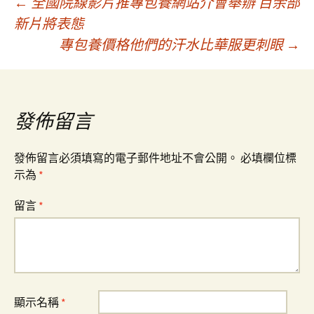
文
←
全國院線影片推專包養網站介會舉辦 百余部
新片將表態
專包養價格他們的汗水比華服更刺眼
→
章
導
發佈留言
覽
發佈留言必須填寫的電子郵件地址不會公開。
必填欄位標
示為
*
留言
*
顯示名稱
*