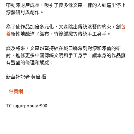
帶動漆財產成長，吸引了良多像文森一樣的人到這里停止
漆藝研討與創作。
為了使作品加倍多元化，文森跳出傳統漆藝的約束，創
包
養
新性地融進了織布、竹篾編織等傳統手工身手。
談及將來，文森盼望持續在城口縣深刻對漆和漆藝的研
討，進修更多中國傳統文明和手工身手，讓本身的作品擁
有豐盛的條理和觸感。
新華社記者 黃偉 攝
包養網
TC:sugarpopular900