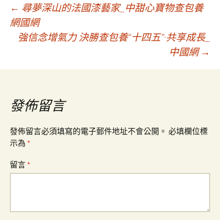
文
←
尋夢深山的法國漆藝家_中甜心寶物查包養
網國網
強信念增氣力 決勝查包養“十四五”·共享成長_
章
中國網
→
導
覽
發佈留言
發佈留言必須填寫的電子郵件地址不會公開。
必填欄位標
示為
*
留言
*