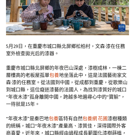
5月29日，在重慶市城口縣北屏鄉松柏村，文森·漆在任務
室外檢查拋光后的漆器。
重慶市城口縣北屏鄉的年夜巴山深處，漆樹成林，一棟二
層樓高的老板屋孤單
包養
地坐落此中，這是法國藝術家文
森·漆的任務室。從法國到中國，從成都到重慶，從歌樂山
到城口縣，這位癡迷漆藝的法國人，為找到漆質好的城口
“年夜木漆”孤身離開中國，跨越多地遍尋心中的“寶躲”，
一待就是15年。
“年夜木漆”是秦巴地
包養
區特有自然
包養網 花圃
漆樹種類
的統稱，城口“年夜木漆”產量高、漆質佳，深得國際外客
商喜愛。近年來，城口縣經由過程成長範圍化漆樹蒔植，