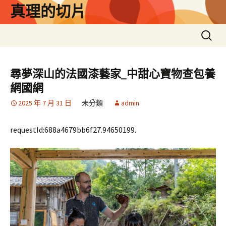
跳
真理的切片
至
主
搜
要
尋
內
關
容
鍵
尋夢深山的法國漆藝家_中甜心寶物查包養
字:
網國網
2025 年 7 月 31 日
未分類
admin
requestId:688a4679bb6f27.94650199.