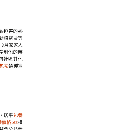
品迫害的熟
蒔植罌粟等
，3月家家人
控制他的時
崗社區其他
包養
禁種宣
，居平
包養
價格ptt
植
罌粟分歧發