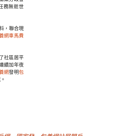
任務無逝世
料，聯合現
養網車馬費
了社區居平
連續加年夜
養網
發明
包
況。