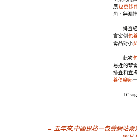
展
包養條
角、無漏
排查
實案例
包
毒品對小
此次
易近的禁
排查和宣
養俱樂部
TC:sug
文
←
五年來,中國恩格一包養網站爾