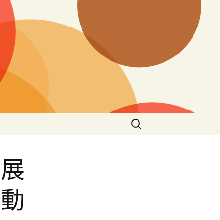
搜
尋
關
鍵
：展
字:
運動