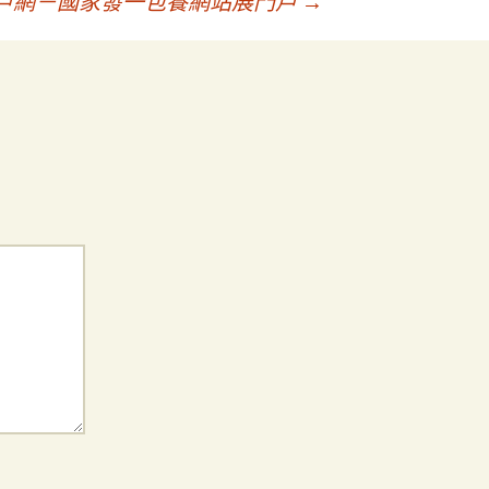
戶網－國家發一包養網站展門戶
→