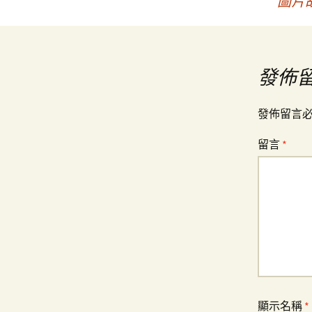
圖片
章
導
發佈
覽
發佈留言
留言
*
顯示名稱
*