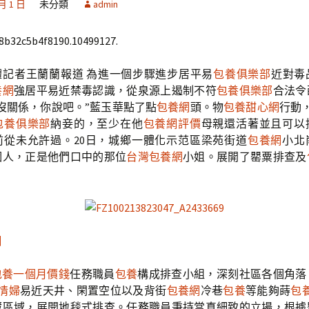
 月 1 日
未分類
admin
68b32c5b4f8190.10499127.
體記者王蘭蘭報道 為進一個步驟進步居平易
包養俱樂部
近對毒
養網
強居平易近禁毒認識，從泉源上遏制不符
包養俱樂部
合法令
沒關係，你說吧。”藍玉華點了點
包養網
頭。物
包養甜心網
行動
包養俱樂部
納妾的，至少在他
包養網評價
母親還活著並且可以
前從未允許過。20日，城鄉一體化示范區梁苑街道
包養網
小北
個人，正是他們口中的那位
台灣包養網
小姐。展開了罌粟排查及
網
包養一個月價錢
任務職員
包養
構成排查小組，深刻社區各個角落
情婦
易近天井、閑置空位以及背街
包養網
冷巷
包養
等能夠蒔
包養
藏區域，展開地毯式排查。任務職員秉持當真細致的立場，根據