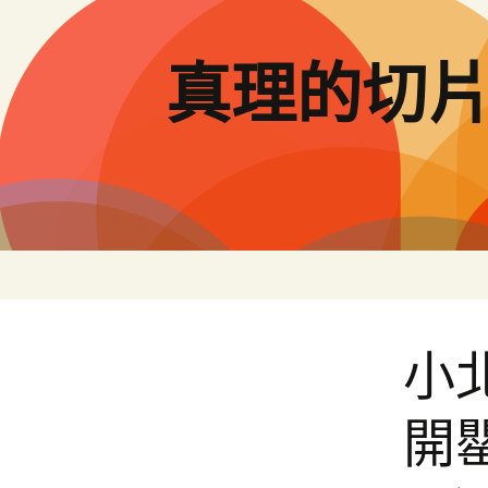
跳
至
主
真理的切
要
內
容
小
開