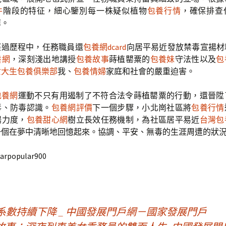
件
階段的特征，細心鑒別每一株疑似植物
包養行情
，確保排查
掉。
經過歷程中，任務職員還
包養網dcard
向居平易近發放禁毒宣揚材
養網
，深刻淺出地講授
包養故事
蒔植罌粟的
包養妹
守法性以及
包
女大生包養俱樂部
我、
包養情婦
家庭和社會的嚴重迫害。
包養網
運動不只有用遏制了不符合法令蒔植罌粟的行動，還晉陞
毒、防毒認識。
包養網評價
下一個步驟，小北崗社區將
包養行情
揚力度，
包養甜心網
樹立長效任務機制，為社區居平易近
台灣包
一個在夢中清晰地回憶起來。協調、平安、無毒的生涯周遭的狀
arpopular900
系數持續下降 _ 中國發展門戶網－國家發展門戶