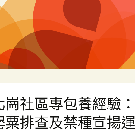
片
北崗社區專包養經驗
罌粟排查及禁種宣揚