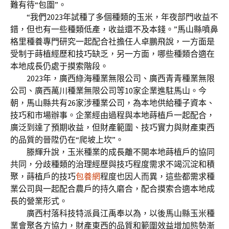
難有待“包圍”。
“我們2023年試種了多個種類的玉米，年夜部門收益不
錯，但也有一些種類低產，收益還不及本錢。”馬山縣噴鼻
格里種養專門研究一起配合社擔任人卓鵬飛說，一方面是
受制于蒔植經歷和技巧缺乏，另一方面，哪些種類合適在
本地成長仍處于摸索階段。
2023年，廣西綠海種業無限公司、廣西青青種業無限
公司、廣西萬川種業無限公司等10家企業進駐馬山。今
朝，馬山縣共有26家涉種業公司，為本地供給種子資本、
技巧和市場辦事。企業經由過程與本地蒔植戶一起配合，
廣泛到達了預期收益，但財產範圍、技巧實力與財產東西
的品質的晉陞仍在“爬坡上坎”。
滕輝升說，玉米種業的成長離不開本地蒔植戶的協同
共同，分歧種類的治理經歷與技巧程度需求不竭沉淀和積
聚，蒔植戶的技巧
包養網
程度也因人而異，這些都需求種
業公司與一起配合農戶的持久磨合，配合摸索合適本地成
長的營業形式。
廣西村落科技特派員江禹奉以為，以後馬山縣玉米種
業會聚各方協力，財產東西的品質和範圍效益增加態勢漸