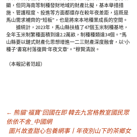
顯，但同海南等制種發財地域的財產比擬，基本舉措措
施、管護程度、投進等方面都還存在較年夜差距，這既是
馬山需求補齊的“短板”，也是將來本地種業成長的空間。
據統計，2023年，馬山縣扶植了47個玉米制種基地，
全年玉米制繁種面積到達2.2萬畝，制種種類達34個。“馬
山縣要以鏈式財產化思想增進一二三財產深度融會，以‘小
種子’書寫村落復興‘年夜文章’。”穆賢清說。
（本報記者范超）
文
←
熊貓“福寶”回國在即 韓去九宮格教室國民眾
依依不舍_中國網
圖片故查甜心包養網事丨年夜別山下的茶鄉女
章