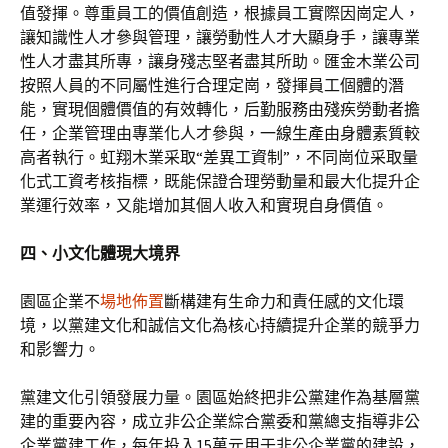
值發揮。尊重員工的價值創造，根據員工實際因崗定人，
讓知識性人才參與管理，讓勞動性人才大顯身手，讓專業
性人才盡其所專，讓身殘志堅者盡其所助。匯金木業公司
按照人員的不同屬性進行合理定崗，發揮員工個體的潛
能，實現個體價值的有效轉化，后勤服務由殘疾勞動者擔
任，企業管理由專業化人才參與，一線生產由身體素質較
高者執行。虹翔木業采取“差異工資制”，不同崗位采取量
化式工資考核指標，既能保證合理勞動量和最大化提升企
業運行效率，又能增加其個人收入和實現自身價值。
四、小文化體現大境界
園區企業不
場地佈置
斷構建有生命力和責任感的文化環
境，以黨建文化和誠信文化為核心持續提升企業的競爭力
和影響力。
黨建文化引領發展力量。園區始終把非公黨建作為基層黨
建的重要內容，成立非公企業綜合黨委和黨總支指導非公
企業黨建工作，每年投入15萬元用于非公企業黨的建設，