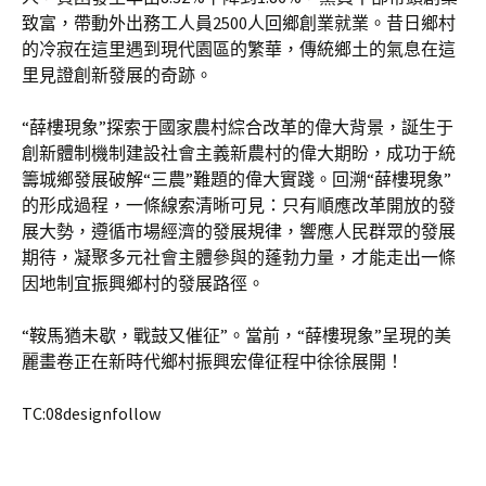
致富，帶動外出務工人員2500人回鄉創業就業。昔日鄉村
的冷寂在這里遇到現代園區的繁華，傳統鄉土的氣息在這
里見證創新發展的奇跡。
“薛樓現象”探索于國家農村綜合改革的偉大背景，誕生于
創新體制機制建設社會主義新農村的偉大期盼，成功于統
籌城鄉發展破解“三農”難題的偉大實踐。回溯“薛樓現象”
的形成過程，一條線索清晰可見：只有順應改革開放的發
展大勢，遵循市場經濟的發展規律，響應人民群眾的發展
期待，凝聚多元社會主體參與的蓬勃力量，才能走出一條
因地制宜振興鄉村的發展路徑。
“鞍馬猶未歇，戰鼓又催征”。當前，“薛樓現象”呈現的美
麗畫卷正在新時代鄉村振興宏偉征程中徐徐展開！
TC:08designfollow