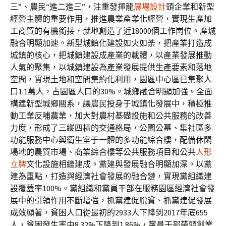
三”、農民“進二進三”，注重發揮龍
展場設計
頭企業和新型
經營主體的重要作用，推進農業產業化經營，實現生產加
工商貿的有機銜接，就地創造了近18000個工作崗位。產城
融合明顯加速。新型城鎮化建設如火如荼，把產業打造成
城鎮的核心，把城鎮建設成產業的載體，以產業發展推動
人氣的聚集，以城鎮建設為產業發展提供生產要素和落地
空間，實現土地和空間集約化利用，園區中心區已集聚人
口1.1萬人，占園區人口的30%。城鄉融合明顯加強。全面
構建新型城鄉關系，讓農民投身于城鎮化發展中，積極推
動工業反哺農業，加大對農村基礎設施和公共服務的改善
力度，形成了三縱四橫的交通格局，公園公墓、集社區多
功能服務中心與衛生室于一體的多功能綜合樓，配備休閑
場地的農貿市場、商業綜合樓等公共服務項目和公共
人形
立牌
文化設施相繼建成。黨建與發展融合明顯加深。以黨
建為重點，打造與經濟社會發展的融合鏈，實現黨組織建
設覆蓋率100%。黨組織和黨員干部在服務園區經濟社會發
展中的引領作用不斷增強，抓黨建促脫貧、抓黨建促發展
成效顯著，貧困人口從最初的2933人下降到2017年底655
人，貧困發生率由8.32%下降到1.86%，黨員干部帶頭創業