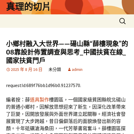
跳
真理的切片
至
主
搜
要
尋
內
關
容
鍵
小鄉村融入大世界——碭山縣“薛樓現象”的
字:
08靠設計佈置調查與思考_中國扶貧在線_
國家扶貧門戶
2025 年 8 月 16 日
未分類
admin
requestId:689f76bb1d96b0.91237570.
編者按：薛
道具製作
樓園區，一個國家級貧困縣皖北碭山
的普通小鄉村，因解放思想迎來了新生，因深化改革帶來
了巨變，因開放發展與外面世界建立起關聯。經濟社會發
展實現了大步跨越，昔日偏僻落后的面貌煥發出新的容
顏。十年砥礪滄海桑田，一代芳華書寫奮斗。薛樓園區探