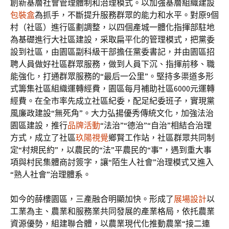
創新基層社會管理體制和治理模式。以加強基層組織建設
包裝盒
為抓手，不斷提升服務群眾的能力和水平。對原9個
村（社區）進行區劃調整，以四個產城一體化指揮部駐地
為基礎進行大社區建設，采取扁平化的管理模式，把黨委
設到社區，由園區副科級干部擔任黨委書記，并由園區招
聘人員做好社區群眾服務，做到人員下沉、指揮前移、職
能強化，打通群眾服務的“最后一公里”。堅持多渠道多形
式籌集社區組織運轉經費，園區每月補助社區6000元運轉
經費。在全市率先成立社區紀委，配足紀委班子，實現黨
風廉政建設“無死角”。大力弘揚優秀傳統文化，加強法治
園區建設，推行
品牌活動
“法治”“德治”“自治”相結合治理
方式，成立了社區
玖陽視覺
鄉賢工作站，社區群眾共同制
定“村規民約”，以農民的“法”平農民的“事”，遇到重大事
項與村民集體商討簽字，讓“陌生人社會”治理模式又進入
“熟人社會”治理體系。
如今的薛樓園區，三產融合明顯加快。形成了
展場設計
以
工業為主、農業和服務業共同發展的產業格局，依托農業
資源優勢，組建聯合體，以農業現代化推動農業“接二連