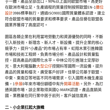
于一體，產品全部出口，90%以上面向歐盟市場。為更好
在歐洲市場立足，生產過程的質量控制按照歐盟EN-1
攤位
設計
3986標準執行，通過ISO9001國際質量體系認證，建立
符合歐盟市場的質量要求和標準要求，產品信譽在歐盟各
國業界獲得了高度認可。
園區各類企業在利用當地勞動力和資源優勢的同時，不斷
引入新技術，新理念、新人才、新設備，提升企業的核心
競爭力，提升“小產品”的市場占有率。虹翔木業引進韓國
市場和技術工程師，負責市場分析、產品設計和質量監
控，提高產品的國際化水平。中林公司引進瑞士定厚砂
光、意大利電腦數
大型公仔
控開料等國際一流設備，提升
產品的質量和檔次，廣受客戶好評。佳華公司基于歐盟、
中東、東南亞等地區不同市場需求，引入國際木機生產設
備，1
參展
0年來市場份額穩中有升
開幕活動
。另外，為打
通英國市場，該企業取得英國Q-MARK認證，產品直銷英
國，業務量在同行業中居于前列，客戶誠信度高。
二、小企業扛起大旗幟