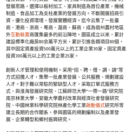
發展思路，選擇以板材加工、家具制造為首位產業，機械
制造、食品加工為支柱產業的發展方向。不斷開展招商引
資，優化投資環境，發展實體經濟。迄今云集了一批臺
商、港商、浙商、粵商、滬商、蘇商，成為宿州農村地區
外
互動裝置
商匯集最多的前沿陣地。園區成立以來，累計
建設標準化廠房80余萬平方米，累計引進各類項目80個，
其中固定資產投資500萬元以上的工業企業30家，固定資產
投資300萬元以上的工業企業25家。
創新人才管理和使用機制。采用“招、聘、借、調、請”等
方式招攬人才，集聚一批產業發展、公共服務、規劃建設
人才。對于難以常駐的緊缺型人才，采取訂單式服務方
式，與淮海發展研究院、江蘇師范大學“一帶一路”研究院
南京林業大學、安徽大學農村改革與經濟社會發展研究
院、中國林業科學研究院林產化學工業
啟動儀式
研究所等
建立長期的合作關系，參與園區的規劃編制以及產業發
展、企業轉型和鄉村振興研究。