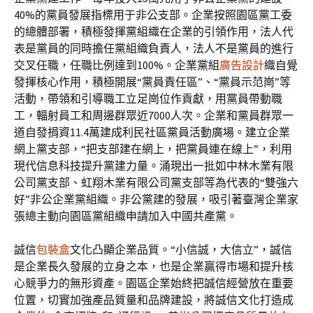
40%的黨員發展指標用于非公支部。企業按照園區黨工委
的總體部署，積極發揮黨組織在企業的引領作用，法人代
表是黨員的同時擔任黨組織負責人，法人不是黨員的進行
交叉任職，任職比例達到100%。企業黨組
廣告設計
織自覺
發揮核心作用，積極開展“黨員責任區”、“黨員示范崗”等
活動，帶領和引導職工立足崗位作貢獻，用黨員帶動職
工，輻射員工和周邊群眾近7000人次。企業和黨員群眾一
道自發捐資11.4萬建成利民社區黨員活動廣場。建立企業
網上黨支部，“把支部建在網上，把黨員連在線上”，利用
現代信息科技提升黨建力量。涌現出一批如中林木業有限
公司黨支部、虹翔木業有限公司黨支部等為代表的“雙強六
好”非公企業黨組織。非公黨建的發展，吸引著臺灣企業家
張總主動向園區黨組織申請加入中國共產黨。
誠信
包裝盒
文化凸顯企業品質。“小信誠，大信立”，誠信
是企業長久發展的立身之本，也是企業贏得市場和提升核
心競爭力的無形資產。園區企業始終把誠信經營放在重要
位置，切實加強產品質量和品牌建設，將誠信文化打造成