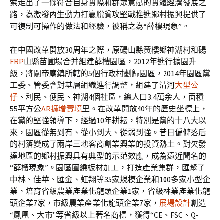
索走出了一條符合自身實際和群眾意愿的實體經濟發展之
路，為激發內生動力打贏脫貧攻堅戰推進鄉村振興提供了
可復制可操作的做法和經驗，被稱之為“薛樓現象”。
在中國改革開放30周年之際，原碭山縣黃樓鄉神湖村和碭
FRP
山縣苗圃場合并組建薛樓園區，2012年進行擴園升
級，將關帝廟鎮所轄的5個行政村劃歸園區，2014年園區黨
工委、管委會對基層組織進行調整，組建了清河
大型公
仔
、利民、便民、神湖4個社區，總人口3.4萬余人，面積
55平方公
AR擴增實境
里。在改革開放40年的歷史坐標上，
在黨的堅強領導下，經過10年耕耘，特別是黨的十八大以
來，園區從無到有、從小到大、從弱到強。昔日偏僻落后
的村落變成了兩岸三地客商創業興業的投資熱土。對欠發
達地區的鄉村振興具有典型的示范效應，成為遠近聞名的
“薛樓現象”。園區圍繞板材加工，打造產業集群，匯聚了
中林、佳華、匯金、虹翔等35家規模企業和100多家小型企
業，培育省級農業產業化龍頭企業1家，省級林業產業化龍
頭企業7家，市級農業產業化龍頭企業7家，
展場設計
創造
“鳳凰、大市”等省級以上著名商標，獲得“CE、FSC、Q-