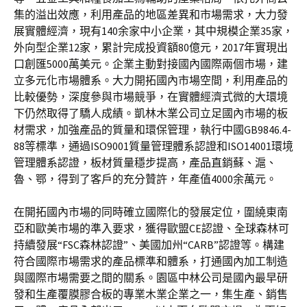
集的溢出效應，利用產品的地區差異和市場需求，大力發
展實體經濟，現有140余家中小企業，其中規模企業35家，
外向型企業12家，累計完成投資額80億元，2017年實現出
口創匯5000萬美元。企業主動對接國內國際兩個市場，建
立多元化市場體系。大力開拓國內市場空間，利用產品的
比較優勢，深度參與市場競爭，在實體經濟式微的大環境
下仍然取得了驕人成績。凱林木業公司立足國內市場的板
材需求，加強產品的質量和環保管理，執行中國GB9846.4-
88等標準，通過ISO9001質量管理體系認證和ISO14001環境
管理體系認證，板材質量穩步提高，產品直銷蘇、滬、
魯、鄂，得到了客戶的充分贊許，年產值4000余萬元。
在開拓國內市場的同時確立國際化的發展定位，圍繞東南
亞和歐美市場的準入要求，獲得歐盟CE認證、全球森林可
持續發展“FSC森林認證”、美國加州“CARB”認證等。構建
符合國際市場需求的產品標準和體系，打通國內加工制造
與國際市場需要之間的關系。園區中林公司是國內最早研
發和生產覆膜膠合板的專業木業企業之一，集生產、銷售