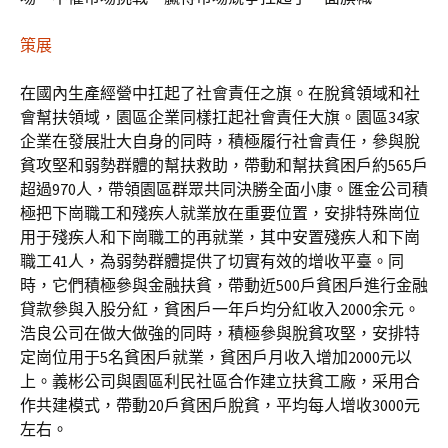
策展
在國內生產經營中扛起了社會責任之旗。在脫貧領域和社
會幫扶領域，園區企業同樣扛起社會責任大旗。園區34家
企業在發展壯大自身的同時，積極履行社會責任，參與脫
貧攻堅和弱勢群體的幫扶救助，帶動和幫扶貧困戶約565戶
超過970人，帶領園區群眾共同決勝全面小康。匯金公司積
極把下崗職工和殘疾人就業放在重要位置，安排特殊崗位
用于殘疾人和下崗職工的再就業，其中安置殘疾人和下崗
職工41人，為弱勢群體提供了切實有效的增收平臺。同
時，它們積極參與金融扶貧，帶動近500戶貧困戶進行金融
貸款參與入股分紅，貧困戶一年戶均分紅收入2000余元。
浩良公司在做大做強的同時，積極參與脫貧攻堅，安排特
定崗位用于5名貧困戶就業，貧困戶月收入增加2000元以
上。義彬公司與園區利民社區合作建立扶貧工廠，采用合
作共建模式，帶動20戶貧困戶脫貧，平均每人增收3000元
左右。