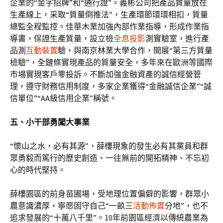
企業的“金字招牌”和“通行證”。義彬公司把產品質量放在
生產線上，采取“質量倒推法”，生產環節環環相扣，質量
總監全程監控。佳華木業加強內部作業指導，形成作業指
導書，保證生產質量，設立檢
全息投影
測實驗室，進行產
品測
互動裝置
驗，與南京林業大學合作，開展“第三方質量
檢驗”，全鏈條實現產品的質量安全，多年來在歐洲等國際
市場實現客戶零投訴。不斷加強金融資產的誠信經營管
理，遵守財務信用制度，多家企業獲得“金融誠信企業”“誠
信單位”“AA級信用企業”稱號。
五、小干部勇闖大事業
“懷山之水，必有其源”，薛樓現象的發生必有其黨員和群
眾勇毅而篤行的歷史創造、一往無前的開拓精神、不忘初
心的時代堅持。
薛樓園區的前身苗圃場，受地理位置偏僻的影響，群眾小
農意識濃厚，寧愿固守自己“一畝三
活動佈置
分地”，也不
追求發展的“十萬八千里”。10年前園區經濟以傳統農業為