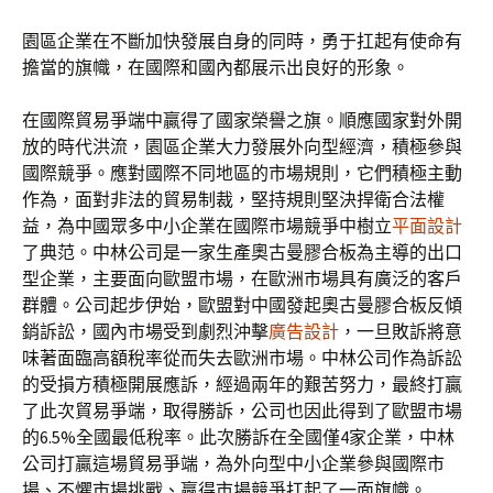
園區企業在不斷加快發展自身的同時，勇于扛起有使命有
擔當的旗幟，在國際和國內都展示出良好的形象。
在國際貿易爭端中贏得了國家榮譽之旗。順應國家對外開
放的時代洪流，園區企業大力發展外向型經濟，積極參與
國際競爭。應對國際不同地區的市場規則，它們積極主動
作為，面對非法的貿易制裁，堅持規則堅決捍衛合法權
益，為中國眾多中小企業在國際市場競爭中樹立
平面設計
了典范。中林公司是一家生產奧古曼膠合板為主導的出口
型企業，主要面向歐盟市場，在歐洲市場具有廣泛的客戶
群體。公司起步伊始，歐盟對中國發起奧古曼膠合板反傾
銷訴訟，國內市場受到劇烈沖擊
廣告設計
，一旦敗訴將意
味著面臨高額稅率從而失去歐洲市場。中林公司作為訴訟
的受損方積極開展應訴，經過兩年的艱苦努力，最終打贏
了此次貿易爭端，取得勝訴，公司也因此得到了歐盟市場
的6.5%全國最低稅率。此次勝訴在全國僅4家企業，中林
公司打贏這場貿易爭端，為外向型中小企業參與國際市
場、不懼市場挑戰、贏得市場競爭扛起了一面旗幟。