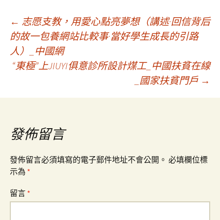
文
←
志愿支教，用愛心點亮夢想（講述·回信背后
的故一包養網站比較事·當好學生成長的引路
人）_中國網
章
“東極”上JIUYI俱意診所設計煤工_中國扶貧在線
_國家扶貧門戶
→
導
覽
發佈留言
發佈留言必須填寫的電子郵件地址不會公開。
必填欄位標
示為
*
留言
*