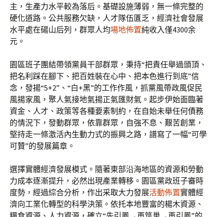
主，生產力水平較為落后。基礎設施薄弱，無一條完整的
硬化道路。公共服務欠缺，人才隊伍匱乏，經濟社會發展
水平處在碭山后列，群眾人均
場地佈置
純收入僅4300余
元。
園區班子團結帶領黨員干部群眾，秉持“把責任舉過頭頂、
把名利踩在腳下、把百姓裝在心中、把本色進行到底”信
念，發揚“5+2”、“白+黑”的工作作風，抓黨風帶政風促民
風揚家風，聚人氣接地氣揚正氣匯財氣。起步伊始面臨著
資金、人才、政策等各種要素制約，在自始未舉任何債務
的情況下，發動群眾，依靠群眾，自強不息、艱苦創業，
堅持走一條激活內生動力式的振興之路，譜寫了一幅“可學
可贊”的發展篇章。
選擇實體經濟發展模式。隨著東部沿海地區的資源和勞動
力成本逐漸提升，必然出現產業轉移。園區黨政班子審時
度勢，經過綜合分析，作出采取大力發展
活動佈置
實體經
濟向工業化轉型的科學決策。依托本地豐富的楊木資源、
糧食資源、人力資源，確立“先引鳳→再筑巢→再引鳳”的