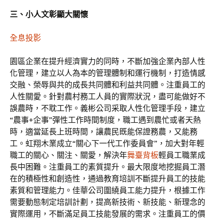
三、小人文彰顯大關懷
全息投影
園區企業在提升經濟實力的同時，不斷加強企業內部人性
化管理，建立以人為本的管理體制和運行機制，打造情感
交融、榮辱與共的成長共同體和利益共同體。注重員工的
人性關愛。針對農村務工人員的實際狀況，盡可能做好不
誤農時，不耽工作。義彬公司采取人性化管理手段，建立
“農事+企事”彈性工作時間制度，職工遇到農忙或者天熱
時，適當延長上班時間，讓農民既能保證務農，又能務
工。虹翔木業成立“關心下一代工作委員會”，加大對年輕
職工的關心、關注、關愛，解決年
舞臺背板
輕員工職業成
長中困難。注重員工的素質提升。最大限度地挖掘員工潛
在的積極性和創造性，通過教育培訓不斷提升員工的技能
素質和管理能力。佳華公司圍繞員工能力提升，根據工作
需要動態制定培訓計劃，提高新技術、新技能、新理念的
實際運用，不斷滿足員工技能發展的需求。注重員工的價