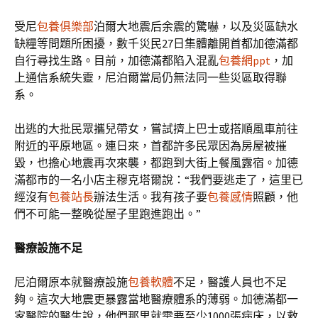
受尼
包養俱樂部
泊爾大地震后余震的驚嚇，以及災區缺水
缺糧等問題所困擾，數千災民27日集體離開首都加德滿都
自行尋找生路。目前，加德滿都陷入混亂
包養網ppt
，加
上通信系統失靈，尼泊爾當局仍無法同一些災區取得聯
系。
出逃的大批民眾攜兒帶女，嘗試擠上巴士或搭順風車前往
附近的平原地區。連日來，首都許多民眾因為房屋被摧
毀，也擔心地震再次來襲，都跑到大街上餐風露宿。加德
滿都市的一名小店主穆克塔爾說：“我們要逃走了，這里已
經沒有
包養站長
辦法生活。我有孩子要
包養感情
照顧，他
們不可能一整晚從屋子里跑進跑出。”
醫療設施不足
尼泊爾原本就醫療設施
包養軟體
不足，醫護人員也不足
夠。這次大地震更暴露當地醫療體系的薄弱。加德滿都一
家醫院的醫生說，他們那里就需要至少1000張病床，以救