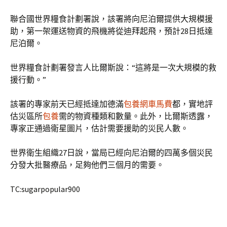
聯合國世界糧食計劃署說，該署將向尼泊爾提供大規模援
助，第一架運送物資的飛機將從迪拜起飛，預計28日抵達
尼泊爾。
世界糧食計劃署發言人比爾斯說：“這將是一次大規模的救
援行動。”
該署的專家前天已經抵達加德滿
包養網車馬費
都，實地評
估災區所
包養
需的物資種類和數量。此外，比爾斯透露，
專家正通過衛星圖片，估計需要援助的災民人數。
世界衛生組織27日說，當局已經向尼泊爾的四萬多個災民
分發大批醫療品，足夠他們三個月的需要。
TC:sugarpopular900