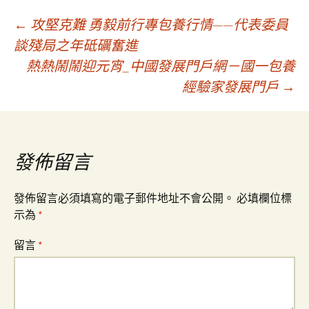
文
←
攻堅克難 勇毅前行專包養行情——代表委員
談殘局之年砥礪奮進
熱熱鬧鬧迎元宵_中國發展門戶網－國一包養
章
經驗家發展門戶
→
導
覽
發佈留言
發佈留言必須填寫的電子郵件地址不會公開。
必填欄位標
示為
*
留言
*