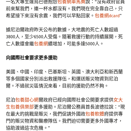
一名大專生達烏巴德抱怨
包養網車馬費
說：“沒有政府官員
前來幫我們，連一杯水都沒有。我們現在完全靠自己，只
希望接下來沒有余震，我們可以早點回家。
包養網dcard
”
據尼泊爾政府昨天公布的數據，大地震的死亡人數超過
3800人，至少6500人受傷。隨著救援行動的持續展開，死
亡人數還會繼
包養網
續增加，可能多達5000人。
向國際社會要求更多援助
美國、中國、印度、巴基斯坦、英國、澳大利亞和新西蘭
等多個國家分別派出救援隊伍，和運送賑災物資到尼泊
爾。不過就災區情況來看，目前的援助仍然不夠。
尼泊
包養甜心網
爾政府已經向國際社會公開要求提供
女大
生包養俱樂部
更多援助。尼泊爾公務員首長波德拉說：“現
在最大的挑戰是賑災，我們促請外國政
包養軟體
府提供專
門的賑災物資和醫療隊伍。我們迫切需要更多外國專才，
協助渡過這次危機。”