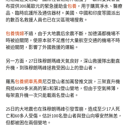
布提供300萬歐元的緊急援助金
包養
，用于購買凈水、醫療
品、臨時庇護所及通信器材。美國、中國和印度等國派出
的數百名救援人員也已在災區現場搜救。
包養情婦
不過，由于大地震后余震不斷，加德滿都機場不
時被迫關閉，使原本就不足應付大量航空交通的機場不時
被迫關閉，影響了外國救援的運輸。
另一方面，27日珠穆朗瑪峰天氣良好，深山救援隊出動直
升機，到珠穆朗瑪峰拯救受困山上的登山者。
羅馬
包養網車馬費
尼亞登山者加萬發推文說，三架直升機
飛抵6000多米高的第1和第2登山營地，但由于空氣稀薄，
每架直升機一次只能載兩名登山者。
25日的大地震也在珠穆朗瑪峰引發雪崩，造成至少17人死
亡和60多人受傷。估計100名登山者與登山向導安然無恙，
但都被困在兩個營地。