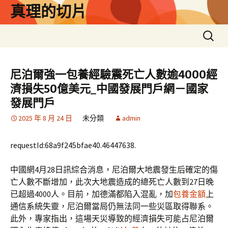
跳
真理的切片
至
主
搜
要
尋
內
關
容
鍵
尼泊爾強一包養經驗震死亡人數逾4000經
字:
濟損失50億美元_中國發展門戶網－國家
發展門戶
2025 年 8 月 24 日
未分類
admin
requestId:68a9f245bfae40.46447638.
中國網4月28日訊綜合消息，尼泊爾大地震發生后確定的傷
亡人數不斷增加，此次大地震造成的總死亡人數到27日晚
已超過4000人。目前，加德滿都陷入混亂，加
包養金額
上
通信系統失靈，尼泊爾當局仍無法同一些災區取得聯系。
此外，專家指出，這場天災導致的經濟損失可能占尼泊爾