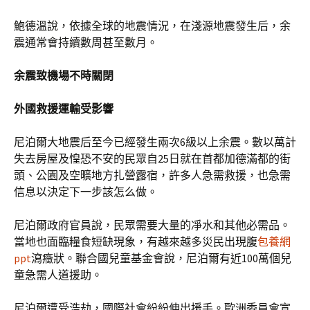
鮑德溫說，依據全球的地震情況，在淺源地震發生后，余
震通常會持續數周甚至數月。
余震致機場不時關閉
外國救援運輸受影響
尼泊爾大地震后至今已經發生兩次6級以上余震。數以萬計
失去房屋及惶恐不安的民眾自25日就在首都加德滿都的街
頭、公園及空曠地方扎營露宿，許多人急需救援，也急需
信息以決定下一步該怎么做。
尼泊爾政府官員說，民眾需要大量的凈水和其他必需品。
當地也面臨糧食短缺現象，有越來越多災民出現腹
包養網
ppt
瀉癥狀。聯合國兒童基金會說，尼泊爾有近100萬個兒
童急需人道援助。
尼泊爾遭受浩劫，國際社會紛紛伸出援手。歐洲委員會宣