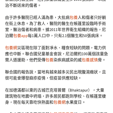
治不斷送來的傷者。
由于許多醫院已經人滿為患，大批病
包養
人和傷者只好躺
在街上休息。為了救人，醫院的醫生在帳篷里設臨時手術
室，醫治傷者和病患。據2011年世界衛生組織的報告，尼
泊爾
包養app
每1萬人口中，只有2.1個醫生和50張病床。
包養網
災區現在除了面對凈水、糧食短缺的問題，電力供
應也中斷。聯合國兒童基金會說，尼泊爾約100萬個孩童急
需人道援助，他們受傳
包養
染疾病感染的威
包養感情
脅。
聯合國的報告說，當地有越來越多災民出現腹瀉癥狀，且
很可能會爆發麻疹疫情，但疫苗供應短缺。
在加德滿都以東的古城巴克塔普爾（Bhaktapur），大量
建筑物在地震中坍塌，許多居民都跑到學校、在帳篷里棲
身，現在每天靠吃快熟面和
包養網
水果度日。