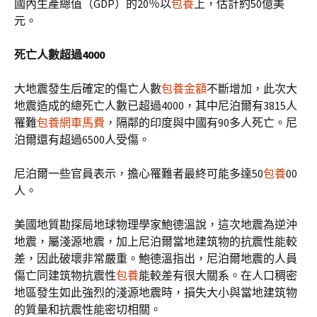
國內生產總值（GDP）的20％以
包養
上，估計約50億美
元。
死亡人數超過4000
大地震發生后確定的傷亡人數
包養金額
不斷增加，此次大
地震造成的總死亡人數已超過4000，其中尼泊爾有3815人
罹難
包養網車馬費
，隔鄰的印度與中國有90多人死亡。尼
泊爾還有超過6500人受傷。
尼泊爾一些官員表示，擔心罹難者最終可能多達50
包養
00
人。
美國地質勘探局地球物理學家鮑德溫說，這次地震為逆沖
地震，屬淺源地震，加上尼泊爾當地建筑物的抗震性能較
差，因此破壞非常嚴重。鮑德溫指出，尼泊爾地震的人員
傷亡同建筑物抗震性
包養
能較差有很大關系。在人口稠密
地區發生如此強烈的淺源地震時，損失大小與當地建筑物
的質量和抗震性能密切相關。