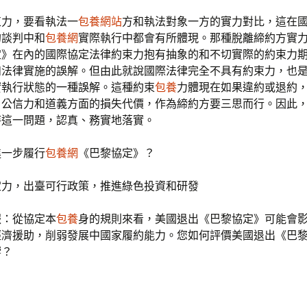
束力，要看執法一
包養網站
方和執法對象一方的實力對比，這在
的談判中和
包養網
實際執行中都會有所體現。那種脫離締約方實
定》在內的國際協定法律約束力抱有抽象的和不切實際的約束力
和法律實施的誤解。但由此就說國際法律完全不具有約束力，也
實執行狀態的一種誤解。這種約束
包養
力體現在如果違約或退約
、公信力和道義方面的損失代價，作為締約方要三思而行。因此
待這一問題，認真、務實地落實。
進一步履行
包養網
《巴黎協定》？
定力，出臺可行政策，推進綠色投資和研發
報：從協定本
包養
身的規則來看，美國退出《巴黎協定》可能會
經濟援助，削弱發展中國家履約能力。您如何評價美國退出《巴
響？