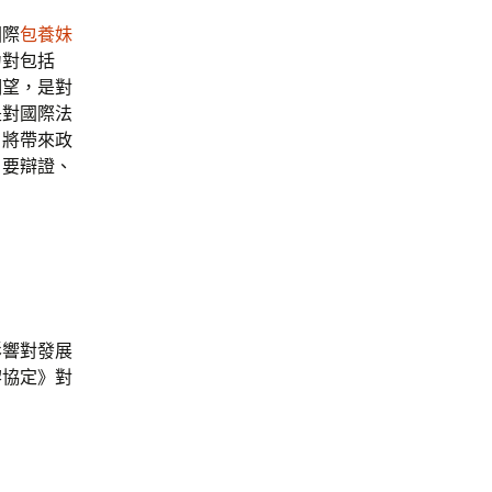
國際
包養妹
力對包括
期望，是對
是對國際法
，將帶來政
，要辯證、
影響對發展
黎協定》對