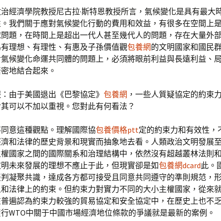
政治經濟學院教授尼古拉·斯特恩教授所言，氣候變化是具有最大
性。我們關于應對氣候變化行動的費用和效益，有很多在空間上
球問題，在時間上是超出一代人甚至幾代人的問題，存在大量外
為有理想、有理性、有惠及子孫價值觀
包養網
的文明國家和國民
對氣候變化命運共同體的問題上，必須將眼前利益與長遠利益、
緊密地結合起來。
報：由于美國退出《巴黎協定》
包養網
，一些人質疑協定的約束
對其可以不加以重視。您對此有何看法？
不同意這種觀點。理解國際協
包養價格ptt
定的約束力和有效性，
經濟和法律的歷史背景和現實而抽象地去看。人類政治文明發展
主權國家之間的國際關系和治理結構中，依然沒有超越叢林法則
文明未來發展的理想不應止于此，但現實卻是如
包養網dcard
此。
談判凝聚共識，達成各方都可接受且同意共同遵守的準則規范，
上和法律上的約束。但約束力對實力不同的大小主權國家，從來
在普遍認為約束力較強的貿易協定和安全協定中，在歷史上也不
行WTO中關于中國市場經濟地位條款的爭議就是最新的案例。