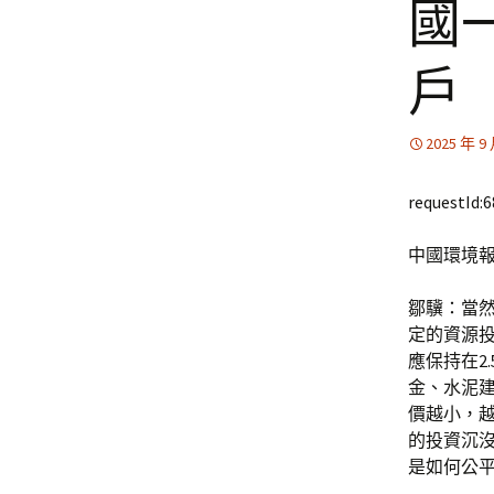
國
戶
2025 年 9
requestId:
中國環境
鄒驥：當
定的資源投
應保持在2
金、水泥
價越小，
的投資沉
是如何公