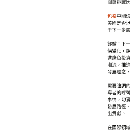
關鍵挑戰
包養
中國
美國是否
于下一步
鄒驥：下
候變化，
進綠色投
潮流，推
發展理念
需要強調
導者的呼
事情，切
發展路徑
出貢獻。
在國際領域