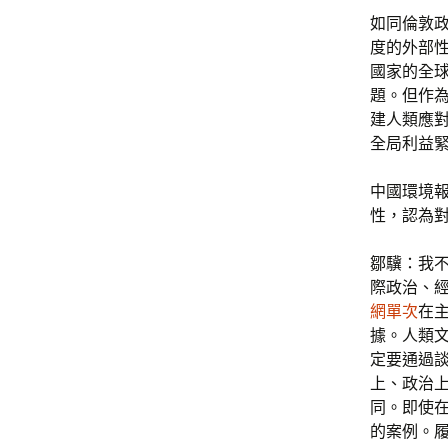
如同倫敦
度的外部
國家的全
題。但作
建人類應
全局利益
中國環境
性，認為
鄒驥：我
際政治、
網單次
在
據。人類
定要通過
上、政治
同。即使
的案例。履