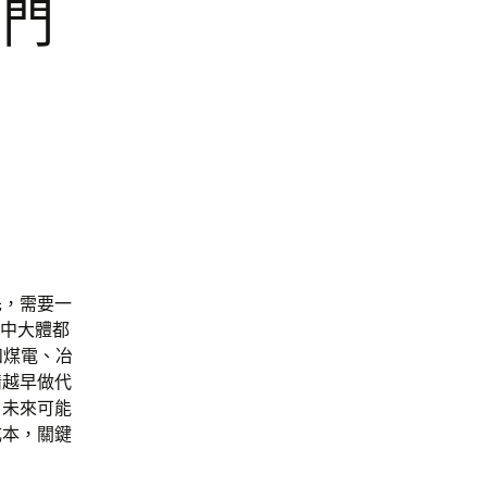
展門
先，需要一
年中大體都
和煤電、冶
情越早做代
、未來可能
成本，關鍵