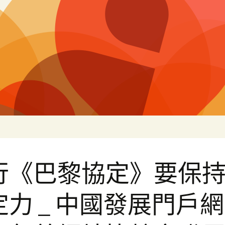
片
行《巴黎協定》要保
定力 _ 中國發展門戶