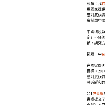
鄒驥：我
達國家提
應對氣候
會削弱中
中國環境報
定》不僅
顧，講究
鄒驥：中
在國家層面
目標。20
應對氣候
將減緩和
201
包養網
書處提交
貢獻》。其