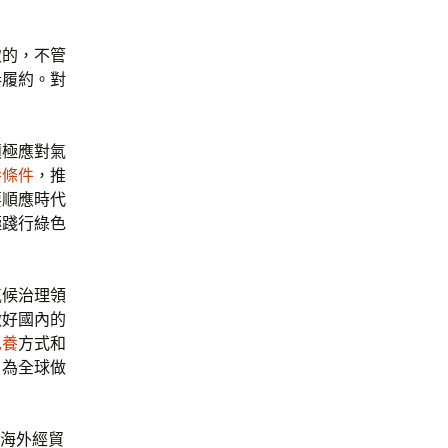
致的，不管
奏履約。對
積極應對氣
養條件
，推
要順應時代
極踐行綠色
氣候治理領
做好國內的
包養
方式和
，為全球做
海外經貿