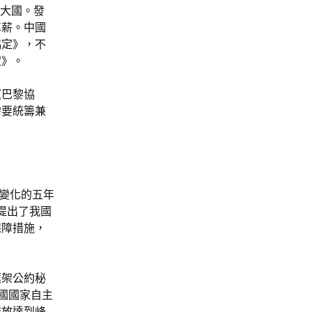
中大國。發
車薪。中國
協定》，不
定》。
《巴黎協
需要統籌兼
。
候變化的五年
，提出了我國
保障措施，
框架公約秘
國國家自主
排放達到峰