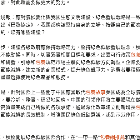
因素，對此還需要做更大的努力。
環境報：應對氣候變化與我國生態文明建設、綠色發展戰略是一
退出《巴黎協定》，我國都應該堅持自身的立場、按照自己的節
履約，您有哪些建議？
一步，建議各級政府應保持戰略定力，堅持綠色低碳發展理念，
絕不能動搖。同時，切實落實相關目標和要求，出臺可行政策
包
資和研發，引導和
包養
規范市場主體向綠色低碳方向轉型。企業
進節能減排，建立新的商業模式，提升綠色競爭力。消費者要積
，盡量選擇使用綠色產品和服務。
的是，針對國際上一些關于中國應當取代
包養故事
美國成為全球
聲，要冷靜、務實、穩妥地回應。中國的引領作用將主要體現在
實高質量完成自己所做的各項承諾，通過深化改革建立創新增長
、節能減排的長效機制，增強國民綠色低碳意識，起到示范作用
，積極開展綠色低碳國際合作，在“一帶一路”
包養網推薦
和其他