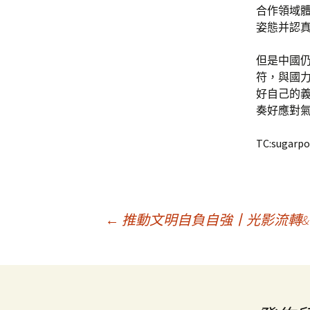
合作領域
姿態并認
但是中國
符，與國
好自己的
奏好應對氣
TC:sugarpo
文
←
推動文明自負自強丨光影流轉&專包
章