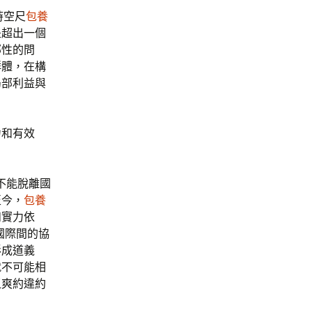
時空尺
包養
是超出一個
部性的問
群體，在構
局部利益與
力和有效
不能脫離國
至今，
包養
和實力依
國際間的協
形成道義
就不可能相
乏爽約違約