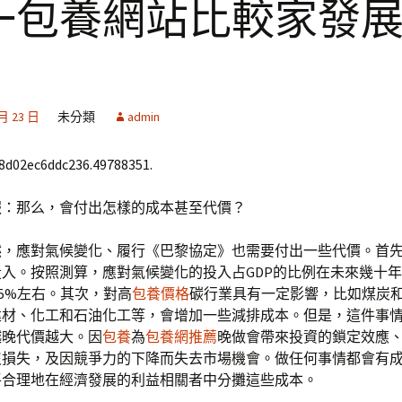
一包養網站比較家發
 月 23 日
未分類
admin
68d02ec6ddc236.49788351.
報：那么，會付出怎樣的成本甚至代價？
然，應對氣候變化、履行《巴黎協定》也需要付出一些代價。首
入。按照測算，應對氣候變化的投入占GDP的比例在未來幾十
.5%左右。其次，對高
包養價格
碳行業具有一定影響，比如煤炭
建材、化工和石油化工等，會增加一些減排成本。但是，這件事
越晚代價越大。因
包養
為
包養網推薦
晚做會帶來投資的鎖定效應
沒損失，及因競爭力的下降而失去市場機會。做任何事情都會有
平合理地在經濟發展的利益相關者中分攤這些成本。