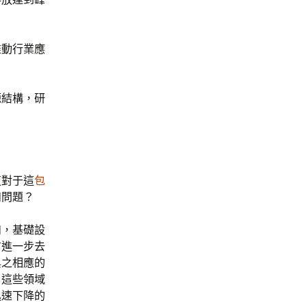
推動行業應
源結構，研
這對于這
包
和問題？
如，基礎設
方進一步去
與之相應的
。這些領域
迅速下降的