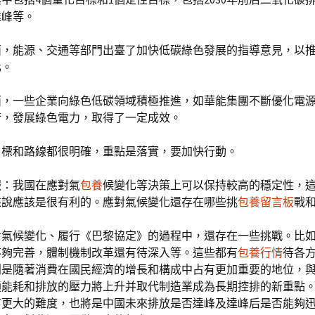
達峰等。
面，能源、交通等部門出臺了加快低碳綠色發展的指導意見，以
化。
面，一些企業向綠色低碳領域積極推進，如華能集團不斷優化電
術，發展綠色電力，取得了一定成效。
目標和路線都很明確，重點是落實，要加快行動。
報：我國在應對氣
包養
候變化等決策上可以保持較高的穩定性，
來說應該是很有利的。應對氣候變化還存在哪些挑
包養留言板
戰
對氣候變化、履行《巴黎協定》的過程中，還存在一些挑戰。比
不夠完善，體制機制改革還有待深入等。這些都有
包養行情
待各
別是隨著消費在國民經濟的增長和構成中占有更加重要的地位，
通能耗和排放的壓力將上升并取代制造業成為長期控排的新重點
有更大的難度，也將是中國未來排放是否達峰及達峰后是否能夠