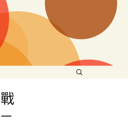
搜
尋
關
鍵
持戰
字:
網－