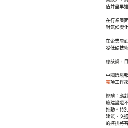
值并盡早
在行業層
對氣候變
在企業層
發低碳技
應該說，
中國環境
養
項工作
鄒驥：應
施建設還
推動。特
建筑、交
的控排將