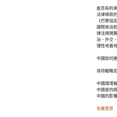
能否有約
法律條款
《巴黎協
國際政治
律法規現
治、外交
理性地看
中國如何
保持戰略
中國環境
中國家的
中國的影
包養意思