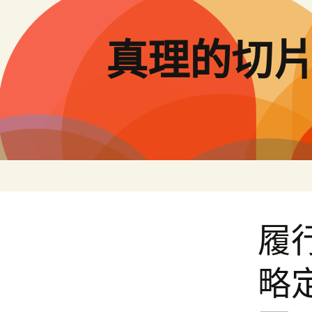
跳
至
主
真理的切
要
內
容
履
略