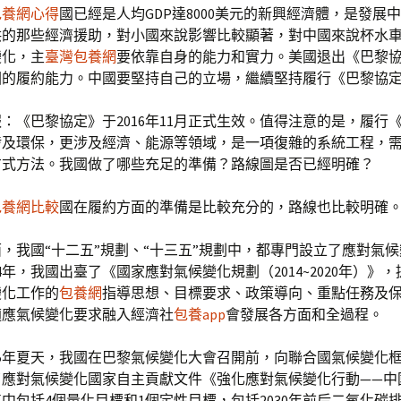
包養網心得
國已經是人均GDP達8000美元的新興經濟體，是發展
供的那些經濟援助，對小國來說影響比較顯著，對中國來說杯水
變化，主
臺灣包養網
要依靠自身的能力和實力。美國退出《巴黎
國的履約能力。中國要堅持自己的立場，繼續堅持履行《巴黎協
：《巴黎協定》于2016年11月正式生效。值得注意的是，履行
涉及環保，更涉及經濟、能源等領域，是一項復雜的系統工程，
方式方法。我國做了哪些充足的準備？路線圖是否已經明確？
包養網比較
國在履約方面的準備是比較充分的，路線也比較明確
，我國“十二五”規劃、“十三五”規劃中，都專門設立了應對氣
14年，我國出臺了《國家應對氣候變化規劃（2014~2020年）》
變化工作的
包養網
指導思想、目標要求、政策導向、重點任務及
適應氣候變化要求融入經濟社
包養app
會發展各方面和全過程。
5年夏天，我國在巴黎氣候變化大會召開前，向聯合國氣候變化
了應對氣候變化國家自主貢獻文件《強化應對氣候變化行動——中
中包括4個量化目標和1個定性目標，包括2030年前后二氧化碳