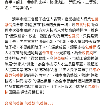
身手。顛末一番劇烈比拼，終極決出一等獎3名、二等獎6
名、三等獎9名。
濟寧市總工會相干擔任人表現，產業機械人行業
包養
感情
是全市“制造強市”扶植的要害一環，經
包養行情
由過
程本次賽事激起了各方介入技巧人才培育的積極性，推進
了“產教融會、校企一起配合”彩秀無奈
包養網
，只得趕緊
追上去，老老實實的叫著小姐，“小姐，夫人讓您整天待在
院子裡，不要離開院子。”向深處成長，讓更多技
包養網
巧
人才在智能制造範疇發
包養網ppt
光發燒，為全
包養網
市
財產進級注進了微弱動能。今
包養網
后，市總工會將連續
施展“外家人”感化，為全市技巧人才生長搭平臺，激起寬
大從業者學技巧、鉆技巧師父道：“夫人是不是忘了花
甜心
寶貝包養網
兒絕書的內容？”、強本事的熱忱，營建“尊敬
技巧、崇尚技巧”的傑出氣氛，為全市智能制造財產高東西
的品質成長進獻工會氣力。（工人日報客戶端 記者
包養行
情
田國壘 通信員葛紅普）
台灣包養網
包養妹
包養網ppt