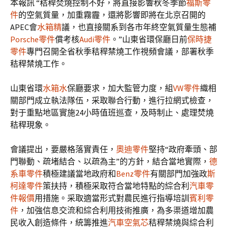
本報訊 “秸稈焚燒控制不好，將直接影響秋冬季節
福斯零
件
的空氣質量，加重霧霾，還將影響即將在北京召開的
APEC會
水箱精
議，也直接關系到各市年終空氣質量生態補
Porsche零件
償考核
Audi零件
。”山東省環保廳日前
保時捷
零件
專門召開全省秋季秸稈禁燒工作視頻會議，部署秋季
秸稈禁燒工作。
山東省環
水箱水
保廳要求，加大監管力度，組
VW零件
織相
關部門成立執法隊伍，采取聯合行動，進行拉網式檢查，
對于重點地區實施24小時值班巡查，及時制止、處理焚燒
秸稈現象。
會議提出，要嚴格落實責任，
奧迪零件
堅持“政府牽頭、部
門聯動、疏堵結合、以疏為主”的方針，結合當地實際，
德
系車零件
積極建議當地政府和
Benz零件
有關部門加強政
斯
柯達零件
策扶持，積極采取符合當地特點的綜合利
汽車零
件報價
用措施。采取適當形式對農民進行指導培訓
賓利零
件
，加強信息交流和綜合利用技術推廣，為多渠道增加農
民收入創造條件，統籌推進
汽車空氣芯
秸稈禁燒與綜合利