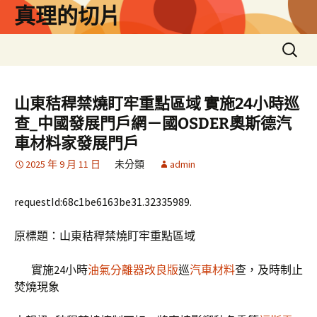
跳
真理的切片
至
主
搜
要
尋
內
關
容
鍵
山東秸稈禁燒盯牢重點區域 實施24小時巡
字:
查_中國發展門戶網－國OSDER奧斯德汽
車材料家發展門戶
2025 年 9 月 11 日
未分類
admin
requestId:68c1be6163be31.32335989.
原標題：山東秸稈禁燒盯牢重點區域
實施24小時
油氣分離器改良版
巡
汽車材料
查，及時制止
焚燒現象