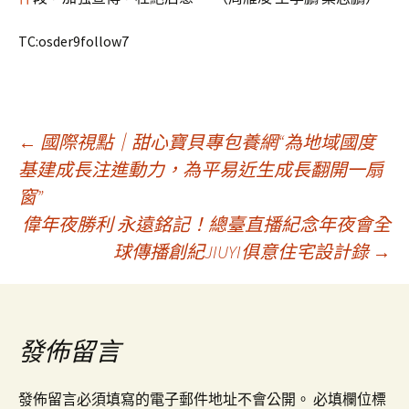
TC:osder9follow7
文
←
國際視點｜甜心寶貝專包養網“為地域國度
基建成長注進動力，為平易近生成長翻開一扇
窗”
章
偉年夜勝利 永遠銘記！總臺直播紀念年夜會全
球傳播創紀JIUYI俱意住宅設計錄
→
導
覽
發佈留言
發佈留言必須填寫的電子郵件地址不會公開。
必填欄位標