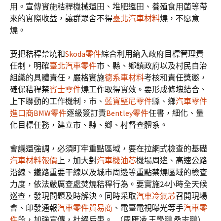
用。宣傳實施秸稈機械還田、堆肥還田、養殖食用菌等帶
來的實際收益，讓群眾舍不得
臺北汽車材料
燒，不愿意
燒。
要把秸稈禁燒和
Skoda零件
綜合利用納入政府目標管理責
任制，明確
臺北汽車零件
市、縣、鄉鎮政府以及村民自治
組織的具體責任，嚴格實施
德系車材料
考核和責任獎懲，
確保秸稈禁
賓士零件
燒工作取得實效。要形成條塊結合、
上下聯動的工作機制，市、
藍寶堅尼零件
縣、鄉
汽車零件
進口商
BMW零件
逐級簽訂責
Bentley零件
任書，細化、量
化目標任務，建立市、縣、鄉、村督查體系。
會議還強調，必須盯牢重點區域，要在拉網式檢查的基礎
汽車材料報價
上，加大對
汽車機油芯
機場周邊、高速公路
沿線、鐵路重要干線以及城市周邊等重點禁燒區域的檢查
力度，依法嚴厲查處焚燒秸稈行為。要實施24小時全天候
巡查，發現問題及時解決。同時采取
汽車冷氣芯
召開現場
會、印發通報
汽車零件貿易商
、電臺電視曝光等手
汽車零
件
段，加強宣傳，杜絕后患。 （周雁凌 王學鵬 桑志鵬）