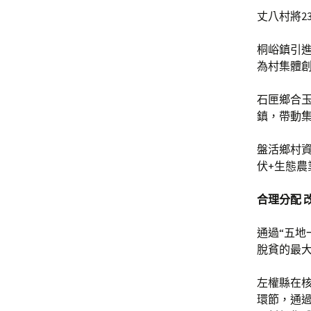
丈八村將2
桐峪鎮引進
為村集體創
石匣鄉合
鎮，帶動集
盤活鄉村
伏+生態農
合理分配 
通過“五地
脫貧的最
左權縣在
環節，通