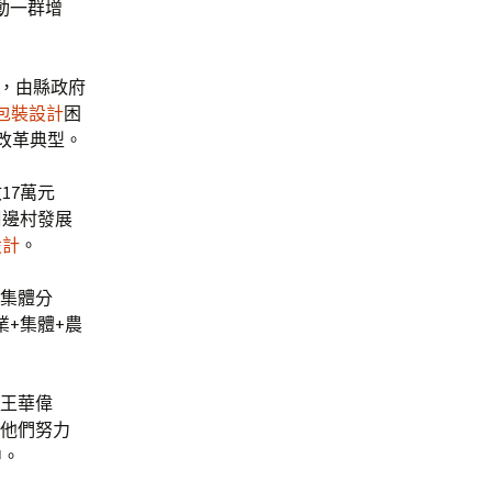
動一群增
式，由縣政府
包裝設計
困
市改革典型。
17萬元
周邊村發展
設計
。
村集體分
業+集體+農
任王華偉
。他們努力
中。