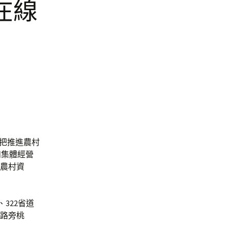
在線
縣把推進農村
和集體經營
醒農村資
、322省道
與路旁桃