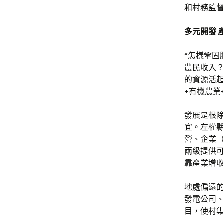
和村務監
多元開發 
“怎樣鞏
農民收入？
的資源活起
+有機農業
發展是根
宜。左權縣
營、企業
兩級提供
靠產業增
地處偏遠
發電公司
目，使村集