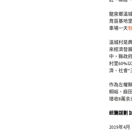
龍泉鄉溫城
育苗基地
車場一天
溫城村是
來經濟發
中，縣政府
村里60%
濟、社會“
作為左權縣
桐峪、麻田
增收8萬余
統籌謀劃 
2019年