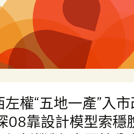
片
西左權“五地一產”入市
 探08靠設計模型索穩