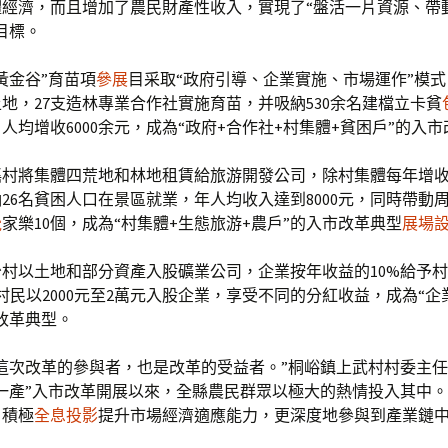
體經濟，而且增加了農民財產性收入，實現了“盤活一片資源、帶
目標。
黃金谷”育苗項
參展
目采取“政府引導、企業實施、市場運作”模
地，27支造林專業合作社實施育苗，并吸納530余名建檔立卡貧
人均增收6000余元，成為“政府+合作社+村集體+貧困戶”的入
村將集體四荒地和林地租賃給旅游開發公司，除村集體每年增收
26名貧困人口在景區就業，年人均收入達到8000元，同時帶動
覺
家樂10個，成為“村集體+生態旅游+農戶”的入市改革典型
展場
村以土地和部分資產入股礦業公司，企業按年收益的10%給予
戶村民以2000元至2萬元入股企業，享受不同的分紅收益，成為“企
改革典型。
這次改革的參與者，也是改革的受益者。”桐峪鎮上武村村委主
一產”入市改革開展以來，全縣農民群眾以極大的熱情投入其中
，積極
全息投影
提升市場經濟適應能力，更深度地參與到產業鏈