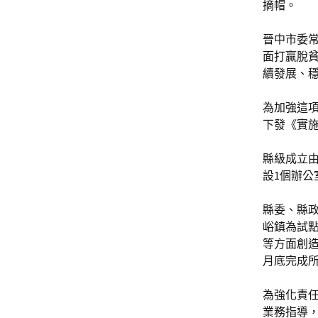
摘帽。
晉中市委常
面打贏脫
續發展、
為加強這項
下發《實
縣級成立
設1個辦公
縣委、縣政
峪鎮為試
等方面創造
月底完成
為強化責
業務指導，