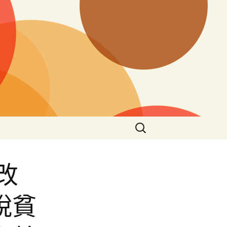
搜
尋
關
鍵
改
字:
脫貧