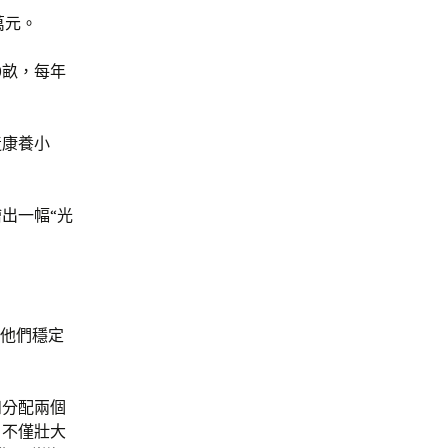
萬元。
00畝，每年
造康養小
出一幅“光
是他們穩定
和分配兩個
，不僅壯大