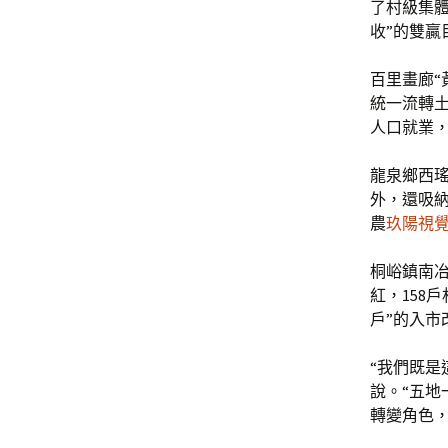
了村級集
收”的雙贏
百里畫廊“
統一流轉土
人口就業，
龍泉鄉西瑤
外，還吸納
農
玖陽視
桐峪鎮南冶
紅，158
戶”的入市
“我們既是
說。“五地
轉變角色