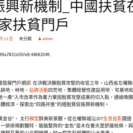
振興新機制_中國扶貧
國家扶貧門戶
 月 12 日
未分類
admin
689a7831d35fe8.44682049.
國發展門戶網訊 在決戰決勝脫貧攻堅的收官之年，山西省左權
包耕地、林地、
品牌活動
四荒地、集體經營性建設用地、宅基地
地一產”入市改革作為奮力鞏固脫貧攻堅成果的切入點，通過喚
體經濟，探索出“四路并進”的穩脫貧促振興新機制。
黃金谷”， 太行
模型
醉美新景觀。從左權縣城沿207
全息投影
國道
一排排規劃獨特、栽植整齊的“金色”苗木在春天里舒展枝條，
、連翹花黃的山谷相映襯，好一幅色彩斑斕的山水美景。