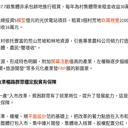
37.7畝集體非承包耕地進行租賃，每年為村集體帶來租金收益30
總投資5
模型
億元的光伏電站項目，租賃3個村荒地
玖陽視覺
21
收16萬元。
玉村依托豐富的荒山荒坡和林地資源，引進專業農科公司傾力打
體、農民“雙增收”。
資源，形成特色明顯、附加
開幕活動
值高的產業，左權縣逐步描繪
業+旅游開發”等多元化產業發
FRP
展的新圖景。
改革暢路群眾穩定脫貧有保障
一產”入市改革，貧困群眾有了就業崗位，提升了發展能力，這
大保障。
核準、確權、規
平面設計
范的基礎上，把改革的著力點放在入市
過整體打包入市、集中連片開發、集體收入核算、股權配置分紅