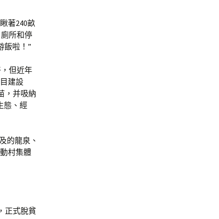
著240畝
、廁所和停
游飯啦！”
好，但近年
項目建設
苗，并吸納
生態、經
涉及的龍泉、
帶動村集體
，正式脫貧