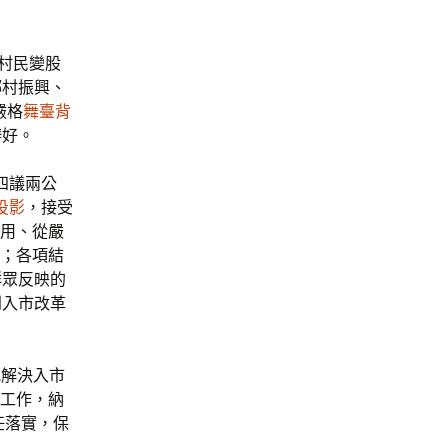
村民變股
鄉村振興、
嚴格
舞臺背
辦好。
四議兩公
投影
，接受
費用、從嚴
；各項結
群眾反映的
到入市改革
究解決入市
點工作，納
任落實，保