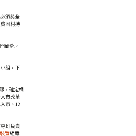
，必須與全
強貧困村持
專門研究，
導小組，下
驟，確定桐
產入市改革
入市、12
作專班負責
裝置
組織