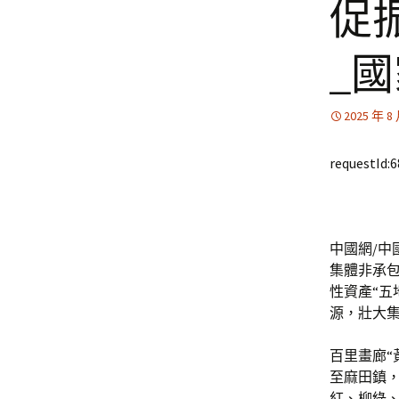
促
_
2025 年 8
requestId:
中國網/中
集體非承
性資產“五
源，壯大集
百里畫廊“
至麻田鎮，
紅、柳綠