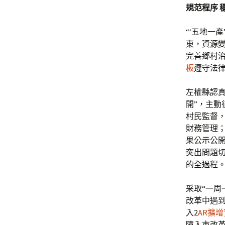
規范程序 
“‘五地一
東，資源
完善鄉村治
板
遵守法
左權縣認
開”，主
村民監督，
財務管理；
果公示公
突出問題
的全過程
采取“一周
改革中遇到
入2
AR擴
障入市改