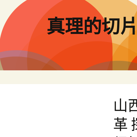
跳
至
主
真理的切
要
內
容
山
革