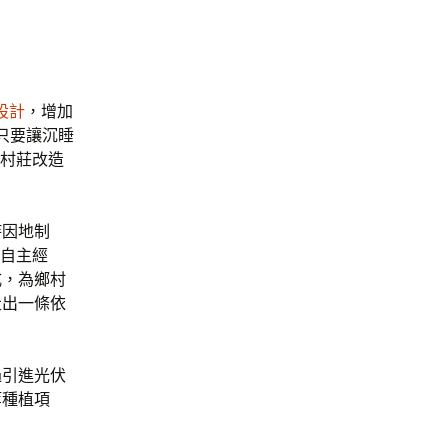
。
設計
，增加
只要讓沉睡
“村莊改造
持因地制
建自主經
式，為鄉村
走出一條依
過引進光伏
等種植項