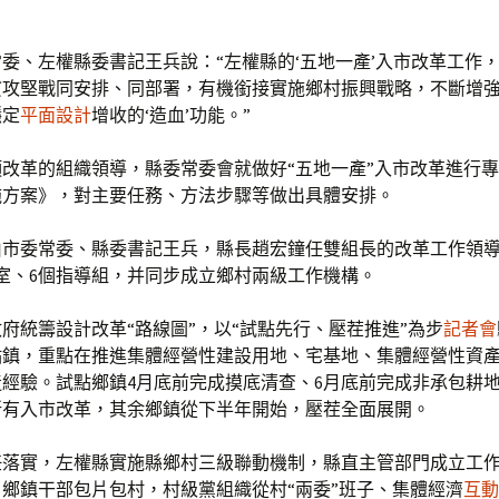
委、左權縣委書記王兵說：“左權縣的‘五地一產’入市改革工作
貧攻堅戰同安排、同部署，有機銜接實施鄉村振興戰略，不斷增
穩定
平面設計
增收的‘造血’功能。”
改革的組織領導，縣委常委會就做好“五地一產”入市改革進行
施方案》，對主要任務、方法步驟等做出具體安排。
由市委常委、縣委書記王兵，縣長趙宏鐘任雙組長的改革工作領
室、6個指導組，并同步成立鄉村兩級工作機構。
府統籌設計改革“路線圖”，以“試點先行、壓茬推進”為步
記者會
點鎮，重點在推進集體經營性建設用地、宅基地、集體經營性資
經驗。試點鄉鎮4月底前完成摸底清查、6月底前完成非承包耕地
所有入市改革，其余鄉鎮從下半年開始，壓茬全面展開。
任落實，左權縣實施縣鄉村三級聯動機制，縣直主管部門成立工
鄉鎮干部包片包村，村級黨組織從村“兩委”班子、集體經濟
互動