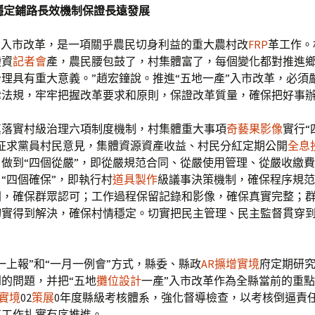
穩定鋪路長效機制保證長遠發展
產’入市改革，是一項關乎農民切身利益的重大農村改
FRP
革工作。
變資
記者會
產，農民腰包鼓了，村集體富了，每個變化都對推進
理具有重大意義。”趙宏鐘說。推進“五地一產”入市改革，必須
律法規，牢牢把握改革要求和原則，保證改革質量，確保把好事
真落實村級治理六項制度機制，村集體重大事項
奇藝果影像
實行“
動征求黨員村民意見，集體資源資產收益、村民分紅定期公開
全息
做到“四個從嚴”，即從嚴規范合同、從嚴使用管理、從嚴收繳
“四個確保”，即執行村
道具製作
級議事決策機制，確保程序規范
開，確保群眾認可；工作過程保留記錄和影像，確保真實完整；
切實得到解決，確保村情穩定。切實把民主管理、民主監督貫穿
。
一上報”和“一月一例會”方式，縣委、縣政
AR擴增實境
府定期研
的問題，并把“五地
攤位設計
一產”入市改革作為全縣當前的重
增實境
02
策展
0年度縣級考核體系，強化督導檢查，以考核倒逼責
革工作扎實有序推進。