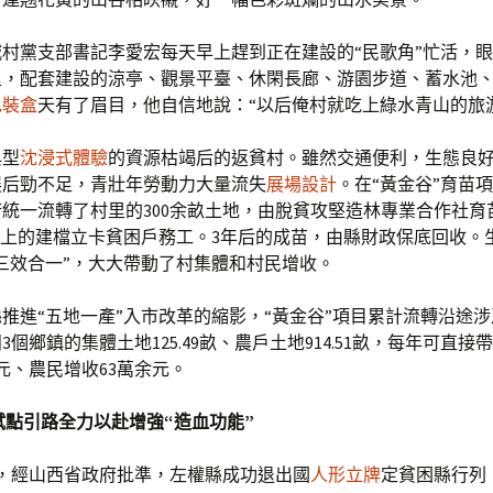
村黨支部書記李愛宏每天早上趕到正在建設的“民歌角”忙活，眼瞅
里，配套建設的涼亭、觀景平臺、休閑長廊、游園步道、蓄水池
包裝盒
天有了眉目，他自信地說：“以后俺村就吃上綠水青山的旅
典型
沈浸式體驗
的資源枯竭后的返貧村。雖然交通便利，生態良
展后勁不足，青壯年勞動力大量流失
展場設計
。在“黃金谷”育苗
統一流轉了村里的300余畝土地，由脫貧攻堅造林專業合作社育
以上的建檔立卡貧困戶務工。3年后的成苗，由縣財政保底回收。
三效合一”，大大帶動了村集體和村民增收。
推進“五地一產”入市改革的縮影，“黃金谷”項目累計流轉沿途
3個鄉鎮的集體土地125.49畝、農戶土地914.51畝，每年可直接
元、農民增收63萬余元。
試點引路全力以赴增強“造血功能”
4月，經山西省政府批準，左權縣成功退出國
人形立牌
定貧困縣行列