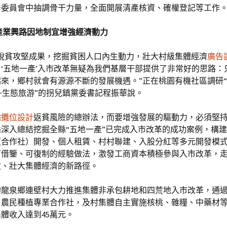
督委員會中抽調骨干力量，全面開展清產核資、確權登記等工作
產業興路因地制宜增強經濟動力
固脫貧攻堅成果，挖掘貧困人口內生動力，壯大村級集體經濟
廣告
‘五地一產’入市改革無疑為我們基層干部提供了非常好的思路：
來，鄉村就會有源源不斷的發展機遇。”正在桃園有機社區調研
+生態旅游”的拐兒鎮黨委書記程振華說。
除
攤位設計
返貧風險的總辦法，而要增強發展的驅動力，必須堅
深入總結挖掘全縣“五地一產”已完成入市改革的成功案例，構
（合作社）開發、個人租賃、村村聯建、入股分紅等多元開發模
可借鑒、可復制的經驗做法，激發工商資本積極參與入市改革，
收、壯大集體經濟的新路徑。
的龍泉鄉連壁村大力推進集體非承包耕地和四荒地入市改革，通
、農民種植專業合作社，及村集體自主實施核桃、雜糧、中藥材
體收入達到45萬元。