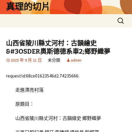
跳
真理的切片
至
主
搜
要
尋
內
關
容
鍵
山西省陵川縣丈河村：古韻繪史
字:
&#3OSDER奧斯德德系車2;鄉野織夢
2025 年 9 月 21 日
未分類
admin
requestId:68ce01623546d2.74235666.
走進漂亮村落
原題目：
山西省陵川縣丈河村：古韻繪史 鄉野織夢