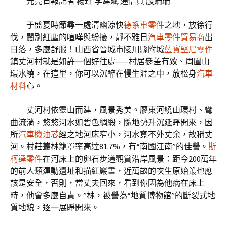
光亮日報記者 楊玨 李建斌 通信員 殷姍珊
于盛夏時節尋一處清幽涼快
德系車零件
之地，放徐行
伐，闊別紅塵的喧嘩與紛擾，靜不雅日
汽車零件貿易商
出
日落，多麼舒服！山西省晉城市陵川縣附城
藍寶堅尼零件
鎮丈河村就是如許一個好往處——村居參差有致、周圍山
環水繞，在這里，你可以沉醉在慢生涯之中，放松身
汽車
材料
心。
丈河村依靈山而建，風景秀美。廖東河繞山環村、彎
曲流淌，悠悠河水如碧色綢緞，隨地勢升沉延睜開來，因
所
汽車機油芯
經之地河床窄小，河水寬不外丈余，故稱丈
河。村莊叢林籠罩率高達81.7%，有“南國江南”的佳譽。
斯
柯達零件
在河床上的卵石步道觀賞沿岸風景：距今200萬年
的前人類運動遺址和描紅巖畫，近萬畝的次生原始叢也應
該是安全，否則，當丈夫回來，看到你因為他病在床上
時，他會多麼自責。”林，被譽為“地質博物館”的斷裂式地
質地貌，逐一展睜開來。