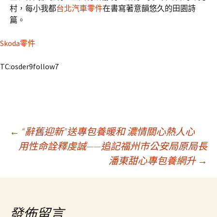
村，每小我都
台北汽車零件
在書寫著意韻悠久的田園詩
篇。
Skoda零件
TC:osder9follow7
文
←
“辭舊迎新”送專包養暖和 濃情關心熱人心
用性命詮釋虔誠——追記福州市公安局原局長
潘東甜心專包養網升
→
章
導
發佈留言