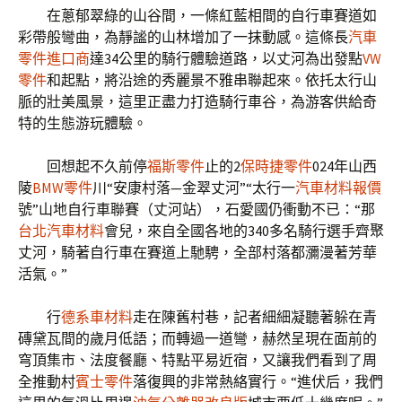
在蔥郁翠綠的山谷間，一條紅藍相間的自行車賽道如
彩帶般彎曲，為靜謐的山林增加了一抹動感。這條長
汽車
零件進口商
達34公里的騎行體驗道路，以丈河為出發點
VW
零件
和起點，將沿途的秀麗景不雅串聯起來。依托太行山
脈的壯美風景，這里正盡力打造騎行車谷，為游客供給奇
特的生態游玩體驗。
回想起不久前停
福斯零件
止的2
保時捷零件
024年山西
陵
BMW零件
川“安康村落—金翠丈河”“太行一
汽車材料報價
號”山地自行車聯賽（丈河站），石愛國仍衝動不已：“那
台北汽車材料
會兒，來自全國各地的340多名騎行選手齊聚
丈河，騎著自行車在賽道上馳騁，全部村落都瀰漫著芳華
活氣。”
行
德系車材料
走在陳舊村巷，記者細細凝聽著躲在青
磚黛瓦間的歲月低語；而轉過一道彎，赫然呈現在面前的
穹頂集市、法度餐廳、特點平易近宿，又讓我們看到了周
全推動村
賓士零件
落復興的非常熱絡實行。“進伏后，我們