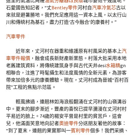
這里的氣溫比周邊
油氣分離器改良版
城市要低十幾度呢。”
石愛國告知記者，“丈
Bentley零件
河村自
汽車冷氣芯
古以
來就是避暑勝地。我們充足應用這一資本上風，以太行山
川和傳統村為基石，盡力打造‘古今融合’的康養村。”
汽車零件
近年來，丈河村在器重和維護原有村風采的基本上
汽
車零件報價
，融會成長新財產新業態。村落大批采用本地
老舊建筑資料，將傳統建筑身手與古代天井desi
水箱精
gn
相聯合，注進了時髦攝生和法度風情的全新元素，為游客
帶來加倍多元的康養體驗。現在，丈河村成為晉城“百村百
院”工程的焦點示范區。
輕風拂過，連翹林如海浪般翻涌在丈河村的山嶺溝谷
中。夏末的腳步漸近，豐產的喜悅已提早瀰漫在丈河村村
平易近的臉上。74歲的楊安平曾是村里的貧苦戶，這會
兒，他滿面笑意地向記者
奧迪零件
分送朋友著他的故事：
“到了夏末，連翹的果實那叫一
賓利零件
個多！我們采摘、