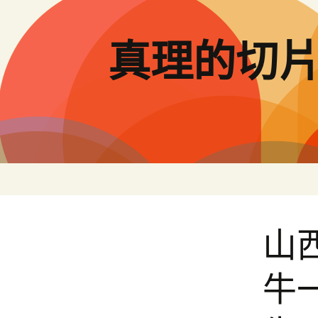
跳
至
主
真理的切
要
內
容
山
牛