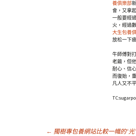
養俱樂部
會，又拿
一般要經
火，經過
大生包養
放松一下
牛師傅對
老繭，但
耐心、信
而復始，
凡人又不
TC:sugarpo
←
獨樹專包養網站比較一幟的“光