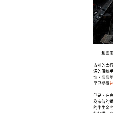
趙國忠
古老的太
深的傳統
憶，慢慢
早已變得
但是，在
為家傳的鐵
的牛生金