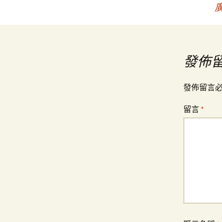
文
章
導
發佈
覽
發佈留言
留言
*