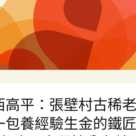
片
西高平：張壁村古稀
一包養經驗生金的鐵