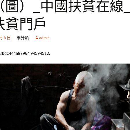
（圖）_中國扶貧在線
扶貧門戶
 月 8 日
未分類
admin
68bdc444a87964.94594512.