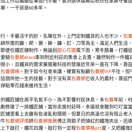
參加工作后繼續從事這門手藝，直到退休還鄉后依然在家廝守著
棄，一干就是60多年。
踐行，手藝活干的好，名聲在外，上門定制鐵貨的人也不少，
包
農耕所需的鋤、耙、镢、鍬、鐮、釘、刀等為主，滿足人們生活
季節便在鐵匠鋪制作，無論刮
甜心花園
風下雨，寒冬酷暑，打鐵
貨要騎
包養網dcard
車到附近村莊的集會上去賣。雖然制作一件鐵
潤很小，且鐵貨的需求量隨著科技的發展近年來一直在下降，靠
家
包養價格
，對于如今社會來講，確實有點顧
包養網VIP
不住，但
棄這個伴他一生的技藝，對于沒有其
包養網
它收入的農村，靠這
少掙點零花錢來維持生活。
養
的鐵匠鋪在高平名氣不小，為不影響村民休息，多
包養
年前，
規劃修建了一排鐵匠鋪，當你走進村莊時，多遠就會聽到叮叮當
鐵匠鋪里看上去雖有些凌亂和簡陋，但夏日的高溫也沒有阻止老
的牛
包養網評價
師
包養網推薦
傅正用鉗子把燒紅的鐵塊夾出，迅
錘上下敲打，鐵花四濺，敲打到一定程
包養價格ptt
度，又把鐵塊