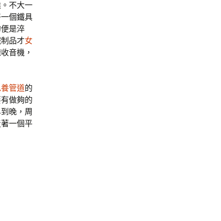
候。不大一
好一個鐵具
的便是淬
鐵制品才
女
聽收音機，
包養管道
的
要有做夠的
早到晚，周
造著一個平