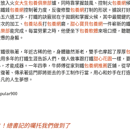
新放入火
女大生包養俱樂部
爐，同時靠掌握鼓風、控制火
包養網
起鐵錘
包養網
控制著力度，反復修整
包養網
打制的形狀。據說打
過五六道工序，打鐵的訣竅就在于拋鋼和掌握火候，其中最關鍵
數次的加工、
包養站長
打
包養網
磨，
甜心寶貝包養網
一件嶄新的
俱樂部
能完成。每當勞累之時，他便坐下
包養軟體
來吸口煙，聽
疲憊的身軀。
打鐵很執著，年近古稀的他，身體雖然漸老，雙手也摩起了厚厚
他用多年的打鐵生涯告訴人們，做人做事跟打鐵
甜心花園
一樣，
心，才能成器。一年四季，牛師傅從家到鐵
包養網推薦
匠鋪，從
重復著、傳承著這門即將逝去的手工制作行當，用心和妙手在打
平凡的人生夢想。
pular900
”！總書記的囑托我們做到了