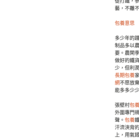
徒打鐵，
藝，不離不
包養意思
多少年的
制品多以
要。農閑
做好的鐵
少，但利
長期包養
網
不愿放
能多多少
張壁村
包
外圍專門
聲。
包養
汗流浹背
上，用氣