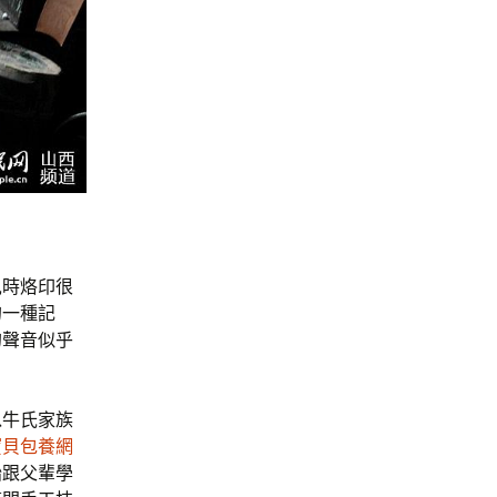
兒時烙印很
的一種記
的聲音似乎
以牛氏家族
寶貝包養網
始跟父輩學