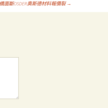
面斷OSDER奧斯德材料報價裂
→