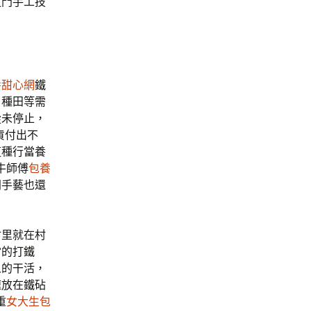
這門手工技
養甜心網
鐵
、種田等需
從未停止，
貨付出不
這種行當養
牛師傅
包養
門手藝也還
村里就在村
當的打鐵
人的干活，
速放在鐵砧
重
女大生包