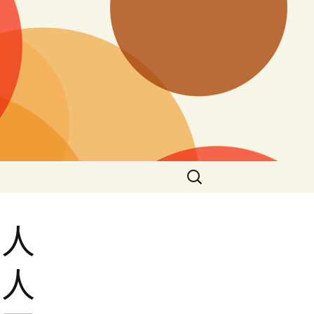
搜
尋
關
鍵
老人
字:
匠人