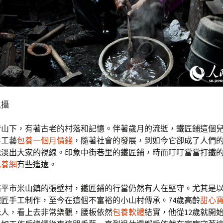
攝
行山下，有著古老的村落和記憶。伴著歲月的流逝，鐵匠鋪這個
手工藝
包養一個月價錢
，隨著社會的發展，到如今它卻成了人們
地淡出大家的視線。印象中街巷里的鐵匠鋪，時而叮叮當當打鐵
包養網
有些遙遠。
高平市米山鎮的張壁村，鐵匠鋪的行當仍然有人在堅守。尤其是
匠手工制作，至今在這個不富裕的小山村傳承。74歲高齡
甜心
老人，看上去非常樂觀，腰板依然
包養軟體
結實，他從12歲就開