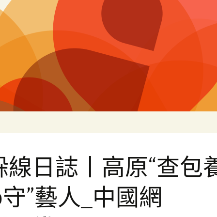
片
躲線日誌丨高原“查包
p守”藝人_中國網