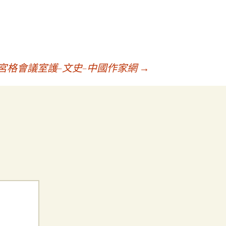
宮格會議室護–文史–中國作家網
→