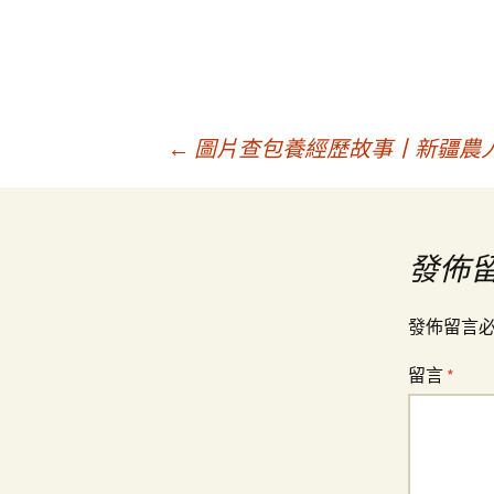
文
←
圖片查包養經歷故事丨新疆農人
章
發佈
導
發佈留言
覽
留言
*