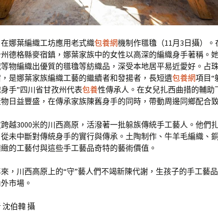
）在娜葉編織工坊應用老式織
包養網
機制作氆氌（11月3日攝）
治州德格縣麥宿鎮，娜葉家族中的女性以高深的編織身手著稱。
等物編織出優質的氆氌等紡織品，深受本地居平易近愛好。占珠于
宿，是娜葉家族編織工藝的繼續者和發揚者，長短遺
包養網
項目“
織身手”四川省甘孜州代表
包養
性傳承人。在女兒扎西曲措的輔助
產物日益豐盛，在傳承家族陳舊身手的同時，帶動周邊同鄉配合
跨越3000米的川西高原，活潑著一批躲族傳統手工藝人。他們
，從未中斷對傳統身手的實行與傳承。土陶制作、牛羊毛編織、
精緻的工藝付與這些手工藝品奇特的藝術價值。
年來，川西高原上的“守”藝人們不竭新陳代謝，生孩子的手工藝
內外市場。
 沈伯韓 攝