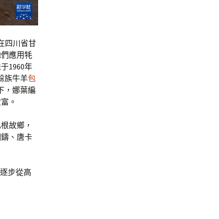
。在四川省甘
她們應用牦
1960年
躲族牛羊
包
下，娜葉編
致富。
扎根故鄉，
銅鑄、唐卡
品逐步從高