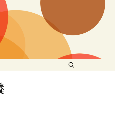
搜
尋
關
鍵
養
字: