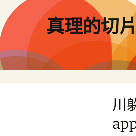
跳
至
主
真理的切
要
內
容
川
ap