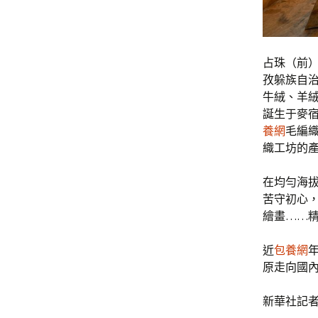
占珠（前
孜躲族自
牛絨、羊絨
誕生于麥
養網
毛編
織工坊的
在均勻海拔
苦守初心
繪畫……
近
包養網
原走向國
新華社記者