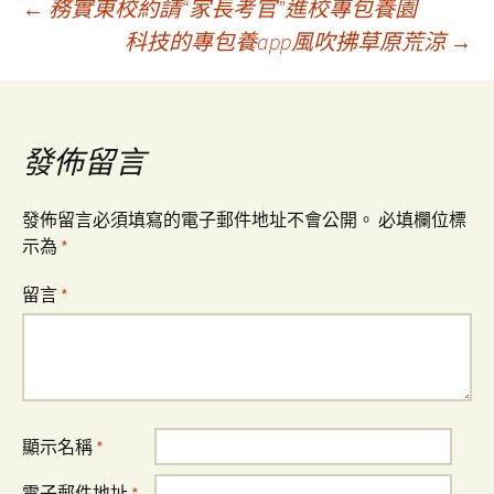
文
←
務實東校約請“家長考官”進校專包養園
科技的專包養app風吹拂草原荒涼
→
章
導
發佈留言
覽
發佈留言必須填寫的電子郵件地址不會公開。
必填欄位標
示為
*
留言
*
顯示名稱
*
電子郵件地址
*