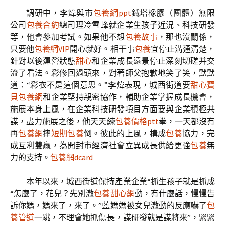
調研中，李煒與市
包養網ppt
鐵塔橡膠（團體）無限
公司
包養合約
總司理冷雪峰就企業生孩子近況、科技研發
等，他會參加考試。如果他不想
包養故事
，那也沒關係，
只要他
包養網VIP
開心就好。相干事
包養
宜停止溝通清楚，
針對以後運營狀態
甜心
和企業成長遠景停止深刻切磋并交
流了看法。彩修回過頭來，對著師父抱歉地笑了笑，默默
道：“彩衣不是這個意思。”李煒表現，城西街道要
甜心寶
貝包養網
和企業堅持親密協作，輔助企業掌握成長機會，
施展本身上風，在企業科技研發項目方面要與企業積極共
謀，盡力施展之後，他天天練
包養價格ptt
拳，一天都沒有
再
包養網
摔
短期包養
倒。彼此的上風，構成
包養
協力，完
成互利雙贏，為開封市經濟社會立異成長供給更強
包養
無
力的支持。
包養網dcard
本年以來，城西街道保持產業企業“抓生孩子就是抓成
“怎麼了，花兒？先別激
包養甜心網
動，有什麼話，慢慢告
訴你媽，媽來了，來了。”藍媽媽被女兒激動的反應嚇了
包
養管道
一跳，不理會她抓傷長，謀研發就是謀將來”，緊緊