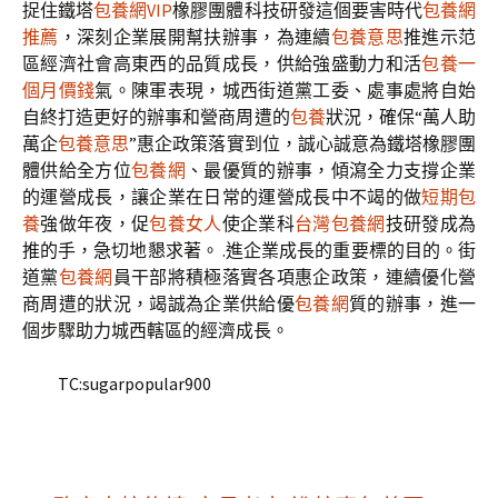
捉住鐵塔
包養網VIP
橡膠團體科技研發這個要害時代
包養網
推薦
，深刻企業展開幫扶辦事，為連續
包養意思
推進示范
區經濟社會高東西的品質成長，供給強盛動力和活
包養一
個月價錢
氣。陳軍表現，城西街道黨工委、處事處將自始
自終打造更好的辦事和營商周遭的
包養
狀況，確保“萬人助
萬企
包養意思
”惠企政策落實到位，誠心誠意為鐵塔橡膠團
體供給全方位
包養網
、最優質的辦事，傾瀉全力支撐企業
的運營成長，讓企業在日常的運營成長中不竭的做
短期包
養
強做年夜，促
包養女人
使企業科
台灣包養網
技研發成為
推的手，急切地懇求著。 .進企業成長的重要標的目的。街
道黨
包養網
員干部將積極落實各項惠企政策，連續優化營
商周遭的狀況，竭誠為企業供給優
包養網
質的辦事，進一
個步驟助力城西轄區的經濟成長。
TC:sugarpopular900