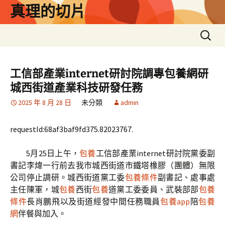
跳
真理的切片
至
主
搜
要
尋
內
關
容
鍵
工信部產業internet研討院調專包養網研
字:
城西街道產業科技研發任務
2025 年 8 月 28 日
未分類
admin
requestId:68af3baf9fd375.82023767.
5月25日上午，
包養
工信部產業internet研討院黨委副
書記李煒一行前去我市城西街道市鐵塔橡膠（團體）無限
公司停止調研。城西街道黨工委
包養條件
副書記、處事處
主任陳軍，城
包養
西街
包養
道黨工委委員、武裝部部
包養
條件
長肖鵬飛以及街道經發中間任務職員
包養app
陪
包養
網
伴餐與加入。